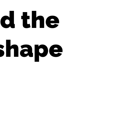
d the
shape