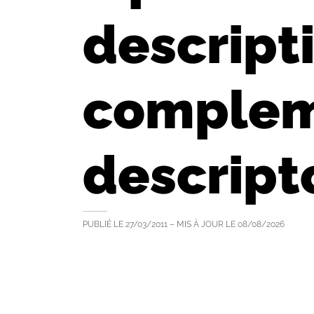
descript
compleme
descript
PUBLIÉ LE
27/03/2011
– MIS À JOUR LE
08/08/2026