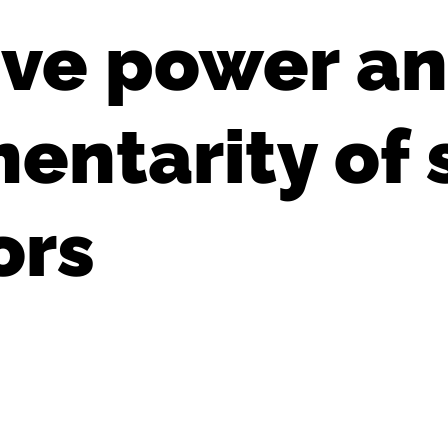
ive power an
ntarity of 
ors