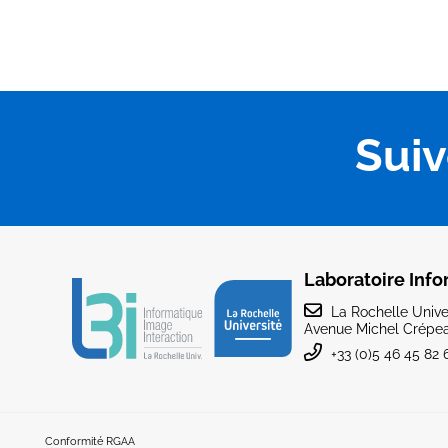
Sui
Laboratoire Info
La Rochelle Univer
Avenue Michel Crépea
+33 (0)5 46 45 82 
Conformité RGAA