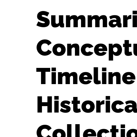
Summariz
Concept
Timeline
Historic
Collecti