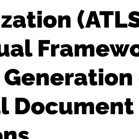
ation (ATLS
ual Framewo
 Generation
al Document
ons