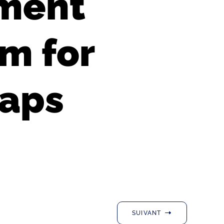
ment
m for
maps
SUIVANT