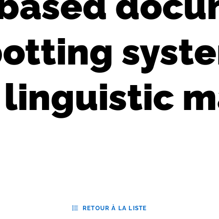
based docu
otting syste
linguistic 
RETOUR À LA LISTE