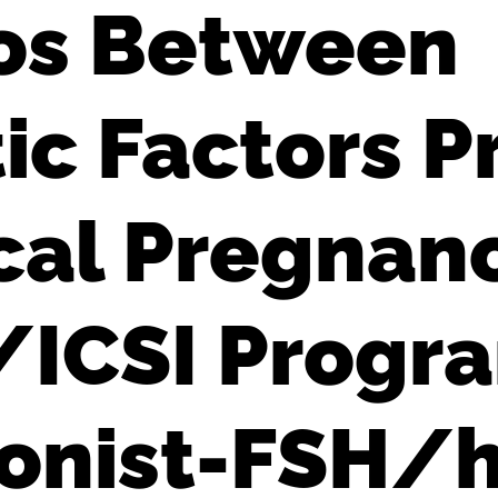
ios Between
ic Factors P
ical Pregnan
F/ICSI Progr
onist-FSH/