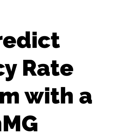
redict
cy Rate
am with a
hMG