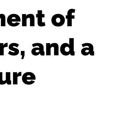
ment of
s, and a
ture