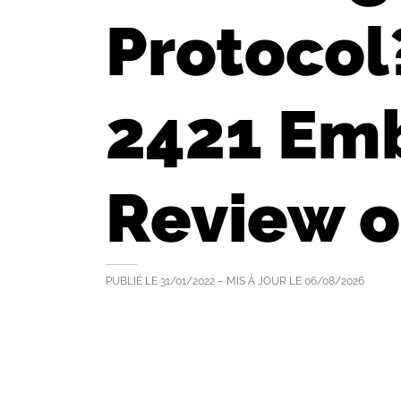
Protocol
2421 Emb
Review o
PUBLIÉ LE
31/01/2022
– MIS À JOUR LE
06/08/2026