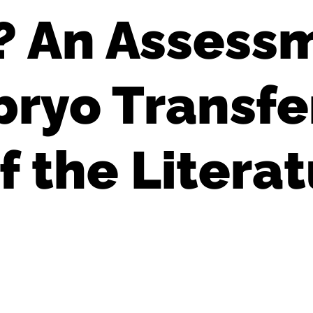
? An Assess
ryo Transfer
f the Litera