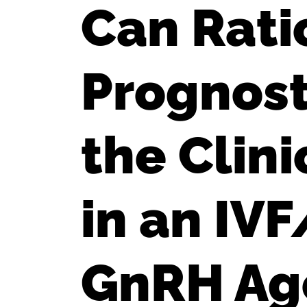
Can Rat
Prognost
the Clin
in an IV
GnRH Ag