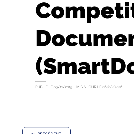
Competi
Documen
(SmartD
PUBLIÉ LE
09/11/2015
– MIS À JOUR LE
06/08/2026