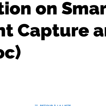
tion on Sma
t Capture 
oc)