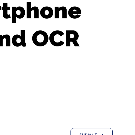
rtphone
and OCR