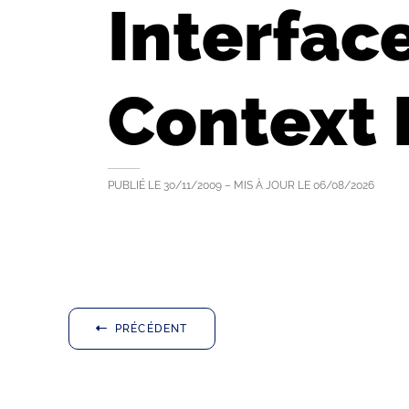
Interfac
Context
PUBLIÉ LE
30/11/2009
– MIS À JOUR LE
06/08/2026
PRÉCÉDENT