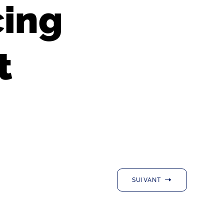
cing
t
SUIVANT