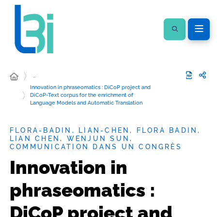
…
Innovation in phraseomatics : DiCoP project and
DiCoP-Text corpus for the enrichment of
Language Models and Automatic Translation
FLORA-BADIN, LIAN-CHEN, FLORA BADIN,
LIAN CHEN, WENJUN SUN,
COMMUNICATION DANS UN CONGRÈS
Innovation in
phraseomatics :
DiCoP project and