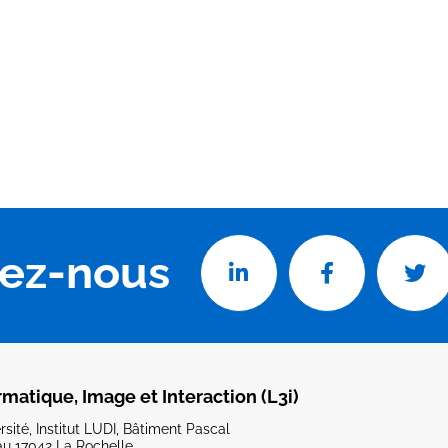
vez-nous
rmatique, Image et Interaction (L3i)
sité, Institut LUDI, Bâtiment Pascal
u 17042 La Rochelle