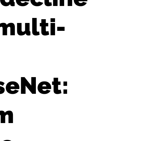
multi-
seNet:
om