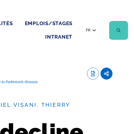
ITÉS
EMPLOIS/STAGES
FR
INTRANET
to Parkinson’s disease
EL VISANI, THIERRY
 decline