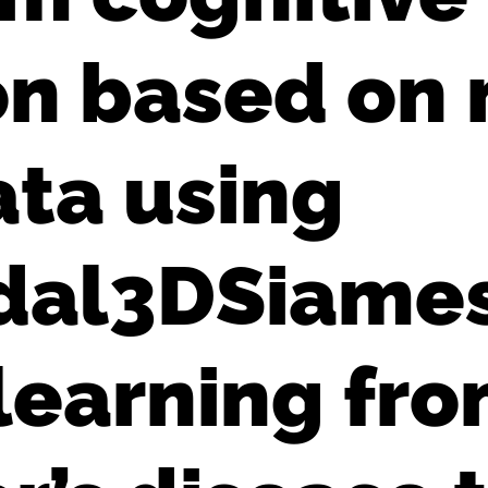
on based on 
ta using
dal3DSiame
 learning fr