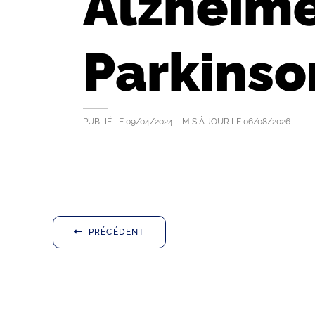
Alzheime
Parkinso
PUBLIÉ LE
09/04/2024
– MIS À JOUR LE
06/08/2026
PRÉCÉDENT