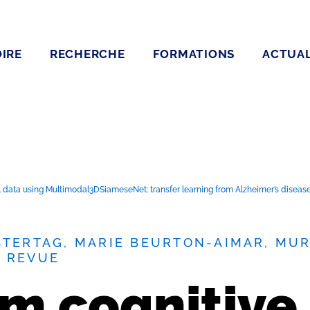
IRE
RECHERCHE
FORMATIONS
ACTUAL
 data using Multimodal3DSiameseNet: transfer learning from Alzheimer’s disease 
STERTAG, MARIE BEURTON-AIMAR, MURI
E REVUE
m cognitive