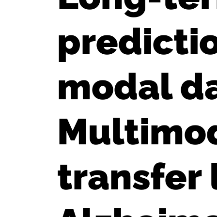
predicti
modal da
Multimo
transfer