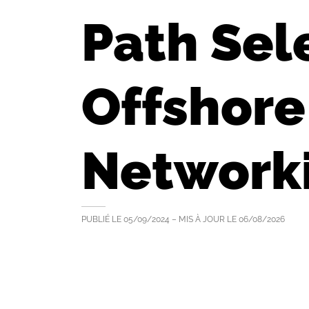
Path Sel
Offshor
Network
PUBLIÉ LE
05/09/2024
– MIS À JOUR LE
06/08/2026