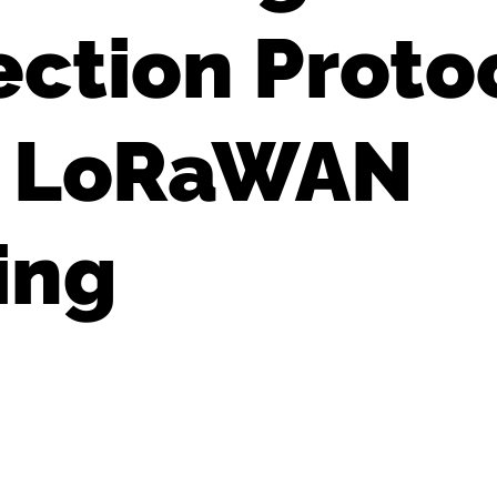
ection Protoc
e LoRaWAN
ing