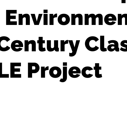
 Environmen
 Century Cla
E Project