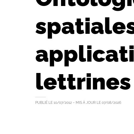
spatiale
applicat
lettrines
PUBLIÉ LE
10/07/2012
– MIS À JOUR LE
07/08/2026