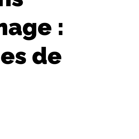
mage :
ges de