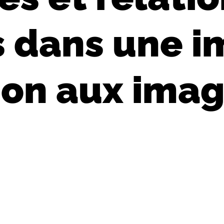
s dans une i
ion aux ima