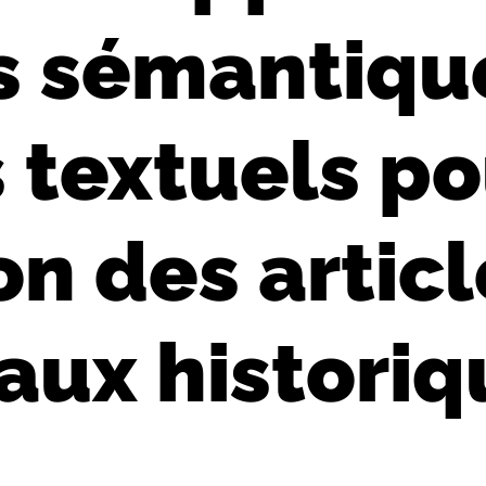
s sémantiqu
 textuels po
on des artic
naux historiq