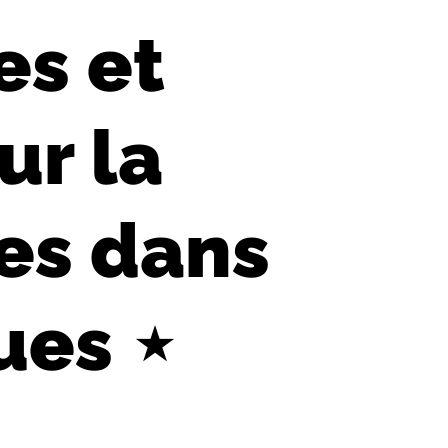
es et
ur la
les dans
ues ⋆