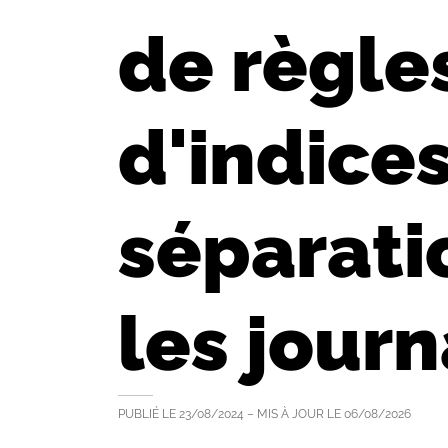
de règle
d'indices
séparati
les jour
PUBLIÉ LE
23/08/2024
– MIS À JOUR LE
06/08/2026