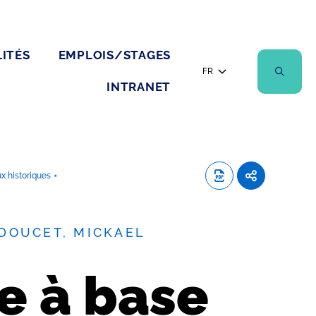
ITÉS
EMPLOIS/STAGES
FR
INTRANET
x historiques ⋆
DOUCET, MICKAEL
e à base