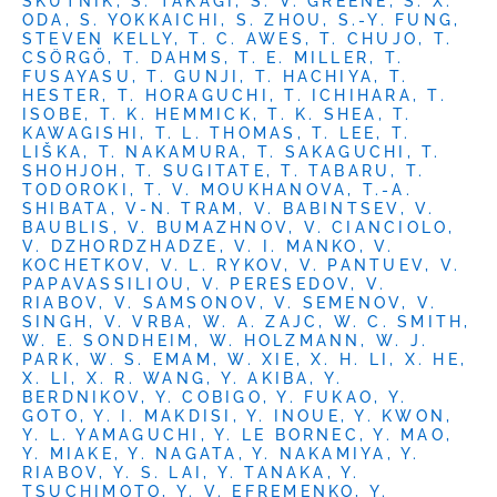
SKUTNIK, S. TAKAGI, S. V. GREENE, S. X.
ODA, S. YOKKAICHI, S. ZHOU, S.-Y. FUNG,
STEVEN KELLY, T. C. AWES, T. CHUJO, T.
CSÖRGŐ, T. DAHMS, T. E. MILLER, T.
FUSAYASU, T. GUNJI, T. HACHIYA, T.
HESTER, T. HORAGUCHI, T. ICHIHARA, T.
ISOBE, T. K. HEMMICK, T. K. SHEA, T.
KAWAGISHI, T. L. THOMAS, T. LEE, T.
LIŠKA, T. NAKAMURA, T. SAKAGUCHI, T.
SHOHJOH, T. SUGITATE, T. TABARU, T.
TODOROKI, T. V. MOUKHANOVA, T.-A.
SHIBATA, V-N. TRAM, V. BABINTSEV, V.
BAUBLIS, V. BUMAZHNOV, V. CIANCIOLO,
V. DZHORDZHADZE, V. I. MANKO, V.
KOCHETKOV, V. L. RYKOV, V. PANTUEV, V.
PAPAVASSILIOU, V. PERESEDOV, V.
RIABOV, V. SAMSONOV, V. SEMENOV, V.
SINGH, V. VRBA, W. A. ZAJC, W. C. SMITH,
W. E. SONDHEIM, W. HOLZMANN, W. J.
PARK, W. S. EMAM, W. XIE, X. H. LI, X. HE,
X. LI, X. R. WANG, Y. AKIBA, Y.
BERDNIKOV, Y. COBIGO, Y. FUKAO, Y.
GOTO, Y. I. MAKDISI, Y. INOUE, Y. KWON,
Y. L. YAMAGUCHI, Y. LE BORNEC, Y. MAO,
Y. MIAKE, Y. NAGATA, Y. NAKAMIYA, Y.
RIABOV, Y. S. LAI, Y. TANAKA, Y.
TSUCHIMOTO, Y. V. EFREMENKO, Y.