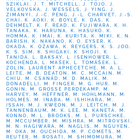
SZIKLAI, J. T. MITCHELL, J. TOJO, J.
VELKOVSKA, J. WESSELS, J. YING, J.
ZIMÁNYI, J.-C. PENG, J.-L. CHARVET, J.-S.
CHAI, K. AOKI, K. BOYLE, K. DAS, K.
DEHMELT, K. F. READ, K. FUJIWARA, K. H.
TANAKA, K. HARUNA, K. HASUKO, K.
HOMMA, K. IMAI, K. KURITA, K. MIKI, K. N.
BARISH, K. NAKANO, K. O. EYSER, K.
OKADA, K. OZAWA, K. REYGERS, K. S. JOO,
K. S. SIM, K. SHIGAKI, K. SHOJI, K.
TANIDA, L. BAKSAY, L. ISENHOWER, L.
KOCHENDA, L. MAŠEK, L. TOMÁŠEK, L.
ZOLIN, LAURENT APHECETCHE, M. A. L.
LEITE, M. B. DEATON, M. C. MCCAIN, M.
CHIU, M. CSANÁD, M. D. MALIK, M.
DONADELLI, M. FINGER, M. G. HUR, M.
GONIN, M. GROSSE PERDEKAMP, M.
HARVEY, M. HEFFNER, M. HOHLMANN, M.
HOLMES, M. INABA, M. ISHIHARA, M.
ISSAH, M. J. KWEON, M. J. LEITCH, M. J.
TANNENBAUM, M. K. LEE, M. KANETA, M.
KONNO, M. L. BROOKS, M. L. PURSCHKE,
M. MCCUMBER, M. MISHRA, M. MITROVSKI,
M. N. HAGIWARA, M. NAGLIS, M. NGUYEN,
M. OKA, M. OUCHIDA, M. P. COMETS, M.
REUTER, M. ROSATI, M. SHIMOMURA, M.