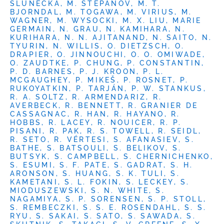
SLUNEČKA, M. STEPANOV, M. T.
BJORNDAL, M. TOGAWA, M. VIRIUS, M.
WAGNER, M. WYSOCKI, M. X. LIU, MARIE
GERMAIN, N. GRAU, N. KAMIHARA, N.
KURIHARA, N. N. AJITANAND, N. SAITO, N.
TYURIN, N. WILLIS, O. DIETZSCH, O.
DRAPIER, O. JINNOUCHI, O. O. OMIWADE,
O. ZAUDTKE, P. CHUNG, P. CONSTANTIN,
P. D. BARNES, P. J. KROON, P. L.
MCGAUGHEY, P. MIKEŠ, P. ROSNET, P.
RUKOYATKIN, P. TARJÁN, P. W. STANKUS,
R. A. SOLTZ, R. ARMENDARIZ, R.
AVERBECK, R. BENNETT, R. GRANIER DE
CASSAGNAC, R. HAN, R. HAYANO, R.
HOBBS, R. LACEY, R. NOUICER, R. P.
PISANI, R. PAK, R. S. TOWELL, R. SEIDL,
R. SETO, R. VÉRTESI, S. AFANASIEV, S.
BATHE, S. BATSOULI, S. BELIKOV, S.
BUTSYK, S. CAMPBELL, S. CHERNICHENKO,
S. ESUMI, S. F. PATE, S. GADRAT, S. H.
ARONSON, S. HUANG, S. K. TULI, S.
KAMETANI, S. L. FOKIN, S. LECKEY, S.
MIODUSZEWSKI, S. N. WHITE, S.
NAGAMIYA, S. P. SORENSEN, S. P. STOLL,
S. REMBECZKI, S. S. E. ROSENDAHL, S. S.
RYU, S. SAKAI, S. SATO, S. SAWADA, S.