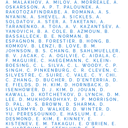
A. MALAKHOV, A. MILOV, A. MORREALE, A.
OSKARSSON, A. P. T. PALOUNEK, A.
RAKOTOZAFINDRABE, A. ROMANA, A. S.
NYANIN, A. SHEVEL, A. SICKLES, A.
SOLDATOV, A. STER, A. TAKETANI, A.
TARANENKO, A. TOIA, A. V. KAZANTSEV, A.
YANOVICH, B. A. COLE, B. AZMOUN, B.
BASSALLECK, B. E. NORMAN, B.
ESPAGNON, B. FORESTIER, B. HONG, B.
KOMKOV, B. LENZI, B. LOVE, B. M.
JOHNSON, B. S. CHANG, B. SAHLMUELLER,
B. V. JACAK, C. A. OGILVIE, C. AIDALA, C.
F. MAGUIRE, C. HAEGEMANN, C. KLEIN-
BOESING, C. L. SILVA, C. L. WOODY, C. P.
SINGH, C. PINKENBURG, C. R. CLEVEN, C.
SILVESTRE, C. SUIRE, C. VALE, C. Y. CHI,
C. ZHANG, D. BUCHER, D. D'ENTERRIA, D.
E. FIELDS, D. H. KIM, D. HORNBACK, D.
ISENHOWER, D. J. KIM, D. JOUAN, D.
KAWALL, D. KOTCHETKOV, D. LYNCH, D. M.
LEE, D. MUKHOPADHYAY, D. P. MORRISON,
D. PAL, D. S. BROWN, D. SHARMA, D.
SILVERMYR, D. WALKER, D. WINTER, D.
YU. PERESSOUNKO, E. HASLUM, E. J.
DESMOND, E. KIM, E. KINNEY, E.
KISTENEV, E. M. TAKAGUI, E. O'BRIEN, E.