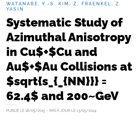
WATANABE, Y.-S. KIM, Z. FRAENKEL, Z.
YASIN
Systematic Study of
Azimuthal Anisotropy
in Cu$+$Cu and
Au$+$Au Collisions at
$sqrt{s_{_{NN}}} =
62.4$ and 200~GeV
PUBLIÉ LE
18/05/2015
– MIS À JOUR LE
13/05/2024