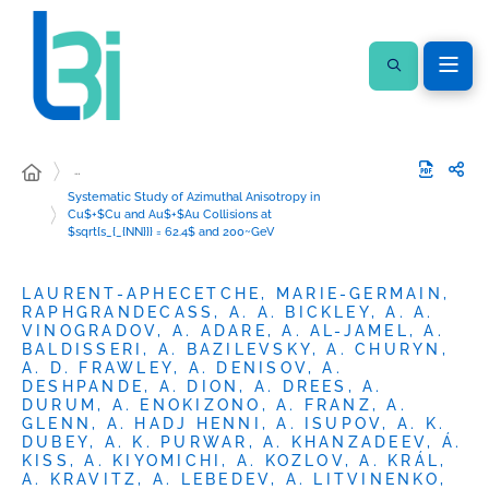
…
Systematic Study of Azimuthal Anisotropy in
Cu$+$Cu and Au$+$Au Collisions at
$sqrt{s_{_{NN}}} = 62.4$ and 200~GeV
LAURENT-APHECETCHE, MARIE-GERMAIN,
RAPHGRANDECASS, A. A. BICKLEY, A. A.
VINOGRADOV, A. ADARE, A. AL-JAMEL, A.
BALDISSERI, A. BAZILEVSKY, A. CHURYN,
A. D. FRAWLEY, A. DENISOV, A.
DESHPANDE, A. DION, A. DREES, A.
DURUM, A. ENOKIZONO, A. FRANZ, A.
GLENN, A. HADJ HENNI, A. ISUPOV, A. K.
DUBEY, A. K. PURWAR, A. KHANZADEEV, Á.
KISS, A. KIYOMICHI, A. KOZLOV, A. KRÁL,
A. KRAVITZ, A. LEBEDEV, A. LITVINENKO,