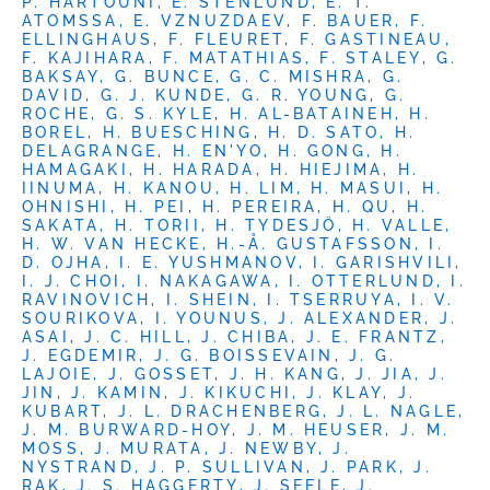
P. HARTOUNI, E. STENLUND, E. T.
ATOMSSA, E. VZNUZDAEV, F. BAUER, F.
ELLINGHAUS, F. FLEURET, F. GASTINEAU,
F. KAJIHARA, F. MATATHIAS, F. STALEY, G.
BAKSAY, G. BUNCE, G. C. MISHRA, G.
DAVID, G. J. KUNDE, G. R. YOUNG, G.
ROCHE, G. S. KYLE, H. AL-BATAINEH, H.
BOREL, H. BUESCHING, H. D. SATO, H.
DELAGRANGE, H. EN'YO, H. GONG, H.
HAMAGAKI, H. HARADA, H. HIEJIMA, H.
IINUMA, H. KANOU, H. LIM, H. MASUI, H.
OHNISHI, H. PEI, H. PEREIRA, H. QU, H.
SAKATA, H. TORII, H. TYDESJÖ, H. VALLE,
H. W. VAN HECKE, H.-Å. GUSTAFSSON, I.
D. OJHA, I. E. YUSHMANOV, I. GARISHVILI,
I. J. CHOI, I. NAKAGAWA, I. OTTERLUND, I.
RAVINOVICH, I. SHEIN, I. TSERRUYA, I. V.
SOURIKOVA, I. YOUNUS, J. ALEXANDER, J.
ASAI, J. C. HILL, J. CHIBA, J. E. FRANTZ,
J. EGDEMIR, J. G. BOISSEVAIN, J. G.
LAJOIE, J. GOSSET, J. H. KANG, J. JIA, J.
JIN, J. KAMIN, J. KIKUCHI, J. KLAY, J.
KUBART, J. L. DRACHENBERG, J. L. NAGLE,
J. M. BURWARD-HOY, J. M. HEUSER, J. M.
MOSS, J. MURATA, J. NEWBY, J.
NYSTRAND, J. P. SULLIVAN, J. PARK, J.
RAK, J. S. HAGGERTY, J. SEELE, J.