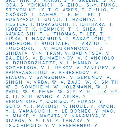
SKUTNIK, S. TAKAGI, S. V. GREENE, S. X.
ODA, S. YOKKAICHI, S. ZHOU, S.-Y. FUNG,
STEVEN KELLY, T. C. AWES, T. CHUJO, T.
CSÖRGŐ, T. DAHMS, T. E. MILLER, T.
FUSAYASU, T. GUNJI, T. HACHIYA, T.
HESTER, T. HORAGUCHI, T. ICHIHARA, T.
ISOBE, T. K. HEMMICK, T. K. SHEA, T.
KAWAGISHI, T. L. THOMAS, T. LEE, T.
LIŠKA, T. NAKAMURA, T. SAKAGUCHI, T.
SHOHJOH, T. SUGITATE, T. TABARU, T.
TODOROKI, T. V. MOUKHANOVA, T.-A.
SHIBATA, V-N. TRAM, V. BABINTSEV, V.
BAUBLIS, V. BUMAZHNOV, V. CIANCIOLO,
V. DZHORDZHADZE, V. I. MANKO, V.
KOCHETKOV, V. L. RYKOV, V. PANTUEV, V.
PAPAVASSILIOU, V. PERESEDOV, V.
RIABOV, V. SAMSONOV, V. SEMENOV, V.
SINGH, V. VRBA, W. A. ZAJC, W. C. SMITH,
W. E. SONDHEIM, W. HOLZMANN, W. J.
PARK, W. S. EMAM, W. XIE, X. H. LI, X. HE,
X. LI, X. R. WANG, Y. AKIBA, Y.
BERDNIKOV, Y. COBIGO, Y. FUKAO, Y.
GOTO, Y. I. MAKDISI, Y. INOUE, Y. KWON,
Y. L. YAMAGUCHI, Y. LE BORNEC, Y. MAO,
Y. MIAKE, Y. NAGATA, Y. NAKAMIYA, Y.
RIABOV, Y. S. LAI, Y. TANAKA, Y.
TSUCHIMOTO, Y. V. EFREMENKO, Y.