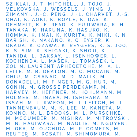
SZIKLAI, J. T. MITCHELL, J. TOJO, J.
VELKOVSKA, J. WESSELS, J. YING, J.
ZIMÁNYI, J.-C. PENG, J.-L. CHARVET, J.-S.
CHAI, K. AOKI, K. BOYLE, K. DAS, K.
DEHMELT, K. F. READ, K. FUJIWARA, K. H.
TANAKA, K. HARUNA, K. HASUKO, K.
HOMMA, K. IMAI, K. KURITA, K. MIKI, K. N.
BARISH, K. NAKANO, K. O. EYSER, K.
OKADA, K. OZAWA, K. REYGERS, K. S. JOO,
K. S. SIM, K. SHIGAKI, K. SHOJI, K.
TANIDA, L. BAKSAY, L. ISENHOWER, L.
KOCHENDA, L. MAŠEK, L. TOMÁŠEK, L.
ZOLIN, LAURENT APHECETCHE, M. A. L.
LEITE, M. B. DEATON, M. C. MCCAIN, M.
CHIU, M. CSANÁD, M. D. MALIK, M.
DONADELLI, M. FINGER, M. G. HUR, M.
GONIN, M. GROSSE PERDEKAMP, M.
HARVEY, M. HEFFNER, M. HOHLMANN, M.
HOLMES, M. INABA, M. ISHIHARA, M.
ISSAH, M. J. KWEON, M. J. LEITCH, M. J.
TANNENBAUM, M. K. LEE, M. KANETA, M.
KONNO, M. L. BROOKS, M. L. PURSCHKE,
M. MCCUMBER, M. MISHRA, M. MITROVSKI,
M. N. HAGIWARA, M. NAGLIS, M. NGUYEN,
M. OKA, M. OUCHIDA, M. P. COMETS, M.
REUTER, M. ROSATI, M. SHIMOMURA, M.