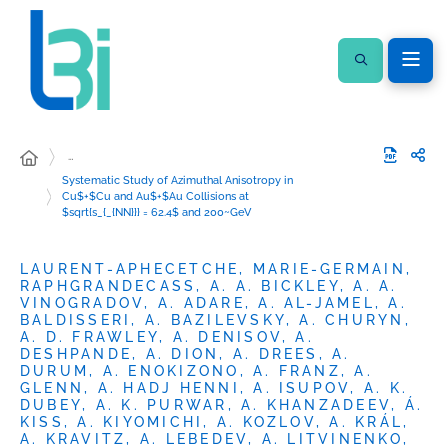
…
Systematic Study of Azimuthal Anisotropy in
Cu$+$Cu and Au$+$Au Collisions at
$sqrt{s_{_{NN}}} = 62.4$ and 200~GeV
LAURENT-APHECETCHE, MARIE-GERMAIN,
RAPHGRANDECASS, A. A. BICKLEY, A. A.
VINOGRADOV, A. ADARE, A. AL-JAMEL, A.
BALDISSERI, A. BAZILEVSKY, A. CHURYN,
A. D. FRAWLEY, A. DENISOV, A.
DESHPANDE, A. DION, A. DREES, A.
DURUM, A. ENOKIZONO, A. FRANZ, A.
GLENN, A. HADJ HENNI, A. ISUPOV, A. K.
DUBEY, A. K. PURWAR, A. KHANZADEEV, Á.
KISS, A. KIYOMICHI, A. KOZLOV, A. KRÁL,
A. KRAVITZ, A. LEBEDEV, A. LITVINENKO,