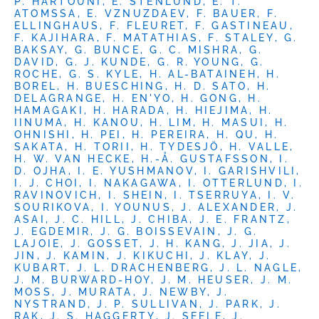
P. HARTOUNI, E. STENLUND, E. T.
ATOMSSA, E. VZNUZDAEV, F. BAUER, F.
ELLINGHAUS, F. FLEURET, F. GASTINEAU,
F. KAJIHARA, F. MATATHIAS, F. STALEY, G.
BAKSAY, G. BUNCE, G. C. MISHRA, G.
DAVID, G. J. KUNDE, G. R. YOUNG, G.
ROCHE, G. S. KYLE, H. AL-BATAINEH, H.
BOREL, H. BUESCHING, H. D. SATO, H.
DELAGRANGE, H. EN'YO, H. GONG, H.
HAMAGAKI, H. HARADA, H. HIEJIMA, H.
IINUMA, H. KANOU, H. LIM, H. MASUI, H.
OHNISHI, H. PEI, H. PEREIRA, H. QU, H.
SAKATA, H. TORII, H. TYDESJÖ, H. VALLE,
H. W. VAN HECKE, H.-Å. GUSTAFSSON, I.
D. OJHA, I. E. YUSHMANOV, I. GARISHVILI,
I. J. CHOI, I. NAKAGAWA, I. OTTERLUND, I.
RAVINOVICH, I. SHEIN, I. TSERRUYA, I. V.
SOURIKOVA, I. YOUNUS, J. ALEXANDER, J.
ASAI, J. C. HILL, J. CHIBA, J. E. FRANTZ,
J. EGDEMIR, J. G. BOISSEVAIN, J. G.
LAJOIE, J. GOSSET, J. H. KANG, J. JIA, J.
JIN, J. KAMIN, J. KIKUCHI, J. KLAY, J.
KUBART, J. L. DRACHENBERG, J. L. NAGLE,
J. M. BURWARD-HOY, J. M. HEUSER, J. M.
MOSS, J. MURATA, J. NEWBY, J.
NYSTRAND, J. P. SULLIVAN, J. PARK, J.
RAK, J. S. HAGGERTY, J. SEELE, J.