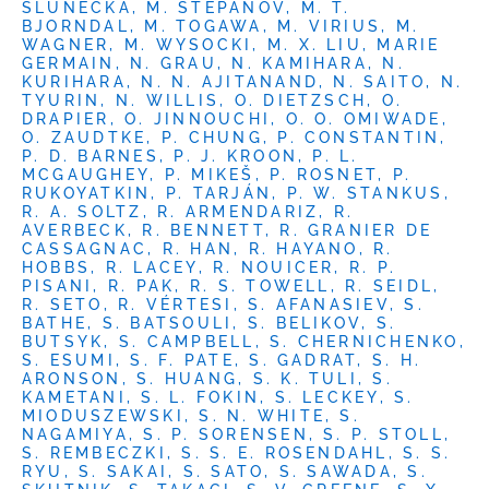
SLUNEČKA, M. STEPANOV, M. T.
BJORNDAL, M. TOGAWA, M. VIRIUS, M.
WAGNER, M. WYSOCKI, M. X. LIU, MARIE
GERMAIN, N. GRAU, N. KAMIHARA, N.
KURIHARA, N. N. AJITANAND, N. SAITO, N.
TYURIN, N. WILLIS, O. DIETZSCH, O.
DRAPIER, O. JINNOUCHI, O. O. OMIWADE,
O. ZAUDTKE, P. CHUNG, P. CONSTANTIN,
P. D. BARNES, P. J. KROON, P. L.
MCGAUGHEY, P. MIKEŠ, P. ROSNET, P.
RUKOYATKIN, P. TARJÁN, P. W. STANKUS,
R. A. SOLTZ, R. ARMENDARIZ, R.
AVERBECK, R. BENNETT, R. GRANIER DE
CASSAGNAC, R. HAN, R. HAYANO, R.
HOBBS, R. LACEY, R. NOUICER, R. P.
PISANI, R. PAK, R. S. TOWELL, R. SEIDL,
R. SETO, R. VÉRTESI, S. AFANASIEV, S.
BATHE, S. BATSOULI, S. BELIKOV, S.
BUTSYK, S. CAMPBELL, S. CHERNICHENKO,
S. ESUMI, S. F. PATE, S. GADRAT, S. H.
ARONSON, S. HUANG, S. K. TULI, S.
KAMETANI, S. L. FOKIN, S. LECKEY, S.
MIODUSZEWSKI, S. N. WHITE, S.
NAGAMIYA, S. P. SORENSEN, S. P. STOLL,
S. REMBECZKI, S. S. E. ROSENDAHL, S. S.
RYU, S. SAKAI, S. SATO, S. SAWADA, S.