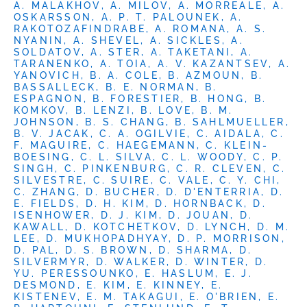
A. MALAKHOV, A. MILOV, A. MORREALE, A.
OSKARSSON, A. P. T. PALOUNEK, A.
RAKOTOZAFINDRABE, A. ROMANA, A. S.
NYANIN, A. SHEVEL, A. SICKLES, A.
SOLDATOV, A. STER, A. TAKETANI, A.
TARANENKO, A. TOIA, A. V. KAZANTSEV, A.
YANOVICH, B. A. COLE, B. AZMOUN, B.
BASSALLECK, B. E. NORMAN, B.
ESPAGNON, B. FORESTIER, B. HONG, B.
KOMKOV, B. LENZI, B. LOVE, B. M.
JOHNSON, B. S. CHANG, B. SAHLMUELLER,
B. V. JACAK, C. A. OGILVIE, C. AIDALA, C.
F. MAGUIRE, C. HAEGEMANN, C. KLEIN-
BOESING, C. L. SILVA, C. L. WOODY, C. P.
SINGH, C. PINKENBURG, C. R. CLEVEN, C.
SILVESTRE, C. SUIRE, C. VALE, C. Y. CHI,
C. ZHANG, D. BUCHER, D. D'ENTERRIA, D.
E. FIELDS, D. H. KIM, D. HORNBACK, D.
ISENHOWER, D. J. KIM, D. JOUAN, D.
KAWALL, D. KOTCHETKOV, D. LYNCH, D. M.
LEE, D. MUKHOPADHYAY, D. P. MORRISON,
D. PAL, D. S. BROWN, D. SHARMA, D.
SILVERMYR, D. WALKER, D. WINTER, D.
YU. PERESSOUNKO, E. HASLUM, E. J.
DESMOND, E. KIM, E. KINNEY, E.
KISTENEV, E. M. TAKAGUI, E. O'BRIEN, E.