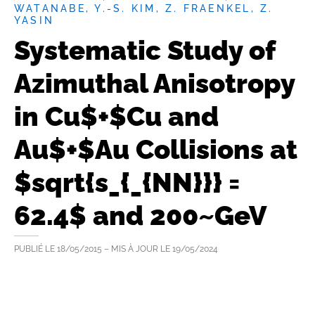
WATANABE, Y.-S. KIM, Z. FRAENKEL, Z.
YASIN
Systematic Study of
Azimuthal Anisotropy
in Cu$+$Cu and
Au$+$Au Collisions at
$sqrt{s_{_{NN}}} =
62.4$ and 200~GeV
PUBLIÉ LE
18/05/2015
– MIS À JOUR LE
19/05/2024