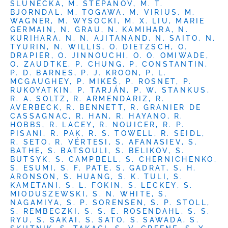
SLUNEČKA, M. STEPANOV, M. T.
BJORNDAL, M. TOGAWA, M. VIRIUS, M.
WAGNER, M. WYSOCKI, M. X. LIU, MARIE
GERMAIN, N. GRAU, N. KAMIHARA, N.
KURIHARA, N. N. AJITANAND, N. SAITO, N.
TYURIN, N. WILLIS, O. DIETZSCH, O.
DRAPIER, O. JINNOUCHI, O. O. OMIWADE,
O. ZAUDTKE, P. CHUNG, P. CONSTANTIN,
P. D. BARNES, P. J. KROON, P. L.
MCGAUGHEY, P. MIKEŠ, P. ROSNET, P.
RUKOYATKIN, P. TARJÁN, P. W. STANKUS,
R. A. SOLTZ, R. ARMENDARIZ, R.
AVERBECK, R. BENNETT, R. GRANIER DE
CASSAGNAC, R. HAN, R. HAYANO, R.
HOBBS, R. LACEY, R. NOUICER, R. P.
PISANI, R. PAK, R. S. TOWELL, R. SEIDL,
R. SETO, R. VÉRTESI, S. AFANASIEV, S.
BATHE, S. BATSOULI, S. BELIKOV, S.
BUTSYK, S. CAMPBELL, S. CHERNICHENKO,
S. ESUMI, S. F. PATE, S. GADRAT, S. H.
ARONSON, S. HUANG, S. K. TULI, S.
KAMETANI, S. L. FOKIN, S. LECKEY, S.
MIODUSZEWSKI, S. N. WHITE, S.
NAGAMIYA, S. P. SORENSEN, S. P. STOLL,
S. REMBECZKI, S. S. E. ROSENDAHL, S. S.
RYU, S. SAKAI, S. SATO, S. SAWADA, S.