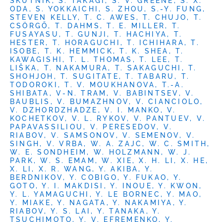
SKUTNIK, S. TAKAGI, S. V. GREENE, S. X.
ODA, S. YOKKAICHI, S. ZHOU, S.-Y. FUNG,
STEVEN KELLY, T. C. AWES, T. CHUJO, T.
CSÖRGŐ, T. DAHMS, T. E. MILLER, T.
FUSAYASU, T. GUNJI, T. HACHIYA, T.
HESTER, T. HORAGUCHI, T. ICHIHARA, T.
ISOBE, T. K. HEMMICK, T. K. SHEA, T.
KAWAGISHI, T. L. THOMAS, T. LEE, T.
LIŠKA, T. NAKAMURA, T. SAKAGUCHI, T.
SHOHJOH, T. SUGITATE, T. TABARU, T.
TODOROKI, T. V. MOUKHANOVA, T.-A.
SHIBATA, V-N. TRAM, V. BABINTSEV, V.
BAUBLIS, V. BUMAZHNOV, V. CIANCIOLO,
V. DZHORDZHADZE, V. I. MANKO, V.
KOCHETKOV, V. L. RYKOV, V. PANTUEV, V.
PAPAVASSILIOU, V. PERESEDOV, V.
RIABOV, V. SAMSONOV, V. SEMENOV, V.
SINGH, V. VRBA, W. A. ZAJC, W. C. SMITH,
W. E. SONDHEIM, W. HOLZMANN, W. J.
PARK, W. S. EMAM, W. XIE, X. H. LI, X. HE,
X. LI, X. R. WANG, Y. AKIBA, Y.
BERDNIKOV, Y. COBIGO, Y. FUKAO, Y.
GOTO, Y. I. MAKDISI, Y. INOUE, Y. KWON,
Y. L. YAMAGUCHI, Y. LE BORNEC, Y. MAO,
Y. MIAKE, Y. NAGATA, Y. NAKAMIYA, Y.
RIABOV, Y. S. LAI, Y. TANAKA, Y.
TSUCHIMOTO, Y. V. EFREMENKO, Y.