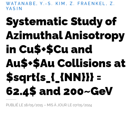
WATANABE, Y.-S. KIM, Z. FRAENKEL, Z.
YASIN
Systematic Study of
Azimuthal Anisotropy
in Cu$+$Cu and
Au$+$Au Collisions at
$sqrt{s_{_{NN}}} =
62.4$ and 200~GeV
PUBLIÉ LE
18/05/2015
– MIS À JOUR LE
07/05/2024