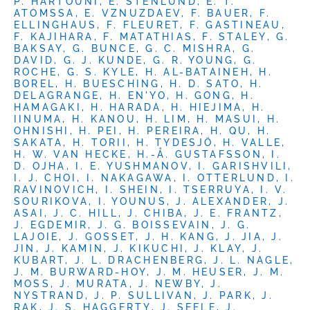
P. HARTOUNI, E. STENLUND, E. T.
ATOMSSA, E. VZNUZDAEV, F. BAUER, F.
ELLINGHAUS, F. FLEURET, F. GASTINEAU,
F. KAJIHARA, F. MATATHIAS, F. STALEY, G.
BAKSAY, G. BUNCE, G. C. MISHRA, G.
DAVID, G. J. KUNDE, G. R. YOUNG, G.
ROCHE, G. S. KYLE, H. AL-BATAINEH, H.
BOREL, H. BUESCHING, H. D. SATO, H.
DELAGRANGE, H. EN'YO, H. GONG, H.
HAMAGAKI, H. HARADA, H. HIEJIMA, H.
IINUMA, H. KANOU, H. LIM, H. MASUI, H.
OHNISHI, H. PEI, H. PEREIRA, H. QU, H.
SAKATA, H. TORII, H. TYDESJÖ, H. VALLE,
H. W. VAN HECKE, H.-Å. GUSTAFSSON, I.
D. OJHA, I. E. YUSHMANOV, I. GARISHVILI,
I. J. CHOI, I. NAKAGAWA, I. OTTERLUND, I.
RAVINOVICH, I. SHEIN, I. TSERRUYA, I. V.
SOURIKOVA, I. YOUNUS, J. ALEXANDER, J.
ASAI, J. C. HILL, J. CHIBA, J. E. FRANTZ,
J. EGDEMIR, J. G. BOISSEVAIN, J. G.
LAJOIE, J. GOSSET, J. H. KANG, J. JIA, J.
JIN, J. KAMIN, J. KIKUCHI, J. KLAY, J.
KUBART, J. L. DRACHENBERG, J. L. NAGLE,
J. M. BURWARD-HOY, J. M. HEUSER, J. M.
MOSS, J. MURATA, J. NEWBY, J.
NYSTRAND, J. P. SULLIVAN, J. PARK, J.
RAK, J. S. HAGGERTY, J. SEELE, J.