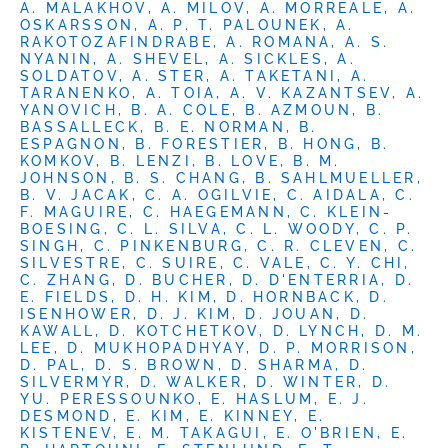
A. MALAKHOV, A. MILOV, A. MORREALE, A.
OSKARSSON, A. P. T. PALOUNEK, A.
RAKOTOZAFINDRABE, A. ROMANA, A. S.
NYANIN, A. SHEVEL, A. SICKLES, A.
SOLDATOV, A. STER, A. TAKETANI, A.
TARANENKO, A. TOIA, A. V. KAZANTSEV, A.
YANOVICH, B. A. COLE, B. AZMOUN, B.
BASSALLECK, B. E. NORMAN, B.
ESPAGNON, B. FORESTIER, B. HONG, B.
KOMKOV, B. LENZI, B. LOVE, B. M.
JOHNSON, B. S. CHANG, B. SAHLMUELLER,
B. V. JACAK, C. A. OGILVIE, C. AIDALA, C.
F. MAGUIRE, C. HAEGEMANN, C. KLEIN-
BOESING, C. L. SILVA, C. L. WOODY, C. P.
SINGH, C. PINKENBURG, C. R. CLEVEN, C.
SILVESTRE, C. SUIRE, C. VALE, C. Y. CHI,
C. ZHANG, D. BUCHER, D. D'ENTERRIA, D.
E. FIELDS, D. H. KIM, D. HORNBACK, D.
ISENHOWER, D. J. KIM, D. JOUAN, D.
KAWALL, D. KOTCHETKOV, D. LYNCH, D. M.
LEE, D. MUKHOPADHYAY, D. P. MORRISON,
D. PAL, D. S. BROWN, D. SHARMA, D.
SILVERMYR, D. WALKER, D. WINTER, D.
YU. PERESSOUNKO, E. HASLUM, E. J.
DESMOND, E. KIM, E. KINNEY, E.
KISTENEV, E. M. TAKAGUI, E. O'BRIEN, E.