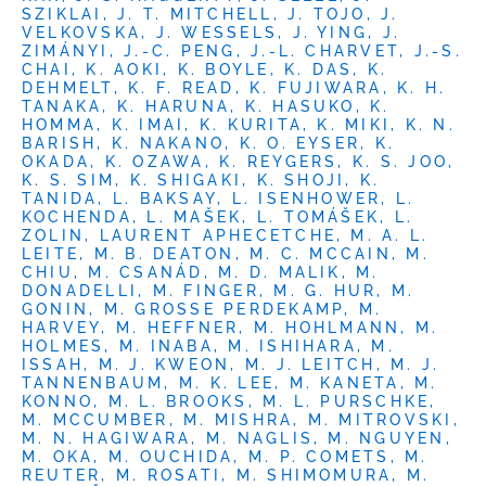
SZIKLAI, J. T. MITCHELL, J. TOJO, J.
VELKOVSKA, J. WESSELS, J. YING, J.
ZIMÁNYI, J.-C. PENG, J.-L. CHARVET, J.-S.
CHAI, K. AOKI, K. BOYLE, K. DAS, K.
DEHMELT, K. F. READ, K. FUJIWARA, K. H.
TANAKA, K. HARUNA, K. HASUKO, K.
HOMMA, K. IMAI, K. KURITA, K. MIKI, K. N.
BARISH, K. NAKANO, K. O. EYSER, K.
OKADA, K. OZAWA, K. REYGERS, K. S. JOO,
K. S. SIM, K. SHIGAKI, K. SHOJI, K.
TANIDA, L. BAKSAY, L. ISENHOWER, L.
KOCHENDA, L. MAŠEK, L. TOMÁŠEK, L.
ZOLIN, LAURENT APHECETCHE, M. A. L.
LEITE, M. B. DEATON, M. C. MCCAIN, M.
CHIU, M. CSANÁD, M. D. MALIK, M.
DONADELLI, M. FINGER, M. G. HUR, M.
GONIN, M. GROSSE PERDEKAMP, M.
HARVEY, M. HEFFNER, M. HOHLMANN, M.
HOLMES, M. INABA, M. ISHIHARA, M.
ISSAH, M. J. KWEON, M. J. LEITCH, M. J.
TANNENBAUM, M. K. LEE, M. KANETA, M.
KONNO, M. L. BROOKS, M. L. PURSCHKE,
M. MCCUMBER, M. MISHRA, M. MITROVSKI,
M. N. HAGIWARA, M. NAGLIS, M. NGUYEN,
M. OKA, M. OUCHIDA, M. P. COMETS, M.
REUTER, M. ROSATI, M. SHIMOMURA, M.