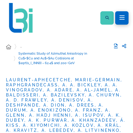
…
Systematic Study of Azimuthal Anisotropy in
Cu$+$Cu and Au$+$Au Collisions at
$sqrt{s_{_{NN}}} = 62.4$ and 200~GeV
LAURENT-APHECETCHE, MARIE-GERMAIN,
RAPHGRANDECASS, A. A. BICKLEY, A. A.
VINOGRADOV, A. ADARE, A. AL-JAMEL, A.
BALDISSERI, A. BAZILEVSKY, A. CHURYN,
A. D. FRAWLEY, A. DENISOV, A.
DESHPANDE, A. DION, A. DREES, A.
DURUM, A. ENOKIZONO, A. FRANZ, A.
GLENN, A. HADJ HENNI, A. ISUPOV, A. K.
DUBEY, A. K. PURWAR, A. KHANZADEEV, Á.
KISS, A. KIYOMICHI, A. KOZLOV, A. KRÁL,
A. KRAVITZ, A. LEBEDEV, A. LITVINENKO,