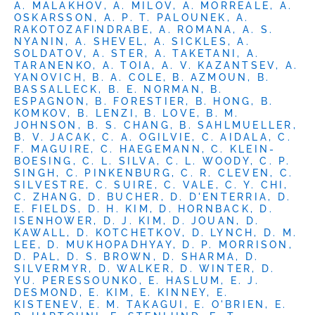
A. MALAKHOV, A. MILOV, A. MORREALE, A.
OSKARSSON, A. P. T. PALOUNEK, A.
RAKOTOZAFINDRABE, A. ROMANA, A. S.
NYANIN, A. SHEVEL, A. SICKLES, A.
SOLDATOV, A. STER, A. TAKETANI, A.
TARANENKO, A. TOIA, A. V. KAZANTSEV, A.
YANOVICH, B. A. COLE, B. AZMOUN, B.
BASSALLECK, B. E. NORMAN, B.
ESPAGNON, B. FORESTIER, B. HONG, B.
KOMKOV, B. LENZI, B. LOVE, B. M.
JOHNSON, B. S. CHANG, B. SAHLMUELLER,
B. V. JACAK, C. A. OGILVIE, C. AIDALA, C.
F. MAGUIRE, C. HAEGEMANN, C. KLEIN-
BOESING, C. L. SILVA, C. L. WOODY, C. P.
SINGH, C. PINKENBURG, C. R. CLEVEN, C.
SILVESTRE, C. SUIRE, C. VALE, C. Y. CHI,
C. ZHANG, D. BUCHER, D. D'ENTERRIA, D.
E. FIELDS, D. H. KIM, D. HORNBACK, D.
ISENHOWER, D. J. KIM, D. JOUAN, D.
KAWALL, D. KOTCHETKOV, D. LYNCH, D. M.
LEE, D. MUKHOPADHYAY, D. P. MORRISON,
D. PAL, D. S. BROWN, D. SHARMA, D.
SILVERMYR, D. WALKER, D. WINTER, D.
YU. PERESSOUNKO, E. HASLUM, E. J.
DESMOND, E. KIM, E. KINNEY, E.
KISTENEV, E. M. TAKAGUI, E. O'BRIEN, E.