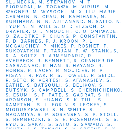
SLUNEČKA, M. STEPANOV, M. T.
BJORNDAL, M. TOGAWA, M. VIRIUS, M.
WAGNER, M. WYSOCKI, M. X. LIU, MARIE
GERMAIN, N. GRAU, N. KAMIHARA, N.
KURIHARA, N. N. AJITANAND, N. SAITO, N.
TYURIN, N. WILLIS, O. DIETZSCH, O.
DRAPIER, O. JINNOUCHI, O. O. OMIWADE,
O. ZAUDTKE, P. CHUNG, P. CONSTANTIN,
P. D. BARNES, P. J. KROON, P. L.
MCGAUGHEY, P. MIKEŠ, P. ROSNET, P.
RUKOYATKIN, P. TARJÁN, P. W. STANKUS,
R. A. SOLTZ, R. ARMENDARIZ, R.
AVERBECK, R. BENNETT, R. GRANIER DE
CASSAGNAC, R. HAN, R. HAYANO, R.
HOBBS, R. LACEY, R. NOUICER, R. P.
PISANI, R. PAK, R. S. TOWELL, R. SEIDL,
R. SETO, R. VÉRTESI, S. AFANASIEV, S.
BATHE, S. BATSOULI, S. BELIKOV, S.
BUTSYK, S. CAMPBELL, S. CHERNICHENKO,
S. ESUMI, S. F. PATE, S. GADRAT, S. H.
ARONSON, S. HUANG, S. K. TULI, S.
KAMETANI, S. L. FOKIN, S. LECKEY, S.
MIODUSZEWSKI, S. N. WHITE, S.
NAGAMIYA, S. P. SORENSEN, S. P. STOLL,
S. REMBECZKI, S. S. E. ROSENDAHL, S. S.
RYU, S. SAKAI, S. SATO, S. SAWADA, S.