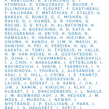
P. HARTOUNI, E. STENLUND, E. T.
ATOMSSA, E. VZNUZDAEV, F. BAUER, F.
ELLINGHAUS, F. FLEURET, F. GASTINEAU,
F. KAJIHARA, F. MATATHIAS, F. STALEY, G.
BAKSAY, G. BUNCE, G. C. MISHRA, G.
DAVID, G. J. KUNDE, G. R. YOUNG, G.
ROCHE, G. S. KYLE, H. AL-BATAINEH, H.
BOREL, H. BUESCHING, H. D. SATO, H.
DELAGRANGE, H. EN'YO, H. GONG, H.
HAMAGAKI, H. HARADA, H. HIEJIMA, H.
IINUMA, H. KANOU, H. LIM, H. MASUI, H.
OHNISHI, H. PEI, H. PEREIRA, H. QU, H.
SAKATA, H. TORII, H. TYDESJÖ, H. VALLE,
H. W. VAN HECKE, H.-Å. GUSTAFSSON, I.
D. OJHA, I. E. YUSHMANOV, I. GARISHVILI,
I. J. CHOI, I. NAKAGAWA, I. OTTERLUND, I.
RAVINOVICH, I. SHEIN, I. TSERRUYA, I. V.
SOURIKOVA, I. YOUNUS, J. ALEXANDER, J.
ASAI, J. C. HILL, J. CHIBA, J. E. FRANTZ,
J. EGDEMIR, J. G. BOISSEVAIN, J. G.
LAJOIE, J. GOSSET, J. H. KANG, J. JIA, J.
JIN, J. KAMIN, J. KIKUCHI, J. KLAY, J.
KUBART, J. L. DRACHENBERG, J. L. NAGLE,
J. M. BURWARD-HOY, J. M. HEUSER, J. M.
MOSS, J. MURATA, J. NEWBY, J.
NYSTRAND, J. P. SULLIVAN, J. PARK, J.
RAK, J. S. HAGGERTY, J. SEELE, J.