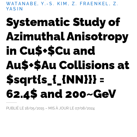
WATANABE, Y.-S. KIM, Z. FRAENKEL, Z.
YASIN
Systematic Study of
Azimuthal Anisotropy
in Cu$+$Cu and
Au$+$Au Collisions at
$sqrt{s_{_{NN}}} =
62.4$ and 200~GeV
PUBLIÉ LE
18/05/2015
– MIS À JOUR LE
07/08/2024