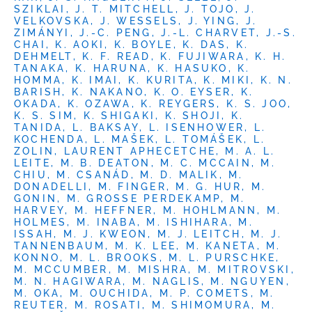
SZIKLAI, J. T. MITCHELL, J. TOJO, J.
VELKOVSKA, J. WESSELS, J. YING, J.
ZIMÁNYI, J.-C. PENG, J.-L. CHARVET, J.-S.
CHAI, K. AOKI, K. BOYLE, K. DAS, K.
DEHMELT, K. F. READ, K. FUJIWARA, K. H.
TANAKA, K. HARUNA, K. HASUKO, K.
HOMMA, K. IMAI, K. KURITA, K. MIKI, K. N.
BARISH, K. NAKANO, K. O. EYSER, K.
OKADA, K. OZAWA, K. REYGERS, K. S. JOO,
K. S. SIM, K. SHIGAKI, K. SHOJI, K.
TANIDA, L. BAKSAY, L. ISENHOWER, L.
KOCHENDA, L. MAŠEK, L. TOMÁŠEK, L.
ZOLIN, LAURENT APHECETCHE, M. A. L.
LEITE, M. B. DEATON, M. C. MCCAIN, M.
CHIU, M. CSANÁD, M. D. MALIK, M.
DONADELLI, M. FINGER, M. G. HUR, M.
GONIN, M. GROSSE PERDEKAMP, M.
HARVEY, M. HEFFNER, M. HOHLMANN, M.
HOLMES, M. INABA, M. ISHIHARA, M.
ISSAH, M. J. KWEON, M. J. LEITCH, M. J.
TANNENBAUM, M. K. LEE, M. KANETA, M.
KONNO, M. L. BROOKS, M. L. PURSCHKE,
M. MCCUMBER, M. MISHRA, M. MITROVSKI,
M. N. HAGIWARA, M. NAGLIS, M. NGUYEN,
M. OKA, M. OUCHIDA, M. P. COMETS, M.
REUTER, M. ROSATI, M. SHIMOMURA, M.