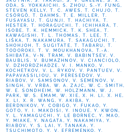
SKUTNIK, S. TAKAGI, S. V. GREENE, S. X.
ODA, S. YOKKAICHI, S. ZHOU, S.-Y. FUNG,
STEVEN KELLY, T. C. AWES, T. CHUJO, T.
CSÖRGŐ, T. DAHMS, T. E. MILLER, T.
FUSAYASU, T. GUNJI, T. HACHIYA, T.
HESTER, T. HORAGUCHI, T. ICHIHARA, T.
ISOBE, T. K. HEMMICK, T. K. SHEA, T.
KAWAGISHI, T. L. THOMAS, T. LEE, T.
LIŠKA, T. NAKAMURA, T. SAKAGUCHI, T.
SHOHJOH, T. SUGITATE, T. TABARU, T.
TODOROKI, T. V. MOUKHANOVA, T.-A.
SHIBATA, V-N. TRAM, V. BABINTSEV, V.
BAUBLIS, V. BUMAZHNOV, V. CIANCIOLO,
V. DZHORDZHADZE, V. I. MANKO, V.
KOCHETKOV, V. L. RYKOV, V. PANTUEV, V.
PAPAVASSILIOU, V. PERESEDOV, V.
RIABOV, V. SAMSONOV, V. SEMENOV, V.
SINGH, V. VRBA, W. A. ZAJC, W. C. SMITH,
W. E. SONDHEIM, W. HOLZMANN, W. J.
PARK, W. S. EMAM, W. XIE, X. H. LI, X. HE,
X. LI, X. R. WANG, Y. AKIBA, Y.
BERDNIKOV, Y. COBIGO, Y. FUKAO, Y.
GOTO, Y. I. MAKDISI, Y. INOUE, Y. KWON,
Y. L. YAMAGUCHI, Y. LE BORNEC, Y. MAO,
Y. MIAKE, Y. NAGATA, Y. NAKAMIYA, Y.
RIABOV, Y. S. LAI, Y. TANAKA, Y.
TSUCHIMOTO, Y. V. EFREMENKO, Y.