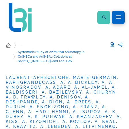
…
Systematic Study of Azimuthal Anisotropy in
Cu$+$Cu and Au$+$Au Collisions at
$sqrt{s_{_{NN}}} = 62.4$ and 200~GeV
LAURENT-APHECETCHE, MARIE-GERMAIN,
RAPHGRANDECASS, A. A. BICKLEY, A. A.
VINOGRADOV, A. ADARE, A. AL-JAMEL, A.
BALDISSERI, A. BAZILEVSKY, A. CHURYN,
A. D. FRAWLEY, A. DENISOV, A.
DESHPANDE, A. DION, A. DREES, A.
DURUM, A. ENOKIZONO, A. FRANZ, A.
GLENN, A. HADJ HENNI, A. ISUPOV, A. K.
DUBEY, A. K. PURWAR, A. KHANZADEEV, Á.
KISS, A. KIYOMICHI, A. KOZLOV, A. KRÁL,
A. KRAVITZ, A. LEBEDEV, A. LITVINENKO,