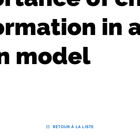
ormation in 
on model
RETOUR À LA LISTE