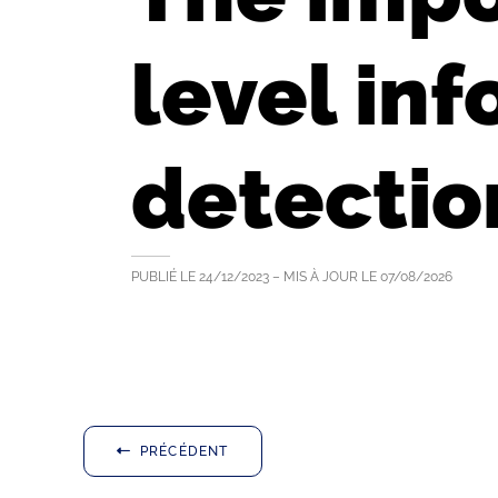
level inf
detecti
PUBLIÉ LE
24/12/2023
– MIS À JOUR LE
07/08/2026
PRÉCÉDENT