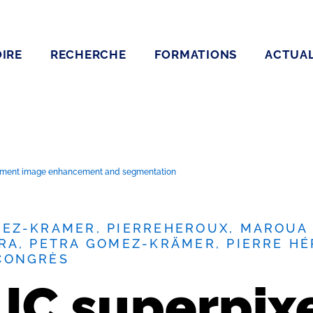
IRE
RECHERCHE
FORMATIONS
ACTUAL
ocument image enhancement and segmentation
Z-KRAMER, PIERREHEROUX, MAROUA M
RA, PETRA GOMEZ-KRÄMER, PIERRE HÉ
CONGRÈS
IC superpixe