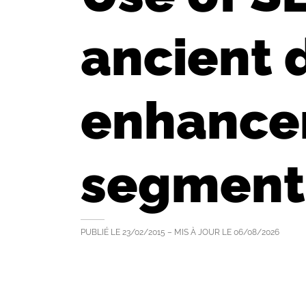
ancient
enhance
segment
PUBLIÉ LE
23/02/2015
– MIS À JOUR LE
06/08/2026