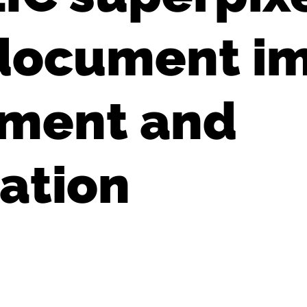
 document i
ment and
ation