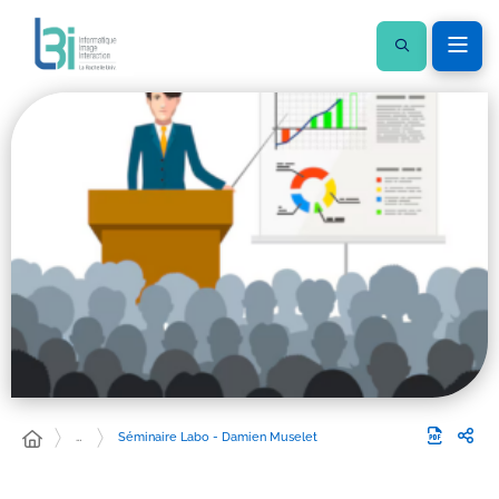
…
Séminaire Labo - Damien Muselet