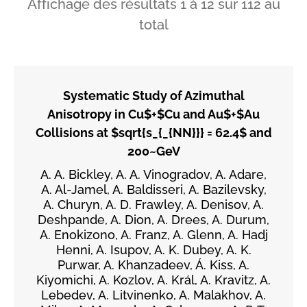
Affichage des résultats
1
à
12
sur
112
au
total
Systematic Study of Azimuthal
Anisotropy in Cu$+$Cu and Au$+$Au
Collisions at $sqrt{s_{_{NN}}} = 62.4$ and
200~GeV
A. A. Bickley, A. A. Vinogradov, A. Adare,
A. Al-Jamel, A. Baldisseri, A. Bazilevsky,
A. Churyn, A. D. Frawley, A. Denisov, A.
Deshpande, A. Dion, A. Drees, A. Durum,
A. Enokizono, A. Franz, A. Glenn, A. Hadj
Henni, A. Isupov, A. K. Dubey, A. K.
Purwar, A. Khanzadeev, Á. Kiss, A.
Kiyomichi, A. Kozlov, A. Král, A. Kravitz, A.
Lebedev, A. Litvinenko, A. Malakhov, A.