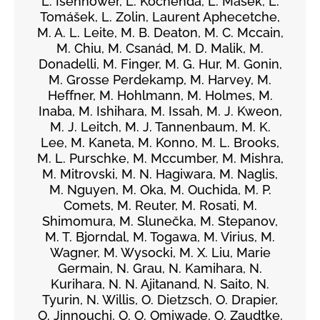
L. Isenhower, L. Kochenda, L. Mašek, L.
Tomášek, L. Zolin, Laurent Aphecetche,
M. A. L. Leite, M. B. Deaton, M. C. Mccain,
M. Chiu, M. Csanád, M. D. Malik, M.
Donadelli, M. Finger, M. G. Hur, M. Gonin,
M. Grosse Perdekamp, M. Harvey, M.
Heffner, M. Hohlmann, M. Holmes, M.
Inaba, M. Ishihara, M. Issah, M. J. Kweon,
M. J. Leitch, M. J. Tannenbaum, M. K.
Lee, M. Kaneta, M. Konno, M. L. Brooks,
M. L. Purschke, M. Mccumber, M. Mishra,
M. Mitrovski, M. N. Hagiwara, M. Naglis,
M. Nguyen, M. Oka, M. Ouchida, M. P.
Comets, M. Reuter, M. Rosati, M.
Shimomura, M. Slunečka, M. Stepanov,
M. T. Bjorndal, M. Togawa, M. Virius, M.
Wagner, M. Wysocki, M. X. Liu, Marie
Germain, N. Grau, N. Kamihara, N.
Kurihara, N. N. Ajitanand, N. Saito, N.
Tyurin, N. Willis, O. Dietzsch, O. Drapier,
O. Jinnouchi, O. O. Omiwade, O. Zaudtke,