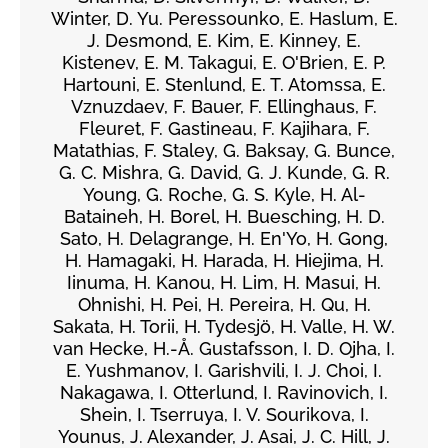
Winter, D. Yu. Peressounko, E. Haslum, E.
J. Desmond, E. Kim, E. Kinney, E.
Kistenev, E. M. Takagui, E. O'Brien, E. P.
Hartouni, E. Stenlund, E. T. Atomssa, E.
Vznuzdaev, F. Bauer, F. Ellinghaus, F.
Fleuret, F. Gastineau, F. Kajihara, F.
Matathias, F. Staley, G. Baksay, G. Bunce,
G. C. Mishra, G. David, G. J. Kunde, G. R.
Young, G. Roche, G. S. Kyle, H. Al-
Bataineh, H. Borel, H. Buesching, H. D.
Sato, H. Delagrange, H. En'Yo, H. Gong,
H. Hamagaki, H. Harada, H. Hiejima, H.
Iinuma, H. Kanou, H. Lim, H. Masui, H.
Ohnishi, H. Pei, H. Pereira, H. Qu, H.
Sakata, H. Torii, H. Tydesjö, H. Valle, H. W.
van Hecke, H.-Å. Gustafsson, I. D. Ojha, I.
E. Yushmanov, I. Garishvili, I. J. Choi, I.
Nakagawa, I. Otterlund, I. Ravinovich, I.
Shein, I. Tserruya, I. V. Sourikova, I.
Younus, J. Alexander, J. Asai, J. C. Hill, J.