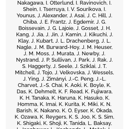
Nakagawa, I. Otterlund, I. Ravinovich, I.
Shein, I. Tserruya, I. V. Sourikova, I.
Younus, J. Alexander, J. Asai, J. C. Hill, J.
Chiba, J. E. Frantz, J. Egdemir, J. G.
Boissevain, J. G. Lajoie, J. Gosset, J. H.
Kang, J. Jia, J. Jin, J. Kamin, J. Kikuchi, J.
Klay, J. Kubart, J. L. Drachenberg, J. L.
Nagle, J. M. Burward-Hoy, J. M. Heuser,
J. M. Moss, J. Murata, J. Newby, J.
Nystrand, J. P. Sullivan, J. Park, J. Rak, J.
S. Haggerty, J. Seele, J. Sziklai, J. T.
Mitchell, J. Tojo, J. Velkovska, J. Wessels,
J. Ying, J. Zimányi, J.-C. Peng, J.-L.
Charvet, J.-S. Chai, K. Aoki, K. Boyle, K.
Das, K. Dehmelt, K. F. Read, K. Fujiwara,
K. H. Tanaka, K. Haruna, K. Hasuko, K.
Homma, K. Imai, K. Kurita, K. Miki, K. N.
Barish, K. Nakano, K. O. Eyser, K. Okada,
K. Ozawa, K. Reygers, K. S. Joo, K. S. Sim,
K. Shigaki, K. Shoji, K. Tanida, L. Baksay,