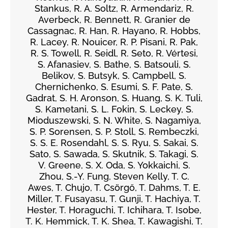
Stankus, R. A. Soltz, R. Armendariz, R.
Averbeck, R. Bennett, R. Granier de
Cassagnac, R. Han, R. Hayano, R. Hobbs,
R. Lacey, R. Nouicer, R. P. Pisani, R. Pak,
R. S. Towell, R. Seidl, R. Seto, R. Vértesi,
S. Afanasiev, S. Bathe, S. Batsouli, S.
Belikov, S. Butsyk, S. Campbell, S.
Chernichenko, S. Esumi, S. F. Pate, S.
Gadrat, S. H. Aronson, S. Huang, S. K. Tuli,
S. Kametani, S. L. Fokin, S. Leckey, S.
Mioduszewski, S. N. White, S. Nagamiya,
S. P. Sorensen, S. P. Stoll, S. Rembeczki,
S. S. E. Rosendahl, S. S. Ryu, S. Sakai, S.
Sato, S. Sawada, S. Skutnik, S. Takagi, S.
V. Greene, S. X. Oda, S. Yokkaichi, S.
Zhou, S.-Y. Fung, Steven Kelly, T. C.
Awes, T. Chujo, T. Csörgő, T. Dahms, T. E.
Miller, T. Fusayasu, T. Gunji, T. Hachiya, T.
Hester, T. Horaguchi, T. Ichihara, T. Isobe,
T. K. Hemmick, T. K. Shea, T. Kawagishi, T.