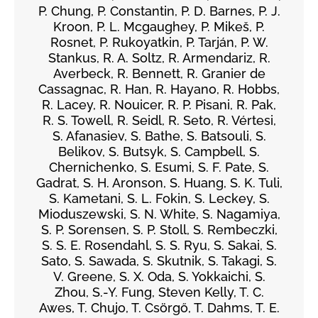
P. Chung, P. Constantin, P. D. Barnes, P. J.
Kroon, P. L. Mcgaughey, P. Mikeš, P.
Rosnet, P. Rukoyatkin, P. Tarján, P. W.
Stankus, R. A. Soltz, R. Armendariz, R.
Averbeck, R. Bennett, R. Granier de
Cassagnac, R. Han, R. Hayano, R. Hobbs,
R. Lacey, R. Nouicer, R. P. Pisani, R. Pak,
R. S. Towell, R. Seidl, R. Seto, R. Vértesi,
S. Afanasiev, S. Bathe, S. Batsouli, S.
Belikov, S. Butsyk, S. Campbell, S.
Chernichenko, S. Esumi, S. F. Pate, S.
Gadrat, S. H. Aronson, S. Huang, S. K. Tuli,
S. Kametani, S. L. Fokin, S. Leckey, S.
Mioduszewski, S. N. White, S. Nagamiya,
S. P. Sorensen, S. P. Stoll, S. Rembeczki,
S. S. E. Rosendahl, S. S. Ryu, S. Sakai, S.
Sato, S. Sawada, S. Skutnik, S. Takagi, S.
V. Greene, S. X. Oda, S. Yokkaichi, S.
Zhou, S.-Y. Fung, Steven Kelly, T. C.
Awes, T. Chujo, T. Csörgő, T. Dahms, T. E.