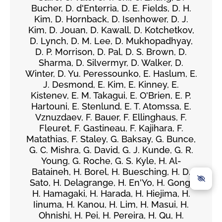
Bucher, D. d'Enterria, D. E. Fields, D. H.
Kim, D. Hornback, D. Isenhower, D. J.
Kim, D. Jouan, D. Kawall, D. Kotchetkov,
D. Lynch, D. M. Lee, D. Mukhopadhyay,
D. P. Morrison, D. Pal, D. S. Brown, D.
Sharma, D. Silvermyr, D. Walker, D.
Winter, D. Yu. Peressounko, E. Haslum, E.
J. Desmond, E. Kim, E. Kinney, E.
Kistenev, E. M. Takagui, E. O'Brien, E. P.
Hartouni, E. Stenlund, E. T. Atomssa, E.
Vznuzdaev, F. Bauer, F. Ellinghaus, F.
Fleuret, F. Gastineau, F. Kajihara, F.
Matathias, F. Staley, G. Baksay, G. Bunce,
G. C. Mishra, G. David, G. J. Kunde, G. R.
Young, G. Roche, G. S. Kyle, H. Al-
Bataineh, H. Borel, H. Buesching, H. D.
Sato, H. Delagrange, H. En'Yo, H. Gong,
H. Hamagaki, H. Harada, H. Hiejima, H.
Iinuma, H. Kanou, H. Lim, H. Masui, H.
Ohnishi, H. Pei, H. Pereira, H. Qu, H.