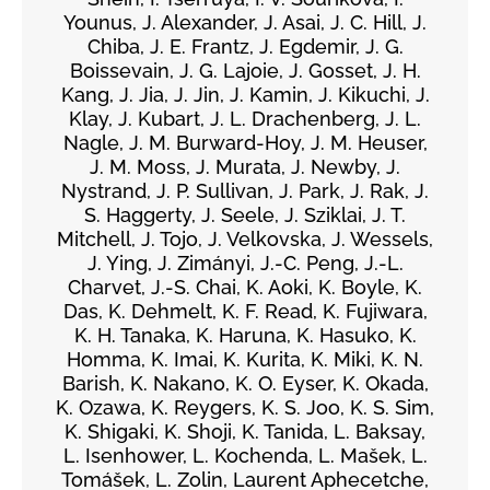
Younus, J. Alexander, J. Asai, J. C. Hill, J.
Chiba, J. E. Frantz, J. Egdemir, J. G.
Boissevain, J. G. Lajoie, J. Gosset, J. H.
Kang, J. Jia, J. Jin, J. Kamin, J. Kikuchi, J.
Klay, J. Kubart, J. L. Drachenberg, J. L.
Nagle, J. M. Burward-Hoy, J. M. Heuser,
J. M. Moss, J. Murata, J. Newby, J.
Nystrand, J. P. Sullivan, J. Park, J. Rak, J.
S. Haggerty, J. Seele, J. Sziklai, J. T.
Mitchell, J. Tojo, J. Velkovska, J. Wessels,
J. Ying, J. Zimányi, J.-C. Peng, J.-L.
Charvet, J.-S. Chai, K. Aoki, K. Boyle, K.
Das, K. Dehmelt, K. F. Read, K. Fujiwara,
K. H. Tanaka, K. Haruna, K. Hasuko, K.
Homma, K. Imai, K. Kurita, K. Miki, K. N.
Barish, K. Nakano, K. O. Eyser, K. Okada,
K. Ozawa, K. Reygers, K. S. Joo, K. S. Sim,
K. Shigaki, K. Shoji, K. Tanida, L. Baksay,
L. Isenhower, L. Kochenda, L. Mašek, L.
Tomášek, L. Zolin, Laurent Aphecetche,