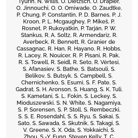
Tyurin, N. Willis, O. Dietzsch, O. Drapier,
O. Jinnouchi, O. O. Omiwade, O. Zaudtke,
P. Chung, P. Constantin, P. D. Barnes, P. J.
Kroon, P. L. Mcgaughey, P. Mikeš, P.
Rosnet, P. Rukoyatkin, P. Tarján, P. W.
Stankus, R. A. Soltz, R. Armendariz, R.
Averbeck, R. Bennett, R. Granier de
Cassagnac, R. Han, R. Hayano, R. Hobbs,
R. Lacey, R. Nouicer, R. P. Pisani, R. Pak,
R. S. Towell, R. Seidl, R. Seto, R. Vértesi,
S. Afanasiev, S. Bathe, S. Batsouli, S.
Belikov, S. Butsyk, S. Campbell, S.
Chernichenko, S. Esumi, S. F. Pate, S.
Gadrat, S. H. Aronson, S. Huang, S. K. Tuli,
S. Kametani, S. L. Fokin, S. Leckey, S.
Mioduszewski, S. N. White, S. Nagamiya,
S. P. Sorensen, S. P. Stoll, S. Rembeczki,
S. S. E. Rosendahl, S. S. Ryu, S. Sakai, S.
Sato, S. Sawada, S. Skutnik, S. Takagi, S.
V. Greene, S. X. Oda, S. Yokkaichi, S.
Zhou, S.-Y. Fung, Steven Kelly, T. C.