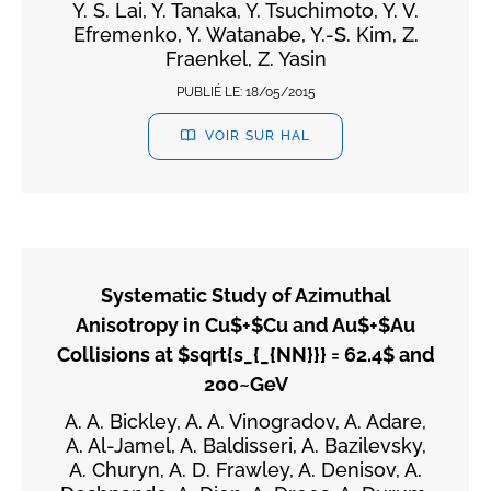
Y. S. Lai, Y. Tanaka, Y. Tsuchimoto, Y. V.
Efremenko, Y. Watanabe, Y.-S. Kim, Z.
Fraenkel, Z. Yasin
PUBLIÉ LE:
18/05/2015
VOIR SUR HAL
Systematic Study of Azimuthal
Anisotropy in Cu$+$Cu and Au$+$Au
Collisions at $sqrt{s_{_{NN}}} = 62.4$ and
200~GeV
A. A. Bickley, A. A. Vinogradov, A. Adare,
A. Al-Jamel, A. Baldisseri, A. Bazilevsky,
A. Churyn, A. D. Frawley, A. Denisov, A.