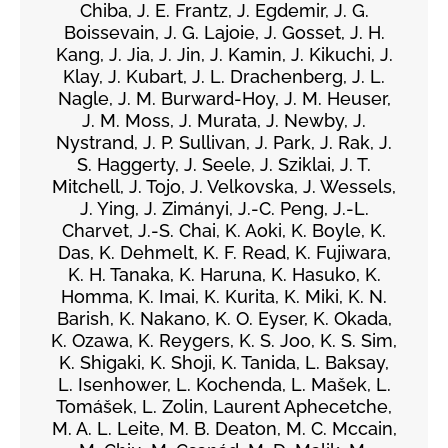
Chiba, J. E. Frantz, J. Egdemir, J. G.
Boissevain, J. G. Lajoie, J. Gosset, J. H.
Kang, J. Jia, J. Jin, J. Kamin, J. Kikuchi, J.
Klay, J. Kubart, J. L. Drachenberg, J. L.
Nagle, J. M. Burward-Hoy, J. M. Heuser,
J. M. Moss, J. Murata, J. Newby, J.
Nystrand, J. P. Sullivan, J. Park, J. Rak, J.
S. Haggerty, J. Seele, J. Sziklai, J. T.
Mitchell, J. Tojo, J. Velkovska, J. Wessels,
J. Ying, J. Zimányi, J.-C. Peng, J.-L.
Charvet, J.-S. Chai, K. Aoki, K. Boyle, K.
Das, K. Dehmelt, K. F. Read, K. Fujiwara,
K. H. Tanaka, K. Haruna, K. Hasuko, K.
Homma, K. Imai, K. Kurita, K. Miki, K. N.
Barish, K. Nakano, K. O. Eyser, K. Okada,
K. Ozawa, K. Reygers, K. S. Joo, K. S. Sim,
K. Shigaki, K. Shoji, K. Tanida, L. Baksay,
L. Isenhower, L. Kochenda, L. Mašek, L.
Tomášek, L. Zolin, Laurent Aphecetche,
M. A. L. Leite, M. B. Deaton, M. C. Mccain,