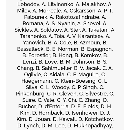
Lebedev, A. Litvinenko, A. Malakhov, A.
Milov, A. Morreale, A. Oskarsson, A. P. T.
Palounek, A. Rakotozafindrabe, A.
Romana, A. S. Nyanin, A. Shevel, A.
Sickles, A. Soldatov, A. Ster, A. Taketani, A.
Taranenko, A. Toia, A. V. Kazantsev, A.
Yanovich, B. A. Cole, B. Azmoun, B.
Bassalleck, B. E. Norman, B. Espagnon,
B. Forestier, B. Hong, B. Komkov, B.
Lenzi, B. Love, B. M. Johnson, B. S.
Chang, B. Sahlmueller, B. V. Jacak, C. A.
Ogilvie, C. Aidala, C. F. Maguire, C.
Haegemann, C. Klein-Boesing, C. L.
Silva, C. L. Woody, C. P. Singh, C.
Pinkenburg, C. R. Cleven, C. Silvestre, C.
Suire, C. Vale, C. Y. Chi, C. Zhang, D.
Bucher, D. d'Enterria, D. E. Fields, D. H.
Kim, D. Hornback, D. Isenhower, D. J.
Kim, D. Jouan, D. Kawall, D. Kotchetkov,
D. Lynch, D. M. Lee, D. Mukhopadhyay,