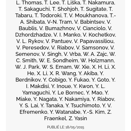
L. Thomas, T. Lee, T. Liška, T. Nakamura,
T. Sakaguchi, T. Shohjoh, T. Sugitate, T.
Tabaru, T. Todoroki, T. V. Moukhanova, T.-
A. Shibata, V-N. Tram, V. Babintsev, V.
Baublis, V. Bumazhnov, V. Cianciolo, V.
Dzhordzhadze, V. I. Manko, V. Kochetkov,
V. L. Rykov, V. Pantuev, V. Papavassiliou,
V. Peresedov, V. Riabov, V. Samsonov, V.
Semenov, V. Singh, V. Vrba, W. A. Zajc, W.
C. Smith, W. E. Sondheim, W. Holzmann,
W. J. Park, W. S. Emam, W. Xie, X. H. Li, X.
He, X. Li, X. R. Wang, Y. Akiba, Y.
Berdnikov, Y. Cobigo, Y. Fukao, Y. Goto, Y.
I. Makdisi, Y. Inoue, Y. Kwon, Y. L.
Yamaguchi, Y. Le Bornec, Y. Mao, Y.
Miake, Y. Nagata, Y. Nakamiya, Y. Riabov,
Y. S. Lai, Y. Tanaka, Y. Tsuchimoto, Y. V.
Efremenko, Y. Watanabe, Y.-S. Kim, Z.
Fraenkel, Z. Yasin
PUBLIÉ LE:
18/05/2015