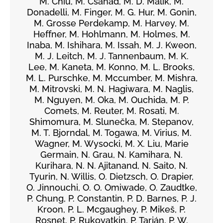
M. Chiu, M. Csanád, M. D. Malik, M.
Donadelli, M. Finger, M. G. Hur, M. Gonin,
M. Grosse Perdekamp, M. Harvey, M.
Heffner, M. Hohlmann, M. Holmes, M.
Inaba, M. Ishihara, M. Issah, M. J. Kweon,
M. J. Leitch, M. J. Tannenbaum, M. K.
Lee, M. Kaneta, M. Konno, M. L. Brooks,
M. L. Purschke, M. Mccumber, M. Mishra,
M. Mitrovski, M. N. Hagiwara, M. Naglis,
M. Nguyen, M. Oka, M. Ouchida, M. P.
Comets, M. Reuter, M. Rosati, M.
Shimomura, M. Slunečka, M. Stepanov,
M. T. Bjorndal, M. Togawa, M. Virius, M.
Wagner, M. Wysocki, M. X. Liu, Marie
Germain, N. Grau, N. Kamihara, N.
Kurihara, N. N. Ajitanand, N. Saito, N.
Tyurin, N. Willis, O. Dietzsch, O. Drapier,
O. Jinnouchi, O. O. Omiwade, O. Zaudtke,
P. Chung, P. Constantin, P. D. Barnes, P. J.
Kroon, P. L. Mcgaughey, P. Mikeš, P.
Rosnet, P. Rukoyatkin, P. Tarján, P. W.