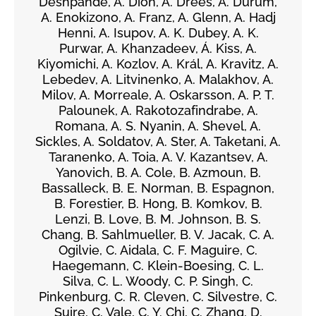
Deshpande, A. Dion, A. Drees, A. Durum,
A. Enokizono, A. Franz, A. Glenn, A. Hadj
Henni, A. Isupov, A. K. Dubey, A. K.
Purwar, A. Khanzadeev, Á. Kiss, A.
Kiyomichi, A. Kozlov, A. Král, A. Kravitz, A.
Lebedev, A. Litvinenko, A. Malakhov, A.
Milov, A. Morreale, A. Oskarsson, A. P. T.
Palounek, A. Rakotozafindrabe, A.
Romana, A. S. Nyanin, A. Shevel, A.
Sickles, A. Soldatov, A. Ster, A. Taketani, A.
Taranenko, A. Toia, A. V. Kazantsev, A.
Yanovich, B. A. Cole, B. Azmoun, B.
Bassalleck, B. E. Norman, B. Espagnon,
B. Forestier, B. Hong, B. Komkov, B.
Lenzi, B. Love, B. M. Johnson, B. S.
Chang, B. Sahlmueller, B. V. Jacak, C. A.
Ogilvie, C. Aidala, C. F. Maguire, C.
Haegemann, C. Klein-Boesing, C. L.
Silva, C. L. Woody, C. P. Singh, C.
Pinkenburg, C. R. Cleven, C. Silvestre, C.
Suire, C. Vale, C. Y. Chi, C. Zhang, D.