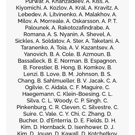
Purwar, A. Khanzadeev, Á. Kiss, A.
Kiyomichi, A. Kozlov, A. Král, A. Kravitz, A.
Lebedev, A. Litvinenko, A. Malakhov, A.
Milov, A. Morreale, A. Oskarsson, A. P. T.
Palounek, A. Rakotozafindrabe, A.
Romana, A. S. Nyanin, A. Shevel, A.
Sickles, A. Soldatov, A. Ster, A. Taketani, A.
Taranenko, A. Toia, A. V. Kazantsev, A.
Yanovich, B. A. Cole, B. Azmoun, B.
Bassalleck, B. E. Norman, B. Espagnon,
B. Forestier, B. Hong, B. Komkov, B.
Lenzi, B. Love, B. M. Johnson, B. S.
Chang, B. Sahlmueller, B. V. Jacak, C. A.
Ogilvie, C. Aidala, C. F. Maguire, C.
Haegemann, C. Klein-Boesing, C. L.
Silva, C. L. Woody, C. P. Singh, C.
Pinkenburg, C. R. Cleven, C. Silvestre, C.
Suire, C. Vale, C. Y. Chi, C. Zhang, D.
Bucher, D. d'Enterria, D. E. Fields, D. H.
Kim, D. Hornback, D. Isenhower, D. J.
Kim, D. Jouan, D. Kawall, D. Kotchetkov,