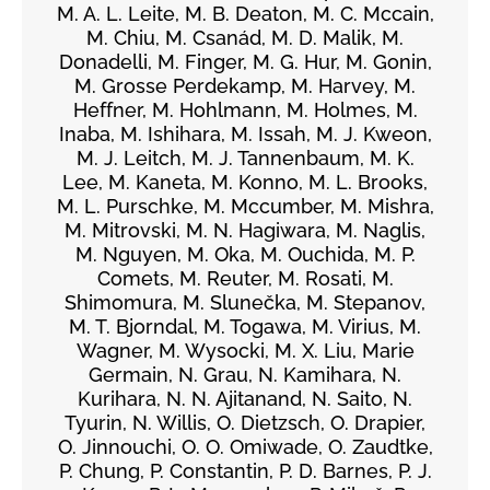
M. A. L. Leite, M. B. Deaton, M. C. Mccain,
M. Chiu, M. Csanád, M. D. Malik, M.
Donadelli, M. Finger, M. G. Hur, M. Gonin,
M. Grosse Perdekamp, M. Harvey, M.
Heffner, M. Hohlmann, M. Holmes, M.
Inaba, M. Ishihara, M. Issah, M. J. Kweon,
M. J. Leitch, M. J. Tannenbaum, M. K.
Lee, M. Kaneta, M. Konno, M. L. Brooks,
M. L. Purschke, M. Mccumber, M. Mishra,
M. Mitrovski, M. N. Hagiwara, M. Naglis,
M. Nguyen, M. Oka, M. Ouchida, M. P.
Comets, M. Reuter, M. Rosati, M.
Shimomura, M. Slunečka, M. Stepanov,
M. T. Bjorndal, M. Togawa, M. Virius, M.
Wagner, M. Wysocki, M. X. Liu, Marie
Germain, N. Grau, N. Kamihara, N.
Kurihara, N. N. Ajitanand, N. Saito, N.
Tyurin, N. Willis, O. Dietzsch, O. Drapier,
O. Jinnouchi, O. O. Omiwade, O. Zaudtke,
P. Chung, P. Constantin, P. D. Barnes, P. J.