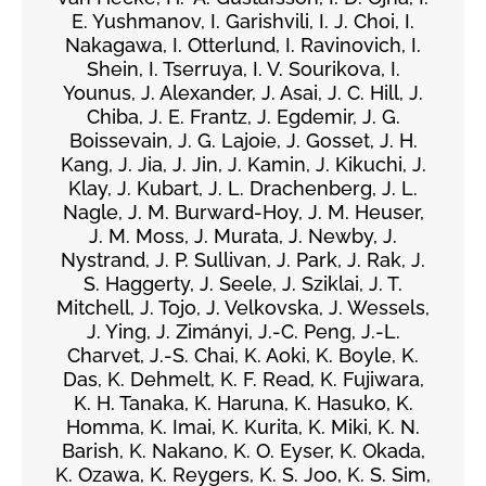
E. Yushmanov, I. Garishvili, I. J. Choi, I.
Nakagawa, I. Otterlund, I. Ravinovich, I.
Shein, I. Tserruya, I. V. Sourikova, I.
Younus, J. Alexander, J. Asai, J. C. Hill, J.
Chiba, J. E. Frantz, J. Egdemir, J. G.
Boissevain, J. G. Lajoie, J. Gosset, J. H.
Kang, J. Jia, J. Jin, J. Kamin, J. Kikuchi, J.
Klay, J. Kubart, J. L. Drachenberg, J. L.
Nagle, J. M. Burward-Hoy, J. M. Heuser,
J. M. Moss, J. Murata, J. Newby, J.
Nystrand, J. P. Sullivan, J. Park, J. Rak, J.
S. Haggerty, J. Seele, J. Sziklai, J. T.
Mitchell, J. Tojo, J. Velkovska, J. Wessels,
J. Ying, J. Zimányi, J.-C. Peng, J.-L.
Charvet, J.-S. Chai, K. Aoki, K. Boyle, K.
Das, K. Dehmelt, K. F. Read, K. Fujiwara,
K. H. Tanaka, K. Haruna, K. Hasuko, K.
Homma, K. Imai, K. Kurita, K. Miki, K. N.
Barish, K. Nakano, K. O. Eyser, K. Okada,
K. Ozawa, K. Reygers, K. S. Joo, K. S. Sim,