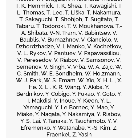
T. K. Hemmick, T. K. Shea, T. Kawagishi, T.
L. Thomas, T. Lee, T. Liška, T. Nakamura,
T. Sakaguchi, T. Shohjoh, T. Sugitate, T.
Tabaru, T. Todoroki, T. V. Moukhanova, T.-
A. Shibata, V-N. Tram, V. Babintsev, V.
Baublis, V. Bumazhnov, V. Cianciolo, V.
Dzhordzhadze, V. I. Manko, V. Kochetkov,
V. L. Rykov, V. Pantuev, V. Papavassiliou,
V. Peresedov, V. Riabov, V. Samsonov, V.
Semenov, V. Singh, V. Vrba, W. A. Zajc, W.
C. Smith, W. E. Sondheim, W. Holzmann,
W. J. Park, W. S. Emam, W. Xie, X. H. Li, X.
He, X. Li, X. R. Wang, Y. Akiba, Y.
Berdnikov, Y. Cobigo, Y. Fukao, Y. Goto, Y.
I. Makdisi, Y. Inoue, Y. Kwon, Y. L.
Yamaguchi, Y. Le Bornec, Y. Mao, Y.
Miake, Y. Nagata, Y. Nakamiya, Y. Riabov,
Y. S. Lai, Y. Tanaka, Y. Tsuchimoto, Y. V.
Efremenko, Y. Watanabe, Y.-S. Kim, Z.
Fraenkel, Z. Yasin