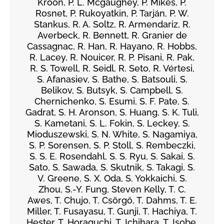
Kroon, P. L. Mcgaughey, P. Mikeš, P.
Rosnet, P. Rukoyatkin, P. Tarján, P. W.
Stankus, R. A. Soltz, R. Armendariz, R.
Averbeck, R. Bennett, R. Granier de
Cassagnac, R. Han, R. Hayano, R. Hobbs,
R. Lacey, R. Nouicer, R. P. Pisani, R. Pak,
R. S. Towell, R. Seidl, R. Seto, R. Vértesi,
S. Afanasiev, S. Bathe, S. Batsouli, S.
Belikov, S. Butsyk, S. Campbell, S.
Chernichenko, S. Esumi, S. F. Pate, S.
Gadrat, S. H. Aronson, S. Huang, S. K. Tuli,
S. Kametani, S. L. Fokin, S. Leckey, S.
Mioduszewski, S. N. White, S. Nagamiya,
S. P. Sorensen, S. P. Stoll, S. Rembeczki,
S. S. E. Rosendahl, S. S. Ryu, S. Sakai, S.
Sato, S. Sawada, S. Skutnik, S. Takagi, S.
V. Greene, S. X. Oda, S. Yokkaichi, S.
Zhou, S.-Y. Fung, Steven Kelly, T. C.
Awes, T. Chujo, T. Csörgő, T. Dahms, T. E.
Miller, T. Fusayasu, T. Gunji, T. Hachiya, T.
Hester, T. Horaguchi, T. Ichihara, T. Isobe,