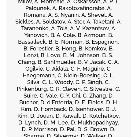
Milov, A. Morreale, A. Oskarsson, A. P. T.
Palounek, A. Rakotozafindrabe, A.
Romana, A. S. Nyanin, A. Shevel, A.
Sickles, A. Soldatov, A. Ster, A. Taketani, A.
Taranenko, A. Toia, A. V. Kazantsev, A.
Yanovich, B. A. Cole, B. Azmoun, B.
Bassalleck, B. E. Norman, B. Espagnon,
B. Forestier, B. Hong, B. Komkov, B.
Lenzi, B. Love, B. M. Johnson, B. S.
Chang, B. Sahlmueller, B. V. Jacak, C. A.
Ogilvie, C. Aidala, C. F. Maguire, C.
Haegemann, C. Klein-Boesing, C. L.
Silva, C. L. Woody, C. P. Singh, C.
Pinkenburg, C. R. Cleven, C. Silvestre, C.
Suire, C. Vale, C. Y. Chi, C. Zhang, D.
Bucher, D. d'Enterria, D. E. Fields, D. H.
Kim, D. Hornback, D. Isenhower, D. J.
Kim, D. Jouan, D. Kawall, D. Kotchetkov,
D. Lynch, D. M. Lee, D. Mukhopadhyay,
D. P. Morrison, D. Pal, D. S. Brown, D.
Sharma, D. Silvermyr, D. Walker, D.