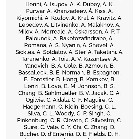
Henni, A. Isupov, A. K. Dubey, A. K.
Purwar, A. Khanzadeev, Á. Kiss, A.
Kiyomichi, A. Kozlov, A. Král, A. Kravitz, A.
Lebedev, A. Litvinenko, A. Malakhov, A.
Milov, A. Morreale, A. Oskarsson, A. P. T.
Palounek, A. Rakotozafindrabe, A.
Romana, A. S. Nyanin, A. Shevel, A.
Sickles, A. Soldatov, A. Ster, A. Taketani, A.
Taranenko, A. Toia, A. V. Kazantsev, A.
Yanovich, B. A. Cole, B. Azmoun, B.
Bassalleck, B. E. Norman, B. Espagnon,
B. Forestier, B. Hong, B. Komkov, B.
Lenzi, B. Love, B. M. Johnson, B. S.
Chang, B. Sahlmueller, B. V. Jacak, C. A.
Ogilvie, C. Aidala, C. F. Maguire, C.
Haegemann, C. Klein-Boesing, C. L.
Silva, C. L. Woody, C. P. Singh, C.
Pinkenburg, C. R. Cleven, C. Silvestre, C.
Suire, C. Vale, C. Y. Chi, C. Zhang, D.
Bucher, D. d'Enterria, D. E. Fields, D. H.