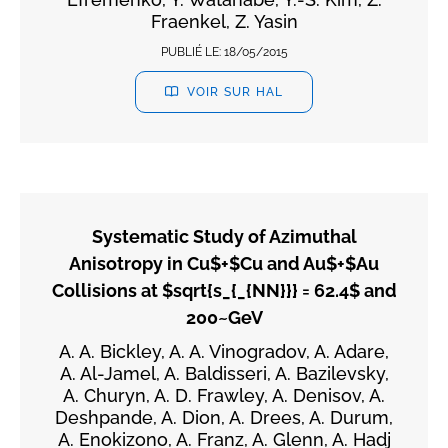
Fraenkel, Z. Yasin
PUBLIÉ LE:
18/05/2015
VOIR SUR HAL
Systematic Study of Azimuthal
Anisotropy in Cu$+$Cu and Au$+$Au
Collisions at $sqrt{s_{_{NN}}} = 62.4$ and
200~GeV
A. A. Bickley, A. A. Vinogradov, A. Adare,
A. Al-Jamel, A. Baldisseri, A. Bazilevsky,
A. Churyn, A. D. Frawley, A. Denisov, A.
Deshpande, A. Dion, A. Drees, A. Durum,
A. Enokizono, A. Franz, A. Glenn, A. Hadj