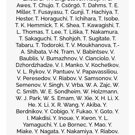
Awes, T. Chujo, T. Csörgő, T. Dahms, T. E.
Miller, T. Fusayasu, T. Gunji, T. Hachiya, T.
Hester, T. Horaguchi, T. Ichihara, T. Isobe,
T. K. Hemmick, T. K. Shea, T. Kawagishi, T.
L. Thomas, T. Lee, T. Liška, T. Nakamura,
T. Sakaguchi, T. Shohjoh, T. Sugitate, T.
Tabaru, T. Todoroki, T. V. Moukhanova, T.-
A. Shibata, V-N. Tram, V. Babintsev, V.
Baublis, V. Bumazhnov, V. Cianciolo, V.
Dzhordzhadze, V. I. Manko, V. Kochetkov,
V. L. Rykov, V. Pantuev, V. Papavassiliou,
V. Peresedov, V. Riabov, V. Samsonov, V.
Semenov, V. Singh, V. Vrba, W. A. Zajc, W.
C. Smith, W. E. Sondheim, W. Holzmann,
W. J. Park, W. S. Emam, W. Xie, X. H. Li, X.
He, X. Li, X. R. Wang, Y. Akiba, Y.
Berdnikov, Y. Cobigo, Y. Fukao, Y. Goto, Y.
I. Makdisi, Y. Inoue, Y. Kwon, Y. L.
Yamaguchi, Y. Le Bornec, Y. Mao, Y.
Miake, Y. Nagata, Y. Nakamiya, Y. Riabov,