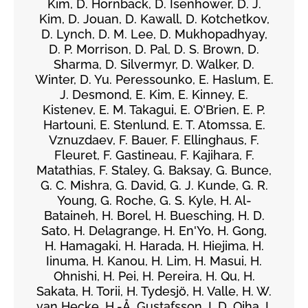
Kim, D. Hornback, D. Isenhower, D. J.
Kim, D. Jouan, D. Kawall, D. Kotchetkov,
D. Lynch, D. M. Lee, D. Mukhopadhyay,
D. P. Morrison, D. Pal, D. S. Brown, D.
Sharma, D. Silvermyr, D. Walker, D.
Winter, D. Yu. Peressounko, E. Haslum, E.
J. Desmond, E. Kim, E. Kinney, E.
Kistenev, E. M. Takagui, E. O'Brien, E. P.
Hartouni, E. Stenlund, E. T. Atomssa, E.
Vznuzdaev, F. Bauer, F. Ellinghaus, F.
Fleuret, F. Gastineau, F. Kajihara, F.
Matathias, F. Staley, G. Baksay, G. Bunce,
G. C. Mishra, G. David, G. J. Kunde, G. R.
Young, G. Roche, G. S. Kyle, H. Al-
Bataineh, H. Borel, H. Buesching, H. D.
Sato, H. Delagrange, H. En'Yo, H. Gong,
H. Hamagaki, H. Harada, H. Hiejima, H.
Iinuma, H. Kanou, H. Lim, H. Masui, H.
Ohnishi, H. Pei, H. Pereira, H. Qu, H.
Sakata, H. Torii, H. Tydesjö, H. Valle, H. W.
van Hecke, H.-Å. Gustafsson, I. D. Ojha, I.