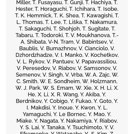
Miller, T. Fusayasu, T. Gunji, T. Hachiya, T.
Hester, T. Horaguchi, T. Ichihara, T. Isobe,
T. K. Hemmick, T. K. Shea, T. Kawagishi, T.
L. Thomas, T. Lee, T. Liška, T. Nakamura,
T. Sakaguchi, T. Shohjoh, T. Sugitate, T.
Tabaru, T. Todoroki, T. V. Moukhanova, T.-
A. Shibata, V-N. Tram, V. Babintsev, V.
Baublis, V. Bumazhnov, V. Cianciolo, V.
Dzhordzhadze, V. I. Manko, V. Kochetkov,
V. L. Rykov, V. Pantuev, V. Papavassiliou,
V. Peresedov, V. Riabov, V. Samsonov, V.
Semenov, V. Singh, V. Vrba, W. A. Zajc, W.
C. Smith, W. E. Sondheim, W. Holzmann,
W. J. Park, W. S. Emam, W. Xie, X. H. Li, X.
He, X. Li, X. R. Wang, Y. Akiba, Y.
Berdnikov, Y. Cobigo, Y. Fukao, Y. Goto, Y.
I. Makdisi, Y. Inoue, Y. Kwon, Y. L.
Yamaguchi, Y. Le Bornec, Y. Mao, Y.
Miake, Y. Nagata, Y. Nakamiya, Y. Riabov,
Y. S. Lai, Y. Tanaka, Y. Tsuchimoto, Y. V.
Efremenko, Y. Watanabe, Y.-S. Kim, Z.