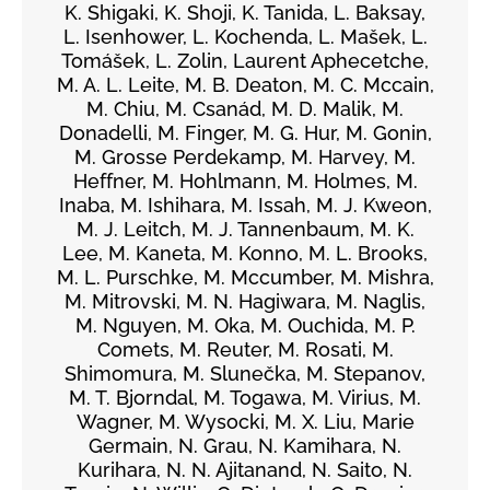
K. Shigaki, K. Shoji, K. Tanida, L. Baksay,
L. Isenhower, L. Kochenda, L. Mašek, L.
Tomášek, L. Zolin, Laurent Aphecetche,
M. A. L. Leite, M. B. Deaton, M. C. Mccain,
M. Chiu, M. Csanád, M. D. Malik, M.
Donadelli, M. Finger, M. G. Hur, M. Gonin,
M. Grosse Perdekamp, M. Harvey, M.
Heffner, M. Hohlmann, M. Holmes, M.
Inaba, M. Ishihara, M. Issah, M. J. Kweon,
M. J. Leitch, M. J. Tannenbaum, M. K.
Lee, M. Kaneta, M. Konno, M. L. Brooks,
M. L. Purschke, M. Mccumber, M. Mishra,
M. Mitrovski, M. N. Hagiwara, M. Naglis,
M. Nguyen, M. Oka, M. Ouchida, M. P.
Comets, M. Reuter, M. Rosati, M.
Shimomura, M. Slunečka, M. Stepanov,
M. T. Bjorndal, M. Togawa, M. Virius, M.
Wagner, M. Wysocki, M. X. Liu, Marie
Germain, N. Grau, N. Kamihara, N.
Kurihara, N. N. Ajitanand, N. Saito, N.