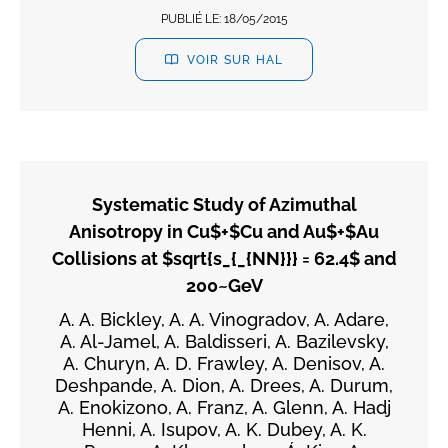
PUBLIÉ LE:
18/05/2015
VOIR SUR HAL
Systematic Study of Azimuthal
Anisotropy in Cu$+$Cu and Au$+$Au
Collisions at $sqrt{s_{_{NN}}} = 62.4$ and
200~GeV
A. A. Bickley, A. A. Vinogradov, A. Adare,
A. Al-Jamel, A. Baldisseri, A. Bazilevsky,
A. Churyn, A. D. Frawley, A. Denisov, A.
Deshpande, A. Dion, A. Drees, A. Durum,
A. Enokizono, A. Franz, A. Glenn, A. Hadj
Henni, A. Isupov, A. K. Dubey, A. K.