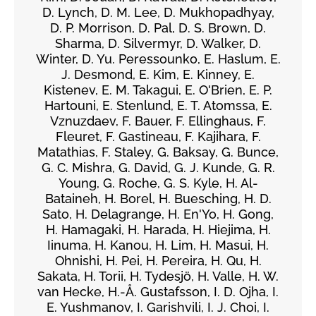
D. Lynch, D. M. Lee, D. Mukhopadhyay,
D. P. Morrison, D. Pal, D. S. Brown, D.
Sharma, D. Silvermyr, D. Walker, D.
Winter, D. Yu. Peressounko, E. Haslum, E.
J. Desmond, E. Kim, E. Kinney, E.
Kistenev, E. M. Takagui, E. O'Brien, E. P.
Hartouni, E. Stenlund, E. T. Atomssa, E.
Vznuzdaev, F. Bauer, F. Ellinghaus, F.
Fleuret, F. Gastineau, F. Kajihara, F.
Matathias, F. Staley, G. Baksay, G. Bunce,
G. C. Mishra, G. David, G. J. Kunde, G. R.
Young, G. Roche, G. S. Kyle, H. Al-
Bataineh, H. Borel, H. Buesching, H. D.
Sato, H. Delagrange, H. En'Yo, H. Gong,
H. Hamagaki, H. Harada, H. Hiejima, H.
Iinuma, H. Kanou, H. Lim, H. Masui, H.
Ohnishi, H. Pei, H. Pereira, H. Qu, H.
Sakata, H. Torii, H. Tydesjö, H. Valle, H. W.
van Hecke, H.-Å. Gustafsson, I. D. Ojha, I.
E. Yushmanov, I. Garishvili, I. J. Choi, I.