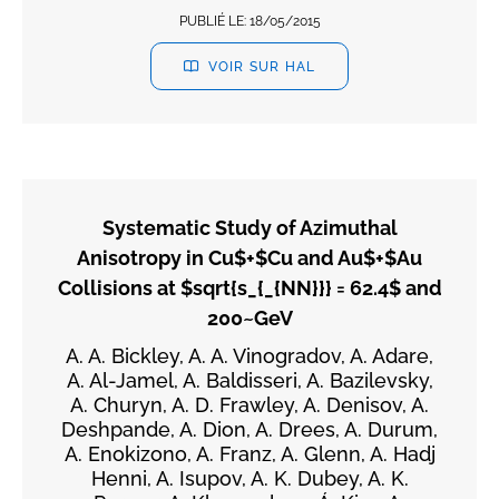
PUBLIÉ LE:
18/05/2015
VOIR SUR HAL
Systematic Study of Azimuthal
Anisotropy in Cu$+$Cu and Au$+$Au
Collisions at $sqrt{s_{_{NN}}} = 62.4$ and
200~GeV
A. A. Bickley, A. A. Vinogradov, A. Adare,
A. Al-Jamel, A. Baldisseri, A. Bazilevsky,
A. Churyn, A. D. Frawley, A. Denisov, A.
Deshpande, A. Dion, A. Drees, A. Durum,
A. Enokizono, A. Franz, A. Glenn, A. Hadj
Henni, A. Isupov, A. K. Dubey, A. K.