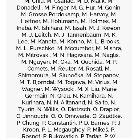
M. Chiu, M. Csanád, M. D. Malik, M.
Donadelli, M. Finger, M. G. Hur, M. Gonin,
M. Grosse Perdekamp, M. Harvey, M.
Heffner, M. Hohlmann, M. Holmes, M.
Inaba, M. Ishihara, M. Issah, M. J. Kweon,
M. J. Leitch, M. J. Tannenbaum, M. K.
Lee, M. Kaneta, M. Konno, M. L. Brooks,
M. L. Purschke, M. Mccumber, M. Mishra,
M. Mitrovski, M. N. Hagiwara, M. Naglis,
M. Nguyen, M. Oka, M. Ouchida, M. P.
Comets, M. Reuter, M. Rosati, M.
Shimomura, M. Slunečka, M. Stepanov,
M. T. Bjorndal, M. Togawa, M. Virius, M.
Wagner, M. Wysocki, M. X. Liu, Marie
Germain, N. Grau, N. Kamihara, N.
Kurihara, N. N. Ajitanand, N. Saito, N.
Tyurin, N. Willis, O. Dietzsch, O. Drapier,
O. Jinnouchi, O. O. Omiwade, O. Zaudtke,
P. Chung, P. Constantin, P. D. Barnes, P. J.
Kroon, P. L. Mcgaughey, P. Mikeš, P.
Rosnet, P. Rukoyatkin, P. Tarján, P. W.