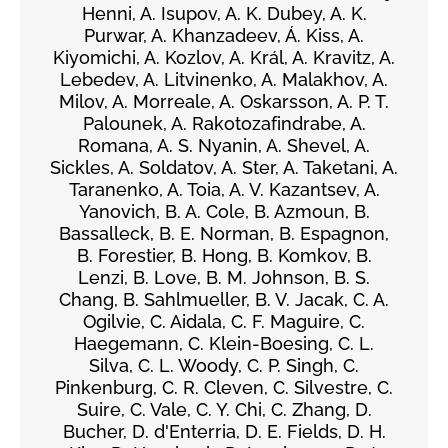
Henni, A. Isupov, A. K. Dubey, A. K.
Purwar, A. Khanzadeev, Á. Kiss, A.
Kiyomichi, A. Kozlov, A. Král, A. Kravitz, A.
Lebedev, A. Litvinenko, A. Malakhov, A.
Milov, A. Morreale, A. Oskarsson, A. P. T.
Palounek, A. Rakotozafindrabe, A.
Romana, A. S. Nyanin, A. Shevel, A.
Sickles, A. Soldatov, A. Ster, A. Taketani, A.
Taranenko, A. Toia, A. V. Kazantsev, A.
Yanovich, B. A. Cole, B. Azmoun, B.
Bassalleck, B. E. Norman, B. Espagnon,
B. Forestier, B. Hong, B. Komkov, B.
Lenzi, B. Love, B. M. Johnson, B. S.
Chang, B. Sahlmueller, B. V. Jacak, C. A.
Ogilvie, C. Aidala, C. F. Maguire, C.
Haegemann, C. Klein-Boesing, C. L.
Silva, C. L. Woody, C. P. Singh, C.
Pinkenburg, C. R. Cleven, C. Silvestre, C.
Suire, C. Vale, C. Y. Chi, C. Zhang, D.
Bucher, D. d'Enterria, D. E. Fields, D. H.