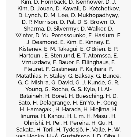
Kim, D. Hornback, D. Isenhower, D. J.
Kim, D. Jouan, D. Kawall, D. Kotchetkov,
D. Lynch, D. M. Lee, D. Mukhopadhyay,
D. P. Morrison, D. Pal, D. S. Brown, D.
Sharma, D. Silvermyr, D. Walker, D.
Winter, D. Yu. Peressounko, E. Haslum, E.
J. Desmond, E. Kim, E. Kinney, E.
Kistenev, E. M. Takagui, E. O'Brien, E. P.
Hartouni, E. Stenlund, E. T. Atomssa, E.
Vznuzdaev, F. Bauer, F. Ellinghaus, F.
Fleuret, F. Gastineau, F. Kajihara, F.
Matathias, F. Staley, G. Baksay, G. Bunce,
G. C. Mishra, G. David, G. J. Kunde, G. R.
Young, G. Roche, G. S. Kyle, H. Al-
Bataineh, H. Borel, H. Buesching, H. D.
Sato, H. Delagrange, H. En'Yo, H. Gong,
H. Hamagaki, H. Harada, H. Hiejima, H.
Iinuma, H. Kanou, H. Lim, H. Masui, H.
Ohnishi, H. Pei, H. Pereira, H. Qu, H.
Sakata, H. Torii, H. Tydesjö, H. Valle, H. W.
van Hecke, H.-Å. Gustafsson, I. D. Ojha, I.