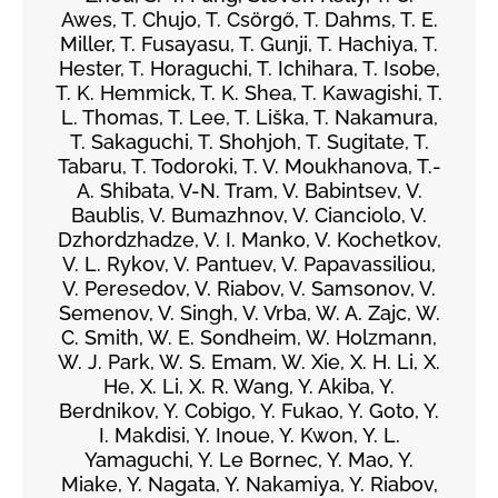
Awes, T. Chujo, T. Csörgő, T. Dahms, T. E.
Miller, T. Fusayasu, T. Gunji, T. Hachiya, T.
Hester, T. Horaguchi, T. Ichihara, T. Isobe,
T. K. Hemmick, T. K. Shea, T. Kawagishi, T.
L. Thomas, T. Lee, T. Liška, T. Nakamura,
T. Sakaguchi, T. Shohjoh, T. Sugitate, T.
Tabaru, T. Todoroki, T. V. Moukhanova, T.-
A. Shibata, V-N. Tram, V. Babintsev, V.
Baublis, V. Bumazhnov, V. Cianciolo, V.
Dzhordzhadze, V. I. Manko, V. Kochetkov,
V. L. Rykov, V. Pantuev, V. Papavassiliou,
V. Peresedov, V. Riabov, V. Samsonov, V.
Semenov, V. Singh, V. Vrba, W. A. Zajc, W.
C. Smith, W. E. Sondheim, W. Holzmann,
W. J. Park, W. S. Emam, W. Xie, X. H. Li, X.
He, X. Li, X. R. Wang, Y. Akiba, Y.
Berdnikov, Y. Cobigo, Y. Fukao, Y. Goto, Y.
I. Makdisi, Y. Inoue, Y. Kwon, Y. L.
Yamaguchi, Y. Le Bornec, Y. Mao, Y.
Miake, Y. Nagata, Y. Nakamiya, Y. Riabov,