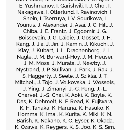
E. Yushmanov, I. Garishvili, I. J. Choi, I.
Nakagawa, I. Otterlund, I. Ravinovich, I.
Shein, I. Tserruya, I. V. Sourikova, I.
Younus, J. Alexander, J. Asai, J. C. Hill, J.
Chiba, J. E. Frantz, J. Egdemir, J. G.
Boissevain, J. G. Lajoie, J. Gosset, J. H.
Kang, J. Jia, J. Jin, J. Kamin, J. Kikuchi, J.
Klay, J. Kubart, J. L. Drachenberg, J. L.
Nagle, J. M. Burward-Hoy, J. M. Heuser,
J. M. Moss, J. Murata, J. Newby, J.
Nystrand, J. P. Sullivan, J. Park, J. Rak, J.
S. Haggerty, J. Seele, J. Sziklai, J. T.
Mitchell, J. Tojo, J. Velkovska, J. Wessels,
J. Ying, J. Zimányi, J.-C. Peng, J.-L.
Charvet, J.-S. Chai, K. Aoki, K. Boyle, K.
Das, K. Dehmelt, K. F. Read, K. Fujiwara,
K. H. Tanaka, K. Haruna, K. Hasuko, K.
Homma, K. Imai, K. Kurita, K. Miki, K. N.
Barish, K. Nakano, K. O. Eyser, K. Okada,
K. Ozawa, K. Reygers, K. S. Joo, K. S. Sim,