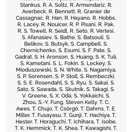
Stankus, R. A. Soltz, R. Armendariz, R.
Averbeck, R. Bennett, R. Granier de
Cassagnac, R. Han, R. Hayano, R. Hobbs,
R. Lacey, R. Nouicer, R. P. Pisani, R. Pak,
R. S. Towell, R. Seidl, R. Seto, R. Vértesi,
S. Afanasiev, S. Bathe, S. Batsouli, S.
Belikov, S. Butsyk, S. Campbell, S.
Chernichenko, S. Esumi, S. F. Pate, S.
Gadrat, S. H. Aronson, S. Huang, S. K. Tuli,
S. Kametani, S. L. Fokin, S. Leckey, S.
Mioduszewski, S. N. White, S. Nagamiya,
S. P. Sorensen, S. P. Stoll, S. Rembeczki,
S. S. E. Rosendahl, S. S. Ryu, S. Sakai, S.
Sato, S. Sawada, S. Skutnik, S. Takagi, S.
V. Greene, S. X. Oda, S. Yokkaichi, S.
Zhou, S.-Y. Fung, Steven Kelly, T. C.
Awes, T. Chujo, T. Csörgő, T. Dahms, T. E.
Miller, T. Fusayasu, T. Gunji, T. Hachiya, T.
Hester, T. Horaguchi, T. Ichihara, T. Isobe,
T. K. Hemmick, T. K. Shea, T. Kawagishi, T.