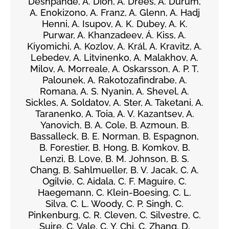
Deshpande, A. Dion, A. Drees, A. Durum,
A. Enokizono, A. Franz, A. Glenn, A. Hadj
Henni, A. Isupov, A. K. Dubey, A. K.
Purwar, A. Khanzadeev, Á. Kiss, A.
Kiyomichi, A. Kozlov, A. Král, A. Kravitz, A.
Lebedev, A. Litvinenko, A. Malakhov, A.
Milov, A. Morreale, A. Oskarsson, A. P. T.
Palounek, A. Rakotozafindrabe, A.
Romana, A. S. Nyanin, A. Shevel, A.
Sickles, A. Soldatov, A. Ster, A. Taketani, A.
Taranenko, A. Toia, A. V. Kazantsev, A.
Yanovich, B. A. Cole, B. Azmoun, B.
Bassalleck, B. E. Norman, B. Espagnon,
B. Forestier, B. Hong, B. Komkov, B.
Lenzi, B. Love, B. M. Johnson, B. S.
Chang, B. Sahlmueller, B. V. Jacak, C. A.
Ogilvie, C. Aidala, C. F. Maguire, C.
Haegemann, C. Klein-Boesing, C. L.
Silva, C. L. Woody, C. P. Singh, C.
Pinkenburg, C. R. Cleven, C. Silvestre, C.
Suire, C. Vale, C. Y. Chi, C. Zhang, D.