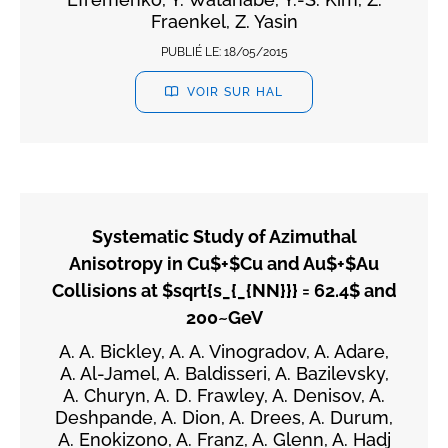
Fraenkel, Z. Yasin
PUBLIÉ LE:
18/05/2015
VOIR SUR HAL
Systematic Study of Azimuthal
Anisotropy in Cu$+$Cu and Au$+$Au
Collisions at $sqrt{s_{_{NN}}} = 62.4$ and
200~GeV
A. A. Bickley, A. A. Vinogradov, A. Adare,
A. Al-Jamel, A. Baldisseri, A. Bazilevsky,
A. Churyn, A. D. Frawley, A. Denisov, A.
Deshpande, A. Dion, A. Drees, A. Durum,
A. Enokizono, A. Franz, A. Glenn, A. Hadj