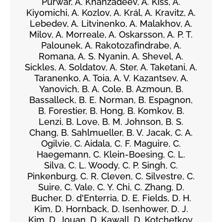
Purwar, A. Khanzadeev, Á. Kiss, A.
Kiyomichi, A. Kozlov, A. Král, A. Kravitz, A.
Lebedev, A. Litvinenko, A. Malakhov, A.
Milov, A. Morreale, A. Oskarsson, A. P. T.
Palounek, A. Rakotozafindrabe, A.
Romana, A. S. Nyanin, A. Shevel, A.
Sickles, A. Soldatov, A. Ster, A. Taketani, A.
Taranenko, A. Toia, A. V. Kazantsev, A.
Yanovich, B. A. Cole, B. Azmoun, B.
Bassalleck, B. E. Norman, B. Espagnon,
B. Forestier, B. Hong, B. Komkov, B.
Lenzi, B. Love, B. M. Johnson, B. S.
Chang, B. Sahlmueller, B. V. Jacak, C. A.
Ogilvie, C. Aidala, C. F. Maguire, C.
Haegemann, C. Klein-Boesing, C. L.
Silva, C. L. Woody, C. P. Singh, C.
Pinkenburg, C. R. Cleven, C. Silvestre, C.
Suire, C. Vale, C. Y. Chi, C. Zhang, D.
Bucher, D. d'Enterria, D. E. Fields, D. H.
Kim, D. Hornback, D. Isenhower, D. J.
Kim, D. Jouan, D. Kawall, D. Kotchetkov,