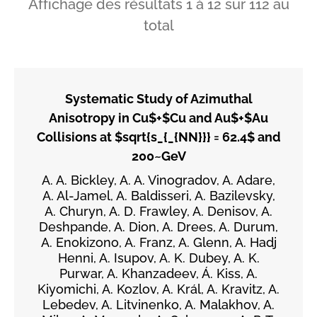
Affichage des résultats
1
à
12
sur
112
au
total
Systematic Study of Azimuthal
Anisotropy in Cu$+$Cu and Au$+$Au
Collisions at $sqrt{s_{_{NN}}} = 62.4$ and
200~GeV
A. A. Bickley, A. A. Vinogradov, A. Adare,
A. Al-Jamel, A. Baldisseri, A. Bazilevsky,
A. Churyn, A. D. Frawley, A. Denisov, A.
Deshpande, A. Dion, A. Drees, A. Durum,
A. Enokizono, A. Franz, A. Glenn, A. Hadj
Henni, A. Isupov, A. K. Dubey, A. K.
Purwar, A. Khanzadeev, Á. Kiss, A.
Kiyomichi, A. Kozlov, A. Král, A. Kravitz, A.
Lebedev, A. Litvinenko, A. Malakhov, A.