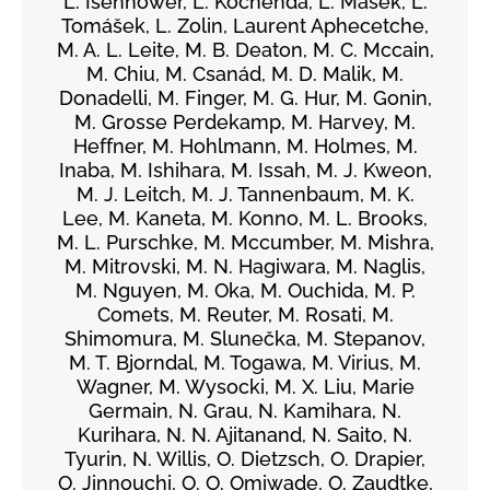
L. Isenhower, L. Kochenda, L. Mašek, L.
Tomášek, L. Zolin, Laurent Aphecetche,
M. A. L. Leite, M. B. Deaton, M. C. Mccain,
M. Chiu, M. Csanád, M. D. Malik, M.
Donadelli, M. Finger, M. G. Hur, M. Gonin,
M. Grosse Perdekamp, M. Harvey, M.
Heffner, M. Hohlmann, M. Holmes, M.
Inaba, M. Ishihara, M. Issah, M. J. Kweon,
M. J. Leitch, M. J. Tannenbaum, M. K.
Lee, M. Kaneta, M. Konno, M. L. Brooks,
M. L. Purschke, M. Mccumber, M. Mishra,
M. Mitrovski, M. N. Hagiwara, M. Naglis,
M. Nguyen, M. Oka, M. Ouchida, M. P.
Comets, M. Reuter, M. Rosati, M.
Shimomura, M. Slunečka, M. Stepanov,
M. T. Bjorndal, M. Togawa, M. Virius, M.
Wagner, M. Wysocki, M. X. Liu, Marie
Germain, N. Grau, N. Kamihara, N.
Kurihara, N. N. Ajitanand, N. Saito, N.
Tyurin, N. Willis, O. Dietzsch, O. Drapier,
O. Jinnouchi, O. O. Omiwade, O. Zaudtke,