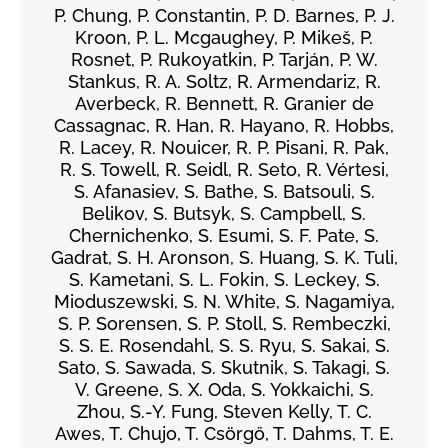
P. Chung, P. Constantin, P. D. Barnes, P. J.
Kroon, P. L. Mcgaughey, P. Mikeš, P.
Rosnet, P. Rukoyatkin, P. Tarján, P. W.
Stankus, R. A. Soltz, R. Armendariz, R.
Averbeck, R. Bennett, R. Granier de
Cassagnac, R. Han, R. Hayano, R. Hobbs,
R. Lacey, R. Nouicer, R. P. Pisani, R. Pak,
R. S. Towell, R. Seidl, R. Seto, R. Vértesi,
S. Afanasiev, S. Bathe, S. Batsouli, S.
Belikov, S. Butsyk, S. Campbell, S.
Chernichenko, S. Esumi, S. F. Pate, S.
Gadrat, S. H. Aronson, S. Huang, S. K. Tuli,
S. Kametani, S. L. Fokin, S. Leckey, S.
Mioduszewski, S. N. White, S. Nagamiya,
S. P. Sorensen, S. P. Stoll, S. Rembeczki,
S. S. E. Rosendahl, S. S. Ryu, S. Sakai, S.
Sato, S. Sawada, S. Skutnik, S. Takagi, S.
V. Greene, S. X. Oda, S. Yokkaichi, S.
Zhou, S.-Y. Fung, Steven Kelly, T. C.
Awes, T. Chujo, T. Csörgő, T. Dahms, T. E.