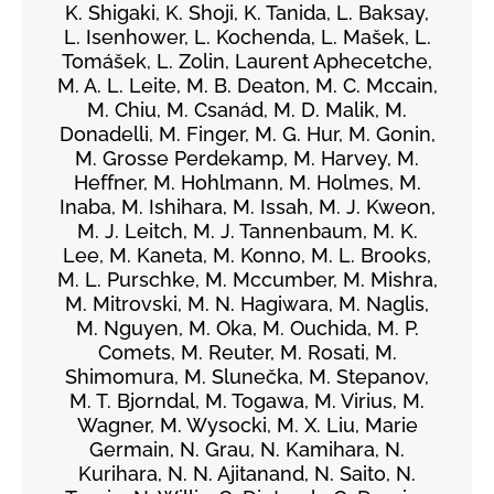
K. Shigaki, K. Shoji, K. Tanida, L. Baksay,
L. Isenhower, L. Kochenda, L. Mašek, L.
Tomášek, L. Zolin, Laurent Aphecetche,
M. A. L. Leite, M. B. Deaton, M. C. Mccain,
M. Chiu, M. Csanád, M. D. Malik, M.
Donadelli, M. Finger, M. G. Hur, M. Gonin,
M. Grosse Perdekamp, M. Harvey, M.
Heffner, M. Hohlmann, M. Holmes, M.
Inaba, M. Ishihara, M. Issah, M. J. Kweon,
M. J. Leitch, M. J. Tannenbaum, M. K.
Lee, M. Kaneta, M. Konno, M. L. Brooks,
M. L. Purschke, M. Mccumber, M. Mishra,
M. Mitrovski, M. N. Hagiwara, M. Naglis,
M. Nguyen, M. Oka, M. Ouchida, M. P.
Comets, M. Reuter, M. Rosati, M.
Shimomura, M. Slunečka, M. Stepanov,
M. T. Bjorndal, M. Togawa, M. Virius, M.
Wagner, M. Wysocki, M. X. Liu, Marie
Germain, N. Grau, N. Kamihara, N.
Kurihara, N. N. Ajitanand, N. Saito, N.