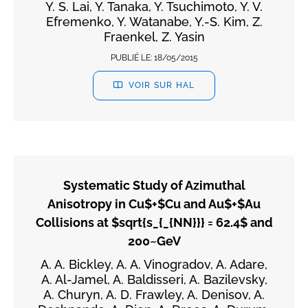
Y. S. Lai, Y. Tanaka, Y. Tsuchimoto, Y. V.
Efremenko, Y. Watanabe, Y.-S. Kim, Z.
Fraenkel, Z. Yasin
PUBLIÉ LE:
18/05/2015
VOIR SUR HAL
Systematic Study of Azimuthal
Anisotropy in Cu$+$Cu and Au$+$Au
Collisions at $sqrt{s_{_{NN}}} = 62.4$ and
200~GeV
A. A. Bickley, A. A. Vinogradov, A. Adare,
A. Al-Jamel, A. Baldisseri, A. Bazilevsky,
A. Churyn, A. D. Frawley, A. Denisov, A.