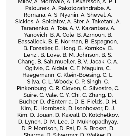
Milov, A. Morreale, A. Oskarsson, A. P. T.
Palounek, A. Rakotozafindrabe, A.
Romana, A. S. Nyanin, A. Shevel, A.
Sickles, A. Soldatov, A. Ster, A. Taketani, A.
Taranenko, A. Toia, A. V. Kazantsev, A.
Yanovich, B. A. Cole, B. Azmoun, B.
Bassalleck, B. E. Norman, B. Espagnon,
B. Forestier, B. Hong, B. Komkov, B.
Lenzi, B. Love, B. M. Johnson, B. S.
Chang, B. Sahlmueller, B. V. Jacak, C. A.
Ogilvie, C. Aidala, C. F. Maguire, C.
Haegemann, C. Klein-Boesing, C. L.
Silva, C. L. Woody, C. P. Singh, C.
Pinkenburg, C. R. Cleven, C. Silvestre, C.
Suire, C. Vale, C. Y. Chi, C. Zhang, D.
Bucher, D. d'Enterria, D. E. Fields, D. H.
Kim, D. Hornback, D. Isenhower, D. J.
Kim, D. Jouan, D. Kawall, D. Kotchetkov,
D. Lynch, D. M. Lee, D. Mukhopadhyay,
D. P. Morrison, D. Pal, D. S. Brown, D.
Sharma, D. Silvermyr, D. Walker, D.