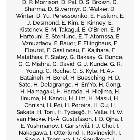
D. P. Morrison, D. Pal, D. S. Brown, D.
Sharma, D. Silvermyr, D. Walker, D.
Winter, D. Yu. Peressounko, E. Haslum, E.
J. Desmond, E. Kim, E. Kinney, E.
Kistenev, E. M. Takagui, E. O'Brien, E. P.
Hartouni, E. Stenlund, E. T. Atomssa, E.
Vznuzdaev, F. Bauer, F. Ellinghaus, F.
Fleuret, F. Gastineau, F. Kajihara, F.
Matathias, F. Staley, G. Baksay, G. Bunce,
G. C. Mishra, G. David, G. J. Kunde, G. R.
Young, G. Roche, G. S. Kyle, H. Al-
Bataineh, H. Borel, H. Buesching, H. D.
Sato, H. Delagrange, H. En'Yo, H. Gong,
H. Hamagaki, H. Harada, H. Hiejima, H.
Iinuma, H. Kanou, H. Lim, H. Masui, H.
Ohnishi, H. Pei, H. Pereira, H. Qu, H.
Sakata, H. Torii, H. Tydesjö, H. Valle, H. W.
van Hecke, H.-Å. Gustafsson, I. D. Ojha, I.
E. Yushmanov, I. Garishvili, I. J. Choi, I.
Nakagawa, I. Otterlund, I. Ravinovich, I.
Shein, I. Tserruya, I. V. Sourikova, I.