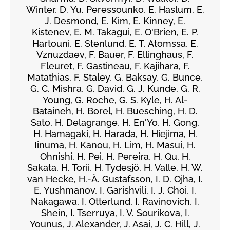
Winter, D. Yu. Peressounko, E. Haslum, E.
J. Desmond, E. Kim, E. Kinney, E.
Kistenev, E. M. Takagui, E. O'Brien, E. P.
Hartouni, E. Stenlund, E. T. Atomssa, E.
Vznuzdaev, F. Bauer, F. Ellinghaus, F.
Fleuret, F. Gastineau, F. Kajihara, F.
Matathias, F. Staley, G. Baksay, G. Bunce,
G. C. Mishra, G. David, G. J. Kunde, G. R.
Young, G. Roche, G. S. Kyle, H. Al-
Bataineh, H. Borel, H. Buesching, H. D.
Sato, H. Delagrange, H. En'Yo, H. Gong,
H. Hamagaki, H. Harada, H. Hiejima, H.
Iinuma, H. Kanou, H. Lim, H. Masui, H.
Ohnishi, H. Pei, H. Pereira, H. Qu, H.
Sakata, H. Torii, H. Tydesjö, H. Valle, H. W.
van Hecke, H.-Å. Gustafsson, I. D. Ojha, I.
E. Yushmanov, I. Garishvili, I. J. Choi, I.
Nakagawa, I. Otterlund, I. Ravinovich, I.
Shein, I. Tserruya, I. V. Sourikova, I.
Younus, J. Alexander, J. Asai, J. C. Hill, J.