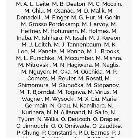
M. A. L. Leite, M. B. Deaton, M. C. Mccain,
M. Chiu, M. Csanád, M. D. Malik, M.
Donadelli, M. Finger, M. G. Hur, M. Gonin,
M. Grosse Perdekamp, M. Harvey, M.
Heffner, M. Hohlmann, M. Holmes, M.
Inaba, M. Ishihara, M. Issah, M. J. Kweon,
M. J. Leitch, M. J. Tannenbaum, M. K.
Lee, M. Kaneta, M. Konno, M. L. Brooks,
M. L. Purschke, M. Mccumber, M. Mishra,
M. Mitrovski, M. N. Hagiwara, M. Naglis,
M. Nguyen, M. Oka, M. Ouchida, M. P.
Comets, M. Reuter, M. Rosati, M.
Shimomura, M. Slunečka, M. Stepanov,
M. T. Bjorndal, M. Togawa, M. Virius, M.
Wagner, M. Wysocki, M. X. Liu, Marie
Germain, N. Grau, N. Kamihara, N.
Kurihara, N. N. Ajitanand, N. Saito, N.
Tyurin, N. Willis, O. Dietzsch, O. Drapier,
O. Jinnouchi, O. O. Omiwade, O. Zaudtke,
P. Chung, P. Constantin, P. D. Barnes, P. J.