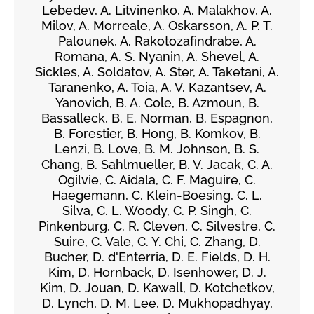
Lebedev, A. Litvinenko, A. Malakhov, A.
Milov, A. Morreale, A. Oskarsson, A. P. T.
Palounek, A. Rakotozafindrabe, A.
Romana, A. S. Nyanin, A. Shevel, A.
Sickles, A. Soldatov, A. Ster, A. Taketani, A.
Taranenko, A. Toia, A. V. Kazantsev, A.
Yanovich, B. A. Cole, B. Azmoun, B.
Bassalleck, B. E. Norman, B. Espagnon,
B. Forestier, B. Hong, B. Komkov, B.
Lenzi, B. Love, B. M. Johnson, B. S.
Chang, B. Sahlmueller, B. V. Jacak, C. A.
Ogilvie, C. Aidala, C. F. Maguire, C.
Haegemann, C. Klein-Boesing, C. L.
Silva, C. L. Woody, C. P. Singh, C.
Pinkenburg, C. R. Cleven, C. Silvestre, C.
Suire, C. Vale, C. Y. Chi, C. Zhang, D.
Bucher, D. d'Enterria, D. E. Fields, D. H.
Kim, D. Hornback, D. Isenhower, D. J.
Kim, D. Jouan, D. Kawall, D. Kotchetkov,
D. Lynch, D. M. Lee, D. Mukhopadhyay,