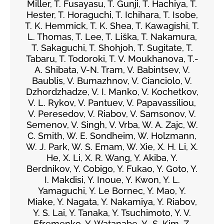
Miller, T. Fusayasu, T. Gunji, T. Hachiya, T.
Hester, T. Horaguchi, T. Ichihara, T. Isobe,
T. K. Hemmick, T. K. Shea, T. Kawagishi, T.
L. Thomas, T. Lee, T. Liška, T. Nakamura,
T. Sakaguchi, T. Shohjoh, T. Sugitate, T.
Tabaru, T. Todoroki, T. V. Moukhanova, T.-
A. Shibata, V-N. Tram, V. Babintsev, V.
Baublis, V. Bumazhnov, V. Cianciolo, V.
Dzhordzhadze, V. I. Manko, V. Kochetkov,
V. L. Rykov, V. Pantuev, V. Papavassiliou,
V. Peresedov, V. Riabov, V. Samsonov, V.
Semenov, V. Singh, V. Vrba, W. A. Zajc, W.
C. Smith, W. E. Sondheim, W. Holzmann,
W. J. Park, W. S. Emam, W. Xie, X. H. Li, X.
He, X. Li, X. R. Wang, Y. Akiba, Y.
Berdnikov, Y. Cobigo, Y. Fukao, Y. Goto, Y.
I. Makdisi, Y. Inoue, Y. Kwon, Y. L.
Yamaguchi, Y. Le Bornec, Y. Mao, Y.
Miake, Y. Nagata, Y. Nakamiya, Y. Riabov,
Y. S. Lai, Y. Tanaka, Y. Tsuchimoto, Y. V.
Efremenko, Y. Watanabe, Y.-S. Kim, Z.