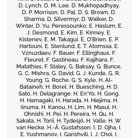
D. Lynch, D. M. Lee, D. Mukhopadhyay,
D. P. Morrison, D. Pal, D. S. Brown, D.
Sharma, D. Silvermyr, D. Walker, D.
Winter, D. Yu. Peressounko, E. Haslum, E.
J. Desmond, E. Kim, E. Kinney, E.
Kistenev, E. M. Takagui, E. O'Brien, E. P.
Hartouni, E. Stenlund, E. T. Atomssa, E.
Vznuzdaev, F. Bauer, F. Ellinghaus, F.
Fleuret, F. Gastineau, F. Kajihara, F.
Matathias, F. Staley, G. Baksay, G. Bunce,
G. C. Mishra, G. David, G. J. Kunde, G. R.
Young, G. Roche, G. S. Kyle, H. Al-
Bataineh, H. Borel, H. Buesching, H. D.
Sato, H. Delagrange, H. En'Yo, H. Gong,
H. Hamagaki, H. Harada, H. Hiejima, H.
Iinuma, H. Kanou, H. Lim, H. Masui, H.
Ohnishi, H. Pei, H. Pereira, H. Qu, H.
Sakata, H. Torii, H. Tydesjö, H. Valle, H. W.
van Hecke, H.-Å. Gustafsson, I. D. Ojha, I.
E. Yushmanov, I. Garishvili, I. J. Choi, I.