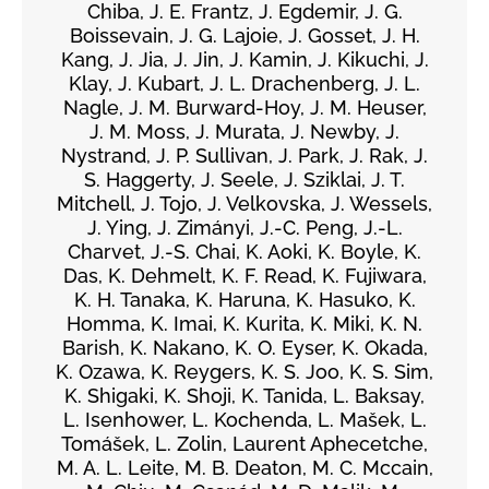
Chiba, J. E. Frantz, J. Egdemir, J. G.
Boissevain, J. G. Lajoie, J. Gosset, J. H.
Kang, J. Jia, J. Jin, J. Kamin, J. Kikuchi, J.
Klay, J. Kubart, J. L. Drachenberg, J. L.
Nagle, J. M. Burward-Hoy, J. M. Heuser,
J. M. Moss, J. Murata, J. Newby, J.
Nystrand, J. P. Sullivan, J. Park, J. Rak, J.
S. Haggerty, J. Seele, J. Sziklai, J. T.
Mitchell, J. Tojo, J. Velkovska, J. Wessels,
J. Ying, J. Zimányi, J.-C. Peng, J.-L.
Charvet, J.-S. Chai, K. Aoki, K. Boyle, K.
Das, K. Dehmelt, K. F. Read, K. Fujiwara,
K. H. Tanaka, K. Haruna, K. Hasuko, K.
Homma, K. Imai, K. Kurita, K. Miki, K. N.
Barish, K. Nakano, K. O. Eyser, K. Okada,
K. Ozawa, K. Reygers, K. S. Joo, K. S. Sim,
K. Shigaki, K. Shoji, K. Tanida, L. Baksay,
L. Isenhower, L. Kochenda, L. Mašek, L.
Tomášek, L. Zolin, Laurent Aphecetche,
M. A. L. Leite, M. B. Deaton, M. C. Mccain,