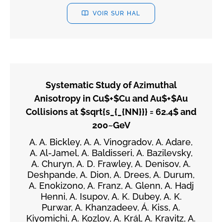
VOIR SUR HAL
Systematic Study of Azimuthal
Anisotropy in Cu$+$Cu and Au$+$Au
Collisions at $sqrt{s_{_{NN}}} = 62.4$ and
200~GeV
A. A. Bickley, A. A. Vinogradov, A. Adare,
A. Al-Jamel, A. Baldisseri, A. Bazilevsky,
A. Churyn, A. D. Frawley, A. Denisov, A.
Deshpande, A. Dion, A. Drees, A. Durum,
A. Enokizono, A. Franz, A. Glenn, A. Hadj
Henni, A. Isupov, A. K. Dubey, A. K.
Purwar, A. Khanzadeev, Á. Kiss, A.
Kiyomichi, A. Kozlov, A. Král, A. Kravitz, A.