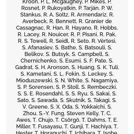
Kroon, P. L. Mcgaughey, P. Mikeš, P.
Rosnet, P. Rukoyatkin, P. Tarján, P. W.
Stankus, R. A. Soltz, R. Armendariz, R.
Averbeck, R. Bennett, R. Granier de
Cassagnac, R. Han, R. Hayano, R. Hobbs,
R. Lacey, R. Nouicer, R. P. Pisani, R. Pak,
R. S. Towell, R. Seidl, R. Seto, R. Vértesi,
S. Afanasiev, S. Bathe, S. Batsouli, S.
Belikov, S. Butsyk, S. Campbell, S.
Chernichenko, S. Esumi, S. F. Pate, S.
Gadrat, S. H. Aronson, S. Huang, S. K. Tuli,
S. Kametani, S. L. Fokin, S. Leckey, S.
Mioduszewski, S. N. White, S. Nagamiya,
S. P. Sorensen, S. P. Stoll, S. Rembeczki,
S. S. E. Rosendahl, S. S. Ryu, S. Sakai, S.
Sato, S. Sawada, S. Skutnik, S. Takagi, S.
V. Greene, S. X. Oda, S. Yokkaichi, S.
Zhou, S.-Y. Fung, Steven Kelly, T. C.
Awes, T. Chujo, T. Csörgő, T. Dahms, T. E.
Miller, T. Fusayasu, T. Gunji, T. Hachiya, T.
Hester, T. Horaguchi, T. Ichihara, T. Isobe,