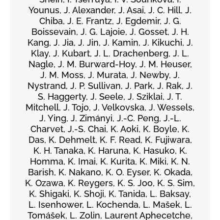
Younus, J. Alexander, J. Asai, J. C. Hill, J.
Chiba, J. E. Frantz, J. Egdemir, J. G.
Boissevain, J. G. Lajoie, J. Gosset, J. H.
Kang, J. Jia, J. Jin, J. Kamin, J. Kikuchi, J.
Klay, J. Kubart, J. L. Drachenberg, J. L.
Nagle, J. M. Burward-Hoy, J. M. Heuser,
J. M. Moss, J. Murata, J. Newby, J.
Nystrand, J. P. Sullivan, J. Park, J. Rak, J.
S. Haggerty, J. Seele, J. Sziklai, J. T.
Mitchell, J. Tojo, J. Velkovska, J. Wessels,
J. Ying, J. Zimányi, J.-C. Peng, J.-L.
Charvet, J.-S. Chai, K. Aoki, K. Boyle, K.
Das, K. Dehmelt, K. F. Read, K. Fujiwara,
K. H. Tanaka, K. Haruna, K. Hasuko, K.
Homma, K. Imai, K. Kurita, K. Miki, K. N.
Barish, K. Nakano, K. O. Eyser, K. Okada,
K. Ozawa, K. Reygers, K. S. Joo, K. S. Sim,
K. Shigaki, K. Shoji, K. Tanida, L. Baksay,
L. Isenhower, L. Kochenda, L. Mašek, L.
Tomášek, L. Zolin, Laurent Aphecetche,