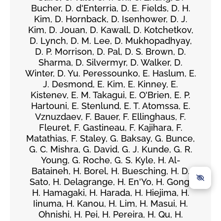
Bucher, D. d'Enterria, D. E. Fields, D. H.
Kim, D. Hornback, D. Isenhower, D. J.
Kim, D. Jouan, D. Kawall, D. Kotchetkov,
D. Lynch, D. M. Lee, D. Mukhopadhyay,
D. P. Morrison, D. Pal, D. S. Brown, D.
Sharma, D. Silvermyr, D. Walker, D.
Winter, D. Yu. Peressounko, E. Haslum, E.
J. Desmond, E. Kim, E. Kinney, E.
Kistenev, E. M. Takagui, E. O'Brien, E. P.
Hartouni, E. Stenlund, E. T. Atomssa, E.
Vznuzdaev, F. Bauer, F. Ellinghaus, F.
Fleuret, F. Gastineau, F. Kajihara, F.
Matathias, F. Staley, G. Baksay, G. Bunce,
G. C. Mishra, G. David, G. J. Kunde, G. R.
Young, G. Roche, G. S. Kyle, H. Al-
Bataineh, H. Borel, H. Buesching, H. D.
Sato, H. Delagrange, H. En'Yo, H. Gong,
H. Hamagaki, H. Harada, H. Hiejima, H.
Iinuma, H. Kanou, H. Lim, H. Masui, H.
Ohnishi, H. Pei, H. Pereira, H. Qu, H.