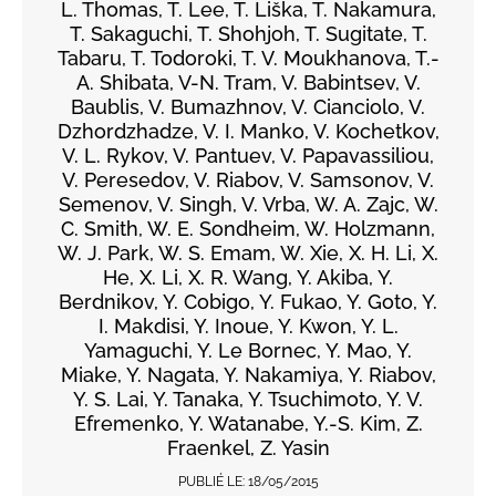
L. Thomas, T. Lee, T. Liška, T. Nakamura,
T. Sakaguchi, T. Shohjoh, T. Sugitate, T.
Tabaru, T. Todoroki, T. V. Moukhanova, T.-
A. Shibata, V-N. Tram, V. Babintsev, V.
Baublis, V. Bumazhnov, V. Cianciolo, V.
Dzhordzhadze, V. I. Manko, V. Kochetkov,
V. L. Rykov, V. Pantuev, V. Papavassiliou,
V. Peresedov, V. Riabov, V. Samsonov, V.
Semenov, V. Singh, V. Vrba, W. A. Zajc, W.
C. Smith, W. E. Sondheim, W. Holzmann,
W. J. Park, W. S. Emam, W. Xie, X. H. Li, X.
He, X. Li, X. R. Wang, Y. Akiba, Y.
Berdnikov, Y. Cobigo, Y. Fukao, Y. Goto, Y.
I. Makdisi, Y. Inoue, Y. Kwon, Y. L.
Yamaguchi, Y. Le Bornec, Y. Mao, Y.
Miake, Y. Nagata, Y. Nakamiya, Y. Riabov,
Y. S. Lai, Y. Tanaka, Y. Tsuchimoto, Y. V.
Efremenko, Y. Watanabe, Y.-S. Kim, Z.
Fraenkel, Z. Yasin
PUBLIÉ LE:
18/05/2015