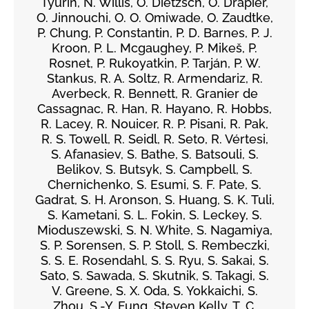
Tyurin, N. Willis, O. Dietzsch, O. Drapier,
O. Jinnouchi, O. O. Omiwade, O. Zaudtke,
P. Chung, P. Constantin, P. D. Barnes, P. J.
Kroon, P. L. Mcgaughey, P. Mikeš, P.
Rosnet, P. Rukoyatkin, P. Tarján, P. W.
Stankus, R. A. Soltz, R. Armendariz, R.
Averbeck, R. Bennett, R. Granier de
Cassagnac, R. Han, R. Hayano, R. Hobbs,
R. Lacey, R. Nouicer, R. P. Pisani, R. Pak,
R. S. Towell, R. Seidl, R. Seto, R. Vértesi,
S. Afanasiev, S. Bathe, S. Batsouli, S.
Belikov, S. Butsyk, S. Campbell, S.
Chernichenko, S. Esumi, S. F. Pate, S.
Gadrat, S. H. Aronson, S. Huang, S. K. Tuli,
S. Kametani, S. L. Fokin, S. Leckey, S.
Mioduszewski, S. N. White, S. Nagamiya,
S. P. Sorensen, S. P. Stoll, S. Rembeczki,
S. S. E. Rosendahl, S. S. Ryu, S. Sakai, S.
Sato, S. Sawada, S. Skutnik, S. Takagi, S.
V. Greene, S. X. Oda, S. Yokkaichi, S.
Zhou, S.-Y. Fung, Steven Kelly, T. C.