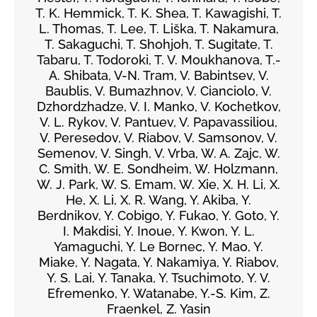
T. K. Hemmick, T. K. Shea, T. Kawagishi, T.
L. Thomas, T. Lee, T. Liška, T. Nakamura,
T. Sakaguchi, T. Shohjoh, T. Sugitate, T.
Tabaru, T. Todoroki, T. V. Moukhanova, T.-
A. Shibata, V-N. Tram, V. Babintsev, V.
Baublis, V. Bumazhnov, V. Cianciolo, V.
Dzhordzhadze, V. I. Manko, V. Kochetkov,
V. L. Rykov, V. Pantuev, V. Papavassiliou,
V. Peresedov, V. Riabov, V. Samsonov, V.
Semenov, V. Singh, V. Vrba, W. A. Zajc, W.
C. Smith, W. E. Sondheim, W. Holzmann,
W. J. Park, W. S. Emam, W. Xie, X. H. Li, X.
He, X. Li, X. R. Wang, Y. Akiba, Y.
Berdnikov, Y. Cobigo, Y. Fukao, Y. Goto, Y.
I. Makdisi, Y. Inoue, Y. Kwon, Y. L.
Yamaguchi, Y. Le Bornec, Y. Mao, Y.
Miake, Y. Nagata, Y. Nakamiya, Y. Riabov,
Y. S. Lai, Y. Tanaka, Y. Tsuchimoto, Y. V.
Efremenko, Y. Watanabe, Y.-S. Kim, Z.
Fraenkel, Z. Yasin