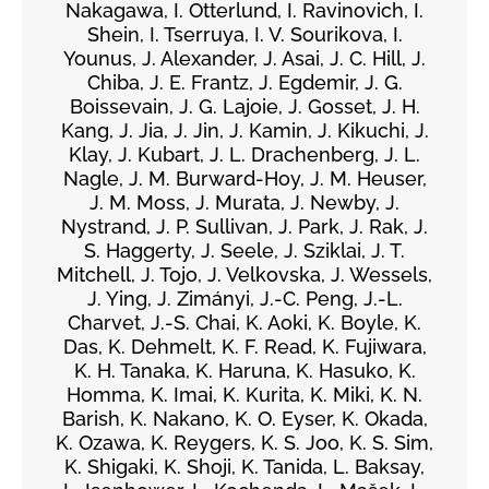
Nakagawa, I. Otterlund, I. Ravinovich, I.
Shein, I. Tserruya, I. V. Sourikova, I.
Younus, J. Alexander, J. Asai, J. C. Hill, J.
Chiba, J. E. Frantz, J. Egdemir, J. G.
Boissevain, J. G. Lajoie, J. Gosset, J. H.
Kang, J. Jia, J. Jin, J. Kamin, J. Kikuchi, J.
Klay, J. Kubart, J. L. Drachenberg, J. L.
Nagle, J. M. Burward-Hoy, J. M. Heuser,
J. M. Moss, J. Murata, J. Newby, J.
Nystrand, J. P. Sullivan, J. Park, J. Rak, J.
S. Haggerty, J. Seele, J. Sziklai, J. T.
Mitchell, J. Tojo, J. Velkovska, J. Wessels,
J. Ying, J. Zimányi, J.-C. Peng, J.-L.
Charvet, J.-S. Chai, K. Aoki, K. Boyle, K.
Das, K. Dehmelt, K. F. Read, K. Fujiwara,
K. H. Tanaka, K. Haruna, K. Hasuko, K.
Homma, K. Imai, K. Kurita, K. Miki, K. N.
Barish, K. Nakano, K. O. Eyser, K. Okada,
K. Ozawa, K. Reygers, K. S. Joo, K. S. Sim,
K. Shigaki, K. Shoji, K. Tanida, L. Baksay,