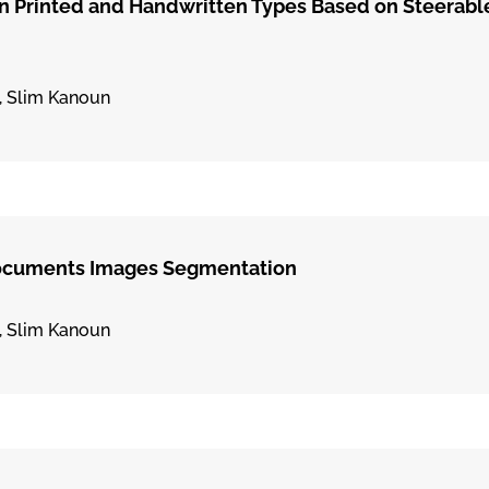
n in Printed and Handwritten Types Based on Steerab
, Slim Kanoun
ocuments Images Segmentation
, Slim Kanoun