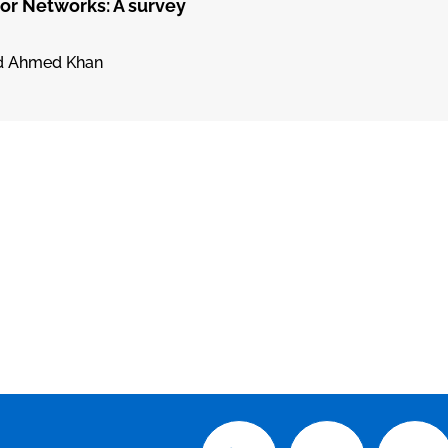
r Networks: A survey
id Ahmed Khan