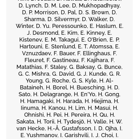
D. Lynch, D. M. Lee, D. Mukhopadhyay,
D. P. Morrison, D. Pal, D. S. Brown, D.
Sharma, D. Silvermyr, D. Walker, D.
Winter, D. Yu. Peressounko, E. Haslum, E.
J. Desmond, E. Kim, E. Kinney, E.
Kistenev, E. M. Takagui, E. O'Brien, E. P.
Hartouni, E. Stenlund, E. T. Atomssa, E.
Vznuzdaev, F. Bauer, F. Ellinghaus, F.
Fleuret, F. Gastineau, F. Kajihara, F.
Matathias, F. Staley, G. Baksay, G. Bunce,
G. C. Mishra, G. David, G. J. Kunde, G. R.
Young, G. Roche, G. S. Kyle, H. Al-
Bataineh, H. Borel, H. Buesching, H. D.
Sato, H. Delagrange, H. En'Yo, H. Gong,
H. Hamagaki, H. Harada, H. Hiejima, H.
Iinuma, H. Kanou, H. Lim, H. Masui, H.
Ohnishi, H. Pei, H. Pereira, H. Qu, H.
Sakata, H. Torii, H. Tydesjö, H. Valle, H. W.
van Hecke, H.-Å. Gustafsson, I. D. Ojha, I.
E. Yushmanov, I. Garishvili, I. J. Choi, I.