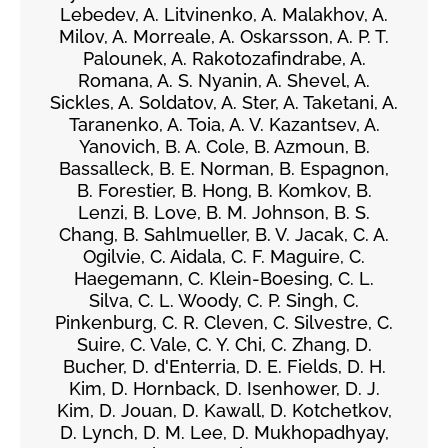
Lebedev, A. Litvinenko, A. Malakhov, A.
Milov, A. Morreale, A. Oskarsson, A. P. T.
Palounek, A. Rakotozafindrabe, A.
Romana, A. S. Nyanin, A. Shevel, A.
Sickles, A. Soldatov, A. Ster, A. Taketani, A.
Taranenko, A. Toia, A. V. Kazantsev, A.
Yanovich, B. A. Cole, B. Azmoun, B.
Bassalleck, B. E. Norman, B. Espagnon,
B. Forestier, B. Hong, B. Komkov, B.
Lenzi, B. Love, B. M. Johnson, B. S.
Chang, B. Sahlmueller, B. V. Jacak, C. A.
Ogilvie, C. Aidala, C. F. Maguire, C.
Haegemann, C. Klein-Boesing, C. L.
Silva, C. L. Woody, C. P. Singh, C.
Pinkenburg, C. R. Cleven, C. Silvestre, C.
Suire, C. Vale, C. Y. Chi, C. Zhang, D.
Bucher, D. d'Enterria, D. E. Fields, D. H.
Kim, D. Hornback, D. Isenhower, D. J.
Kim, D. Jouan, D. Kawall, D. Kotchetkov,
D. Lynch, D. M. Lee, D. Mukhopadhyay,