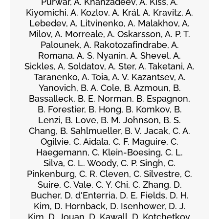
Purwar, A. Khanzadeev, Á. Kiss, A.
Kiyomichi, A. Kozlov, A. Král, A. Kravitz, A.
Lebedev, A. Litvinenko, A. Malakhov, A.
Milov, A. Morreale, A. Oskarsson, A. P. T.
Palounek, A. Rakotozafindrabe, A.
Romana, A. S. Nyanin, A. Shevel, A.
Sickles, A. Soldatov, A. Ster, A. Taketani, A.
Taranenko, A. Toia, A. V. Kazantsev, A.
Yanovich, B. A. Cole, B. Azmoun, B.
Bassalleck, B. E. Norman, B. Espagnon,
B. Forestier, B. Hong, B. Komkov, B.
Lenzi, B. Love, B. M. Johnson, B. S.
Chang, B. Sahlmueller, B. V. Jacak, C. A.
Ogilvie, C. Aidala, C. F. Maguire, C.
Haegemann, C. Klein-Boesing, C. L.
Silva, C. L. Woody, C. P. Singh, C.
Pinkenburg, C. R. Cleven, C. Silvestre, C.
Suire, C. Vale, C. Y. Chi, C. Zhang, D.
Bucher, D. d'Enterria, D. E. Fields, D. H.
Kim, D. Hornback, D. Isenhower, D. J.
Kim, D. Jouan, D. Kawall, D. Kotchetkov,