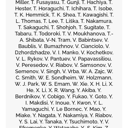
Miller, T. Fusayasu, T. Gunji, T. Hachiya, T.
Hester, T. Horaguchi, T. Ichihara, T. Isobe,
T. K. Hemmick, T. K. Shea, T. Kawagishi, T.
L. Thomas, T. Lee, T. Liška, T. Nakamura,
T. Sakaguchi, T. Shohjoh, T. Sugitate, T.
Tabaru, T. Todoroki, T. V. Moukhanova, T.-
A. Shibata, V-N. Tram, V. Babintsev, V.
Baublis, V. Bumazhnov, V. Cianciolo, V.
Dzhordzhadze, V. I. Manko, V. Kochetkov,
V. L. Rykov, V. Pantuev, V. Papavassiliou,
V. Peresedov, V. Riabov, V. Samsonov, V.
Semenov, V. Singh, V. Vrba, W. A. Zajc, W.
C. Smith, W. E. Sondheim, W. Holzmann,
W. J. Park, W. S. Emam, W. Xie, X. H. Li, X.
He, X. Li, X. R. Wang, Y. Akiba, Y.
Berdnikov, Y. Cobigo, Y. Fukao, Y. Goto, Y.
I. Makdisi, Y. Inoue, Y. Kwon, Y. L.
Yamaguchi, Y. Le Bornec, Y. Mao, Y.
Miake, Y. Nagata, Y. Nakamiya, Y. Riabov,
Y. S. Lai, Y. Tanaka, Y. Tsuchimoto, Y. V.
Efremenko, Y. Watanabe, Y.-S. Kim, Z.