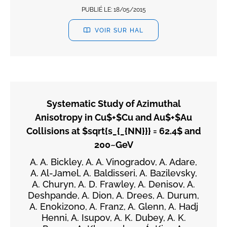
PUBLIÉ LE:
18/05/2015
VOIR SUR HAL
Systematic Study of Azimuthal
Anisotropy in Cu$+$Cu and Au$+$Au
Collisions at $sqrt{s_{_{NN}}} = 62.4$ and
200~GeV
A. A. Bickley, A. A. Vinogradov, A. Adare,
A. Al-Jamel, A. Baldisseri, A. Bazilevsky,
A. Churyn, A. D. Frawley, A. Denisov, A.
Deshpande, A. Dion, A. Drees, A. Durum,
A. Enokizono, A. Franz, A. Glenn, A. Hadj
Henni, A. Isupov, A. K. Dubey, A. K.