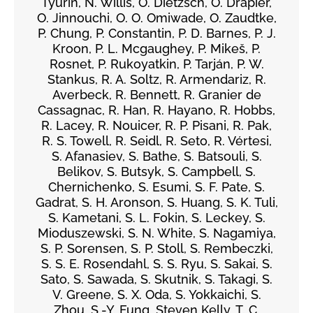
Tyurin, N. Willis, O. Dietzsch, O. Drapier,
O. Jinnouchi, O. O. Omiwade, O. Zaudtke,
P. Chung, P. Constantin, P. D. Barnes, P. J.
Kroon, P. L. Mcgaughey, P. Mikeš, P.
Rosnet, P. Rukoyatkin, P. Tarján, P. W.
Stankus, R. A. Soltz, R. Armendariz, R.
Averbeck, R. Bennett, R. Granier de
Cassagnac, R. Han, R. Hayano, R. Hobbs,
R. Lacey, R. Nouicer, R. P. Pisani, R. Pak,
R. S. Towell, R. Seidl, R. Seto, R. Vértesi,
S. Afanasiev, S. Bathe, S. Batsouli, S.
Belikov, S. Butsyk, S. Campbell, S.
Chernichenko, S. Esumi, S. F. Pate, S.
Gadrat, S. H. Aronson, S. Huang, S. K. Tuli,
S. Kametani, S. L. Fokin, S. Leckey, S.
Mioduszewski, S. N. White, S. Nagamiya,
S. P. Sorensen, S. P. Stoll, S. Rembeczki,
S. S. E. Rosendahl, S. S. Ryu, S. Sakai, S.
Sato, S. Sawada, S. Skutnik, S. Takagi, S.
V. Greene, S. X. Oda, S. Yokkaichi, S.
Zhou, S.-Y. Fung, Steven Kelly, T. C.