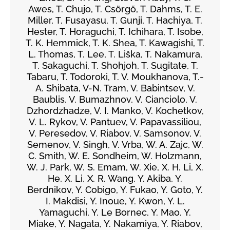
Awes, T. Chujo, T. Csörgő, T. Dahms, T. E.
Miller, T. Fusayasu, T. Gunji, T. Hachiya, T.
Hester, T. Horaguchi, T. Ichihara, T. Isobe,
T. K. Hemmick, T. K. Shea, T. Kawagishi, T.
L. Thomas, T. Lee, T. Liška, T. Nakamura,
T. Sakaguchi, T. Shohjoh, T. Sugitate, T.
Tabaru, T. Todoroki, T. V. Moukhanova, T.-
A. Shibata, V-N. Tram, V. Babintsev, V.
Baublis, V. Bumazhnov, V. Cianciolo, V.
Dzhordzhadze, V. I. Manko, V. Kochetkov,
V. L. Rykov, V. Pantuev, V. Papavassiliou,
V. Peresedov, V. Riabov, V. Samsonov, V.
Semenov, V. Singh, V. Vrba, W. A. Zajc, W.
C. Smith, W. E. Sondheim, W. Holzmann,
W. J. Park, W. S. Emam, W. Xie, X. H. Li, X.
He, X. Li, X. R. Wang, Y. Akiba, Y.
Berdnikov, Y. Cobigo, Y. Fukao, Y. Goto, Y.
I. Makdisi, Y. Inoue, Y. Kwon, Y. L.
Yamaguchi, Y. Le Bornec, Y. Mao, Y.
Miake, Y. Nagata, Y. Nakamiya, Y. Riabov,