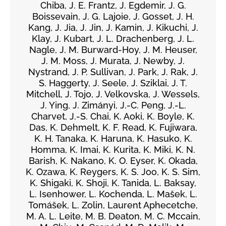
Chiba, J. E. Frantz, J. Egdemir, J. G.
Boissevain, J. G. Lajoie, J. Gosset, J. H.
Kang, J. Jia, J. Jin, J. Kamin, J. Kikuchi, J.
Klay, J. Kubart, J. L. Drachenberg, J. L.
Nagle, J. M. Burward-Hoy, J. M. Heuser,
J. M. Moss, J. Murata, J. Newby, J.
Nystrand, J. P. Sullivan, J. Park, J. Rak, J.
S. Haggerty, J. Seele, J. Sziklai, J. T.
Mitchell, J. Tojo, J. Velkovska, J. Wessels,
J. Ying, J. Zimányi, J.-C. Peng, J.-L.
Charvet, J.-S. Chai, K. Aoki, K. Boyle, K.
Das, K. Dehmelt, K. F. Read, K. Fujiwara,
K. H. Tanaka, K. Haruna, K. Hasuko, K.
Homma, K. Imai, K. Kurita, K. Miki, K. N.
Barish, K. Nakano, K. O. Eyser, K. Okada,
K. Ozawa, K. Reygers, K. S. Joo, K. S. Sim,
K. Shigaki, K. Shoji, K. Tanida, L. Baksay,
L. Isenhower, L. Kochenda, L. Mašek, L.
Tomášek, L. Zolin, Laurent Aphecetche,
M. A. L. Leite, M. B. Deaton, M. C. Mccain,