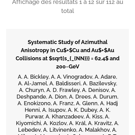
Affichage des résultats
1
à
12
sur
112
au
total
Systematic Study of Azimuthal
Anisotropy in Cu$+$Cu and Au$+$Au
Collisions at $sqrt{s_{_{NN}}} = 62.4$ and
200~GeV
A. A. Bickley, A. A. Vinogradov, A. Adare,
A. Al-Jamel, A. Baldisseri, A. Bazilevsky,
A. Churyn, A. D. Frawley, A. Denisov, A.
Deshpande, A. Dion, A. Drees, A. Durum,
A. Enokizono, A. Franz, A. Glenn, A. Hadj
Henni, A. Isupov, A. K. Dubey, A. K.
Purwar, A. Khanzadeev, Á. Kiss, A.
Kiyomichi, A. Kozlov, A. Král, A. Kravitz, A.
Lebedev, A. Litvinenko, A. Malakhov, A.