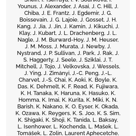
Younus, J. Alexander, J. Asai, J. C. Hill, J.
Chiba, J. E. Frantz, J. Egdemir, J. G.
Boissevain, J. G. Lajoie, J. Gosset, J. H.
Kang, J. Jia, J. Jin, J. Kamin, J. Kikuchi, J.
Klay, J. Kubart, J. L. Drachenberg, J. L.
Nagle, J. M. Burward-Hoy, J. M. Heuser,
J. M. Moss, J. Murata, J. Newby, J.
Nystrand, J. P. Sullivan, J. Park, J. Rak, J.
S. Haggerty, J. Seele, J. Sziklai, J. T.
Mitchell, J. Tojo, J. Velkovska, J. Wessels,
J. Ying, J. Zimányi, J.-C. Peng, J.-L.
Charvet, J.-S. Chai, K. Aoki, K. Boyle, K.
Das, K. Dehmelt, K. F. Read, K. Fujiwara,
K. H. Tanaka, K. Haruna, K. Hasuko, K.
Homma, K. Imai, K. Kurita, K. Miki, K. N.
Barish, K. Nakano, K. O. Eyser, K. Okada,
K. Ozawa, K. Reygers, K. S. Joo, K. S. Sim,
K. Shigaki, K. Shoji, K. Tanida, L. Baksay,
L. Isenhower, L. Kochenda, L. Mašek, L.
Tomášek, L. Zolin, Laurent Aphecetche,