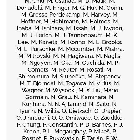
M. Chiu, M. Csanád, M. D. Malik, M.
Donadelli, M. Finger, M. G. Hur, M. Gonin,
M. Grosse Perdekamp, M. Harvey, M.
Heffner, M. Hohlmann, M. Holmes, M.
Inaba, M. Ishihara, M. Issah, M. J. Kweon,
M. J. Leitch, M. J. Tannenbaum, M. K.
Lee, M. Kaneta, M. Konno, M. L. Brooks,
M. L. Purschke, M. Mccumber, M. Mishra,
M. Mitrovski, M. N. Hagiwara, M. Naglis,
M. Nguyen, M. Oka, M. Ouchida, M. P.
Comets, M. Reuter, M. Rosati, M.
Shimomura, M. Slunečka, M. Stepanov,
M. T. Bjorndal, M. Togawa, M. Virius, M.
Wagner, M. Wysocki, M. X. Liu, Marie
Germain, N. Grau, N. Kamihara, N.
Kurihara, N. N. Ajitanand, N. Saito, N.
Tyurin, N. Willis, O. Dietzsch, O. Drapier,
O. Jinnouchi, O. O. Omiwade, O. Zaudtke,
P. Chung, P. Constantin, P. D. Barnes, P. J.
Kroon, P. L. Mcgaughey, P. Mikeš, P.
Rosnet, P. Rukoyatkin, P. Tarján, P. W.