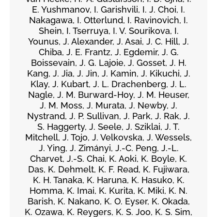
E. Yushmanov, I. Garishvili, I. J. Choi, I.
Nakagawa, I. Otterlund, I. Ravinovich, I.
Shein, I. Tserruya, I. V. Sourikova, I.
Younus, J. Alexander, J. Asai, J. C. Hill, J.
Chiba, J. E. Frantz, J. Egdemir, J. G.
Boissevain, J. G. Lajoie, J. Gosset, J. H.
Kang, J. Jia, J. Jin, J. Kamin, J. Kikuchi, J.
Klay, J. Kubart, J. L. Drachenberg, J. L.
Nagle, J. M. Burward-Hoy, J. M. Heuser,
J. M. Moss, J. Murata, J. Newby, J.
Nystrand, J. P. Sullivan, J. Park, J. Rak, J.
S. Haggerty, J. Seele, J. Sziklai, J. T.
Mitchell, J. Tojo, J. Velkovska, J. Wessels,
J. Ying, J. Zimányi, J.-C. Peng, J.-L.
Charvet, J.-S. Chai, K. Aoki, K. Boyle, K.
Das, K. Dehmelt, K. F. Read, K. Fujiwara,
K. H. Tanaka, K. Haruna, K. Hasuko, K.
Homma, K. Imai, K. Kurita, K. Miki, K. N.
Barish, K. Nakano, K. O. Eyser, K. Okada,
K. Ozawa, K. Reygers, K. S. Joo, K. S. Sim,