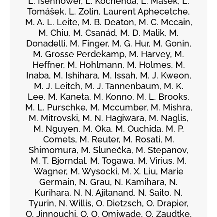
L. Isenhower, L. Kochenda, L. Mašek, L.
Tomášek, L. Zolin, Laurent Aphecetche,
M. A. L. Leite, M. B. Deaton, M. C. Mccain,
M. Chiu, M. Csanád, M. D. Malik, M.
Donadelli, M. Finger, M. G. Hur, M. Gonin,
M. Grosse Perdekamp, M. Harvey, M.
Heffner, M. Hohlmann, M. Holmes, M.
Inaba, M. Ishihara, M. Issah, M. J. Kweon,
M. J. Leitch, M. J. Tannenbaum, M. K.
Lee, M. Kaneta, M. Konno, M. L. Brooks,
M. L. Purschke, M. Mccumber, M. Mishra,
M. Mitrovski, M. N. Hagiwara, M. Naglis,
M. Nguyen, M. Oka, M. Ouchida, M. P.
Comets, M. Reuter, M. Rosati, M.
Shimomura, M. Slunečka, M. Stepanov,
M. T. Bjorndal, M. Togawa, M. Virius, M.
Wagner, M. Wysocki, M. X. Liu, Marie
Germain, N. Grau, N. Kamihara, N.
Kurihara, N. N. Ajitanand, N. Saito, N.
Tyurin, N. Willis, O. Dietzsch, O. Drapier,
O. Jinnouchi, O. O. Omiwade, O. Zaudtke,