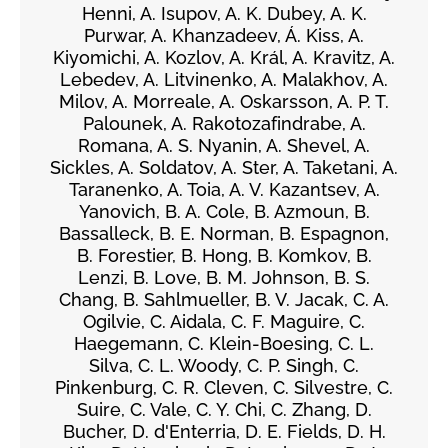
Henni, A. Isupov, A. K. Dubey, A. K.
Purwar, A. Khanzadeev, Á. Kiss, A.
Kiyomichi, A. Kozlov, A. Král, A. Kravitz, A.
Lebedev, A. Litvinenko, A. Malakhov, A.
Milov, A. Morreale, A. Oskarsson, A. P. T.
Palounek, A. Rakotozafindrabe, A.
Romana, A. S. Nyanin, A. Shevel, A.
Sickles, A. Soldatov, A. Ster, A. Taketani, A.
Taranenko, A. Toia, A. V. Kazantsev, A.
Yanovich, B. A. Cole, B. Azmoun, B.
Bassalleck, B. E. Norman, B. Espagnon,
B. Forestier, B. Hong, B. Komkov, B.
Lenzi, B. Love, B. M. Johnson, B. S.
Chang, B. Sahlmueller, B. V. Jacak, C. A.
Ogilvie, C. Aidala, C. F. Maguire, C.
Haegemann, C. Klein-Boesing, C. L.
Silva, C. L. Woody, C. P. Singh, C.
Pinkenburg, C. R. Cleven, C. Silvestre, C.
Suire, C. Vale, C. Y. Chi, C. Zhang, D.
Bucher, D. d'Enterria, D. E. Fields, D. H.