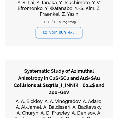
Y. S. Lai, Y. Tanaka, Y. Tsuchimoto, Y. V.
Efremenko, Y. Watanabe, Y.-S. Kim, Z.
Fraenkel, Z. Yasin
PUBLIÉ LE:
18/05/2015
VOIR SUR HAL
Systematic Study of Azimuthal
Anisotropy in Cu$+$Cu and Au$+$Au
Collisions at $sqrt{s_{_{NN}}} = 62.4$ and
200~GeV
A. A. Bickley, A. A. Vinogradov, A. Adare,
A. Al-Jamel, A. Baldisseri, A. Bazilevsky,
A. Churyn, A. D. Frawley, A. Denisov, A.