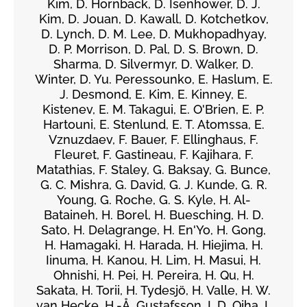
Kim, D. Hornback, D. Isenhower, D. J.
Kim, D. Jouan, D. Kawall, D. Kotchetkov,
D. Lynch, D. M. Lee, D. Mukhopadhyay,
D. P. Morrison, D. Pal, D. S. Brown, D.
Sharma, D. Silvermyr, D. Walker, D.
Winter, D. Yu. Peressounko, E. Haslum, E.
J. Desmond, E. Kim, E. Kinney, E.
Kistenev, E. M. Takagui, E. O'Brien, E. P.
Hartouni, E. Stenlund, E. T. Atomssa, E.
Vznuzdaev, F. Bauer, F. Ellinghaus, F.
Fleuret, F. Gastineau, F. Kajihara, F.
Matathias, F. Staley, G. Baksay, G. Bunce,
G. C. Mishra, G. David, G. J. Kunde, G. R.
Young, G. Roche, G. S. Kyle, H. Al-
Bataineh, H. Borel, H. Buesching, H. D.
Sato, H. Delagrange, H. En'Yo, H. Gong,
H. Hamagaki, H. Harada, H. Hiejima, H.
Iinuma, H. Kanou, H. Lim, H. Masui, H.
Ohnishi, H. Pei, H. Pereira, H. Qu, H.
Sakata, H. Torii, H. Tydesjö, H. Valle, H. W.
van Hecke, H.-Å. Gustafsson, I. D. Ojha, I.