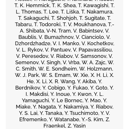
T. K. Hemmick, T. K. Shea, T. Kawagishi, T.
L. Thomas, T. Lee, T. Liška, T. Nakamura,
T. Sakaguchi, T. Shohjoh, T. Sugitate, T.
Tabaru, T. Todoroki, T. V. Moukhanova, T.-
A. Shibata, V-N. Tram, V. Babintsev, V.
Baublis, V. Bumazhnov, V. Cianciolo, V.
Dzhordzhadze, V. I. Manko, V. Kochetkov,
V. L. Rykov, V. Pantuev, V. Papavassiliou,
V. Peresedov, V. Riabov, V. Samsonov, V.
Semenov, V. Singh, V. Vrba, W. A. Zajc, W.
C. Smith, W. E. Sondheim, W. Holzmann,
W. J. Park, W. S. Emam, W. Xie, X. H. Li, X.
He, X. Li, X. R. Wang, Y. Akiba, Y.
Berdnikov, Y. Cobigo, Y. Fukao, Y. Goto, Y.
I. Makdisi, Y. Inoue, Y. Kwon, Y. L.
Yamaguchi, Y. Le Bornec, Y. Mao, Y.
Miake, Y. Nagata, Y. Nakamiya, Y. Riabov,
Y. S. Lai, Y. Tanaka, Y. Tsuchimoto, Y. V.
Efremenko, Y. Watanabe, Y.-S. Kim, Z.
Fraenkel, Z. Yasin