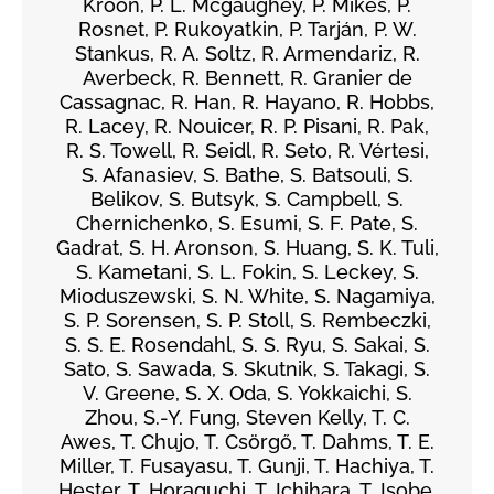
Kroon, P. L. Mcgaughey, P. Mikeš, P.
Rosnet, P. Rukoyatkin, P. Tarján, P. W.
Stankus, R. A. Soltz, R. Armendariz, R.
Averbeck, R. Bennett, R. Granier de
Cassagnac, R. Han, R. Hayano, R. Hobbs,
R. Lacey, R. Nouicer, R. P. Pisani, R. Pak,
R. S. Towell, R. Seidl, R. Seto, R. Vértesi,
S. Afanasiev, S. Bathe, S. Batsouli, S.
Belikov, S. Butsyk, S. Campbell, S.
Chernichenko, S. Esumi, S. F. Pate, S.
Gadrat, S. H. Aronson, S. Huang, S. K. Tuli,
S. Kametani, S. L. Fokin, S. Leckey, S.
Mioduszewski, S. N. White, S. Nagamiya,
S. P. Sorensen, S. P. Stoll, S. Rembeczki,
S. S. E. Rosendahl, S. S. Ryu, S. Sakai, S.
Sato, S. Sawada, S. Skutnik, S. Takagi, S.
V. Greene, S. X. Oda, S. Yokkaichi, S.
Zhou, S.-Y. Fung, Steven Kelly, T. C.
Awes, T. Chujo, T. Csörgő, T. Dahms, T. E.
Miller, T. Fusayasu, T. Gunji, T. Hachiya, T.
Hester, T. Horaguchi, T. Ichihara, T. Isobe,