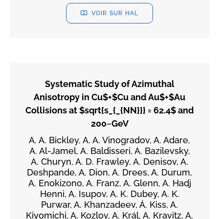
VOIR SUR HAL
Systematic Study of Azimuthal
Anisotropy in Cu$+$Cu and Au$+$Au
Collisions at $sqrt{s_{_{NN}}} = 62.4$ and
200~GeV
A. A. Bickley, A. A. Vinogradov, A. Adare,
A. Al-Jamel, A. Baldisseri, A. Bazilevsky,
A. Churyn, A. D. Frawley, A. Denisov, A.
Deshpande, A. Dion, A. Drees, A. Durum,
A. Enokizono, A. Franz, A. Glenn, A. Hadj
Henni, A. Isupov, A. K. Dubey, A. K.
Purwar, A. Khanzadeev, Á. Kiss, A.
Kiyomichi, A. Kozlov, A. Král, A. Kravitz, A.