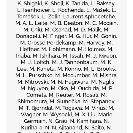
K. Shigaki, K. Shoji, K. Tanida, L. Baksay,
L. Isenhower, L. Kochenda, L. Mašek, L.
Tomášek, L. Zolin, Laurent Aphecetche,
M. A. L. Leite, M. B. Deaton, M. C. Mccain,
M. Chiu, M. Csanád, M. D. Malik, M.
Donadelli, M. Finger, M. G. Hur, M. Gonin,
M. Grosse Perdekamp, M. Harvey, M.
Heffner, M. Hohlmann, M. Holmes, M.
Inaba, M. Ishihara, M. Issah, M. J. Kweon,
M. J. Leitch, M. J. Tannenbaum, M. K.
Lee, M. Kaneta, M. Konno, M. L. Brooks,
M. L. Purschke, M. Mccumber, M. Mishra,
M. Mitrovski, M. N. Hagiwara, M. Naglis,
M. Nguyen, M. Oka, M. Ouchida, M. P.
Comets, M. Reuter, M. Rosati, M.
Shimomura, M. Slunečka, M. Stepanov,
M. T. Bjorndal, M. Togawa, M. Virius, M.
Wagner, M. Wysocki, M. X. Liu, Marie
Germain, N. Grau, N. Kamihara, N.
Kurihara, N. N. Ajitanand, N. Saito, N.