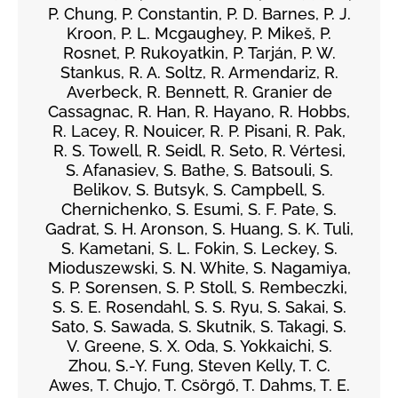
P. Chung, P. Constantin, P. D. Barnes, P. J.
Kroon, P. L. Mcgaughey, P. Mikeš, P.
Rosnet, P. Rukoyatkin, P. Tarján, P. W.
Stankus, R. A. Soltz, R. Armendariz, R.
Averbeck, R. Bennett, R. Granier de
Cassagnac, R. Han, R. Hayano, R. Hobbs,
R. Lacey, R. Nouicer, R. P. Pisani, R. Pak,
R. S. Towell, R. Seidl, R. Seto, R. Vértesi,
S. Afanasiev, S. Bathe, S. Batsouli, S.
Belikov, S. Butsyk, S. Campbell, S.
Chernichenko, S. Esumi, S. F. Pate, S.
Gadrat, S. H. Aronson, S. Huang, S. K. Tuli,
S. Kametani, S. L. Fokin, S. Leckey, S.
Mioduszewski, S. N. White, S. Nagamiya,
S. P. Sorensen, S. P. Stoll, S. Rembeczki,
S. S. E. Rosendahl, S. S. Ryu, S. Sakai, S.
Sato, S. Sawada, S. Skutnik, S. Takagi, S.
V. Greene, S. X. Oda, S. Yokkaichi, S.
Zhou, S.-Y. Fung, Steven Kelly, T. C.
Awes, T. Chujo, T. Csörgő, T. Dahms, T. E.