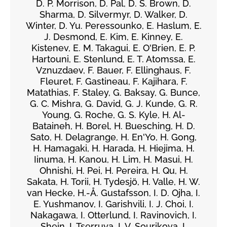
D. P. Morrison, D. Pal, D. S. Brown, D.
Sharma, D. Silvermyr, D. Walker, D.
Winter, D. Yu. Peressounko, E. Haslum, E.
J. Desmond, E. Kim, E. Kinney, E.
Kistenev, E. M. Takagui, E. O'Brien, E. P.
Hartouni, E. Stenlund, E. T. Atomssa, E.
Vznuzdaev, F. Bauer, F. Ellinghaus, F.
Fleuret, F. Gastineau, F. Kajihara, F.
Matathias, F. Staley, G. Baksay, G. Bunce,
G. C. Mishra, G. David, G. J. Kunde, G. R.
Young, G. Roche, G. S. Kyle, H. Al-
Bataineh, H. Borel, H. Buesching, H. D.
Sato, H. Delagrange, H. En'Yo, H. Gong,
H. Hamagaki, H. Harada, H. Hiejima, H.
Iinuma, H. Kanou, H. Lim, H. Masui, H.
Ohnishi, H. Pei, H. Pereira, H. Qu, H.
Sakata, H. Torii, H. Tydesjö, H. Valle, H. W.
van Hecke, H.-Å. Gustafsson, I. D. Ojha, I.
E. Yushmanov, I. Garishvili, I. J. Choi, I.
Nakagawa, I. Otterlund, I. Ravinovich, I.
Shein, I. Tserruya, I. V. Sourikova, I.