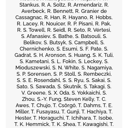
Stankus, R. A. Soltz, R. Armendariz, R.
Averbeck, R. Bennett, R. Granier de
Cassagnac, R. Han, R. Hayano, R. Hobbs,
R. Lacey, R. Nouicer, R. P. Pisani, R. Pak,
R. S. Towell, R. Seidl, R. Seto, R. Vértesi,
S. Afanasiev, S. Bathe, S. Batsouli, S.
Belikov, S. Butsyk, S. Campbell, S.
Chernichenko, S. Esumi, S. F. Pate, S.
Gadrat, S. H. Aronson, S. Huang, S. K. Tuli,
S. Kametani, S. L. Fokin, S. Leckey, S.
Mioduszewski, S. N. White, S. Nagamiya,
S. P. Sorensen, S. P. Stoll, S. Rembeczki,
S. S. E. Rosendahl, S. S. Ryu, S. Sakai, S.
Sato, S. Sawada, S. Skutnik, S. Takagi, S.
V. Greene, S. X. Oda, S. Yokkaichi, S.
Zhou, S.-Y. Fung, Steven Kelly, T. C.
Awes, T. Chujo, T. Csörgő, T. Dahms, T. E.
Miller, T. Fusayasu, T. Gunji, T. Hachiya, T.
Hester, T. Horaguchi, T. Ichihara, T. Isobe,
T. K. Hemmick, T. K. Shea, T. Kawagishi, T.