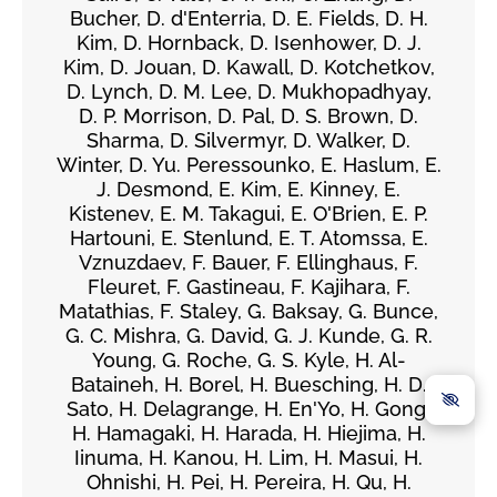
Bucher, D. d'Enterria, D. E. Fields, D. H.
Kim, D. Hornback, D. Isenhower, D. J.
Kim, D. Jouan, D. Kawall, D. Kotchetkov,
D. Lynch, D. M. Lee, D. Mukhopadhyay,
D. P. Morrison, D. Pal, D. S. Brown, D.
Sharma, D. Silvermyr, D. Walker, D.
Winter, D. Yu. Peressounko, E. Haslum, E.
J. Desmond, E. Kim, E. Kinney, E.
Kistenev, E. M. Takagui, E. O'Brien, E. P.
Hartouni, E. Stenlund, E. T. Atomssa, E.
Vznuzdaev, F. Bauer, F. Ellinghaus, F.
Fleuret, F. Gastineau, F. Kajihara, F.
Matathias, F. Staley, G. Baksay, G. Bunce,
G. C. Mishra, G. David, G. J. Kunde, G. R.
Young, G. Roche, G. S. Kyle, H. Al-
Bataineh, H. Borel, H. Buesching, H. D.
Sato, H. Delagrange, H. En'Yo, H. Gong,
H. Hamagaki, H. Harada, H. Hiejima, H.
Iinuma, H. Kanou, H. Lim, H. Masui, H.
Ohnishi, H. Pei, H. Pereira, H. Qu, H.