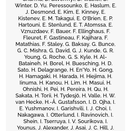
Winter, D. Yu. Peressounko, E. Haslum, E.
J. Desmond, E. Kim, E. Kinney, E.
Kistenev, E. M. Takagui, E. O'Brien, E. P.
Hartouni, E. Stenlund, E. T. Atomssa, E.
Vznuzdaev, F. Bauer, F. Ellinghaus, F.
Fleuret, F. Gastineau, F. Kajihara, F.
Matathias, F. Staley, G. Baksay, G. Bunce,
G. C. Mishra, G. David, G. J. Kunde, G. R.
Young, G. Roche, G. S. Kyle, H. Al-
Bataineh, H. Borel, H. Buesching, H. D.
Sato, H. Delagrange, H. En'Yo, H. Gong,
H. Hamagaki, H. Harada, H. Hiejima, H.
Iinuma, H. Kanou, H. Lim, H. Masui, H.
Ohnishi, H. Pei, H. Pereira, H. Qu, H.
Sakata, H. Torii, H. Tydesjö, H. Valle, H. W.
van Hecke, H.-Å. Gustafsson, I. D. Ojha, I.
E. Yushmanov, I. Garishvili, I. J. Choi, I.
Nakagawa, I. Otterlund, I. Ravinovich, I.
Shein, I. Tserruya, I. V. Sourikova, I.
Younus, J. Alexander, J. Asai, J. C. Hill, J.