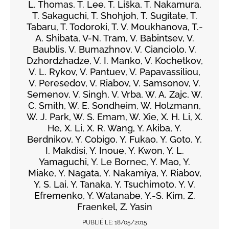
L. Thomas, T. Lee, T. Liška, T. Nakamura,
T. Sakaguchi, T. Shohjoh, T. Sugitate, T.
Tabaru, T. Todoroki, T. V. Moukhanova, T.-
A. Shibata, V-N. Tram, V. Babintsev, V.
Baublis, V. Bumazhnov, V. Cianciolo, V.
Dzhordzhadze, V. I. Manko, V. Kochetkov,
V. L. Rykov, V. Pantuev, V. Papavassiliou,
V. Peresedov, V. Riabov, V. Samsonov, V.
Semenov, V. Singh, V. Vrba, W. A. Zajc, W.
C. Smith, W. E. Sondheim, W. Holzmann,
W. J. Park, W. S. Emam, W. Xie, X. H. Li, X.
He, X. Li, X. R. Wang, Y. Akiba, Y.
Berdnikov, Y. Cobigo, Y. Fukao, Y. Goto, Y.
I. Makdisi, Y. Inoue, Y. Kwon, Y. L.
Yamaguchi, Y. Le Bornec, Y. Mao, Y.
Miake, Y. Nagata, Y. Nakamiya, Y. Riabov,
Y. S. Lai, Y. Tanaka, Y. Tsuchimoto, Y. V.
Efremenko, Y. Watanabe, Y.-S. Kim, Z.
Fraenkel, Z. Yasin
PUBLIÉ LE:
18/05/2015