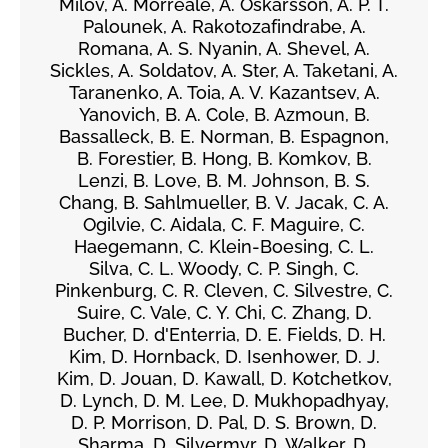
Milov, A. Morreale, A. Oskarsson, A. P. T.
Palounek, A. Rakotozafindrabe, A.
Romana, A. S. Nyanin, A. Shevel, A.
Sickles, A. Soldatov, A. Ster, A. Taketani, A.
Taranenko, A. Toia, A. V. Kazantsev, A.
Yanovich, B. A. Cole, B. Azmoun, B.
Bassalleck, B. E. Norman, B. Espagnon,
B. Forestier, B. Hong, B. Komkov, B.
Lenzi, B. Love, B. M. Johnson, B. S.
Chang, B. Sahlmueller, B. V. Jacak, C. A.
Ogilvie, C. Aidala, C. F. Maguire, C.
Haegemann, C. Klein-Boesing, C. L.
Silva, C. L. Woody, C. P. Singh, C.
Pinkenburg, C. R. Cleven, C. Silvestre, C.
Suire, C. Vale, C. Y. Chi, C. Zhang, D.
Bucher, D. d'Enterria, D. E. Fields, D. H.
Kim, D. Hornback, D. Isenhower, D. J.
Kim, D. Jouan, D. Kawall, D. Kotchetkov,
D. Lynch, D. M. Lee, D. Mukhopadhyay,
D. P. Morrison, D. Pal, D. S. Brown, D.
Sharma, D. Silvermyr, D. Walker, D.