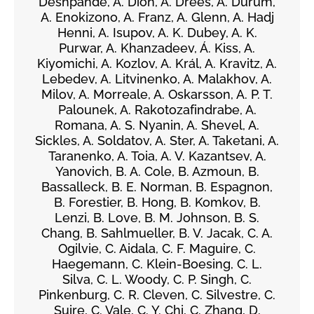
Deshpande, A. Dion, A. Drees, A. Durum,
A. Enokizono, A. Franz, A. Glenn, A. Hadj
Henni, A. Isupov, A. K. Dubey, A. K.
Purwar, A. Khanzadeev, Á. Kiss, A.
Kiyomichi, A. Kozlov, A. Král, A. Kravitz, A.
Lebedev, A. Litvinenko, A. Malakhov, A.
Milov, A. Morreale, A. Oskarsson, A. P. T.
Palounek, A. Rakotozafindrabe, A.
Romana, A. S. Nyanin, A. Shevel, A.
Sickles, A. Soldatov, A. Ster, A. Taketani, A.
Taranenko, A. Toia, A. V. Kazantsev, A.
Yanovich, B. A. Cole, B. Azmoun, B.
Bassalleck, B. E. Norman, B. Espagnon,
B. Forestier, B. Hong, B. Komkov, B.
Lenzi, B. Love, B. M. Johnson, B. S.
Chang, B. Sahlmueller, B. V. Jacak, C. A.
Ogilvie, C. Aidala, C. F. Maguire, C.
Haegemann, C. Klein-Boesing, C. L.
Silva, C. L. Woody, C. P. Singh, C.
Pinkenburg, C. R. Cleven, C. Silvestre, C.
Suire, C. Vale, C. Y. Chi, C. Zhang, D.