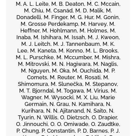
M. A. L. Leite, M. B. Deaton, M. C. Mccain,
M. Chiu, M. Csanád, M. D. Malik, M.
Donadelli, M. Finger, M. G. Hur, M. Gonin,
M. Grosse Perdekamp, M. Harvey, M.
Heffner, M. Hohlmann, M. Holmes, M.
Inaba, M. Ishihara, M. Issah, M. J. Kweon,
M. J. Leitch, M. J. Tannenbaum, M. K.
Lee, M. Kaneta, M. Konno, M. L. Brooks,
M. L. Purschke, M. Mccumber, M. Mishra,
M. Mitrovski, M. N. Hagiwara, M. Naglis,
M. Nguyen, M. Oka, M. Ouchida, M. P.
Comets, M. Reuter, M. Rosati, M.
Shimomura, M. Slunečka, M. Stepanov,
M. T. Bjorndal, M. Togawa, M. Virius, M.
Wagner, M. Wysocki, M. X. Liu, Marie
Germain, N. Grau, N. Kamihara, N.
Kurihara, N. N. Ajitanand, N. Saito, N.
Tyurin, N. Willis, O. Dietzsch, O. Drapier,
O. Jinnouchi, O. O. Omiwade, O. Zaudtke,
P. Chung, P. Constantin, P. D. Barnes, P. J.