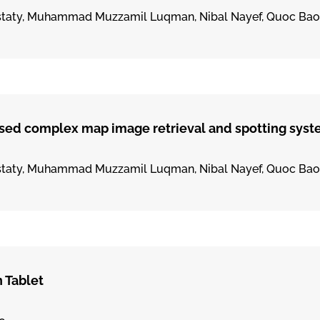
oustaty, Muhammad Muzzamil Luqman, Nibal Nayef, Quoc Ba
ased complex map image retrieval and spotting sys
oustaty, Muhammad Muzzamil Luqman, Nibal Nayef, Quoc Ba
 Tablet