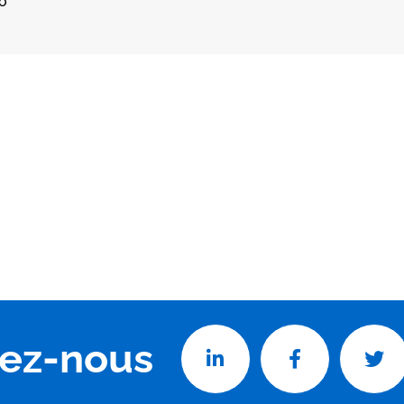
co
vez-nous