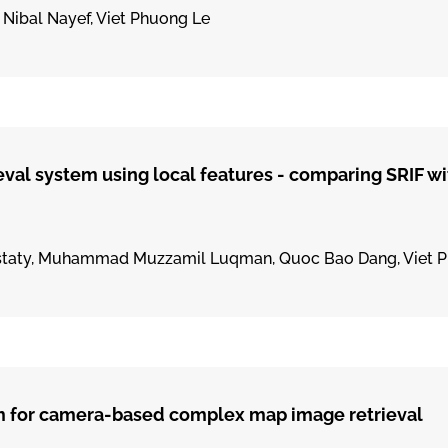
, Nibal Nayef, Viet Phuong Le
al system using local features - comparing SRIF wi
oustaty, Muhammad Muzzamil Luqman, Quoc Bao Dang, Viet 
em for camera-based complex map image retrieval