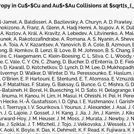
opy in Cu$+$Cu and Au$+$Au Collisions at $sqrt{s_{_
l-Jamel, A. Baldisseri, A. Bazilevsky, A. Churyn, A. D. Frawley,
kizono, A. Franz, A. Glenn, A. Hadj Henni, A. Isupov, A. K. Dub
A. Kozlov, A. Král, A. Kravitz, A. Lebedev, A. Litvinenko, A. Ma
lounek, A. Rakotozafindrabe, A. Romana, A. S. Nyanin, A. Shevel
o, A. Toia, A. V. Kazantsev, A. Yanovich, B. A. Cole, B. Azmoun, 
ong, B. Komkov, B. Lenzi, B. Love, B. M. Johnson, B. S. Chang, 
guire, C. Haegemann, C. Klein-Boesing, C. L. Silva, C. L. Woody, C
 C. Vale, C. Y. Chi, C. Zhang, D. Bucher, D. d'Enterria, D. E. Fiel
n, D. Kawall, D. Kotchetkov, D. Lynch, D. M. Lee, D. Mukhopadhy
Silvermyr, D. Walker, D. Winter, D. Yu. Peressounko, E. Haslum,
. O'Brien, E. P. Hartouni, E. Stenlund, E. T. Atomssa, E. Vznuzda
a, F. Matathias, F. Staley, G. Baksay, G. Bunce, G. C. Mishra, G. D
l-Bataineh, H. Borel, H. Buesching, H. D. Sato, H. Delagrange, 
inuma, H. Kanou, H. Lim, H. Masui, H. Ohnishi, H. Pei, H. Perei
 Hecke, H.-Å. Gustafsson, I. D. Ojha, I. E. Yushmanov, I. Garishvili
I. Tserruya, I. V. Sourikova, I. Younus, J. Alexander, J. Asai, J. C.
J. G. Lajoie, J. Gosset, J. H. Kang, J. Jia, J. Jin, J. Kamin, J. Kiku
Burward-Hoy, J. M. Heuser, J. M. Moss, J. Murata, J. Newby, J. N
e, J. Sziklai, J. T. Mitchell, J. Tojo, J. Velkovska, J. Wessels, J. Y
K. Aoki, K. Boyle, K. Das, K. Dehmelt, K. F. Read, K. Fujiwara, K. 