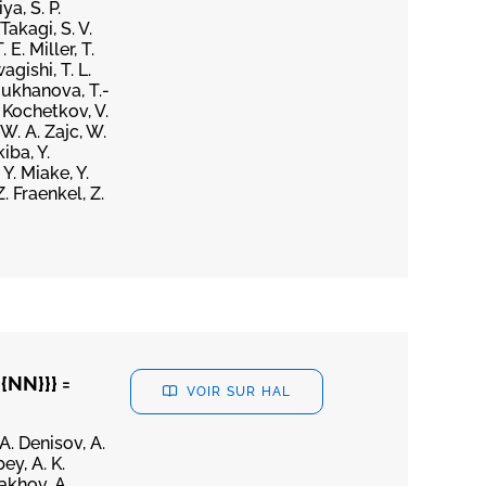
ya, S. P.
Takagi, S. V.
E. Miller, T.
agishi, T. L.
Moukhanova, T.-
. Kochetkov, V.
W. A. Zajc, W.
iba, Y.
 Y. Miake, Y.
. Fraenkel, Z.
{NN}}} =
VOIR SUR HAL
 A. Denisov, A.
ey, A. K.
lakhov, A.