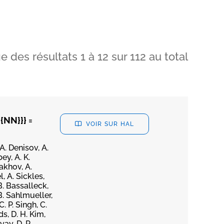
ge des résultats
1
à
12
sur
112
au total
{NN}}} =
VOIR SUR HAL
 A. Denisov, A.
ey, A. K.
lakhov, A.
, A. Sickles,
B. Bassalleck,
B. Sahlmueller,
. P. Singh, C.
ds, D. H. Kim,
ay, D. P.