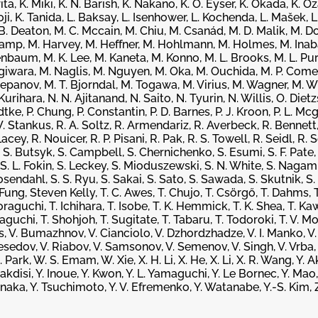
a, K. Miki, K. N. Barish, K. Nakano, K. O. Eyser, K. Okada, K. O
hoji, K. Tanida, L. Baksay, L. Isenhower, L. Kochenda, L. Mašek, 
B. Deaton, M. C. Mccain, M. Chiu, M. Csanád, M. D. Malik, M. Do
kamp, M. Harvey, M. Heffner, M. Hohlmann, M. Holmes, M. Inaba
nenbaum, M. K. Lee, M. Kaneta, M. Konno, M. L. Brooks, M. L. Pu
iwara, M. Naglis, M. Nguyen, M. Oka, M. Ouchida, M. P. Comet
panov, M. T. Bjorndal, M. Togawa, M. Virius, M. Wagner, M. W
rihara, N. N. Ajitanand, N. Saito, N. Tyurin, N. Willis, O. Dietz
ke, P. Chung, P. Constantin, P. D. Barnes, P. J. Kroon, P. L. Mc
 W. Stankus, R. A. Soltz, R. Armendariz, R. Averbeck, R. Bennett
y, R. Nouicer, R. P. Pisani, R. Pak, R. S. Towell, R. Seidl, R. S
, S. Butsyk, S. Campbell, S. Chernichenko, S. Esumi, S. F. Pate, 
 S. L. Fokin, S. Leckey, S. Mioduszewski, S. N. White, S. Nagami
osendahl, S. S. Ryu, S. Sakai, S. Sato, S. Sawada, S. Skutnik, S. 
Fung, Steven Kelly, T. C. Awes, T. Chujo, T. Csörgő, T. Dahms, T. 
oraguchi, T. Ichihara, T. Isobe, T. K. Hemmick, T. K. Shea, T. Kaw
aguchi, T. Shohjoh, T. Sugitate, T. Tabaru, T. Todoroki, T. V. 
is, V. Bumazhnov, V. Cianciolo, V. Dzhordzhadze, V. I. Manko, V
esedov, V. Riabov, V. Samsonov, V. Semenov, V. Singh, V. Vrba, 
rk, W. S. Emam, W. Xie, X. H. Li, X. He, X. Li, X. R. Wang, Y. Ak
akdisi, Y. Inoue, Y. Kwon, Y. L. Yamaguchi, Y. Le Bornec, Y. Mao,
Tanaka, Y. Tsuchimoto, Y. V. Efremenko, Y. Watanabe, Y.-S. Kim, Z