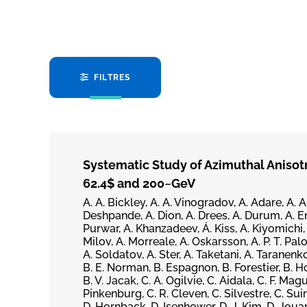
FILTRES
Systematic Study of Azimuthal Anisotr
62.4$ and 200~GeV
A. A. Bickley, A. A. Vinogradov, A. Adare, A. A
Deshpande, A. Dion, A. Drees, A. Durum, A. Eno
Purwar, A. Khanzadeev, Á. Kiss, A. Kiyomichi, 
Milov, A. Morreale, A. Oskarsson, A. P. T. Pa
A. Soldatov, A. Ster, A. Taketani, A. Taranenk
B. E. Norman, B. Espagnon, B. Forestier, B. H
B. V. Jacak, C. A. Ogilvie, C. Aidala, C. F. Ma
Pinkenburg, C. R. Cleven, C. Silvestre, C. Suire,
D. Hornback, D. Isenhower, D. J. Kim, D. Joua