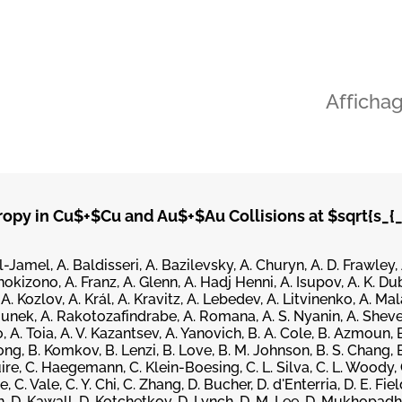
Afficha
opy in Cu$+$Cu and Au$+$Au Collisions at $sqrt{s_{_
l-Jamel, A. Baldisseri, A. Bazilevsky, A. Churyn, A. D. Frawley,
kizono, A. Franz, A. Glenn, A. Hadj Henni, A. Isupov, A. K. Dub
A. Kozlov, A. Král, A. Kravitz, A. Lebedev, A. Litvinenko, A. Ma
lounek, A. Rakotozafindrabe, A. Romana, A. S. Nyanin, A. Shevel
o, A. Toia, A. V. Kazantsev, A. Yanovich, B. A. Cole, B. Azmoun, 
ong, B. Komkov, B. Lenzi, B. Love, B. M. Johnson, B. S. Chang, 
guire, C. Haegemann, C. Klein-Boesing, C. L. Silva, C. L. Woody, C
 C. Vale, C. Y. Chi, C. Zhang, D. Bucher, D. d'Enterria, D. E. Fiel
n, D. Kawall, D. Kotchetkov, D. Lynch, D. M. Lee, D. Mukhopadhy