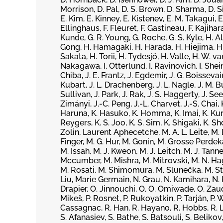
Morrison, D. Pal, D. S. Brown, D. Sharma, D. 
E. Kim, E. Kinney, E. Kistenev, E. M. Takagui, E
Ellinghaus, F. Fleuret, F. Gastineau, F. Kajihar
Kunde, G. R. Young, G. Roche, G. S. Kyle, H. A
Gong, H. Hamagaki, H. Harada, H. Hiejima, H. I
Sakata, H. Torii, H. Tydesjö, H. Valle, H. W. van
Nakagawa, I. Otterlund, I. Ravinovich, I. Shein, 
Chiba, J. E. Frantz, J. Egdemir, J. G. Boissevain, 
Kubart, J. L. Drachenberg, J. L. Nagle, J. M. 
Sullivan, J. Park, J. Rak, J. S. Haggerty, J. Seel
Zimányi, J.-C. Peng, J.-L. Charvet, J.-S. Chai, 
Haruna, K. Hasuko, K. Homma, K. Imai, K. Kurit
Reygers, K. S. Joo, K. S. Sim, K. Shigaki, K. S
Zolin, Laurent Aphecetche, M. A. L. Leite, M. 
Finger, M. G. Hur, M. Gonin, M. Grosse Perde
M. Issah, M. J. Kweon, M. J. Leitch, M. J. Tan
Mccumber, M. Mishra, M. Mitrovski, M. N. Hag
M. Rosati, M. Shimomura, M. Slunečka, M. Ste
Liu, Marie Germain, N. Grau, N. Kamihara, N. Ku
Drapier, O. Jinnouchi, O. O. Omiwade, O. Zaudt
Mikeš, P. Rosnet, P. Rukoyatkin, P. Tarján, P.
Cassagnac, R. Han, R. Hayano, R. Hobbs, R. Lace
S. Afanasiev, S. Bathe, S. Batsouli, S. Belikov