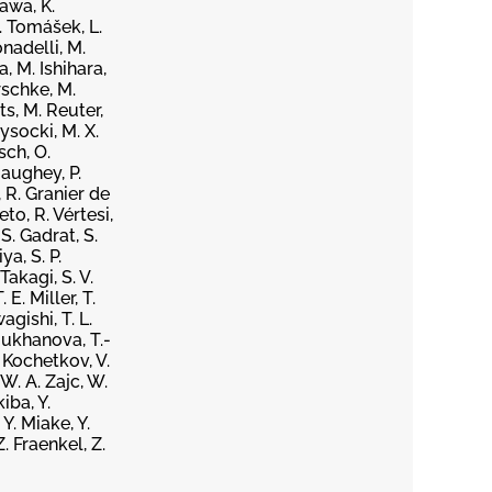
zawa, K.
L. Tomášek, L.
nadelli, M.
, M. Ishihara,
rschke, M.
s, M. Reuter,
ysocki, M. X.
sch, O.
gaughey, P.
, R. Granier de
eto, R. Vértesi,
S. Gadrat, S.
ya, S. P.
Takagi, S. V.
E. Miller, T.
agishi, T. L.
Moukhanova, T.-
. Kochetkov, V.
W. A. Zajc, W.
iba, Y.
 Y. Miake, Y.
. Fraenkel, Z.