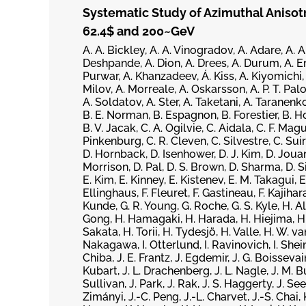
Systematic Study of Azimuthal Anisotr
62.4$ and 200~GeV
A. A. Bickley, A. A. Vinogradov, A. Adare, A. A
Deshpande, A. Dion, A. Drees, A. Durum, A. Eno
Purwar, A. Khanzadeev, Á. Kiss, A. Kiyomichi, 
Milov, A. Morreale, A. Oskarsson, A. P. T. Pa
A. Soldatov, A. Ster, A. Taketani, A. Taranenk
B. E. Norman, B. Espagnon, B. Forestier, B. H
B. V. Jacak, C. A. Ogilvie, C. Aidala, C. F. Ma
Pinkenburg, C. R. Cleven, C. Silvestre, C. Suire,
D. Hornback, D. Isenhower, D. J. Kim, D. Joua
Morrison, D. Pal, D. S. Brown, D. Sharma, D. 
E. Kim, E. Kinney, E. Kistenev, E. M. Takagui, E
Ellinghaus, F. Fleuret, F. Gastineau, F. Kajihar
Kunde, G. R. Young, G. Roche, G. S. Kyle, H. A
Gong, H. Hamagaki, H. Harada, H. Hiejima, H. I
Sakata, H. Torii, H. Tydesjö, H. Valle, H. W. van
Nakagawa, I. Otterlund, I. Ravinovich, I. Shein, 
Chiba, J. E. Frantz, J. Egdemir, J. G. Boissevain, 
Kubart, J. L. Drachenberg, J. L. Nagle, J. M. 
Sullivan, J. Park, J. Rak, J. S. Haggerty, J. Seel
Zimányi, J.-C. Peng, J.-L. Charvet, J.-S. Chai, 