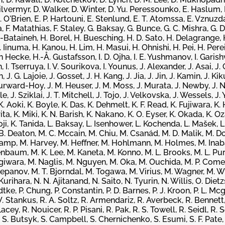
Silvermyr, D. Walker, D. Winter, D. Yu. Peressounko, E. Haslum,
. O'Brien, E. P. Hartouni, E. Stenlund, E. T. Atomssa, E. Vznuzda
a, F. Matathias, F. Staley, G. Baksay, G. Bunce, G. C. Mishra, G. D
l-Bataineh, H. Borel, H. Buesching, H. D. Sato, H. Delagrange, 
inuma, H. Kanou, H. Lim, H. Masui, H. Ohnishi, H. Pei, H. Perei
 Hecke, H.-Å. Gustafsson, I. D. Ojha, I. E. Yushmanov, I. Garishvili
I. Tserruya, I. V. Sourikova, I. Younus, J. Alexander, J. Asai, J. C.
J. G. Lajoie, J. Gosset, J. H. Kang, J. Jia, J. Jin, J. Kamin, J. Kiku
Burward-Hoy, J. M. Heuser, J. M. Moss, J. Murata, J. Newby, J. N
e, J. Sziklai, J. T. Mitchell, J. Tojo, J. Velkovska, J. Wessels, J. Y
K. Aoki, K. Boyle, K. Das, K. Dehmelt, K. F. Read, K. Fujiwara, K. 
a, K. Miki, K. N. Barish, K. Nakano, K. O. Eyser, K. Okada, K. O
hoji, K. Tanida, L. Baksay, L. Isenhower, L. Kochenda, L. Mašek, 
B. Deaton, M. C. Mccain, M. Chiu, M. Csanád, M. D. Malik, M. Do
kamp, M. Harvey, M. Heffner, M. Hohlmann, M. Holmes, M. Inaba
nenbaum, M. K. Lee, M. Kaneta, M. Konno, M. L. Brooks, M. L. Pu
iwara, M. Naglis, M. Nguyen, M. Oka, M. Ouchida, M. P. Comet
panov, M. T. Bjorndal, M. Togawa, M. Virius, M. Wagner, M. W
rihara, N. N. Ajitanand, N. Saito, N. Tyurin, N. Willis, O. Dietz
ke, P. Chung, P. Constantin, P. D. Barnes, P. J. Kroon, P. L. Mc
 W. Stankus, R. A. Soltz, R. Armendariz, R. Averbeck, R. Bennett
y, R. Nouicer, R. P. Pisani, R. Pak, R. S. Towell, R. Seidl, R. S
, S. Butsyk, S. Campbell, S. Chernichenko, S. Esumi, S. F. Pate, 