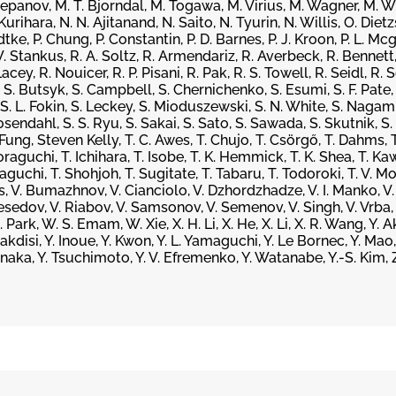
panov, M. T. Bjorndal, M. Togawa, M. Virius, M. Wagner, M. W
rihara, N. N. Ajitanand, N. Saito, N. Tyurin, N. Willis, O. Dietz
ke, P. Chung, P. Constantin, P. D. Barnes, P. J. Kroon, P. L. Mc
 W. Stankus, R. A. Soltz, R. Armendariz, R. Averbeck, R. Bennett
y, R. Nouicer, R. P. Pisani, R. Pak, R. S. Towell, R. Seidl, R. S
, S. Butsyk, S. Campbell, S. Chernichenko, S. Esumi, S. F. Pate, 
 S. L. Fokin, S. Leckey, S. Mioduszewski, S. N. White, S. Nagami
osendahl, S. S. Ryu, S. Sakai, S. Sato, S. Sawada, S. Skutnik, S. 
Fung, Steven Kelly, T. C. Awes, T. Chujo, T. Csörgő, T. Dahms, T. 
oraguchi, T. Ichihara, T. Isobe, T. K. Hemmick, T. K. Shea, T. Kaw
aguchi, T. Shohjoh, T. Sugitate, T. Tabaru, T. Todoroki, T. V. 
is, V. Bumazhnov, V. Cianciolo, V. Dzhordzhadze, V. I. Manko, V
esedov, V. Riabov, V. Samsonov, V. Semenov, V. Singh, V. Vrba, 
rk, W. S. Emam, W. Xie, X. H. Li, X. He, X. Li, X. R. Wang, Y. Ak
akdisi, Y. Inoue, Y. Kwon, Y. L. Yamaguchi, Y. Le Bornec, Y. Mao,
Tanaka, Y. Tsuchimoto, Y. V. Efremenko, Y. Watanabe, Y.-S. Kim, Z