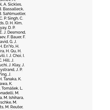
, A. Sickles,
B. Bassalleck,
B. Sahlmueller,
. P. Singh, C.
ds, D. H. Kim,
ay, D. P.
 E. J. Desmond,
ev, F. Bauer, F.
avid, G. J.
H. En'Yo, H.
ra, H. Qu, H.
, I. J. Choi, I.
 Hill, J.
chi, J. Klay, J.
ystrand, J. P.
ing, J.
H. Tanaka, K.
zawa, K.
L. Tomášek, L.
nadelli, M.
, M. Ishihara,
rschke, M.
s, M. Reuter,