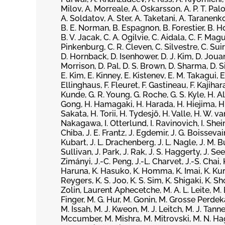
Milov, A. Morreale, A. Oskarsson, A. P. T. Pa
A. Soldatov, A. Ster, A. Taketani, A. Taranenk
B. E. Norman, B. Espagnon, B. Forestier, B. H
B. V. Jacak, C. A. Ogilvie, C. Aidala, C. F. Ma
Pinkenburg, C. R. Cleven, C. Silvestre, C. Suire,
D. Hornback, D. Isenhower, D. J. Kim, D. Joua
Morrison, D. Pal, D. S. Brown, D. Sharma, D. 
E. Kim, E. Kinney, E. Kistenev, E. M. Takagui, E
Ellinghaus, F. Fleuret, F. Gastineau, F. Kajihar
Kunde, G. R. Young, G. Roche, G. S. Kyle, H. A
Gong, H. Hamagaki, H. Harada, H. Hiejima, H. I
Sakata, H. Torii, H. Tydesjö, H. Valle, H. W. van
Nakagawa, I. Otterlund, I. Ravinovich, I. Shein, 
Chiba, J. E. Frantz, J. Egdemir, J. G. Boissevain, 
Kubart, J. L. Drachenberg, J. L. Nagle, J. M. 
Sullivan, J. Park, J. Rak, J. S. Haggerty, J. Seel
Zimányi, J.-C. Peng, J.-L. Charvet, J.-S. Chai, 
Haruna, K. Hasuko, K. Homma, K. Imai, K. Kurit
Reygers, K. S. Joo, K. S. Sim, K. Shigaki, K. S
Zolin, Laurent Aphecetche, M. A. L. Leite, M. 
Finger, M. G. Hur, M. Gonin, M. Grosse Perde
M. Issah, M. J. Kweon, M. J. Leitch, M. J. Tan
Mccumber, M. Mishra, M. Mitrovski, M. N. Hag