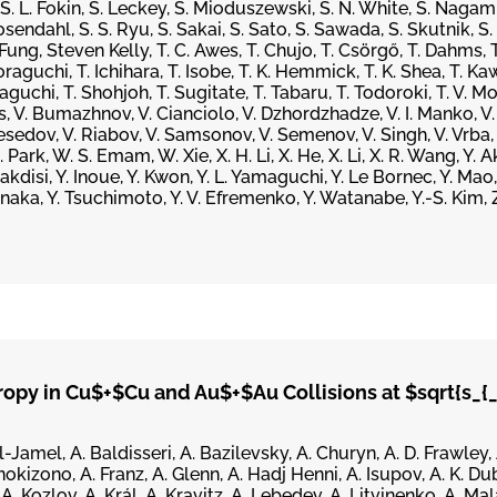
 S. L. Fokin, S. Leckey, S. Mioduszewski, S. N. White, S. Nagami
osendahl, S. S. Ryu, S. Sakai, S. Sato, S. Sawada, S. Skutnik, S. 
Fung, Steven Kelly, T. C. Awes, T. Chujo, T. Csörgő, T. Dahms, T. 
oraguchi, T. Ichihara, T. Isobe, T. K. Hemmick, T. K. Shea, T. Kaw
aguchi, T. Shohjoh, T. Sugitate, T. Tabaru, T. Todoroki, T. V. 
is, V. Bumazhnov, V. Cianciolo, V. Dzhordzhadze, V. I. Manko, V
esedov, V. Riabov, V. Samsonov, V. Semenov, V. Singh, V. Vrba, 
rk, W. S. Emam, W. Xie, X. H. Li, X. He, X. Li, X. R. Wang, Y. Ak
akdisi, Y. Inoue, Y. Kwon, Y. L. Yamaguchi, Y. Le Bornec, Y. Mao,
Tanaka, Y. Tsuchimoto, Y. V. Efremenko, Y. Watanabe, Y.-S. Kim, Z
opy in Cu$+$Cu and Au$+$Au Collisions at $sqrt{s_{_
l-Jamel, A. Baldisseri, A. Bazilevsky, A. Churyn, A. D. Frawley,
kizono, A. Franz, A. Glenn, A. Hadj Henni, A. Isupov, A. K. Dub
A. Kozlov, A. Král, A. Kravitz, A. Lebedev, A. Litvinenko, A. Ma