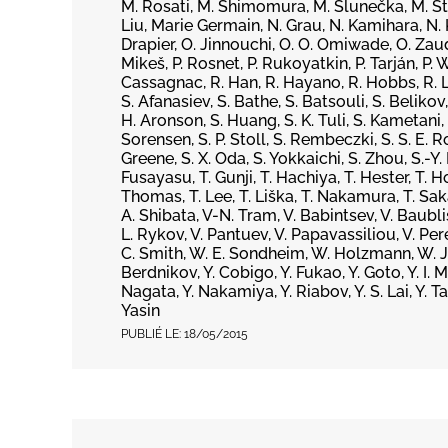
M. Rosati, M. Shimomura, M. Slunečka, M. Ste
Liu, Marie Germain, N. Grau, N. Kamihara, N. Ku
Drapier, O. Jinnouchi, O. O. Omiwade, O. Zaudt
Mikeš, P. Rosnet, P. Rukoyatkin, P. Tarján, P.
Cassagnac, R. Han, R. Hayano, R. Hobbs, R. Lace
S. Afanasiev, S. Bathe, S. Batsouli, S. Belikov
H. Aronson, S. Huang, S. K. Tuli, S. Kametani,
Sorensen, S. P. Stoll, S. Rembeczki, S. S. E. R
Greene, S. X. Oda, S. Yokkaichi, S. Zhou, S.-Y. 
Fusayasu, T. Gunji, T. Hachiya, T. Hester, T. H
Thomas, T. Lee, T. Liška, T. Nakamura, T. Sak
A. Shibata, V-N. Tram, V. Babintsev, V. Baubl
L. Rykov, V. Pantuev, V. Papavassiliou, V. Per
C. Smith, W. E. Sondheim, W. Holzmann, W. J. Pa
Berdnikov, Y. Cobigo, Y. Fukao, Y. Goto, Y. I. M
Nagata, Y. Nakamiya, Y. Riabov, Y. S. Lai, Y. 
Yasin
PUBLIÉ LE:
18/05/2015