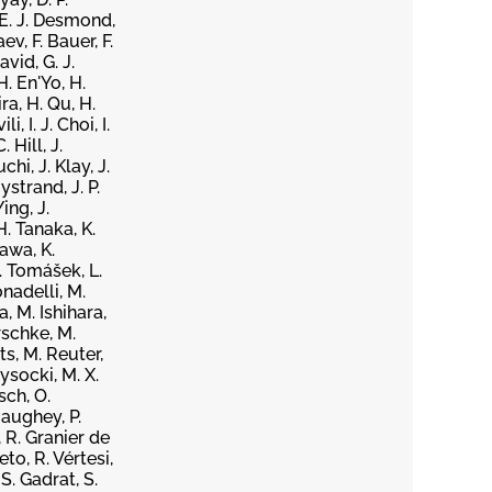
 E. J. Desmond,
ev, F. Bauer, F.
avid, G. J.
H. En'Yo, H.
ra, H. Qu, H.
, I. J. Choi, I.
 Hill, J.
chi, J. Klay, J.
ystrand, J. P.
ing, J.
H. Tanaka, K.
zawa, K.
L. Tomášek, L.
nadelli, M.
, M. Ishihara,
rschke, M.
s, M. Reuter,
ysocki, M. X.
sch, O.
gaughey, P.
, R. Granier de
eto, R. Vértesi,
S. Gadrat, S.