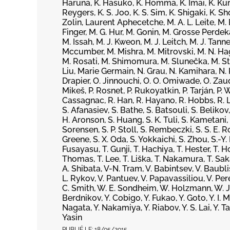
Haruna, K. Hasuko, K. Homma, K. Imai, K. Kurit
Reygers, K. S. Joo, K. S. Sim, K. Shigaki, K. S
Zolin, Laurent Aphecetche, M. A. L. Leite, M. 
Finger, M. G. Hur, M. Gonin, M. Grosse Perde
M. Issah, M. J. Kweon, M. J. Leitch, M. J. Tan
Mccumber, M. Mishra, M. Mitrovski, M. N. Hag
M. Rosati, M. Shimomura, M. Slunečka, M. Ste
Liu, Marie Germain, N. Grau, N. Kamihara, N. Ku
Drapier, O. Jinnouchi, O. O. Omiwade, O. Zaudt
Mikeš, P. Rosnet, P. Rukoyatkin, P. Tarján, P.
Cassagnac, R. Han, R. Hayano, R. Hobbs, R. Lace
S. Afanasiev, S. Bathe, S. Batsouli, S. Belikov
H. Aronson, S. Huang, S. K. Tuli, S. Kametani,
Sorensen, S. P. Stoll, S. Rembeczki, S. S. E. R
Greene, S. X. Oda, S. Yokkaichi, S. Zhou, S.-Y. 
Fusayasu, T. Gunji, T. Hachiya, T. Hester, T. H
Thomas, T. Lee, T. Liška, T. Nakamura, T. Sak
A. Shibata, V-N. Tram, V. Babintsev, V. Baubl
L. Rykov, V. Pantuev, V. Papavassiliou, V. Per
C. Smith, W. E. Sondheim, W. Holzmann, W. J. Pa
Berdnikov, Y. Cobigo, Y. Fukao, Y. Goto, Y. I. M
Nagata, Y. Nakamiya, Y. Riabov, Y. S. Lai, Y. 
Yasin
PUBLIÉ LE:
18/05/2015