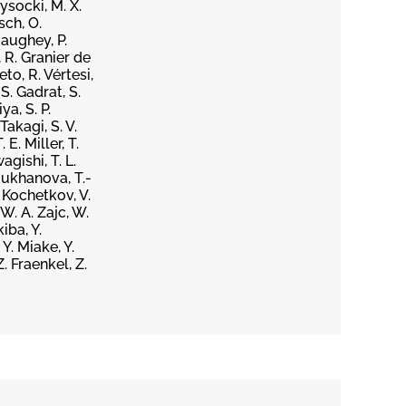
ysocki, M. X.
sch, O.
gaughey, P.
, R. Granier de
eto, R. Vértesi,
S. Gadrat, S.
ya, S. P.
Takagi, S. V.
E. Miller, T.
agishi, T. L.
Moukhanova, T.-
. Kochetkov, V.
W. A. Zajc, W.
iba, Y.
 Y. Miake, Y.
. Fraenkel, Z.