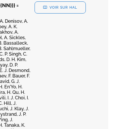
{NN}}} =
VOIR SUR HAL
 A. Denisov, A.
ey, A. K.
lakhov, A.
, A. Sickles,
B. Bassalleck,
B. Sahlmueller,
. P. Singh, C.
ds, D. H. Kim,
ay, D. P.
 E. J. Desmond,
ev, F. Bauer, F.
avid, G. J.
H. En'Yo, H.
ra, H. Qu, H.
, I. J. Choi, I.
 Hill, J.
chi, J. Klay, J.
ystrand, J. P.
ing, J.
H. Tanaka, K.