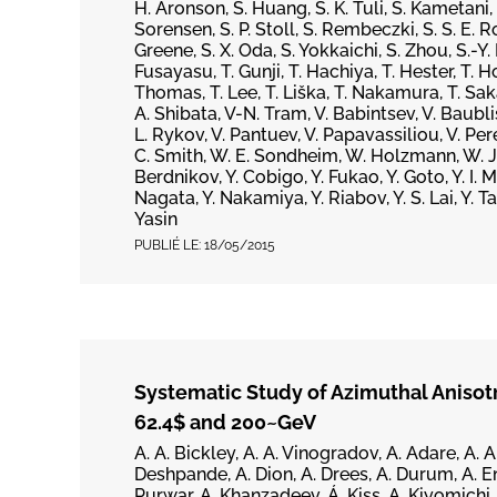
H. Aronson, S. Huang, S. K. Tuli, S. Kametani,
Sorensen, S. P. Stoll, S. Rembeczki, S. S. E. R
Greene, S. X. Oda, S. Yokkaichi, S. Zhou, S.-Y. 
Fusayasu, T. Gunji, T. Hachiya, T. Hester, T. H
Thomas, T. Lee, T. Liška, T. Nakamura, T. Sak
A. Shibata, V-N. Tram, V. Babintsev, V. Baubl
L. Rykov, V. Pantuev, V. Papavassiliou, V. Per
C. Smith, W. E. Sondheim, W. Holzmann, W. J. Pa
Berdnikov, Y. Cobigo, Y. Fukao, Y. Goto, Y. I. M
Nagata, Y. Nakamiya, Y. Riabov, Y. S. Lai, Y. 
Yasin
PUBLIÉ LE:
18/05/2015
Systematic Study of Azimuthal Anisotr
62.4$ and 200~GeV
A. A. Bickley, A. A. Vinogradov, A. Adare, A. A
Deshpande, A. Dion, A. Drees, A. Durum, A. Eno
Purwar, A. Khanzadeev, Á. Kiss, A. Kiyomichi, 