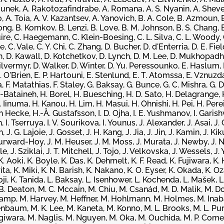
lounek, A. Rakotozafindrabe, A. Romana, A. S. Nyanin, A. Shevel
o, A. Toia, A. V. Kazantsev, A. Yanovich, B. A. Cole, B. Azmoun, 
ong, B. Komkov, B. Lenzi, B. Love, B. M. Johnson, B. S. Chang, 
guire, C. Haegemann, C. Klein-Boesing, C. L. Silva, C. L. Woody, C
 C. Vale, C. Y. Chi, C. Zhang, D. Bucher, D. d'Enterria, D. E. Fiel
n, D. Kawall, D. Kotchetkov, D. Lynch, D. M. Lee, D. Mukhopadhy
Silvermyr, D. Walker, D. Winter, D. Yu. Peressounko, E. Haslum,
. O'Brien, E. P. Hartouni, E. Stenlund, E. T. Atomssa, E. Vznuzda
a, F. Matathias, F. Staley, G. Baksay, G. Bunce, G. C. Mishra, G. D
l-Bataineh, H. Borel, H. Buesching, H. D. Sato, H. Delagrange, 
inuma, H. Kanou, H. Lim, H. Masui, H. Ohnishi, H. Pei, H. Perei
 Hecke, H.-Å. Gustafsson, I. D. Ojha, I. E. Yushmanov, I. Garishvili
I. Tserruya, I. V. Sourikova, I. Younus, J. Alexander, J. Asai, J. C.
J. G. Lajoie, J. Gosset, J. H. Kang, J. Jia, J. Jin, J. Kamin, J. Kiku
Burward-Hoy, J. M. Heuser, J. M. Moss, J. Murata, J. Newby, J. N
e, J. Sziklai, J. T. Mitchell, J. Tojo, J. Velkovska, J. Wessels, J. Y
K. Aoki, K. Boyle, K. Das, K. Dehmelt, K. F. Read, K. Fujiwara, K. 
a, K. Miki, K. N. Barish, K. Nakano, K. O. Eyser, K. Okada, K. O
hoji, K. Tanida, L. Baksay, L. Isenhower, L. Kochenda, L. Mašek, 
B. Deaton, M. C. Mccain, M. Chiu, M. Csanád, M. D. Malik, M. Do
kamp, M. Harvey, M. Heffner, M. Hohlmann, M. Holmes, M. Inaba
nenbaum, M. K. Lee, M. Kaneta, M. Konno, M. L. Brooks, M. L. Pu
iwara, M. Naglis, M. Nguyen, M. Oka, M. Ouchida, M. P. Comet