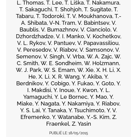
L. Thomas, T. Lee, T. Liška, T. Nakamura,
T. Sakaguchi, T. Shohjoh, T. Sugitate, T.
Tabaru, T. Todoroki, T. V. Moukhanova, T.-
A. Shibata, V-N. Tram, V. Babintsev, V.
Baublis, V. Bumazhnov, V. Cianciolo, V.
Dzhordzhadze, V. I. Manko, V. Kochetkov,
V. L. Rykov, V. Pantuev, V. Papavassiliou,
V. Peresedov, V. Riabov, V. Samsonov, V.
Semenov, V. Singh, V. Vrba, W. A. Zajc, W.
C. Smith, W. E. Sondheim, W. Holzmann,
W. J. Park, W. S. Emam, W. Xie, X. H. Li, X.
He, X. Li, X. R. Wang, Y. Akiba, Y.
Berdnikov, Y. Cobigo, Y. Fukao, Y. Goto, Y.
I. Makdisi, Y. Inoue, Y. Kwon, Y. L.
Yamaguchi, Y. Le Bornec, Y. Mao, Y.
Miake, Y. Nagata, Y. Nakamiya, Y. Riabov,
Y. S. Lai, Y. Tanaka, Y. Tsuchimoto, Y. V.
Efremenko, Y. Watanabe, Y.-S. Kim, Z.
Fraenkel, Z. Yasin
PUBLIÉ LE:
18/05/2015