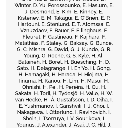
Winter, D. Yu. Peressounko, E. Haslum, E.
J. Desmond, E. Kim, E. Kinney, E.
Kistenev, E. M. Takagui, E. O'Brien, E. P.
Hartouni, E. Stenlund, E. T. Atomssa, E.
Vznuzdaev, F. Bauer, F. Ellinghaus, F.
Fleuret, F. Gastineau, F. Kajihara, F.
Matathias, F. Staley, G. Baksay, G. Bunce,
G. C. Mishra, G. David, G. J. Kunde, G. R.
Young, G. Roche, G. S. Kyle, H. Al-
Bataineh, H. Borel, H. Buesching, H. D.
Sato, H. Delagrange, H. En'Yo, H. Gong,
H. Hamagaki, H. Harada, H. Hiejima, H.
Iinuma, H. Kanou, H. Lim, H. Masui, H.
Ohnishi, H. Pei, H. Pereira, H. Qu, H.
Sakata, H. Torii, H. Tydesjö, H. Valle, H. W.
van Hecke, H.-Å. Gustafsson, I. D. Ojha, I.
E. Yushmanov, I. Garishvili, I. J. Choi, I.
Nakagawa, I. Otterlund, I. Ravinovich, I.
Shein, I. Tserruya, I. V. Sourikova, I.
Younus, J. Alexander, J. Asai, J. C. Hill, J.