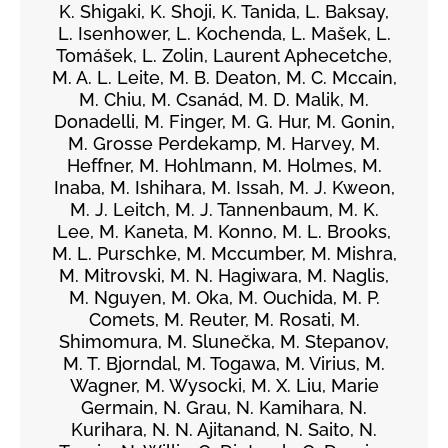
K. Shigaki, K. Shoji, K. Tanida, L. Baksay,
L. Isenhower, L. Kochenda, L. Mašek, L.
Tomášek, L. Zolin, Laurent Aphecetche,
M. A. L. Leite, M. B. Deaton, M. C. Mccain,
M. Chiu, M. Csanád, M. D. Malik, M.
Donadelli, M. Finger, M. G. Hur, M. Gonin,
M. Grosse Perdekamp, M. Harvey, M.
Heffner, M. Hohlmann, M. Holmes, M.
Inaba, M. Ishihara, M. Issah, M. J. Kweon,
M. J. Leitch, M. J. Tannenbaum, M. K.
Lee, M. Kaneta, M. Konno, M. L. Brooks,
M. L. Purschke, M. Mccumber, M. Mishra,
M. Mitrovski, M. N. Hagiwara, M. Naglis,
M. Nguyen, M. Oka, M. Ouchida, M. P.
Comets, M. Reuter, M. Rosati, M.
Shimomura, M. Slunečka, M. Stepanov,
M. T. Bjorndal, M. Togawa, M. Virius, M.
Wagner, M. Wysocki, M. X. Liu, Marie
Germain, N. Grau, N. Kamihara, N.
Kurihara, N. N. Ajitanand, N. Saito, N.