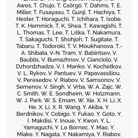
Awes, T. Chujo, T. Csörgő, T. Dahms, T. E.
Miller, T. Fusayasu, T. Gunji, T. Hachiya, T.
Hester, T. Horaguchi, T. Ichihara, T. Isobe,
T. K. Hemmick, T. K. Shea, T. Kawagishi, T.
L. Thomas, T. Lee, T. Liška, T. Nakamura,
T. Sakaguchi, T. Shohjoh, T. Sugitate, T.
Tabaru, T. Todoroki, T. V. Moukhanova, T.-
A. Shibata, V-N. Tram, V. Babintsev, V.
Baublis, V. Bumazhnov, V. Cianciolo, V.
Dzhordzhadze, V. I. Manko, V. Kochetkov,
V. L. Rykov, V. Pantuev, V. Papavassiliou,
V. Peresedov, V. Riabov, V. Samsonov, V.
Semenov, V. Singh, V. Vrba, W. A. Zajc, W.
C. Smith, W. E. Sondheim, W. Holzmann,
W. J. Park, W. S. Emam, W. Xie, X. H. Li, X.
He, X. Li, X. R. Wang, Y. Akiba, Y.
Berdnikov, Y. Cobigo, Y. Fukao, Y. Goto, Y.
I. Makdisi, Y. Inoue, Y. Kwon, Y. L.
Yamaguchi, Y. Le Bornec, Y. Mao, Y.
Miake, Y. Nagata, Y. Nakamiya, Y. Riabov,