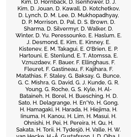
Kim, D. Hornback, D. Isenhower, D. J.
Kim, D. Jouan, D. Kawall, D. Kotchetkov,
D. Lynch, D. M. Lee, D. Mukhopadhyay,
D. P. Morrison, D. Pal, D. S. Brown, D.
Sharma, D. Silvermyr, D. Walker, D.
Winter, D. Yu. Peressounko, E. Haslum, E.
J. Desmond, E. Kim, E. Kinney, E.
Kistenev, E. M. Takagui, E. O'Brien, E. P.
Hartouni, E. Stenlund, E. T. Atomssa, E.
Vznuzdaev, F. Bauer, F. Ellinghaus, F.
Fleuret, F. Gastineau, F. Kajihara, F.
Matathias, F. Staley, G. Baksay, G. Bunce,
G. C. Mishra, G. David, G. J. Kunde, G. R.
Young, G. Roche, G. S. Kyle, H. Al-
Bataineh, H. Borel, H. Buesching, H. D.
Sato, H. Delagrange, H. En'Yo, H. Gong,
H. Hamagaki, H. Harada, H. Hiejima, H.
Iinuma, H. Kanou, H. Lim, H. Masui, H.
Ohnishi, H. Pei, H. Pereira, H. Qu, H.
Sakata, H. Torii, H. Tydesjö, H. Valle, H. W.
van Hecke, H.-Å. Gustafsson, I. D. Ojha, I.