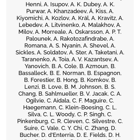
Henni, A. Isupov, A. K. Dubey, A. K.
Purwar, A. Khanzadeev, Á. Kiss, A.
Kiyomichi, A. Kozlov, A. Král, A. Kravitz, A.
Lebedev, A. Litvinenko, A. Malakhov, A.
Milov, A. Morreale, A. Oskarsson, A. P. T.
Palounek, A. Rakotozafindrabe, A.
Romana, A. S. Nyanin, A. Shevel, A.
Sickles, A. Soldatov, A. Ster, A. Taketani, A.
Taranenko, A. Toia, A. V. Kazantsev, A.
Yanovich, B. A. Cole, B. Azmoun, B.
Bassalleck, B. E. Norman, B. Espagnon,
B. Forestier, B. Hong, B. Komkov, B.
Lenzi, B. Love, B. M. Johnson, B. S.
Chang, B. Sahlmueller, B. V. Jacak, C. A.
Ogilvie, C. Aidala, C. F. Maguire, C.
Haegemann, C. Klein-Boesing, C. L.
Silva, C. L. Woody, C. P. Singh, C.
Pinkenburg, C. R. Cleven, C. Silvestre, C.
Suire, C. Vale, C. Y. Chi, C. Zhang, D.
Bucher, D. d'Enterria, D. E. Fields, D. H.