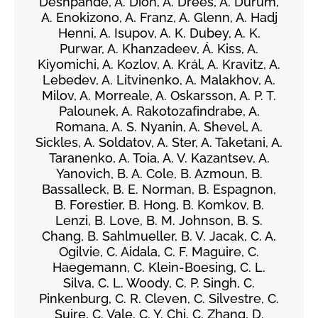
Deshpande, A. Dion, A. Drees, A. Durum,
A. Enokizono, A. Franz, A. Glenn, A. Hadj
Henni, A. Isupov, A. K. Dubey, A. K.
Purwar, A. Khanzadeev, Á. Kiss, A.
Kiyomichi, A. Kozlov, A. Král, A. Kravitz, A.
Lebedev, A. Litvinenko, A. Malakhov, A.
Milov, A. Morreale, A. Oskarsson, A. P. T.
Palounek, A. Rakotozafindrabe, A.
Romana, A. S. Nyanin, A. Shevel, A.
Sickles, A. Soldatov, A. Ster, A. Taketani, A.
Taranenko, A. Toia, A. V. Kazantsev, A.
Yanovich, B. A. Cole, B. Azmoun, B.
Bassalleck, B. E. Norman, B. Espagnon,
B. Forestier, B. Hong, B. Komkov, B.
Lenzi, B. Love, B. M. Johnson, B. S.
Chang, B. Sahlmueller, B. V. Jacak, C. A.
Ogilvie, C. Aidala, C. F. Maguire, C.
Haegemann, C. Klein-Boesing, C. L.
Silva, C. L. Woody, C. P. Singh, C.
Pinkenburg, C. R. Cleven, C. Silvestre, C.
Suire, C. Vale, C. Y. Chi, C. Zhang, D.