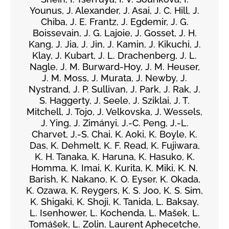
Younus, J. Alexander, J. Asai, J. C. Hill, J.
Chiba, J. E. Frantz, J. Egdemir, J. G.
Boissevain, J. G. Lajoie, J. Gosset, J. H.
Kang, J. Jia, J. Jin, J. Kamin, J. Kikuchi, J.
Klay, J. Kubart, J. L. Drachenberg, J. L.
Nagle, J. M. Burward-Hoy, J. M. Heuser,
J. M. Moss, J. Murata, J. Newby, J.
Nystrand, J. P. Sullivan, J. Park, J. Rak, J.
S. Haggerty, J. Seele, J. Sziklai, J. T.
Mitchell, J. Tojo, J. Velkovska, J. Wessels,
J. Ying, J. Zimányi, J.-C. Peng, J.-L.
Charvet, J.-S. Chai, K. Aoki, K. Boyle, K.
Das, K. Dehmelt, K. F. Read, K. Fujiwara,
K. H. Tanaka, K. Haruna, K. Hasuko, K.
Homma, K. Imai, K. Kurita, K. Miki, K. N.
Barish, K. Nakano, K. O. Eyser, K. Okada,
K. Ozawa, K. Reygers, K. S. Joo, K. S. Sim,
K. Shigaki, K. Shoji, K. Tanida, L. Baksay,
L. Isenhower, L. Kochenda, L. Mašek, L.
Tomášek, L. Zolin, Laurent Aphecetche,