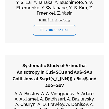
Y. S. Lai, Y. Tanaka, Y. Tsuchimoto, Y. V.
Efremenko, Y. Watanabe, Y.-S. Kim, Z.
Fraenkel, Z. Yasin
PUBLIÉ LE:
18/05/2015
VOIR SUR HAL
Systematic Study of Azimuthal
Anisotropy in Cu$+$Cu and Au$+$Au
Collisions at $sqrt{s_{_{NN}}} = 62.4$ and
200~GeV
A. A. Bickley, A. A. Vinogradov, A. Adare,
A. Al-Jamel, A. Baldisseri, A. Bazilevsky,
A. Churyn, A. D. Frawley, A. Denisov, A.