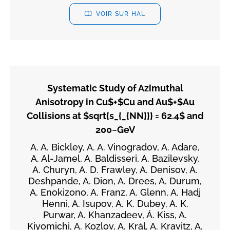
VOIR SUR HAL
Systematic Study of Azimuthal
Anisotropy in Cu$+$Cu and Au$+$Au
Collisions at $sqrt{s_{_{NN}}} = 62.4$ and
200~GeV
A. A. Bickley, A. A. Vinogradov, A. Adare,
A. Al-Jamel, A. Baldisseri, A. Bazilevsky,
A. Churyn, A. D. Frawley, A. Denisov, A.
Deshpande, A. Dion, A. Drees, A. Durum,
A. Enokizono, A. Franz, A. Glenn, A. Hadj
Henni, A. Isupov, A. K. Dubey, A. K.
Purwar, A. Khanzadeev, Á. Kiss, A.
Kiyomichi, A. Kozlov, A. Král, A. Kravitz, A.