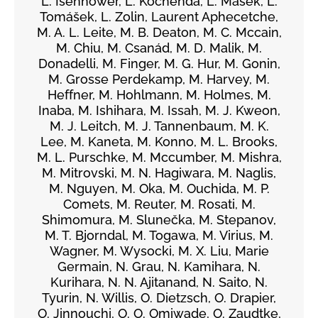
L. Isenhower, L. Kochenda, L. Mašek, L.
Tomášek, L. Zolin, Laurent Aphecetche,
M. A. L. Leite, M. B. Deaton, M. C. Mccain,
M. Chiu, M. Csanád, M. D. Malik, M.
Donadelli, M. Finger, M. G. Hur, M. Gonin,
M. Grosse Perdekamp, M. Harvey, M.
Heffner, M. Hohlmann, M. Holmes, M.
Inaba, M. Ishihara, M. Issah, M. J. Kweon,
M. J. Leitch, M. J. Tannenbaum, M. K.
Lee, M. Kaneta, M. Konno, M. L. Brooks,
M. L. Purschke, M. Mccumber, M. Mishra,
M. Mitrovski, M. N. Hagiwara, M. Naglis,
M. Nguyen, M. Oka, M. Ouchida, M. P.
Comets, M. Reuter, M. Rosati, M.
Shimomura, M. Slunečka, M. Stepanov,
M. T. Bjorndal, M. Togawa, M. Virius, M.
Wagner, M. Wysocki, M. X. Liu, Marie
Germain, N. Grau, N. Kamihara, N.
Kurihara, N. N. Ajitanand, N. Saito, N.
Tyurin, N. Willis, O. Dietzsch, O. Drapier,
O. Jinnouchi, O. O. Omiwade, O. Zaudtke,