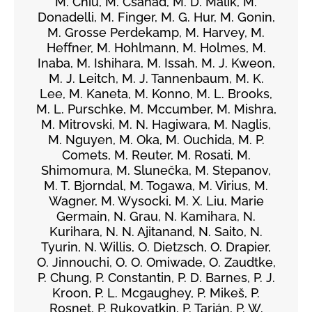
M. Chiu, M. Csanád, M. D. Malik, M.
Donadelli, M. Finger, M. G. Hur, M. Gonin,
M. Grosse Perdekamp, M. Harvey, M.
Heffner, M. Hohlmann, M. Holmes, M.
Inaba, M. Ishihara, M. Issah, M. J. Kweon,
M. J. Leitch, M. J. Tannenbaum, M. K.
Lee, M. Kaneta, M. Konno, M. L. Brooks,
M. L. Purschke, M. Mccumber, M. Mishra,
M. Mitrovski, M. N. Hagiwara, M. Naglis,
M. Nguyen, M. Oka, M. Ouchida, M. P.
Comets, M. Reuter, M. Rosati, M.
Shimomura, M. Slunečka, M. Stepanov,
M. T. Bjorndal, M. Togawa, M. Virius, M.
Wagner, M. Wysocki, M. X. Liu, Marie
Germain, N. Grau, N. Kamihara, N.
Kurihara, N. N. Ajitanand, N. Saito, N.
Tyurin, N. Willis, O. Dietzsch, O. Drapier,
O. Jinnouchi, O. O. Omiwade, O. Zaudtke,
P. Chung, P. Constantin, P. D. Barnes, P. J.
Kroon, P. L. Mcgaughey, P. Mikeš, P.
Rosnet, P. Rukoyatkin, P. Tarján, P. W.