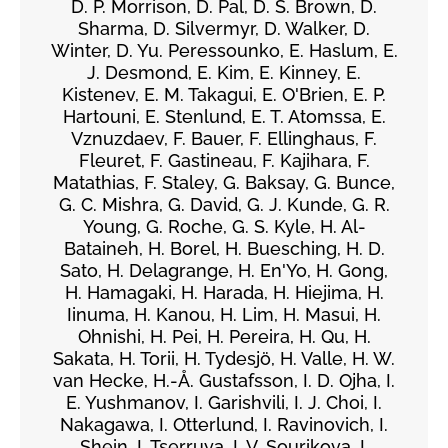
D. P. Morrison, D. Pal, D. S. Brown, D.
Sharma, D. Silvermyr, D. Walker, D.
Winter, D. Yu. Peressounko, E. Haslum, E.
J. Desmond, E. Kim, E. Kinney, E.
Kistenev, E. M. Takagui, E. O'Brien, E. P.
Hartouni, E. Stenlund, E. T. Atomssa, E.
Vznuzdaev, F. Bauer, F. Ellinghaus, F.
Fleuret, F. Gastineau, F. Kajihara, F.
Matathias, F. Staley, G. Baksay, G. Bunce,
G. C. Mishra, G. David, G. J. Kunde, G. R.
Young, G. Roche, G. S. Kyle, H. Al-
Bataineh, H. Borel, H. Buesching, H. D.
Sato, H. Delagrange, H. En'Yo, H. Gong,
H. Hamagaki, H. Harada, H. Hiejima, H.
Iinuma, H. Kanou, H. Lim, H. Masui, H.
Ohnishi, H. Pei, H. Pereira, H. Qu, H.
Sakata, H. Torii, H. Tydesjö, H. Valle, H. W.
van Hecke, H.-Å. Gustafsson, I. D. Ojha, I.
E. Yushmanov, I. Garishvili, I. J. Choi, I.
Nakagawa, I. Otterlund, I. Ravinovich, I.
Shein, I. Tserruya, I. V. Sourikova, I.