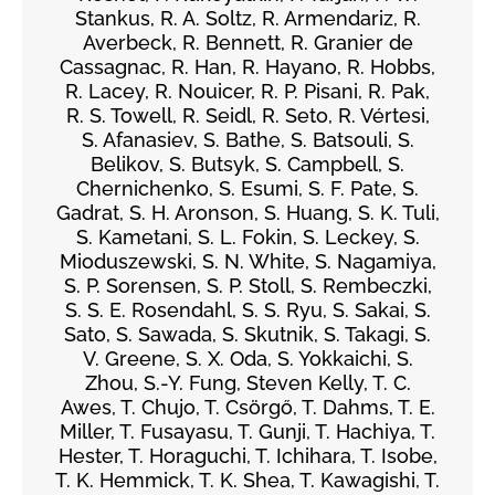
Stankus, R. A. Soltz, R. Armendariz, R.
Averbeck, R. Bennett, R. Granier de
Cassagnac, R. Han, R. Hayano, R. Hobbs,
R. Lacey, R. Nouicer, R. P. Pisani, R. Pak,
R. S. Towell, R. Seidl, R. Seto, R. Vértesi,
S. Afanasiev, S. Bathe, S. Batsouli, S.
Belikov, S. Butsyk, S. Campbell, S.
Chernichenko, S. Esumi, S. F. Pate, S.
Gadrat, S. H. Aronson, S. Huang, S. K. Tuli,
S. Kametani, S. L. Fokin, S. Leckey, S.
Mioduszewski, S. N. White, S. Nagamiya,
S. P. Sorensen, S. P. Stoll, S. Rembeczki,
S. S. E. Rosendahl, S. S. Ryu, S. Sakai, S.
Sato, S. Sawada, S. Skutnik, S. Takagi, S.
V. Greene, S. X. Oda, S. Yokkaichi, S.
Zhou, S.-Y. Fung, Steven Kelly, T. C.
Awes, T. Chujo, T. Csörgő, T. Dahms, T. E.
Miller, T. Fusayasu, T. Gunji, T. Hachiya, T.
Hester, T. Horaguchi, T. Ichihara, T. Isobe,
T. K. Hemmick, T. K. Shea, T. Kawagishi, T.