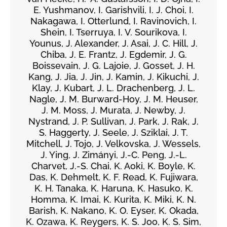
E. Yushmanov, I. Garishvili, I. J. Choi, I.
Nakagawa, I. Otterlund, I. Ravinovich, I.
Shein, I. Tserruya, I. V. Sourikova, I.
Younus, J. Alexander, J. Asai, J. C. Hill, J.
Chiba, J. E. Frantz, J. Egdemir, J. G.
Boissevain, J. G. Lajoie, J. Gosset, J. H.
Kang, J. Jia, J. Jin, J. Kamin, J. Kikuchi, J.
Klay, J. Kubart, J. L. Drachenberg, J. L.
Nagle, J. M. Burward-Hoy, J. M. Heuser,
J. M. Moss, J. Murata, J. Newby, J.
Nystrand, J. P. Sullivan, J. Park, J. Rak, J.
S. Haggerty, J. Seele, J. Sziklai, J. T.
Mitchell, J. Tojo, J. Velkovska, J. Wessels,
J. Ying, J. Zimányi, J.-C. Peng, J.-L.
Charvet, J.-S. Chai, K. Aoki, K. Boyle, K.
Das, K. Dehmelt, K. F. Read, K. Fujiwara,
K. H. Tanaka, K. Haruna, K. Hasuko, K.
Homma, K. Imai, K. Kurita, K. Miki, K. N.
Barish, K. Nakano, K. O. Eyser, K. Okada,
K. Ozawa, K. Reygers, K. S. Joo, K. S. Sim,