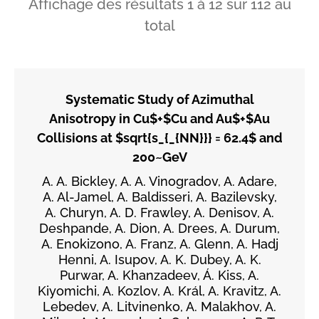
Affichage des résultats
1
à
12
sur
112
au
total
Systematic Study of Azimuthal
Anisotropy in Cu$+$Cu and Au$+$Au
Collisions at $sqrt{s_{_{NN}}} = 62.4$ and
200~GeV
A. A. Bickley, A. A. Vinogradov, A. Adare,
A. Al-Jamel, A. Baldisseri, A. Bazilevsky,
A. Churyn, A. D. Frawley, A. Denisov, A.
Deshpande, A. Dion, A. Drees, A. Durum,
A. Enokizono, A. Franz, A. Glenn, A. Hadj
Henni, A. Isupov, A. K. Dubey, A. K.
Purwar, A. Khanzadeev, Á. Kiss, A.
Kiyomichi, A. Kozlov, A. Král, A. Kravitz, A.
Lebedev, A. Litvinenko, A. Malakhov, A.