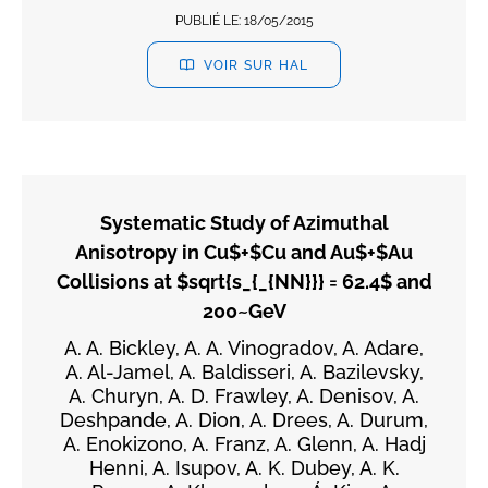
PUBLIÉ LE:
18/05/2015
VOIR SUR HAL
Systematic Study of Azimuthal
Anisotropy in Cu$+$Cu and Au$+$Au
Collisions at $sqrt{s_{_{NN}}} = 62.4$ and
200~GeV
A. A. Bickley, A. A. Vinogradov, A. Adare,
A. Al-Jamel, A. Baldisseri, A. Bazilevsky,
A. Churyn, A. D. Frawley, A. Denisov, A.
Deshpande, A. Dion, A. Drees, A. Durum,
A. Enokizono, A. Franz, A. Glenn, A. Hadj
Henni, A. Isupov, A. K. Dubey, A. K.