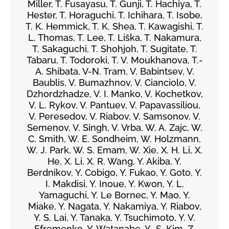
Miller, T. Fusayasu, T. Gunji, T. Hachiya, T.
Hester, T. Horaguchi, T. Ichihara, T. Isobe,
T. K. Hemmick, T. K. Shea, T. Kawagishi, T.
L. Thomas, T. Lee, T. Liška, T. Nakamura,
T. Sakaguchi, T. Shohjoh, T. Sugitate, T.
Tabaru, T. Todoroki, T. V. Moukhanova, T.-
A. Shibata, V-N. Tram, V. Babintsev, V.
Baublis, V. Bumazhnov, V. Cianciolo, V.
Dzhordzhadze, V. I. Manko, V. Kochetkov,
V. L. Rykov, V. Pantuev, V. Papavassiliou,
V. Peresedov, V. Riabov, V. Samsonov, V.
Semenov, V. Singh, V. Vrba, W. A. Zajc, W.
C. Smith, W. E. Sondheim, W. Holzmann,
W. J. Park, W. S. Emam, W. Xie, X. H. Li, X.
He, X. Li, X. R. Wang, Y. Akiba, Y.
Berdnikov, Y. Cobigo, Y. Fukao, Y. Goto, Y.
I. Makdisi, Y. Inoue, Y. Kwon, Y. L.
Yamaguchi, Y. Le Bornec, Y. Mao, Y.
Miake, Y. Nagata, Y. Nakamiya, Y. Riabov,
Y. S. Lai, Y. Tanaka, Y. Tsuchimoto, Y. V.
Efremenko, Y. Watanabe, Y.-S. Kim, Z.