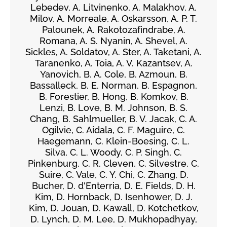
Lebedev, A. Litvinenko, A. Malakhov, A.
Milov, A. Morreale, A. Oskarsson, A. P. T.
Palounek, A. Rakotozafindrabe, A.
Romana, A. S. Nyanin, A. Shevel, A.
Sickles, A. Soldatov, A. Ster, A. Taketani, A.
Taranenko, A. Toia, A. V. Kazantsev, A.
Yanovich, B. A. Cole, B. Azmoun, B.
Bassalleck, B. E. Norman, B. Espagnon,
B. Forestier, B. Hong, B. Komkov, B.
Lenzi, B. Love, B. M. Johnson, B. S.
Chang, B. Sahlmueller, B. V. Jacak, C. A.
Ogilvie, C. Aidala, C. F. Maguire, C.
Haegemann, C. Klein-Boesing, C. L.
Silva, C. L. Woody, C. P. Singh, C.
Pinkenburg, C. R. Cleven, C. Silvestre, C.
Suire, C. Vale, C. Y. Chi, C. Zhang, D.
Bucher, D. d'Enterria, D. E. Fields, D. H.
Kim, D. Hornback, D. Isenhower, D. J.
Kim, D. Jouan, D. Kawall, D. Kotchetkov,
D. Lynch, D. M. Lee, D. Mukhopadhyay,