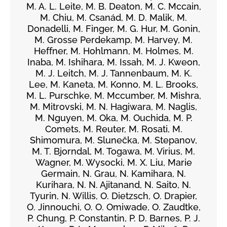
M. A. L. Leite, M. B. Deaton, M. C. Mccain,
M. Chiu, M. Csanád, M. D. Malik, M.
Donadelli, M. Finger, M. G. Hur, M. Gonin,
M. Grosse Perdekamp, M. Harvey, M.
Heffner, M. Hohlmann, M. Holmes, M.
Inaba, M. Ishihara, M. Issah, M. J. Kweon,
M. J. Leitch, M. J. Tannenbaum, M. K.
Lee, M. Kaneta, M. Konno, M. L. Brooks,
M. L. Purschke, M. Mccumber, M. Mishra,
M. Mitrovski, M. N. Hagiwara, M. Naglis,
M. Nguyen, M. Oka, M. Ouchida, M. P.
Comets, M. Reuter, M. Rosati, M.
Shimomura, M. Slunečka, M. Stepanov,
M. T. Bjorndal, M. Togawa, M. Virius, M.
Wagner, M. Wysocki, M. X. Liu, Marie
Germain, N. Grau, N. Kamihara, N.
Kurihara, N. N. Ajitanand, N. Saito, N.
Tyurin, N. Willis, O. Dietzsch, O. Drapier,
O. Jinnouchi, O. O. Omiwade, O. Zaudtke,
P. Chung, P. Constantin, P. D. Barnes, P. J.