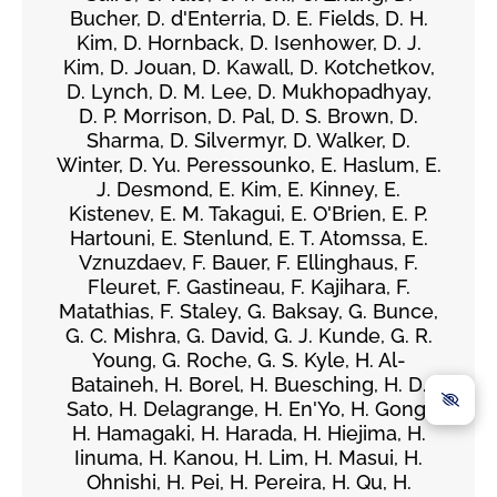
Bucher, D. d'Enterria, D. E. Fields, D. H.
Kim, D. Hornback, D. Isenhower, D. J.
Kim, D. Jouan, D. Kawall, D. Kotchetkov,
D. Lynch, D. M. Lee, D. Mukhopadhyay,
D. P. Morrison, D. Pal, D. S. Brown, D.
Sharma, D. Silvermyr, D. Walker, D.
Winter, D. Yu. Peressounko, E. Haslum, E.
J. Desmond, E. Kim, E. Kinney, E.
Kistenev, E. M. Takagui, E. O'Brien, E. P.
Hartouni, E. Stenlund, E. T. Atomssa, E.
Vznuzdaev, F. Bauer, F. Ellinghaus, F.
Fleuret, F. Gastineau, F. Kajihara, F.
Matathias, F. Staley, G. Baksay, G. Bunce,
G. C. Mishra, G. David, G. J. Kunde, G. R.
Young, G. Roche, G. S. Kyle, H. Al-
Bataineh, H. Borel, H. Buesching, H. D.
Sato, H. Delagrange, H. En'Yo, H. Gong,
H. Hamagaki, H. Harada, H. Hiejima, H.
Iinuma, H. Kanou, H. Lim, H. Masui, H.
Ohnishi, H. Pei, H. Pereira, H. Qu, H.