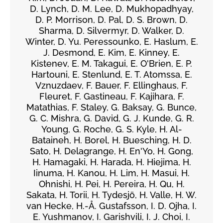
D. Lynch, D. M. Lee, D. Mukhopadhyay,
D. P. Morrison, D. Pal, D. S. Brown, D.
Sharma, D. Silvermyr, D. Walker, D.
Winter, D. Yu. Peressounko, E. Haslum, E.
J. Desmond, E. Kim, E. Kinney, E.
Kistenev, E. M. Takagui, E. O'Brien, E. P.
Hartouni, E. Stenlund, E. T. Atomssa, E.
Vznuzdaev, F. Bauer, F. Ellinghaus, F.
Fleuret, F. Gastineau, F. Kajihara, F.
Matathias, F. Staley, G. Baksay, G. Bunce,
G. C. Mishra, G. David, G. J. Kunde, G. R.
Young, G. Roche, G. S. Kyle, H. Al-
Bataineh, H. Borel, H. Buesching, H. D.
Sato, H. Delagrange, H. En'Yo, H. Gong,
H. Hamagaki, H. Harada, H. Hiejima, H.
Iinuma, H. Kanou, H. Lim, H. Masui, H.
Ohnishi, H. Pei, H. Pereira, H. Qu, H.
Sakata, H. Torii, H. Tydesjö, H. Valle, H. W.
van Hecke, H.-Å. Gustafsson, I. D. Ojha, I.
E. Yushmanov, I. Garishvili, I. J. Choi, I.