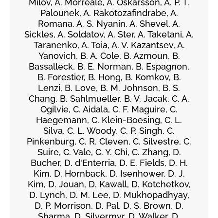
Milov, A. Morreale, A. Oskarsson, A. P. T.
Palounek, A. Rakotozafindrabe, A.
Romana, A. S. Nyanin, A. Shevel, A.
Sickles, A. Soldatov, A. Ster, A. Taketani, A.
Taranenko, A. Toia, A. V. Kazantsev, A.
Yanovich, B. A. Cole, B. Azmoun, B.
Bassalleck, B. E. Norman, B. Espagnon,
B. Forestier, B. Hong, B. Komkov, B.
Lenzi, B. Love, B. M. Johnson, B. S.
Chang, B. Sahlmueller, B. V. Jacak, C. A.
Ogilvie, C. Aidala, C. F. Maguire, C.
Haegemann, C. Klein-Boesing, C. L.
Silva, C. L. Woody, C. P. Singh, C.
Pinkenburg, C. R. Cleven, C. Silvestre, C.
Suire, C. Vale, C. Y. Chi, C. Zhang, D.
Bucher, D. d'Enterria, D. E. Fields, D. H.
Kim, D. Hornback, D. Isenhower, D. J.
Kim, D. Jouan, D. Kawall, D. Kotchetkov,
D. Lynch, D. M. Lee, D. Mukhopadhyay,
D. P. Morrison, D. Pal, D. S. Brown, D.
Sharma, D. Silvermyr, D. Walker, D.