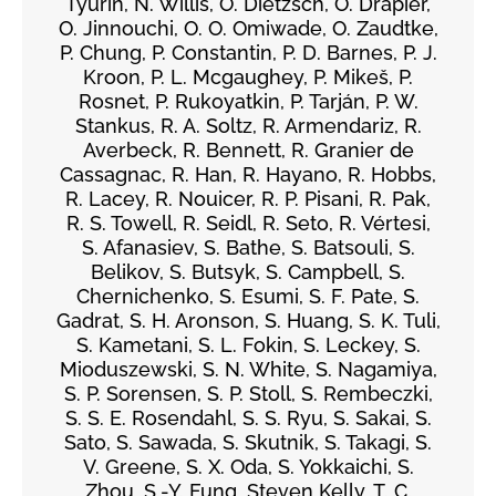
Tyurin, N. Willis, O. Dietzsch, O. Drapier,
O. Jinnouchi, O. O. Omiwade, O. Zaudtke,
P. Chung, P. Constantin, P. D. Barnes, P. J.
Kroon, P. L. Mcgaughey, P. Mikeš, P.
Rosnet, P. Rukoyatkin, P. Tarján, P. W.
Stankus, R. A. Soltz, R. Armendariz, R.
Averbeck, R. Bennett, R. Granier de
Cassagnac, R. Han, R. Hayano, R. Hobbs,
R. Lacey, R. Nouicer, R. P. Pisani, R. Pak,
R. S. Towell, R. Seidl, R. Seto, R. Vértesi,
S. Afanasiev, S. Bathe, S. Batsouli, S.
Belikov, S. Butsyk, S. Campbell, S.
Chernichenko, S. Esumi, S. F. Pate, S.
Gadrat, S. H. Aronson, S. Huang, S. K. Tuli,
S. Kametani, S. L. Fokin, S. Leckey, S.
Mioduszewski, S. N. White, S. Nagamiya,
S. P. Sorensen, S. P. Stoll, S. Rembeczki,
S. S. E. Rosendahl, S. S. Ryu, S. Sakai, S.
Sato, S. Sawada, S. Skutnik, S. Takagi, S.
V. Greene, S. X. Oda, S. Yokkaichi, S.
Zhou, S.-Y. Fung, Steven Kelly, T. C.