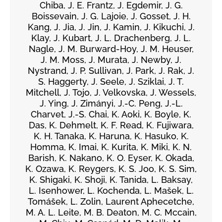
Chiba, J. E. Frantz, J. Egdemir, J. G.
Boissevain, J. G. Lajoie, J. Gosset, J. H.
Kang, J. Jia, J. Jin, J. Kamin, J. Kikuchi, J.
Klay, J. Kubart, J. L. Drachenberg, J. L.
Nagle, J. M. Burward-Hoy, J. M. Heuser,
J. M. Moss, J. Murata, J. Newby, J.
Nystrand, J. P. Sullivan, J. Park, J. Rak, J.
S. Haggerty, J. Seele, J. Sziklai, J. T.
Mitchell, J. Tojo, J. Velkovska, J. Wessels,
J. Ying, J. Zimányi, J.-C. Peng, J.-L.
Charvet, J.-S. Chai, K. Aoki, K. Boyle, K.
Das, K. Dehmelt, K. F. Read, K. Fujiwara,
K. H. Tanaka, K. Haruna, K. Hasuko, K.
Homma, K. Imai, K. Kurita, K. Miki, K. N.
Barish, K. Nakano, K. O. Eyser, K. Okada,
K. Ozawa, K. Reygers, K. S. Joo, K. S. Sim,
K. Shigaki, K. Shoji, K. Tanida, L. Baksay,
L. Isenhower, L. Kochenda, L. Mašek, L.
Tomášek, L. Zolin, Laurent Aphecetche,
M. A. L. Leite, M. B. Deaton, M. C. Mccain,