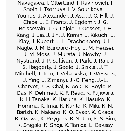
Nakagawa, I. Otterlund, I. Ravinovich, I.
Shein, I. Tserruya, I. V. Sourikova, I.
Younus, J. Alexander, J. Asai, J. C. Hill, J.
Chiba, J. E. Frantz, J. Egdemir, J. G.
Boissevain, J. G. Lajoie, J. Gosset, J. H.
Kang, J. Jia, J. Jin, J. Kamin, J. Kikuchi, J.
Klay, J. Kubart, J. L. Drachenberg, J. L.
Nagle, J. M. Burward-Hoy, J. M. Heuser,
J. M. Moss, J. Murata, J. Newby, J.
Nystrand, J. P. Sullivan, J. Park, J. Rak, J.
S. Haggerty, J. Seele, J. Sziklai, J. T.
Mitchell, J. Tojo, J. Velkovska, J. Wessels,
J. Ying, J. Zimányi, J.-C. Peng, J.-L.
Charvet, J.-S. Chai, K. Aoki, K. Boyle, K.
Das, K. Dehmelt, K. F. Read, K. Fujiwara,
K. H. Tanaka, K. Haruna, K. Hasuko, K.
Homma, K. Imai, K. Kurita, K. Miki, K. N.
Barish, K. Nakano, K. O. Eyser, K. Okada,
K. Ozawa, K. Reygers, K. S. Joo, K. S. Sim,
K. Shigaki, K. Shoji, K. Tanida, L. Baksay,