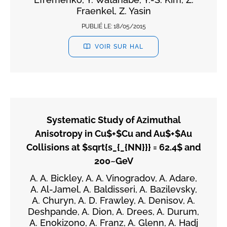
Fraenkel, Z. Yasin
PUBLIÉ LE:
18/05/2015
VOIR SUR HAL
Systematic Study of Azimuthal
Anisotropy in Cu$+$Cu and Au$+$Au
Collisions at $sqrt{s_{_{NN}}} = 62.4$ and
200~GeV
A. A. Bickley, A. A. Vinogradov, A. Adare,
A. Al-Jamel, A. Baldisseri, A. Bazilevsky,
A. Churyn, A. D. Frawley, A. Denisov, A.
Deshpande, A. Dion, A. Drees, A. Durum,
A. Enokizono, A. Franz, A. Glenn, A. Hadj