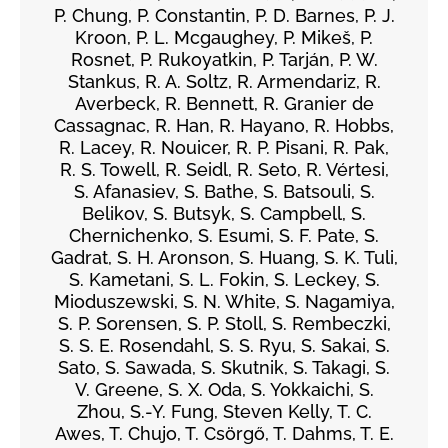
P. Chung, P. Constantin, P. D. Barnes, P. J.
Kroon, P. L. Mcgaughey, P. Mikeš, P.
Rosnet, P. Rukoyatkin, P. Tarján, P. W.
Stankus, R. A. Soltz, R. Armendariz, R.
Averbeck, R. Bennett, R. Granier de
Cassagnac, R. Han, R. Hayano, R. Hobbs,
R. Lacey, R. Nouicer, R. P. Pisani, R. Pak,
R. S. Towell, R. Seidl, R. Seto, R. Vértesi,
S. Afanasiev, S. Bathe, S. Batsouli, S.
Belikov, S. Butsyk, S. Campbell, S.
Chernichenko, S. Esumi, S. F. Pate, S.
Gadrat, S. H. Aronson, S. Huang, S. K. Tuli,
S. Kametani, S. L. Fokin, S. Leckey, S.
Mioduszewski, S. N. White, S. Nagamiya,
S. P. Sorensen, S. P. Stoll, S. Rembeczki,
S. S. E. Rosendahl, S. S. Ryu, S. Sakai, S.
Sato, S. Sawada, S. Skutnik, S. Takagi, S.
V. Greene, S. X. Oda, S. Yokkaichi, S.
Zhou, S.-Y. Fung, Steven Kelly, T. C.
Awes, T. Chujo, T. Csörgő, T. Dahms, T. E.