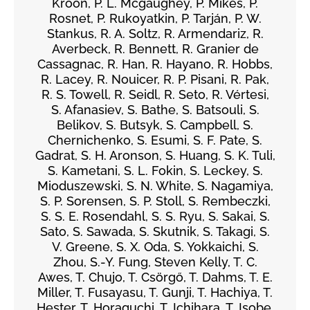
Kroon, P. L. Mcgaughey, P. Mikeš, P.
Rosnet, P. Rukoyatkin, P. Tarján, P. W.
Stankus, R. A. Soltz, R. Armendariz, R.
Averbeck, R. Bennett, R. Granier de
Cassagnac, R. Han, R. Hayano, R. Hobbs,
R. Lacey, R. Nouicer, R. P. Pisani, R. Pak,
R. S. Towell, R. Seidl, R. Seto, R. Vértesi,
S. Afanasiev, S. Bathe, S. Batsouli, S.
Belikov, S. Butsyk, S. Campbell, S.
Chernichenko, S. Esumi, S. F. Pate, S.
Gadrat, S. H. Aronson, S. Huang, S. K. Tuli,
S. Kametani, S. L. Fokin, S. Leckey, S.
Mioduszewski, S. N. White, S. Nagamiya,
S. P. Sorensen, S. P. Stoll, S. Rembeczki,
S. S. E. Rosendahl, S. S. Ryu, S. Sakai, S.
Sato, S. Sawada, S. Skutnik, S. Takagi, S.
V. Greene, S. X. Oda, S. Yokkaichi, S.
Zhou, S.-Y. Fung, Steven Kelly, T. C.
Awes, T. Chujo, T. Csörgő, T. Dahms, T. E.
Miller, T. Fusayasu, T. Gunji, T. Hachiya, T.
Hester, T. Horaguchi, T. Ichihara, T. Isobe,