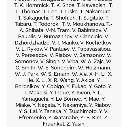
T. K. Hemmick, T. K. Shea, T. Kawagishi, T.
L. Thomas, T. Lee, T. Liška, T. Nakamura,
T. Sakaguchi, T. Shohjoh, T. Sugitate, T.
Tabaru, T. Todoroki, T. V. Moukhanova, T.-
A. Shibata, V-N. Tram, V. Babintsev, V.
Baublis, V. Bumazhnov, V. Cianciolo, V.
Dzhordzhadze, V. I. Manko, V. Kochetkov,
V. L. Rykov, V. Pantuev, V. Papavassiliou,
V. Peresedov, V. Riabov, V. Samsonov, V.
Semenov, V. Singh, V. Vrba, W. A. Zajc, W.
C. Smith, W. E. Sondheim, W. Holzmann,
W. J. Park, W. S. Emam, W. Xie, X. H. Li, X.
He, X. Li, X. R. Wang, Y. Akiba, Y.
Berdnikov, Y. Cobigo, Y. Fukao, Y. Goto, Y.
I. Makdisi, Y. Inoue, Y. Kwon, Y. L.
Yamaguchi, Y. Le Bornec, Y. Mao, Y.
Miake, Y. Nagata, Y. Nakamiya, Y. Riabov,
Y. S. Lai, Y. Tanaka, Y. Tsuchimoto, Y. V.
Efremenko, Y. Watanabe, Y.-S. Kim, Z.
Fraenkel, Z. Yasin