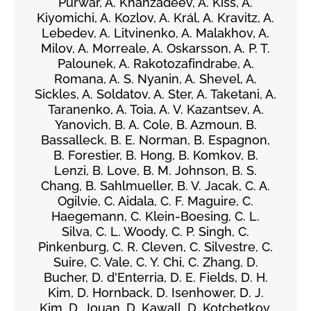
Purwar, A. Khanzadeev, Á. Kiss, A.
Kiyomichi, A. Kozlov, A. Král, A. Kravitz, A.
Lebedev, A. Litvinenko, A. Malakhov, A.
Milov, A. Morreale, A. Oskarsson, A. P. T.
Palounek, A. Rakotozafindrabe, A.
Romana, A. S. Nyanin, A. Shevel, A.
Sickles, A. Soldatov, A. Ster, A. Taketani, A.
Taranenko, A. Toia, A. V. Kazantsev, A.
Yanovich, B. A. Cole, B. Azmoun, B.
Bassalleck, B. E. Norman, B. Espagnon,
B. Forestier, B. Hong, B. Komkov, B.
Lenzi, B. Love, B. M. Johnson, B. S.
Chang, B. Sahlmueller, B. V. Jacak, C. A.
Ogilvie, C. Aidala, C. F. Maguire, C.
Haegemann, C. Klein-Boesing, C. L.
Silva, C. L. Woody, C. P. Singh, C.
Pinkenburg, C. R. Cleven, C. Silvestre, C.
Suire, C. Vale, C. Y. Chi, C. Zhang, D.
Bucher, D. d'Enterria, D. E. Fields, D. H.
Kim, D. Hornback, D. Isenhower, D. J.
Kim, D. Jouan, D. Kawall, D. Kotchetkov,