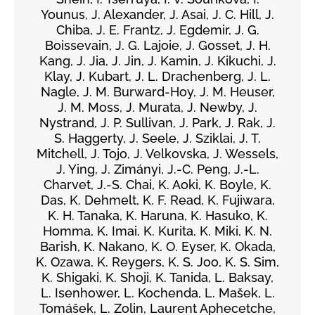
Younus, J. Alexander, J. Asai, J. C. Hill, J.
Chiba, J. E. Frantz, J. Egdemir, J. G.
Boissevain, J. G. Lajoie, J. Gosset, J. H.
Kang, J. Jia, J. Jin, J. Kamin, J. Kikuchi, J.
Klay, J. Kubart, J. L. Drachenberg, J. L.
Nagle, J. M. Burward-Hoy, J. M. Heuser,
J. M. Moss, J. Murata, J. Newby, J.
Nystrand, J. P. Sullivan, J. Park, J. Rak, J.
S. Haggerty, J. Seele, J. Sziklai, J. T.
Mitchell, J. Tojo, J. Velkovska, J. Wessels,
J. Ying, J. Zimányi, J.-C. Peng, J.-L.
Charvet, J.-S. Chai, K. Aoki, K. Boyle, K.
Das, K. Dehmelt, K. F. Read, K. Fujiwara,
K. H. Tanaka, K. Haruna, K. Hasuko, K.
Homma, K. Imai, K. Kurita, K. Miki, K. N.
Barish, K. Nakano, K. O. Eyser, K. Okada,
K. Ozawa, K. Reygers, K. S. Joo, K. S. Sim,
K. Shigaki, K. Shoji, K. Tanida, L. Baksay,
L. Isenhower, L. Kochenda, L. Mašek, L.
Tomášek, L. Zolin, Laurent Aphecetche,