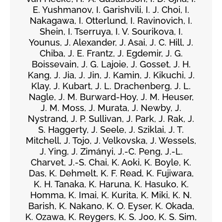
E. Yushmanov, I. Garishvili, I. J. Choi, I.
Nakagawa, I. Otterlund, I. Ravinovich, I.
Shein, I. Tserruya, I. V. Sourikova, I.
Younus, J. Alexander, J. Asai, J. C. Hill, J.
Chiba, J. E. Frantz, J. Egdemir, J. G.
Boissevain, J. G. Lajoie, J. Gosset, J. H.
Kang, J. Jia, J. Jin, J. Kamin, J. Kikuchi, J.
Klay, J. Kubart, J. L. Drachenberg, J. L.
Nagle, J. M. Burward-Hoy, J. M. Heuser,
J. M. Moss, J. Murata, J. Newby, J.
Nystrand, J. P. Sullivan, J. Park, J. Rak, J.
S. Haggerty, J. Seele, J. Sziklai, J. T.
Mitchell, J. Tojo, J. Velkovska, J. Wessels,
J. Ying, J. Zimányi, J.-C. Peng, J.-L.
Charvet, J.-S. Chai, K. Aoki, K. Boyle, K.
Das, K. Dehmelt, K. F. Read, K. Fujiwara,
K. H. Tanaka, K. Haruna, K. Hasuko, K.
Homma, K. Imai, K. Kurita, K. Miki, K. N.
Barish, K. Nakano, K. O. Eyser, K. Okada,
K. Ozawa, K. Reygers, K. S. Joo, K. S. Sim,