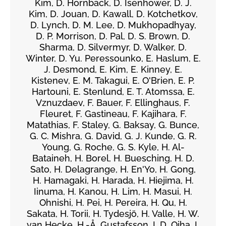
Kim, D. Hornback, D. Isenhower, D. J.
Kim, D. Jouan, D. Kawall, D. Kotchetkov,
D. Lynch, D. M. Lee, D. Mukhopadhyay,
D. P. Morrison, D. Pal, D. S. Brown, D.
Sharma, D. Silvermyr, D. Walker, D.
Winter, D. Yu. Peressounko, E. Haslum, E.
J. Desmond, E. Kim, E. Kinney, E.
Kistenev, E. M. Takagui, E. O'Brien, E. P.
Hartouni, E. Stenlund, E. T. Atomssa, E.
Vznuzdaev, F. Bauer, F. Ellinghaus, F.
Fleuret, F. Gastineau, F. Kajihara, F.
Matathias, F. Staley, G. Baksay, G. Bunce,
G. C. Mishra, G. David, G. J. Kunde, G. R.
Young, G. Roche, G. S. Kyle, H. Al-
Bataineh, H. Borel, H. Buesching, H. D.
Sato, H. Delagrange, H. En'Yo, H. Gong,
H. Hamagaki, H. Harada, H. Hiejima, H.
Iinuma, H. Kanou, H. Lim, H. Masui, H.
Ohnishi, H. Pei, H. Pereira, H. Qu, H.
Sakata, H. Torii, H. Tydesjö, H. Valle, H. W.
van Hecke, H.-Å. Gustafsson, I. D. Ojha, I.