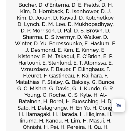
Bucher, D. d'Enterria, D. E. Fields, D. H.
Kim, D. Hornback, D. Isenhower, D. J.
Kim, D. Jouan, D. Kawall, D. Kotchetkov,
D. Lynch, D. M. Lee, D. Mukhopadhyay,
D. P. Morrison, D. Pal, D. S. Brown, D.
Sharma, D. Silvermyr, D. Walker, D.
Winter, D. Yu. Peressounko, E. Haslum, E.
J. Desmond, E. Kim, E. Kinney, E.
Kistenev, E. M. Takagui, E. O'Brien, E. P.
Hartouni, E. Stenlund, E. T. Atomssa, E.
Vznuzdaev, F. Bauer, F. Ellinghaus, F.
Fleuret, F. Gastineau, F. Kajihara, F.
Matathias, F. Staley, G. Baksay, G. Bunce,
G. C. Mishra, G. David, G. J. Kunde, G. R.
Young, G. Roche, G. S. Kyle, H. Al-
Bataineh, H. Borel, H. Buesching, H. D.
Sato, H. Delagrange, H. En'Yo, H. Gong,
H. Hamagaki, H. Harada, H. Hiejima, H.
Iinuma, H. Kanou, H. Lim, H. Masui, H.
Ohnishi, H. Pei, H. Pereira, H. Qu, H.