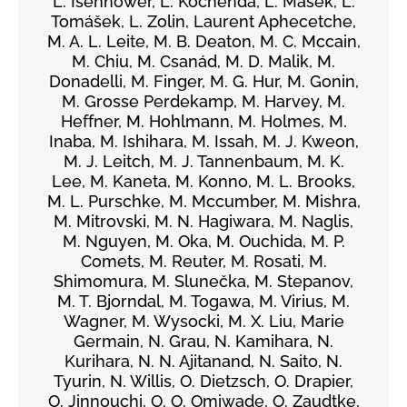
L. Isenhower, L. Kochenda, L. Mašek, L.
Tomášek, L. Zolin, Laurent Aphecetche,
M. A. L. Leite, M. B. Deaton, M. C. Mccain,
M. Chiu, M. Csanád, M. D. Malik, M.
Donadelli, M. Finger, M. G. Hur, M. Gonin,
M. Grosse Perdekamp, M. Harvey, M.
Heffner, M. Hohlmann, M. Holmes, M.
Inaba, M. Ishihara, M. Issah, M. J. Kweon,
M. J. Leitch, M. J. Tannenbaum, M. K.
Lee, M. Kaneta, M. Konno, M. L. Brooks,
M. L. Purschke, M. Mccumber, M. Mishra,
M. Mitrovski, M. N. Hagiwara, M. Naglis,
M. Nguyen, M. Oka, M. Ouchida, M. P.
Comets, M. Reuter, M. Rosati, M.
Shimomura, M. Slunečka, M. Stepanov,
M. T. Bjorndal, M. Togawa, M. Virius, M.
Wagner, M. Wysocki, M. X. Liu, Marie
Germain, N. Grau, N. Kamihara, N.
Kurihara, N. N. Ajitanand, N. Saito, N.
Tyurin, N. Willis, O. Dietzsch, O. Drapier,
O. Jinnouchi, O. O. Omiwade, O. Zaudtke,