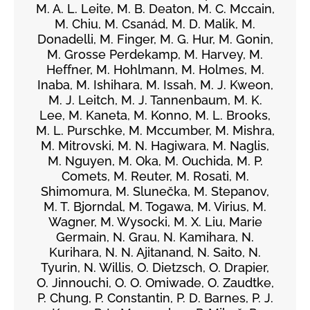
M. A. L. Leite, M. B. Deaton, M. C. Mccain,
M. Chiu, M. Csanád, M. D. Malik, M.
Donadelli, M. Finger, M. G. Hur, M. Gonin,
M. Grosse Perdekamp, M. Harvey, M.
Heffner, M. Hohlmann, M. Holmes, M.
Inaba, M. Ishihara, M. Issah, M. J. Kweon,
M. J. Leitch, M. J. Tannenbaum, M. K.
Lee, M. Kaneta, M. Konno, M. L. Brooks,
M. L. Purschke, M. Mccumber, M. Mishra,
M. Mitrovski, M. N. Hagiwara, M. Naglis,
M. Nguyen, M. Oka, M. Ouchida, M. P.
Comets, M. Reuter, M. Rosati, M.
Shimomura, M. Slunečka, M. Stepanov,
M. T. Bjorndal, M. Togawa, M. Virius, M.
Wagner, M. Wysocki, M. X. Liu, Marie
Germain, N. Grau, N. Kamihara, N.
Kurihara, N. N. Ajitanand, N. Saito, N.
Tyurin, N. Willis, O. Dietzsch, O. Drapier,
O. Jinnouchi, O. O. Omiwade, O. Zaudtke,
P. Chung, P. Constantin, P. D. Barnes, P. J.