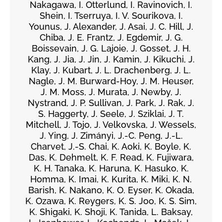
Nakagawa, I. Otterlund, I. Ravinovich, I.
Shein, I. Tserruya, I. V. Sourikova, I.
Younus, J. Alexander, J. Asai, J. C. Hill, J.
Chiba, J. E. Frantz, J. Egdemir, J. G.
Boissevain, J. G. Lajoie, J. Gosset, J. H.
Kang, J. Jia, J. Jin, J. Kamin, J. Kikuchi, J.
Klay, J. Kubart, J. L. Drachenberg, J. L.
Nagle, J. M. Burward-Hoy, J. M. Heuser,
J. M. Moss, J. Murata, J. Newby, J.
Nystrand, J. P. Sullivan, J. Park, J. Rak, J.
S. Haggerty, J. Seele, J. Sziklai, J. T.
Mitchell, J. Tojo, J. Velkovska, J. Wessels,
J. Ying, J. Zimányi, J.-C. Peng, J.-L.
Charvet, J.-S. Chai, K. Aoki, K. Boyle, K.
Das, K. Dehmelt, K. F. Read, K. Fujiwara,
K. H. Tanaka, K. Haruna, K. Hasuko, K.
Homma, K. Imai, K. Kurita, K. Miki, K. N.
Barish, K. Nakano, K. O. Eyser, K. Okada,
K. Ozawa, K. Reygers, K. S. Joo, K. S. Sim,
K. Shigaki, K. Shoji, K. Tanida, L. Baksay,