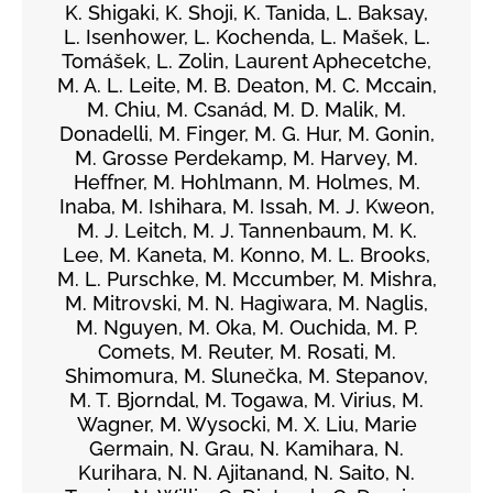
K. Shigaki, K. Shoji, K. Tanida, L. Baksay,
L. Isenhower, L. Kochenda, L. Mašek, L.
Tomášek, L. Zolin, Laurent Aphecetche,
M. A. L. Leite, M. B. Deaton, M. C. Mccain,
M. Chiu, M. Csanád, M. D. Malik, M.
Donadelli, M. Finger, M. G. Hur, M. Gonin,
M. Grosse Perdekamp, M. Harvey, M.
Heffner, M. Hohlmann, M. Holmes, M.
Inaba, M. Ishihara, M. Issah, M. J. Kweon,
M. J. Leitch, M. J. Tannenbaum, M. K.
Lee, M. Kaneta, M. Konno, M. L. Brooks,
M. L. Purschke, M. Mccumber, M. Mishra,
M. Mitrovski, M. N. Hagiwara, M. Naglis,
M. Nguyen, M. Oka, M. Ouchida, M. P.
Comets, M. Reuter, M. Rosati, M.
Shimomura, M. Slunečka, M. Stepanov,
M. T. Bjorndal, M. Togawa, M. Virius, M.
Wagner, M. Wysocki, M. X. Liu, Marie
Germain, N. Grau, N. Kamihara, N.
Kurihara, N. N. Ajitanand, N. Saito, N.