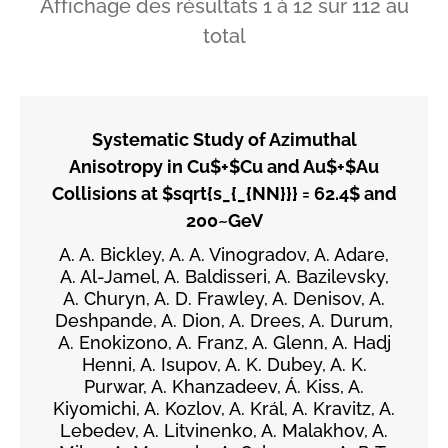
Affichage des résultats
1
à
12
sur
112
au
total
Systematic Study of Azimuthal
Anisotropy in Cu$+$Cu and Au$+$Au
Collisions at $sqrt{s_{_{NN}}} = 62.4$ and
200~GeV
A. A. Bickley, A. A. Vinogradov, A. Adare,
A. Al-Jamel, A. Baldisseri, A. Bazilevsky,
A. Churyn, A. D. Frawley, A. Denisov, A.
Deshpande, A. Dion, A. Drees, A. Durum,
A. Enokizono, A. Franz, A. Glenn, A. Hadj
Henni, A. Isupov, A. K. Dubey, A. K.
Purwar, A. Khanzadeev, Á. Kiss, A.
Kiyomichi, A. Kozlov, A. Král, A. Kravitz, A.
Lebedev, A. Litvinenko, A. Malakhov, A.