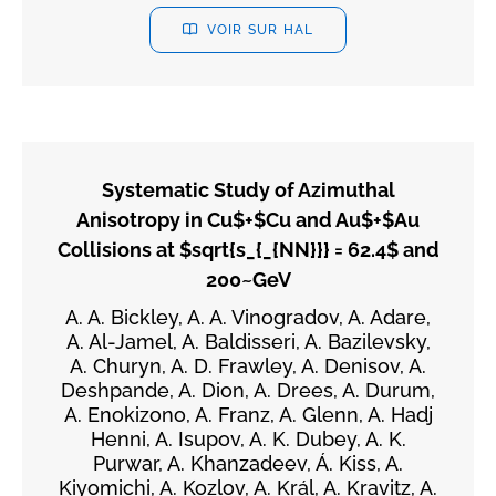
VOIR SUR HAL
Systematic Study of Azimuthal
Anisotropy in Cu$+$Cu and Au$+$Au
Collisions at $sqrt{s_{_{NN}}} = 62.4$ and
200~GeV
A. A. Bickley, A. A. Vinogradov, A. Adare,
A. Al-Jamel, A. Baldisseri, A. Bazilevsky,
A. Churyn, A. D. Frawley, A. Denisov, A.
Deshpande, A. Dion, A. Drees, A. Durum,
A. Enokizono, A. Franz, A. Glenn, A. Hadj
Henni, A. Isupov, A. K. Dubey, A. K.
Purwar, A. Khanzadeev, Á. Kiss, A.
Kiyomichi, A. Kozlov, A. Král, A. Kravitz, A.