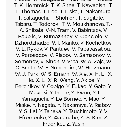
T. K. Hemmick, T. K. Shea, T. Kawagishi, T.
L. Thomas, T. Lee, T. Liška, T. Nakamura,
T. Sakaguchi, T. Shohjoh, T. Sugitate, T.
Tabaru, T. Todoroki, T. V. Moukhanova, T.-
A. Shibata, V-N. Tram, V. Babintsev, V.
Baublis, V. Bumazhnov, V. Cianciolo, V.
Dzhordzhadze, V. I. Manko, V. Kochetkov,
V. L. Rykov, V. Pantuev, V. Papavassiliou,
V. Peresedov, V. Riabov, V. Samsonov, V.
Semenov, V. Singh, V. Vrba, W. A. Zajc, W.
C. Smith, W. E. Sondheim, W. Holzmann,
W. J. Park, W. S. Emam, W. Xie, X. H. Li, X.
He, X. Li, X. R. Wang, Y. Akiba, Y.
Berdnikov, Y. Cobigo, Y. Fukao, Y. Goto, Y.
I. Makdisi, Y. Inoue, Y. Kwon, Y. L.
Yamaguchi, Y. Le Bornec, Y. Mao, Y.
Miake, Y. Nagata, Y. Nakamiya, Y. Riabov,
Y. S. Lai, Y. Tanaka, Y. Tsuchimoto, Y. V.
Efremenko, Y. Watanabe, Y.-S. Kim, Z.
Fraenkel, Z. Yasin