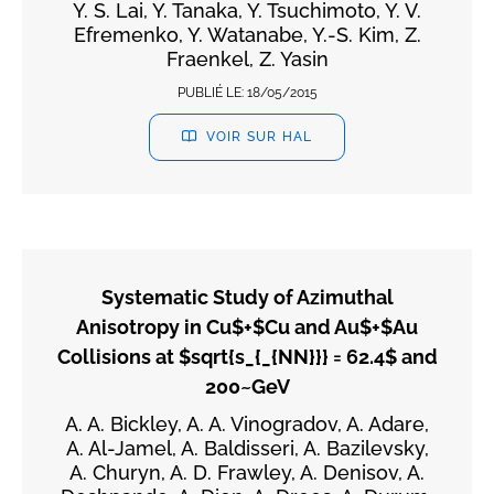
Y. S. Lai, Y. Tanaka, Y. Tsuchimoto, Y. V.
Efremenko, Y. Watanabe, Y.-S. Kim, Z.
Fraenkel, Z. Yasin
PUBLIÉ LE:
18/05/2015
VOIR SUR HAL
Systematic Study of Azimuthal
Anisotropy in Cu$+$Cu and Au$+$Au
Collisions at $sqrt{s_{_{NN}}} = 62.4$ and
200~GeV
A. A. Bickley, A. A. Vinogradov, A. Adare,
A. Al-Jamel, A. Baldisseri, A. Bazilevsky,
A. Churyn, A. D. Frawley, A. Denisov, A.