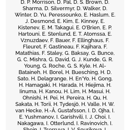
D. P. Morrison, D. Pal, D. S. Brown, D.
Sharma, D. Silvermyr, D. Walker, D.
Winter, D. Yu. Peressounko, E. Haslum, E.
J. Desmond, E. Kim, E. Kinney, E.
Kistenev, E. M. Takagui, E. O'Brien, E. P.
Hartouni, E. Stenlund, E. T. Atomssa, E.
Vznuzdaev, F. Bauer, F. Ellinghaus, F.
Fleuret, F. Gastineau, F. Kajihara, F.
Matathias, F. Staley, G. Baksay, G. Bunce,
G. C. Mishra, G. David, G. J. Kunde, G. R.
Young, G. Roche, G. S. Kyle, H. Al-
Bataineh, H. Borel, H. Buesching, H. D.
Sato, H. Delagrange, H. En'Yo, H. Gong,
H. Hamagaki, H. Harada, H. Hiejima, H.
Iinuma, H. Kanou, H. Lim, H. Masui, H.
Ohnishi, H. Pei, H. Pereira, H. Qu, H.
Sakata, H. Torii, H. Tydesjö, H. Valle, H. W.
van Hecke, H.-Å. Gustafsson, I. D. Ojha, I.
E. Yushmanov, I. Garishvili, I. J. Choi, I.
Nakagawa, I. Otterlund, I. Ravinovich, I.
Shein, I. Tserruya, I. V. Sourikova, I.