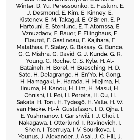
Winter, D. Yu. Peressounko, E. Haslum, E.
J. Desmond, E. Kim, E. Kinney, E.
Kistenev, E. M. Takagui, E. O'Brien, E. P.
Hartouni, E. Stenlund, E. T. Atomssa, E.
Vznuzdaev, F. Bauer, F. Ellinghaus, F.
Fleuret, F. Gastineau, F. Kajihara, F.
Matathias, F. Staley, G. Baksay, G. Bunce,
G. C. Mishra, G. David, G. J. Kunde, G. R.
Young, G. Roche, G. S. Kyle, H. Al-
Bataineh, H. Borel, H. Buesching, H. D.
Sato, H. Delagrange, H. En'Yo, H. Gong,
H. Hamagaki, H. Harada, H. Hiejima, H.
Iinuma, H. Kanou, H. Lim, H. Masui, H.
Ohnishi, H. Pei, H. Pereira, H. Qu, H.
Sakata, H. Torii, H. Tydesjö, H. Valle, H. W.
van Hecke, H.-Å. Gustafsson, I. D. Ojha, I.
E. Yushmanov, I. Garishvili, I. J. Choi, I.
Nakagawa, I. Otterlund, I. Ravinovich, I.
Shein, I. Tserruya, I. V. Sourikova, I.
Younus, J. Alexander, J. Asai, J. C. Hill, J.