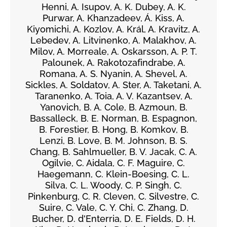
Henni, A. Isupov, A. K. Dubey, A. K.
Purwar, A. Khanzadeev, Á. Kiss, A.
Kiyomichi, A. Kozlov, A. Král, A. Kravitz, A.
Lebedev, A. Litvinenko, A. Malakhov, A.
Milov, A. Morreale, A. Oskarsson, A. P. T.
Palounek, A. Rakotozafindrabe, A.
Romana, A. S. Nyanin, A. Shevel, A.
Sickles, A. Soldatov, A. Ster, A. Taketani, A.
Taranenko, A. Toia, A. V. Kazantsev, A.
Yanovich, B. A. Cole, B. Azmoun, B.
Bassalleck, B. E. Norman, B. Espagnon,
B. Forestier, B. Hong, B. Komkov, B.
Lenzi, B. Love, B. M. Johnson, B. S.
Chang, B. Sahlmueller, B. V. Jacak, C. A.
Ogilvie, C. Aidala, C. F. Maguire, C.
Haegemann, C. Klein-Boesing, C. L.
Silva, C. L. Woody, C. P. Singh, C.
Pinkenburg, C. R. Cleven, C. Silvestre, C.
Suire, C. Vale, C. Y. Chi, C. Zhang, D.
Bucher, D. d'Enterria, D. E. Fields, D. H.