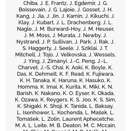
Chiba, J. E. Frantz, J. Egdemir, J. G.
Boissevain, J. G. Lajoie, J. Gosset, J. H.
Kang, J. Jia, J. Jin, J. Kamin, J. Kikuchi, J.
Klay, J. Kubart, J. L. Drachenberg, J. L.
Nagle, J. M. Burward-Hoy, J. M. Heuser,
J. M. Moss, J. Murata, J. Newby, J.
Nystrand, J. P. Sullivan, J. Park, J. Rak, J.
S. Haggerty, J. Seele, J. Sziklai, J. T.
Mitchell, J. Tojo, J. Velkovska, J. Wessels,
J. Ying, J. Zimányi, J.-C. Peng, J.-L.
Charvet, J.-S. Chai, K. Aoki, K. Boyle, K.
Das, K. Dehmelt, K. F. Read, K. Fujiwara,
K. H. Tanaka, K. Haruna, K. Hasuko, K.
Homma, K. Imai, K. Kurita, K. Miki, K. N.
Barish, K. Nakano, K. O. Eyser, K. Okada,
K. Ozawa, K. Reygers, K. S. Joo, K. S. Sim,
K. Shigaki, K. Shoji, K. Tanida, L. Baksay,
L. Isenhower, L. Kochenda, L. Mašek, L.
Tomášek, L. Zolin, Laurent Aphecetche,
M. A. L. Leite, M. B. Deaton, M. C. Mccain,