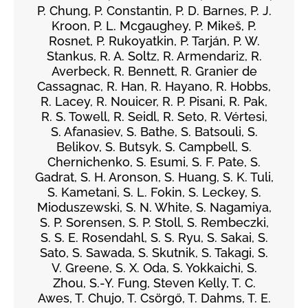
P. Chung, P. Constantin, P. D. Barnes, P. J.
Kroon, P. L. Mcgaughey, P. Mikeš, P.
Rosnet, P. Rukoyatkin, P. Tarján, P. W.
Stankus, R. A. Soltz, R. Armendariz, R.
Averbeck, R. Bennett, R. Granier de
Cassagnac, R. Han, R. Hayano, R. Hobbs,
R. Lacey, R. Nouicer, R. P. Pisani, R. Pak,
R. S. Towell, R. Seidl, R. Seto, R. Vértesi,
S. Afanasiev, S. Bathe, S. Batsouli, S.
Belikov, S. Butsyk, S. Campbell, S.
Chernichenko, S. Esumi, S. F. Pate, S.
Gadrat, S. H. Aronson, S. Huang, S. K. Tuli,
S. Kametani, S. L. Fokin, S. Leckey, S.
Mioduszewski, S. N. White, S. Nagamiya,
S. P. Sorensen, S. P. Stoll, S. Rembeczki,
S. S. E. Rosendahl, S. S. Ryu, S. Sakai, S.
Sato, S. Sawada, S. Skutnik, S. Takagi, S.
V. Greene, S. X. Oda, S. Yokkaichi, S.
Zhou, S.-Y. Fung, Steven Kelly, T. C.
Awes, T. Chujo, T. Csörgő, T. Dahms, T. E.