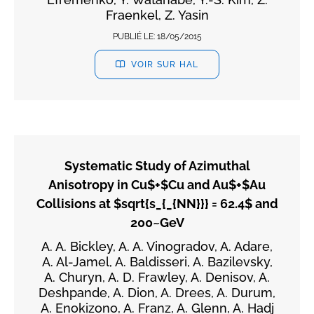
Fraenkel, Z. Yasin
PUBLIÉ LE:
18/05/2015
VOIR SUR HAL
Systematic Study of Azimuthal
Anisotropy in Cu$+$Cu and Au$+$Au
Collisions at $sqrt{s_{_{NN}}} = 62.4$ and
200~GeV
A. A. Bickley, A. A. Vinogradov, A. Adare,
A. Al-Jamel, A. Baldisseri, A. Bazilevsky,
A. Churyn, A. D. Frawley, A. Denisov, A.
Deshpande, A. Dion, A. Drees, A. Durum,
A. Enokizono, A. Franz, A. Glenn, A. Hadj