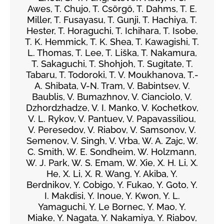
Awes, T. Chujo, T. Csörgő, T. Dahms, T. E.
Miller, T. Fusayasu, T. Gunji, T. Hachiya, T.
Hester, T. Horaguchi, T. Ichihara, T. Isobe,
T. K. Hemmick, T. K. Shea, T. Kawagishi, T.
L. Thomas, T. Lee, T. Liška, T. Nakamura,
T. Sakaguchi, T. Shohjoh, T. Sugitate, T.
Tabaru, T. Todoroki, T. V. Moukhanova, T.-
A. Shibata, V-N. Tram, V. Babintsev, V.
Baublis, V. Bumazhnov, V. Cianciolo, V.
Dzhordzhadze, V. I. Manko, V. Kochetkov,
V. L. Rykov, V. Pantuev, V. Papavassiliou,
V. Peresedov, V. Riabov, V. Samsonov, V.
Semenov, V. Singh, V. Vrba, W. A. Zajc, W.
C. Smith, W. E. Sondheim, W. Holzmann,
W. J. Park, W. S. Emam, W. Xie, X. H. Li, X.
He, X. Li, X. R. Wang, Y. Akiba, Y.
Berdnikov, Y. Cobigo, Y. Fukao, Y. Goto, Y.
I. Makdisi, Y. Inoue, Y. Kwon, Y. L.
Yamaguchi, Y. Le Bornec, Y. Mao, Y.
Miake, Y. Nagata, Y. Nakamiya, Y. Riabov,