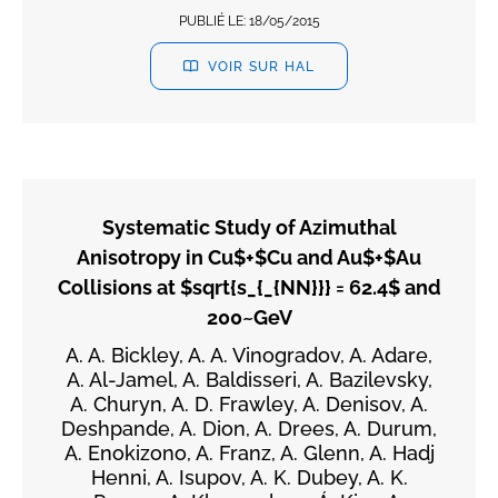
PUBLIÉ LE:
18/05/2015
VOIR SUR HAL
Systematic Study of Azimuthal
Anisotropy in Cu$+$Cu and Au$+$Au
Collisions at $sqrt{s_{_{NN}}} = 62.4$ and
200~GeV
A. A. Bickley, A. A. Vinogradov, A. Adare,
A. Al-Jamel, A. Baldisseri, A. Bazilevsky,
A. Churyn, A. D. Frawley, A. Denisov, A.
Deshpande, A. Dion, A. Drees, A. Durum,
A. Enokizono, A. Franz, A. Glenn, A. Hadj
Henni, A. Isupov, A. K. Dubey, A. K.