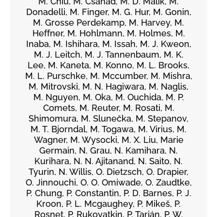
M. Chiu, M. Csanád, M. D. Malik, M.
Donadelli, M. Finger, M. G. Hur, M. Gonin,
M. Grosse Perdekamp, M. Harvey, M.
Heffner, M. Hohlmann, M. Holmes, M.
Inaba, M. Ishihara, M. Issah, M. J. Kweon,
M. J. Leitch, M. J. Tannenbaum, M. K.
Lee, M. Kaneta, M. Konno, M. L. Brooks,
M. L. Purschke, M. Mccumber, M. Mishra,
M. Mitrovski, M. N. Hagiwara, M. Naglis,
M. Nguyen, M. Oka, M. Ouchida, M. P.
Comets, M. Reuter, M. Rosati, M.
Shimomura, M. Slunečka, M. Stepanov,
M. T. Bjorndal, M. Togawa, M. Virius, M.
Wagner, M. Wysocki, M. X. Liu, Marie
Germain, N. Grau, N. Kamihara, N.
Kurihara, N. N. Ajitanand, N. Saito, N.
Tyurin, N. Willis, O. Dietzsch, O. Drapier,
O. Jinnouchi, O. O. Omiwade, O. Zaudtke,
P. Chung, P. Constantin, P. D. Barnes, P. J.
Kroon, P. L. Mcgaughey, P. Mikeš, P.
Rosnet, P. Rukoyatkin, P. Tarján, P. W.