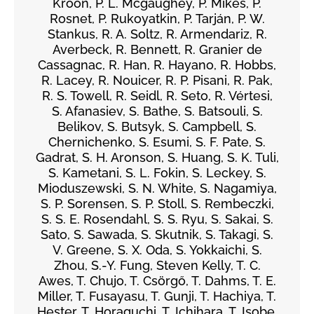
Kroon, P. L. Mcgaughey, P. Mikeš, P.
Rosnet, P. Rukoyatkin, P. Tarján, P. W.
Stankus, R. A. Soltz, R. Armendariz, R.
Averbeck, R. Bennett, R. Granier de
Cassagnac, R. Han, R. Hayano, R. Hobbs,
R. Lacey, R. Nouicer, R. P. Pisani, R. Pak,
R. S. Towell, R. Seidl, R. Seto, R. Vértesi,
S. Afanasiev, S. Bathe, S. Batsouli, S.
Belikov, S. Butsyk, S. Campbell, S.
Chernichenko, S. Esumi, S. F. Pate, S.
Gadrat, S. H. Aronson, S. Huang, S. K. Tuli,
S. Kametani, S. L. Fokin, S. Leckey, S.
Mioduszewski, S. N. White, S. Nagamiya,
S. P. Sorensen, S. P. Stoll, S. Rembeczki,
S. S. E. Rosendahl, S. S. Ryu, S. Sakai, S.
Sato, S. Sawada, S. Skutnik, S. Takagi, S.
V. Greene, S. X. Oda, S. Yokkaichi, S.
Zhou, S.-Y. Fung, Steven Kelly, T. C.
Awes, T. Chujo, T. Csörgő, T. Dahms, T. E.
Miller, T. Fusayasu, T. Gunji, T. Hachiya, T.
Hester, T. Horaguchi, T. Ichihara, T. Isobe,