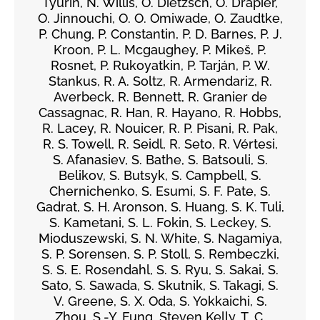
Tyurin, N. Willis, O. Dietzsch, O. Drapier,
O. Jinnouchi, O. O. Omiwade, O. Zaudtke,
P. Chung, P. Constantin, P. D. Barnes, P. J.
Kroon, P. L. Mcgaughey, P. Mikeš, P.
Rosnet, P. Rukoyatkin, P. Tarján, P. W.
Stankus, R. A. Soltz, R. Armendariz, R.
Averbeck, R. Bennett, R. Granier de
Cassagnac, R. Han, R. Hayano, R. Hobbs,
R. Lacey, R. Nouicer, R. P. Pisani, R. Pak,
R. S. Towell, R. Seidl, R. Seto, R. Vértesi,
S. Afanasiev, S. Bathe, S. Batsouli, S.
Belikov, S. Butsyk, S. Campbell, S.
Chernichenko, S. Esumi, S. F. Pate, S.
Gadrat, S. H. Aronson, S. Huang, S. K. Tuli,
S. Kametani, S. L. Fokin, S. Leckey, S.
Mioduszewski, S. N. White, S. Nagamiya,
S. P. Sorensen, S. P. Stoll, S. Rembeczki,
S. S. E. Rosendahl, S. S. Ryu, S. Sakai, S.
Sato, S. Sawada, S. Skutnik, S. Takagi, S.
V. Greene, S. X. Oda, S. Yokkaichi, S.
Zhou, S.-Y. Fung, Steven Kelly, T. C.