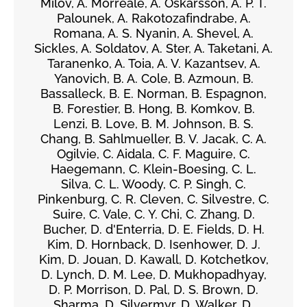
Milov, A. Morreale, A. Oskarsson, A. P. T.
Palounek, A. Rakotozafindrabe, A.
Romana, A. S. Nyanin, A. Shevel, A.
Sickles, A. Soldatov, A. Ster, A. Taketani, A.
Taranenko, A. Toia, A. V. Kazantsev, A.
Yanovich, B. A. Cole, B. Azmoun, B.
Bassalleck, B. E. Norman, B. Espagnon,
B. Forestier, B. Hong, B. Komkov, B.
Lenzi, B. Love, B. M. Johnson, B. S.
Chang, B. Sahlmueller, B. V. Jacak, C. A.
Ogilvie, C. Aidala, C. F. Maguire, C.
Haegemann, C. Klein-Boesing, C. L.
Silva, C. L. Woody, C. P. Singh, C.
Pinkenburg, C. R. Cleven, C. Silvestre, C.
Suire, C. Vale, C. Y. Chi, C. Zhang, D.
Bucher, D. d'Enterria, D. E. Fields, D. H.
Kim, D. Hornback, D. Isenhower, D. J.
Kim, D. Jouan, D. Kawall, D. Kotchetkov,
D. Lynch, D. M. Lee, D. Mukhopadhyay,
D. P. Morrison, D. Pal, D. S. Brown, D.
Sharma, D. Silvermyr, D. Walker, D.