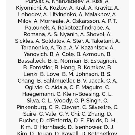
Purwar, A. Khanzadeev, Á. Kiss, A.
Kiyomichi, A. Kozlov, A. Král, A. Kravitz, A.
Lebedev, A. Litvinenko, A. Malakhov, A.
Milov, A. Morreale, A. Oskarsson, A. P. T.
Palounek, A. Rakotozafindrabe, A.
Romana, A. S. Nyanin, A. Shevel, A.
Sickles, A. Soldatov, A. Ster, A. Taketani, A.
Taranenko, A. Toia, A. V. Kazantsev, A.
Yanovich, B. A. Cole, B. Azmoun, B.
Bassalleck, B. E. Norman, B. Espagnon,
B. Forestier, B. Hong, B. Komkov, B.
Lenzi, B. Love, B. M. Johnson, B. S.
Chang, B. Sahlmueller, B. V. Jacak, C. A.
Ogilvie, C. Aidala, C. F. Maguire, C.
Haegemann, C. Klein-Boesing, C. L.
Silva, C. L. Woody, C. P. Singh, C.
Pinkenburg, C. R. Cleven, C. Silvestre, C.
Suire, C. Vale, C. Y. Chi, C. Zhang, D.
Bucher, D. d'Enterria, D. E. Fields, D. H.
Kim, D. Hornback, D. Isenhower, D. J.
Kim, D. Jouan, D. Kawall, D. Kotchetkov,