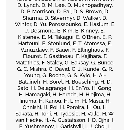
D. Lynch, D. M. Lee, D. Mukhopadhyay,
D. P. Morrison, D. Pal, D. S. Brown, D.
Sharma, D. Silvermyr, D. Walker, D.
Winter, D. Yu. Peressounko, E. Haslum, E.
J. Desmond, E. Kim, E. Kinney, E.
Kistenev, E. M. Takagui, E. O'Brien, E. P.
Hartouni, E. Stenlund, E. T. Atomssa, E.
Vznuzdaev, F. Bauer, F. Ellinghaus, F.
Fleuret, F. Gastineau, F. Kajihara, F.
Matathias, F. Staley, G. Baksay, G. Bunce,
G. C. Mishra, G. David, G. J. Kunde, G. R.
Young, G. Roche, G. S. Kyle, H. Al-
Bataineh, H. Borel, H. Buesching, H. D.
Sato, H. Delagrange, H. En'Yo, H. Gong,
H. Hamagaki, H. Harada, H. Hiejima, H.
Iinuma, H. Kanou, H. Lim, H. Masui, H.
Ohnishi, H. Pei, H. Pereira, H. Qu, H.
Sakata, H. Torii, H. Tydesjö, H. Valle, H. W.
van Hecke, H.-Å. Gustafsson, I. D. Ojha, I.
E. Yushmanov, I. Garishvili, I. J. Choi, I.