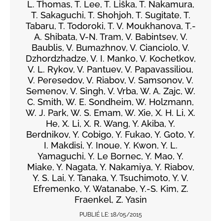
L. Thomas, T. Lee, T. Liška, T. Nakamura,
T. Sakaguchi, T. Shohjoh, T. Sugitate, T.
Tabaru, T. Todoroki, T. V. Moukhanova, T.-
A. Shibata, V-N. Tram, V. Babintsev, V.
Baublis, V. Bumazhnov, V. Cianciolo, V.
Dzhordzhadze, V. I. Manko, V. Kochetkov,
V. L. Rykov, V. Pantuev, V. Papavassiliou,
V. Peresedov, V. Riabov, V. Samsonov, V.
Semenov, V. Singh, V. Vrba, W. A. Zajc, W.
C. Smith, W. E. Sondheim, W. Holzmann,
W. J. Park, W. S. Emam, W. Xie, X. H. Li, X.
He, X. Li, X. R. Wang, Y. Akiba, Y.
Berdnikov, Y. Cobigo, Y. Fukao, Y. Goto, Y.
I. Makdisi, Y. Inoue, Y. Kwon, Y. L.
Yamaguchi, Y. Le Bornec, Y. Mao, Y.
Miake, Y. Nagata, Y. Nakamiya, Y. Riabov,
Y. S. Lai, Y. Tanaka, Y. Tsuchimoto, Y. V.
Efremenko, Y. Watanabe, Y.-S. Kim, Z.
Fraenkel, Z. Yasin
PUBLIÉ LE:
18/05/2015