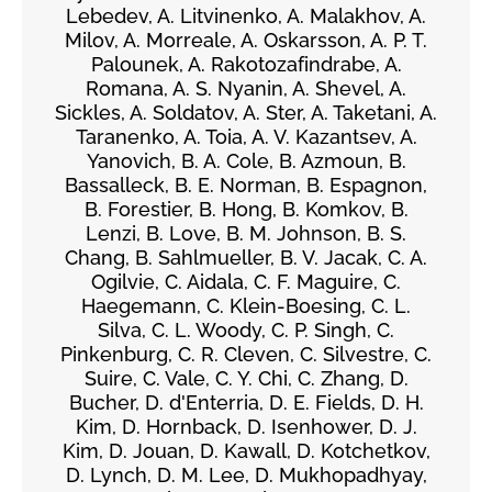
Lebedev, A. Litvinenko, A. Malakhov, A.
Milov, A. Morreale, A. Oskarsson, A. P. T.
Palounek, A. Rakotozafindrabe, A.
Romana, A. S. Nyanin, A. Shevel, A.
Sickles, A. Soldatov, A. Ster, A. Taketani, A.
Taranenko, A. Toia, A. V. Kazantsev, A.
Yanovich, B. A. Cole, B. Azmoun, B.
Bassalleck, B. E. Norman, B. Espagnon,
B. Forestier, B. Hong, B. Komkov, B.
Lenzi, B. Love, B. M. Johnson, B. S.
Chang, B. Sahlmueller, B. V. Jacak, C. A.
Ogilvie, C. Aidala, C. F. Maguire, C.
Haegemann, C. Klein-Boesing, C. L.
Silva, C. L. Woody, C. P. Singh, C.
Pinkenburg, C. R. Cleven, C. Silvestre, C.
Suire, C. Vale, C. Y. Chi, C. Zhang, D.
Bucher, D. d'Enterria, D. E. Fields, D. H.
Kim, D. Hornback, D. Isenhower, D. J.
Kim, D. Jouan, D. Kawall, D. Kotchetkov,
D. Lynch, D. M. Lee, D. Mukhopadhyay,