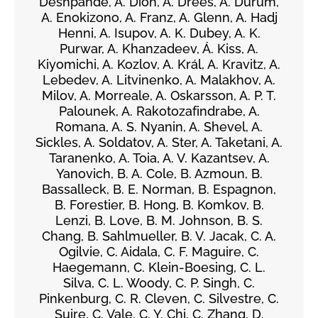
Deshpande, A. Dion, A. Drees, A. Durum,
A. Enokizono, A. Franz, A. Glenn, A. Hadj
Henni, A. Isupov, A. K. Dubey, A. K.
Purwar, A. Khanzadeev, Á. Kiss, A.
Kiyomichi, A. Kozlov, A. Král, A. Kravitz, A.
Lebedev, A. Litvinenko, A. Malakhov, A.
Milov, A. Morreale, A. Oskarsson, A. P. T.
Palounek, A. Rakotozafindrabe, A.
Romana, A. S. Nyanin, A. Shevel, A.
Sickles, A. Soldatov, A. Ster, A. Taketani, A.
Taranenko, A. Toia, A. V. Kazantsev, A.
Yanovich, B. A. Cole, B. Azmoun, B.
Bassalleck, B. E. Norman, B. Espagnon,
B. Forestier, B. Hong, B. Komkov, B.
Lenzi, B. Love, B. M. Johnson, B. S.
Chang, B. Sahlmueller, B. V. Jacak, C. A.
Ogilvie, C. Aidala, C. F. Maguire, C.
Haegemann, C. Klein-Boesing, C. L.
Silva, C. L. Woody, C. P. Singh, C.
Pinkenburg, C. R. Cleven, C. Silvestre, C.
Suire, C. Vale, C. Y. Chi, C. Zhang, D.