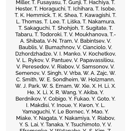
Miller, T. Fusayasu, T. Gunji, T. Hachiya, T.
Hester, T. Horaguchi, T. Ichihara, T. Isobe,
T. K. Hemmick, T. K. Shea, T. Kawagishi, T.
L. Thomas, T. Lee, T. Liška, T. Nakamura,
T. Sakaguchi, T. Shohjoh, T. Sugitate, T.
Tabaru, T. Todoroki, T. V. Moukhanova, T.-
A. Shibata, V-N. Tram, V. Babintsev, V.
Baublis, V. Bumazhnov, V. Cianciolo, V.
Dzhordzhadze, V. I. Manko, V. Kochetkov,
V. L. Rykov, V. Pantuev, V. Papavassiliou,
V. Peresedov, V. Riabov, V. Samsonov, V.
Semenov, V. Singh, V. Vrba, W. A. Zajc, W.
C. Smith, W. E. Sondheim, W. Holzmann,
W. J. Park, W. S. Emam, W. Xie, X. H. Li, X.
He, X. Li, X. R. Wang, Y. Akiba, Y.
Berdnikov, Y. Cobigo, Y. Fukao, Y. Goto, Y.
I. Makdisi, Y. Inoue, Y. Kwon, Y. L.
Yamaguchi, Y. Le Bornec, Y. Mao, Y.
Miake, Y. Nagata, Y. Nakamiya, Y. Riabov,
Y. S. Lai, Y. Tanaka, Y. Tsuchimoto, Y. V.
Efremenko, Y. Watanabe, Y.-S. Kim, Z.