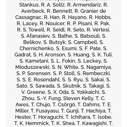
Stankus, R. A. Soltz, R. Armendariz, R.
Averbeck, R. Bennett, R. Granier de
Cassagnac, R. Han, R. Hayano, R. Hobbs,
R. Lacey, R. Nouicer, R. P. Pisani, R. Pak,
R. S. Towell, R. Seidl, R. Seto, R. Vértesi,
S. Afanasiev, S. Bathe, S. Batsouli, S.
Belikov, S. Butsyk, S. Campbell, S.
Chernichenko, S. Esumi, S. F. Pate, S.
Gadrat, S. H. Aronson, S. Huang, S. K. Tuli,
S. Kametani, S. L. Fokin, S. Leckey, S.
Mioduszewski, S. N. White, S. Nagamiya,
S. P. Sorensen, S. P. Stoll, S. Rembeczki,
S. S. E. Rosendahl, S. S. Ryu, S. Sakai, S.
Sato, S. Sawada, S. Skutnik, S. Takagi, S.
V. Greene, S. X. Oda, S. Yokkaichi, S.
Zhou, S.-Y. Fung, Steven Kelly, T. C.
Awes, T. Chujo, T. Csörgő, T. Dahms, T. E.
Miller, T. Fusayasu, T. Gunji, T. Hachiya, T.
Hester, T. Horaguchi, T. Ichihara, T. Isobe,
T. K. Hemmick, T. K. Shea, T. Kawagishi, T.