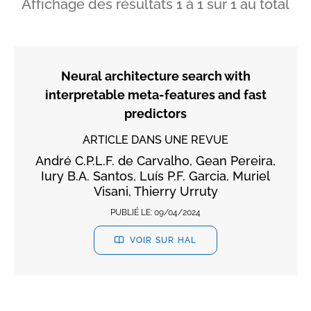
Affichage des résultats
1
à
1
sur
1
au total
Neural architecture search with
interpretable meta-features and fast
predictors
ARTICLE DANS UNE REVUE
André C.P.L.F. de Carvalho, Gean Pereira,
Iury B.A. Santos, Luís P.F. Garcia, Muriel
Visani, Thierry Urruty
PUBLIÉ LE:
09/04/2024
VOIR SUR HAL