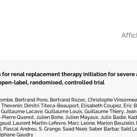
Affi
for renal replacement therapy initiation for severe
 open-label, randomised, controlled trial
ombe, Bertrand Pons, Bertrand Rozec, Christophe Vinsonneau
 Thevenin, Dimitri Titeca-Beauport, Elisabeth Coupez, Eric B
 Guillaume Lacave, Guillaume Louis, Guillaume Thiery, Jean 
-Pierre Quenot, Julien Bohe, Julien Mayaux, Julio Badie, Ka
aud, Laurent Martin-Lefevre, Marc Leone, Marion Beuzelin,
, Pascal Andreu, S. Grange, Saad Nseir, Saber Barbar, Saïd L
téphane Gaudry