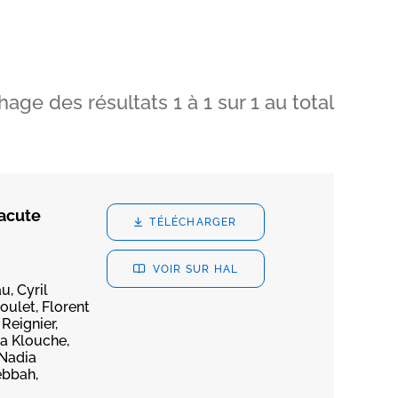
chage des résultats
1
à
1
sur
1
au total
 acute
TÉLÉCHARGER
VOIR SUR HAL
, Cyril
oulet, Florent
Reignier,
da Klouche,
 Nadia
ebbah,