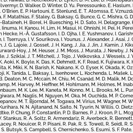
Silvermyr, D. Walker, D. Winter, D. Yu. Peressounko, E. Haslum,
. O'Brien, E. P. Hartouni, E. Stenlund, E. T. Atomssa, E. Vznuzda
a, F. Matathias, F. Staley, G. Baksay, G. Bunce, G. C. Mishra, G. D
l-Bataineh, H. Borel, H. Buesching, H. D. Sato, H. Delagrange, 
inuma, H. Kanou, H. Lim, H. Masui, H. Ohnishi, H. Pei, H. Perei
 Hecke, H.-Å. Gustafsson, I. D. Ojha, I. E. Yushmanov, I. Garishvili
I. Tserruya, I. V. Sourikova, I. Younus, J. Alexander, J. Asai, J. C.
J. G. Lajoie, J. Gosset, J. H. Kang, J. Jia, J. Jin, J. Kamin, J. Kiku
Burward-Hoy, J. M. Heuser, J. M. Moss, J. Murata, J. Newby, J. N
e, J. Sziklai, J. T. Mitchell, J. Tojo, J. Velkovska, J. Wessels, J. Y
K. Aoki, K. Boyle, K. Das, K. Dehmelt, K. F. Read, K. Fujiwara, K. 
a, K. Miki, K. N. Barish, K. Nakano, K. O. Eyser, K. Okada, K. O
hoji, K. Tanida, L. Baksay, L. Isenhower, L. Kochenda, L. Mašek, 
B. Deaton, M. C. Mccain, M. Chiu, M. Csanád, M. D. Malik, M. Do
kamp, M. Harvey, M. Heffner, M. Hohlmann, M. Holmes, M. Inaba
nenbaum, M. K. Lee, M. Kaneta, M. Konno, M. L. Brooks, M. L. Pu
iwara, M. Naglis, M. Nguyen, M. Oka, M. Ouchida, M. P. Comet
panov, M. T. Bjorndal, M. Togawa, M. Virius, M. Wagner, M. W
rihara, N. N. Ajitanand, N. Saito, N. Tyurin, N. Willis, O. Dietz
ke, P. Chung, P. Constantin, P. D. Barnes, P. J. Kroon, P. L. Mc
 W. Stankus, R. A. Soltz, R. Armendariz, R. Averbeck, R. Bennett
y, R. Nouicer, R. P. Pisani, R. Pak, R. S. Towell, R. Seidl, R. S
, S. Butsyk, S. Campbell, S. Chernichenko, S. Esumi, S. F. Pate, 