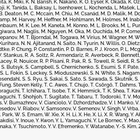
a, K. Miki, K. N. Barish, K. Nakano, K. O. Eyser, K. Okada, K. O
hoji, K. Tanida, L. Baksay, L. Isenhower, L. Kochenda, L. Mašek, 
B. Deaton, M. C. Mccain, M. Chiu, M. Csanád, M. D. Malik, M. Do
kamp, M. Harvey, M. Heffner, M. Hohlmann, M. Holmes, M. Inaba
nenbaum, M. K. Lee, M. Kaneta, M. Konno, M. L. Brooks, M. L. Pu
iwara, M. Naglis, M. Nguyen, M. Oka, M. Ouchida, M. P. Comet
panov, M. T. Bjorndal, M. Togawa, M. Virius, M. Wagner, M. W
rihara, N. N. Ajitanand, N. Saito, N. Tyurin, N. Willis, O. Dietz
ke, P. Chung, P. Constantin, P. D. Barnes, P. J. Kroon, P. L. Mc
 W. Stankus, R. A. Soltz, R. Armendariz, R. Averbeck, R. Bennett
y, R. Nouicer, R. P. Pisani, R. Pak, R. S. Towell, R. Seidl, R. S
, S. Butsyk, S. Campbell, S. Chernichenko, S. Esumi, S. F. Pate, 
 S. L. Fokin, S. Leckey, S. Mioduszewski, S. N. White, S. Nagami
osendahl, S. S. Ryu, S. Sakai, S. Sato, S. Sawada, S. Skutnik, S. 
Fung, Steven Kelly, T. C. Awes, T. Chujo, T. Csörgő, T. Dahms, T. 
oraguchi, T. Ichihara, T. Isobe, T. K. Hemmick, T. K. Shea, T. Kaw
aguchi, T. Shohjoh, T. Sugitate, T. Tabaru, T. Todoroki, T. V. 
is, V. Bumazhnov, V. Cianciolo, V. Dzhordzhadze, V. I. Manko, V
esedov, V. Riabov, V. Samsonov, V. Semenov, V. Singh, V. Vrba, 
rk, W. S. Emam, W. Xie, X. H. Li, X. He, X. Li, X. R. Wang, Y. Ak
akdisi, Y. Inoue, Y. Kwon, Y. L. Yamaguchi, Y. Le Bornec, Y. Mao,
Tanaka, Y. Tsuchimoto, Y. V. Efremenko, Y. Watanabe, Y.-S. Kim, Z