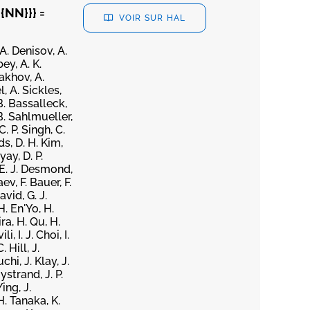
{NN}}} =
VOIR SUR HAL
 A. Denisov, A.
ey, A. K.
lakhov, A.
, A. Sickles,
B. Bassalleck,
B. Sahlmueller,
. P. Singh, C.
ds, D. H. Kim,
ay, D. P.
 E. J. Desmond,
ev, F. Bauer, F.
avid, G. J.
H. En'Yo, H.
ra, H. Qu, H.
, I. J. Choi, I.
 Hill, J.
chi, J. Klay, J.
ystrand, J. P.
ing, J.
H. Tanaka, K.