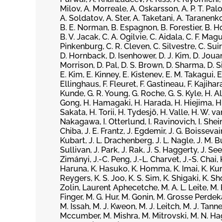
Milov, A. Morreale, A. Oskarsson, A. P. T. Pa
A. Soldatov, A. Ster, A. Taketani, A. Taranenk
B. E. Norman, B. Espagnon, B. Forestier, B. H
B. V. Jacak, C. A. Ogilvie, C. Aidala, C. F. Ma
Pinkenburg, C. R. Cleven, C. Silvestre, C. Suire,
D. Hornback, D. Isenhower, D. J. Kim, D. Joua
Morrison, D. Pal, D. S. Brown, D. Sharma, D. 
E. Kim, E. Kinney, E. Kistenev, E. M. Takagui, E
Ellinghaus, F. Fleuret, F. Gastineau, F. Kajihar
Kunde, G. R. Young, G. Roche, G. S. Kyle, H. A
Gong, H. Hamagaki, H. Harada, H. Hiejima, H. I
Sakata, H. Torii, H. Tydesjö, H. Valle, H. W. van
Nakagawa, I. Otterlund, I. Ravinovich, I. Shein, 
Chiba, J. E. Frantz, J. Egdemir, J. G. Boissevain, 
Kubart, J. L. Drachenberg, J. L. Nagle, J. M. 
Sullivan, J. Park, J. Rak, J. S. Haggerty, J. Seel
Zimányi, J.-C. Peng, J.-L. Charvet, J.-S. Chai, 
Haruna, K. Hasuko, K. Homma, K. Imai, K. Kurit
Reygers, K. S. Joo, K. S. Sim, K. Shigaki, K. S
Zolin, Laurent Aphecetche, M. A. L. Leite, M. 
Finger, M. G. Hur, M. Gonin, M. Grosse Perde
M. Issah, M. J. Kweon, M. J. Leitch, M. J. Tan
Mccumber, M. Mishra, M. Mitrovski, M. N. Hag