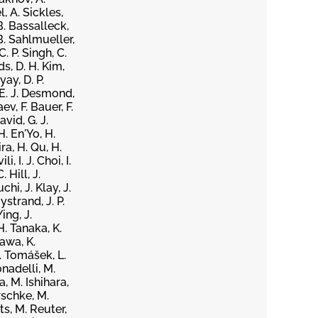
, A. Sickles,
B. Bassalleck,
B. Sahlmueller,
. P. Singh, C.
ds, D. H. Kim,
ay, D. P.
 E. J. Desmond,
ev, F. Bauer, F.
avid, G. J.
H. En'Yo, H.
ra, H. Qu, H.
, I. J. Choi, I.
 Hill, J.
chi, J. Klay, J.
ystrand, J. P.
ing, J.
H. Tanaka, K.
zawa, K.
L. Tomášek, L.
nadelli, M.
, M. Ishihara,
rschke, M.
s, M. Reuter,