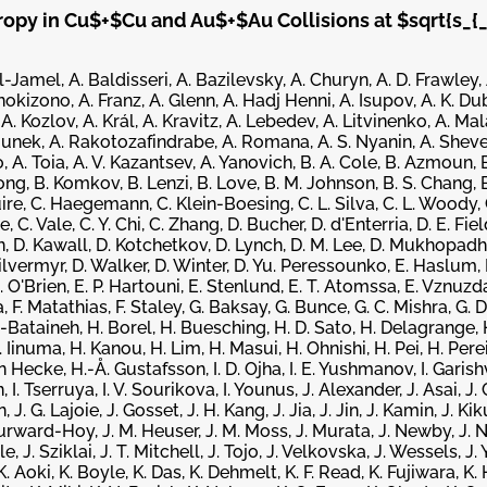
opy in Cu$+$Cu and Au$+$Au Collisions at $sqrt{s_{_
l-Jamel, A. Baldisseri, A. Bazilevsky, A. Churyn, A. D. Frawley,
kizono, A. Franz, A. Glenn, A. Hadj Henni, A. Isupov, A. K. Dub
A. Kozlov, A. Král, A. Kravitz, A. Lebedev, A. Litvinenko, A. Ma
lounek, A. Rakotozafindrabe, A. Romana, A. S. Nyanin, A. Shevel
o, A. Toia, A. V. Kazantsev, A. Yanovich, B. A. Cole, B. Azmoun, 
ong, B. Komkov, B. Lenzi, B. Love, B. M. Johnson, B. S. Chang, 
guire, C. Haegemann, C. Klein-Boesing, C. L. Silva, C. L. Woody, C
 C. Vale, C. Y. Chi, C. Zhang, D. Bucher, D. d'Enterria, D. E. Fiel
n, D. Kawall, D. Kotchetkov, D. Lynch, D. M. Lee, D. Mukhopadhy
Silvermyr, D. Walker, D. Winter, D. Yu. Peressounko, E. Haslum,
. O'Brien, E. P. Hartouni, E. Stenlund, E. T. Atomssa, E. Vznuzda
a, F. Matathias, F. Staley, G. Baksay, G. Bunce, G. C. Mishra, G. D
l-Bataineh, H. Borel, H. Buesching, H. D. Sato, H. Delagrange, 
inuma, H. Kanou, H. Lim, H. Masui, H. Ohnishi, H. Pei, H. Perei
 Hecke, H.-Å. Gustafsson, I. D. Ojha, I. E. Yushmanov, I. Garishvili
I. Tserruya, I. V. Sourikova, I. Younus, J. Alexander, J. Asai, J. C.
J. G. Lajoie, J. Gosset, J. H. Kang, J. Jia, J. Jin, J. Kamin, J. Kiku
Burward-Hoy, J. M. Heuser, J. M. Moss, J. Murata, J. Newby, J. N
e, J. Sziklai, J. T. Mitchell, J. Tojo, J. Velkovska, J. Wessels, J. Y
K. Aoki, K. Boyle, K. Das, K. Dehmelt, K. F. Read, K. Fujiwara, K. 