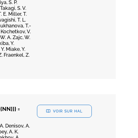
ya, S. P.
Takagi, S. V.
E. Miller, T.
agishi, T. L.
Moukhanova, T.-
. Kochetkov, V.
W. A. Zajc, W.
iba, Y.
 Y. Miake, Y.
. Fraenkel, Z.
{NN}}} =
VOIR SUR HAL
 A. Denisov, A.
ey, A. K.
lakhov, A.