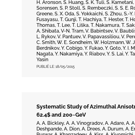
H. Aronson, S. Huang, S. K. Tuli, S. Kametani,
Sorensen, S. P. Stoll, S. Rembeczki, S. S. E. R
Greene, S. X. Oda, S. Yokkaichi, S. Zhou, S.-Y. 
Fusayasu, T. Gunji, T. Hachiya, T. Hester, T. H
Thomas, T. Lee, T. Liška, T. Nakamura, T. Sak
A. Shibata, V-N. Tram, V. Babintsev, V. Baubl
L. Rykov, V. Pantuev, V. Papavassiliou, V. Per
C. Smith, W. E. Sondheim, W. Holzmann, W. J. Pa
Berdnikov, Y. Cobigo, Y. Fukao, Y. Goto, Y. I. M
Nagata, Y. Nakamiya, Y. Riabov, Y. S. Lai, Y. 
Yasin
PUBLIÉ LE:
18/05/2015
Systematic Study of Azimuthal Anisotr
62.4$ and 200~GeV
A. A. Bickley, A. A. Vinogradov, A. Adare, A. A
Deshpande, A. Dion, A. Drees, A. Durum, A. Eno
Purwar, A. Khanzadeev, Á. Kiss, A. Kiyomichi, 