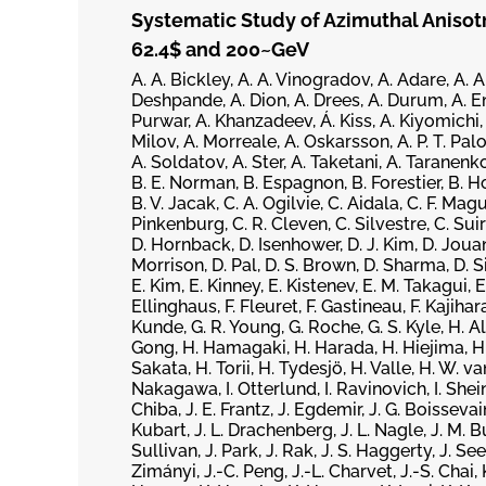
Systematic Study of Azimuthal Anisotr
62.4$ and 200~GeV
A. A. Bickley, A. A. Vinogradov, A. Adare, A. A
Deshpande, A. Dion, A. Drees, A. Durum, A. Eno
Purwar, A. Khanzadeev, Á. Kiss, A. Kiyomichi, 
Milov, A. Morreale, A. Oskarsson, A. P. T. Pa
A. Soldatov, A. Ster, A. Taketani, A. Taranenk
B. E. Norman, B. Espagnon, B. Forestier, B. H
B. V. Jacak, C. A. Ogilvie, C. Aidala, C. F. Ma
Pinkenburg, C. R. Cleven, C. Silvestre, C. Suire,
D. Hornback, D. Isenhower, D. J. Kim, D. Joua
Morrison, D. Pal, D. S. Brown, D. Sharma, D. 
E. Kim, E. Kinney, E. Kistenev, E. M. Takagui, E
Ellinghaus, F. Fleuret, F. Gastineau, F. Kajihar
Kunde, G. R. Young, G. Roche, G. S. Kyle, H. A
Gong, H. Hamagaki, H. Harada, H. Hiejima, H. I
Sakata, H. Torii, H. Tydesjö, H. Valle, H. W. van
Nakagawa, I. Otterlund, I. Ravinovich, I. Shein, 
Chiba, J. E. Frantz, J. Egdemir, J. G. Boissevain, 
Kubart, J. L. Drachenberg, J. L. Nagle, J. M. 
Sullivan, J. Park, J. Rak, J. S. Haggerty, J. Seel
Zimányi, J.-C. Peng, J.-L. Charvet, J.-S. Chai, 