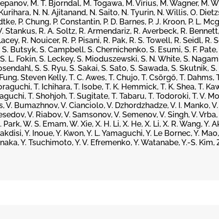
panov, M. T. Bjorndal, M. Togawa, M. Virius, M. Wagner, M. W
rihara, N. N. Ajitanand, N. Saito, N. Tyurin, N. Willis, O. Dietz
ke, P. Chung, P. Constantin, P. D. Barnes, P. J. Kroon, P. L. Mc
 W. Stankus, R. A. Soltz, R. Armendariz, R. Averbeck, R. Bennett
y, R. Nouicer, R. P. Pisani, R. Pak, R. S. Towell, R. Seidl, R. S
, S. Butsyk, S. Campbell, S. Chernichenko, S. Esumi, S. F. Pate, 
 S. L. Fokin, S. Leckey, S. Mioduszewski, S. N. White, S. Nagami
osendahl, S. S. Ryu, S. Sakai, S. Sato, S. Sawada, S. Skutnik, S. 
Fung, Steven Kelly, T. C. Awes, T. Chujo, T. Csörgő, T. Dahms, T. 
oraguchi, T. Ichihara, T. Isobe, T. K. Hemmick, T. K. Shea, T. Kaw
aguchi, T. Shohjoh, T. Sugitate, T. Tabaru, T. Todoroki, T. V. 
is, V. Bumazhnov, V. Cianciolo, V. Dzhordzhadze, V. I. Manko, V
esedov, V. Riabov, V. Samsonov, V. Semenov, V. Singh, V. Vrba, 
rk, W. S. Emam, W. Xie, X. H. Li, X. He, X. Li, X. R. Wang, Y. Ak
akdisi, Y. Inoue, Y. Kwon, Y. L. Yamaguchi, Y. Le Bornec, Y. Mao,
Tanaka, Y. Tsuchimoto, Y. V. Efremenko, Y. Watanabe, Y.-S. Kim, Z