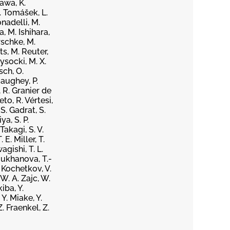
zawa, K.
L. Tomášek, L.
nadelli, M.
, M. Ishihara,
rschke, M.
s, M. Reuter,
ysocki, M. X.
sch, O.
gaughey, P.
, R. Granier de
eto, R. Vértesi,
S. Gadrat, S.
ya, S. P.
Takagi, S. V.
E. Miller, T.
agishi, T. L.
Moukhanova, T.-
. Kochetkov, V.
W. A. Zajc, W.
iba, Y.
 Y. Miake, Y.
. Fraenkel, Z.