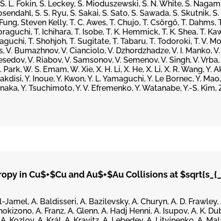
 S. L. Fokin, S. Leckey, S. Mioduszewski, S. N. White, S. Nagami
osendahl, S. S. Ryu, S. Sakai, S. Sato, S. Sawada, S. Skutnik, S. 
Fung, Steven Kelly, T. C. Awes, T. Chujo, T. Csörgő, T. Dahms, T. 
oraguchi, T. Ichihara, T. Isobe, T. K. Hemmick, T. K. Shea, T. Kaw
aguchi, T. Shohjoh, T. Sugitate, T. Tabaru, T. Todoroki, T. V. 
is, V. Bumazhnov, V. Cianciolo, V. Dzhordzhadze, V. I. Manko, V
esedov, V. Riabov, V. Samsonov, V. Semenov, V. Singh, V. Vrba, 
rk, W. S. Emam, W. Xie, X. H. Li, X. He, X. Li, X. R. Wang, Y. Ak
akdisi, Y. Inoue, Y. Kwon, Y. L. Yamaguchi, Y. Le Bornec, Y. Mao,
Tanaka, Y. Tsuchimoto, Y. V. Efremenko, Y. Watanabe, Y.-S. Kim, Z
opy in Cu$+$Cu and Au$+$Au Collisions at $sqrt{s_{_
l-Jamel, A. Baldisseri, A. Bazilevsky, A. Churyn, A. D. Frawley,
kizono, A. Franz, A. Glenn, A. Hadj Henni, A. Isupov, A. K. Dub
A. Kozlov, A. Král, A. Kravitz, A. Lebedev, A. Litvinenko, A. Ma