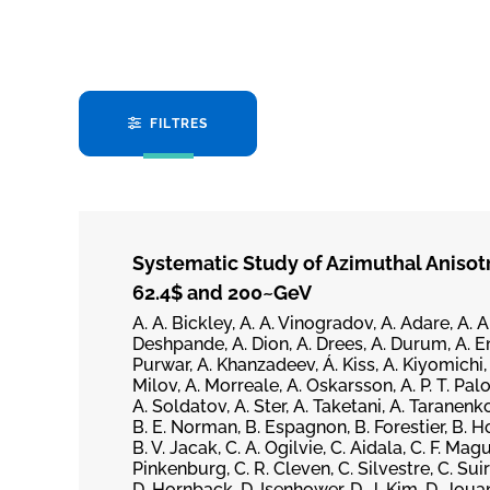
FILTRES
Systematic Study of Azimuthal Anisotr
62.4$ and 200~GeV
A. A. Bickley, A. A. Vinogradov, A. Adare, A. A
Deshpande, A. Dion, A. Drees, A. Durum, A. Eno
Purwar, A. Khanzadeev, Á. Kiss, A. Kiyomichi, 
Milov, A. Morreale, A. Oskarsson, A. P. T. Pa
A. Soldatov, A. Ster, A. Taketani, A. Taranenk
B. E. Norman, B. Espagnon, B. Forestier, B. H
B. V. Jacak, C. A. Ogilvie, C. Aidala, C. F. Ma
Pinkenburg, C. R. Cleven, C. Silvestre, C. Suire,
D. Hornback, D. Isenhower, D. J. Kim, D. Joua