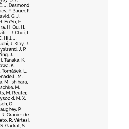
 E. J. Desmond,
ev, F. Bauer, F.
avid, G. J.
H. En'Yo, H.
ra, H. Qu, H.
, I. J. Choi, I.
 Hill, J.
chi, J. Klay, J.
ystrand, J. P.
ing, J.
H. Tanaka, K.
zawa, K.
L. Tomášek, L.
nadelli, M.
, M. Ishihara,
rschke, M.
s, M. Reuter,
ysocki, M. X.
sch, O.
gaughey, P.
, R. Granier de
eto, R. Vértesi,
S. Gadrat, S.