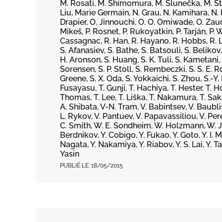
M. Rosati, M. Shimomura, M. Slunečka, M. Ste
Liu, Marie Germain, N. Grau, N. Kamihara, N. Ku
Drapier, O. Jinnouchi, O. O. Omiwade, O. Zaudt
Mikeš, P. Rosnet, P. Rukoyatkin, P. Tarján, P.
Cassagnac, R. Han, R. Hayano, R. Hobbs, R. Lace
S. Afanasiev, S. Bathe, S. Batsouli, S. Belikov
H. Aronson, S. Huang, S. K. Tuli, S. Kametani,
Sorensen, S. P. Stoll, S. Rembeczki, S. S. E. R
Greene, S. X. Oda, S. Yokkaichi, S. Zhou, S.-Y. 
Fusayasu, T. Gunji, T. Hachiya, T. Hester, T. H
Thomas, T. Lee, T. Liška, T. Nakamura, T. Sak
A. Shibata, V-N. Tram, V. Babintsev, V. Baubl
L. Rykov, V. Pantuev, V. Papavassiliou, V. Per
C. Smith, W. E. Sondheim, W. Holzmann, W. J. Pa
Berdnikov, Y. Cobigo, Y. Fukao, Y. Goto, Y. I. M
Nagata, Y. Nakamiya, Y. Riabov, Y. S. Lai, Y. 
Yasin
PUBLIÉ LE:
18/05/2015