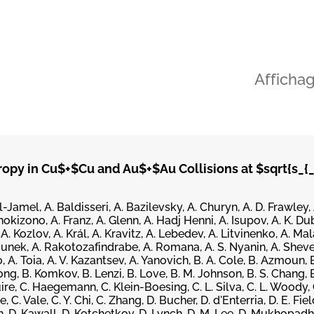
Afficha
opy in Cu$+$Cu and Au$+$Au Collisions at $sqrt{s_{_
l-Jamel, A. Baldisseri, A. Bazilevsky, A. Churyn, A. D. Frawley,
kizono, A. Franz, A. Glenn, A. Hadj Henni, A. Isupov, A. K. Dub
A. Kozlov, A. Král, A. Kravitz, A. Lebedev, A. Litvinenko, A. Ma
lounek, A. Rakotozafindrabe, A. Romana, A. S. Nyanin, A. Shevel
o, A. Toia, A. V. Kazantsev, A. Yanovich, B. A. Cole, B. Azmoun, 
ong, B. Komkov, B. Lenzi, B. Love, B. M. Johnson, B. S. Chang, 
guire, C. Haegemann, C. Klein-Boesing, C. L. Silva, C. L. Woody, C
 C. Vale, C. Y. Chi, C. Zhang, D. Bucher, D. d'Enterria, D. E. Fiel
n, D. Kawall, D. Kotchetkov, D. Lynch, D. M. Lee, D. Mukhopadhy