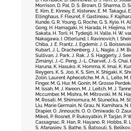
Morrison, D. Pal, D. S. Brown, D. Sharma, D. 
E. Kim, E. Kinney, E. Kistenev, E. M. Takagui, E
Ellinghaus, F. Fleuret, F. Gastineau, F. Kajihar
Kunde, G. R. Young, G. Roche, G. S. Kyle, H. A
Gong, H. Hamagaki, H. Harada, H. Hiejima, H. I
Sakata, H. Torii, H. Tydesjö, H. Valle, H. W. van
Nakagawa, I. Otterlund, I. Ravinovich, I. Shein, 
Chiba, J. E. Frantz, J. Egdemir, J. G. Boissevain, 
Kubart, J. L. Drachenberg, J. L. Nagle, J. M. 
Sullivan, J. Park, J. Rak, J. S. Haggerty, J. Seel
Zimányi, J.-C. Peng, J.-L. Charvet, J.-S. Chai, 
Haruna, K. Hasuko, K. Homma, K. Imai, K. Kurit
Reygers, K. S. Joo, K. S. Sim, K. Shigaki, K. S
Zolin, Laurent Aphecetche, M. A. L. Leite, M. 
Finger, M. G. Hur, M. Gonin, M. Grosse Perde
M. Issah, M. J. Kweon, M. J. Leitch, M. J. Tan
Mccumber, M. Mishra, M. Mitrovski, M. N. Hag
M. Rosati, M. Shimomura, M. Slunečka, M. Ste
Liu, Marie Germain, N. Grau, N. Kamihara, N. Ku
Drapier, O. Jinnouchi, O. O. Omiwade, O. Zaudt
Mikeš, P. Rosnet, P. Rukoyatkin, P. Tarján, P.
Cassagnac, R. Han, R. Hayano, R. Hobbs, R. Lace
S. Afanasiev, S. Bathe, S. Batsouli, S. Belikov