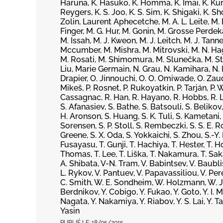
Haruna, K. Hasuko, K. Homma, K. Imai, K. Kurit
Reygers, K. S. Joo, K. S. Sim, K. Shigaki, K. S
Zolin, Laurent Aphecetche, M. A. L. Leite, M. 
Finger, M. G. Hur, M. Gonin, M. Grosse Perde
M. Issah, M. J. Kweon, M. J. Leitch, M. J. Tan
Mccumber, M. Mishra, M. Mitrovski, M. N. Hag
M. Rosati, M. Shimomura, M. Slunečka, M. Ste
Liu, Marie Germain, N. Grau, N. Kamihara, N. Ku
Drapier, O. Jinnouchi, O. O. Omiwade, O. Zaudt
Mikeš, P. Rosnet, P. Rukoyatkin, P. Tarján, P.
Cassagnac, R. Han, R. Hayano, R. Hobbs, R. Lace
S. Afanasiev, S. Bathe, S. Batsouli, S. Belikov
H. Aronson, S. Huang, S. K. Tuli, S. Kametani,
Sorensen, S. P. Stoll, S. Rembeczki, S. S. E. R
Greene, S. X. Oda, S. Yokkaichi, S. Zhou, S.-Y. 
Fusayasu, T. Gunji, T. Hachiya, T. Hester, T. H
Thomas, T. Lee, T. Liška, T. Nakamura, T. Sak
A. Shibata, V-N. Tram, V. Babintsev, V. Baubl
L. Rykov, V. Pantuev, V. Papavassiliou, V. Per
C. Smith, W. E. Sondheim, W. Holzmann, W. J. Pa
Berdnikov, Y. Cobigo, Y. Fukao, Y. Goto, Y. I. M
Nagata, Y. Nakamiya, Y. Riabov, Y. S. Lai, Y. 
Yasin
PUBLIÉ LE:
18/05/2015