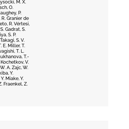
ysocki, M. X.
sch, O.
gaughey, P.
, R. Granier de
eto, R. Vértesi,
S. Gadrat, S.
ya, S. P.
Takagi, S. V.
E. Miller, T.
agishi, T. L.
Moukhanova, T.-
. Kochetkov, V.
W. A. Zajc, W.
iba, Y.
 Y. Miake, Y.
. Fraenkel, Z.