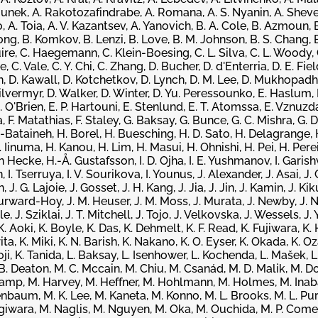
lounek, A. Rakotozafindrabe, A. Romana, A. S. Nyanin, A. Shevel
o, A. Toia, A. V. Kazantsev, A. Yanovich, B. A. Cole, B. Azmoun, 
ong, B. Komkov, B. Lenzi, B. Love, B. M. Johnson, B. S. Chang, 
guire, C. Haegemann, C. Klein-Boesing, C. L. Silva, C. L. Woody, C
 C. Vale, C. Y. Chi, C. Zhang, D. Bucher, D. d'Enterria, D. E. Fiel
n, D. Kawall, D. Kotchetkov, D. Lynch, D. M. Lee, D. Mukhopadhy
Silvermyr, D. Walker, D. Winter, D. Yu. Peressounko, E. Haslum,
. O'Brien, E. P. Hartouni, E. Stenlund, E. T. Atomssa, E. Vznuzda
a, F. Matathias, F. Staley, G. Baksay, G. Bunce, G. C. Mishra, G. D
l-Bataineh, H. Borel, H. Buesching, H. D. Sato, H. Delagrange, 
inuma, H. Kanou, H. Lim, H. Masui, H. Ohnishi, H. Pei, H. Perei
 Hecke, H.-Å. Gustafsson, I. D. Ojha, I. E. Yushmanov, I. Garishvili
I. Tserruya, I. V. Sourikova, I. Younus, J. Alexander, J. Asai, J. C.
J. G. Lajoie, J. Gosset, J. H. Kang, J. Jia, J. Jin, J. Kamin, J. Kiku
Burward-Hoy, J. M. Heuser, J. M. Moss, J. Murata, J. Newby, J. N
e, J. Sziklai, J. T. Mitchell, J. Tojo, J. Velkovska, J. Wessels, J. Y
K. Aoki, K. Boyle, K. Das, K. Dehmelt, K. F. Read, K. Fujiwara, K. 
a, K. Miki, K. N. Barish, K. Nakano, K. O. Eyser, K. Okada, K. O
hoji, K. Tanida, L. Baksay, L. Isenhower, L. Kochenda, L. Mašek, 
B. Deaton, M. C. Mccain, M. Chiu, M. Csanád, M. D. Malik, M. Do
kamp, M. Harvey, M. Heffner, M. Hohlmann, M. Holmes, M. Inaba
nenbaum, M. K. Lee, M. Kaneta, M. Konno, M. L. Brooks, M. L. Pu
iwara, M. Naglis, M. Nguyen, M. Oka, M. Ouchida, M. P. Comet