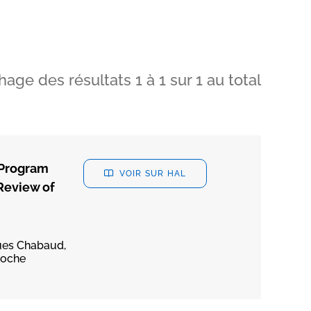
chage des résultats
1
à
1
sur
1
au total
 Program
VOIR SUR HAL
Review of
ques Chabaud,
Roche