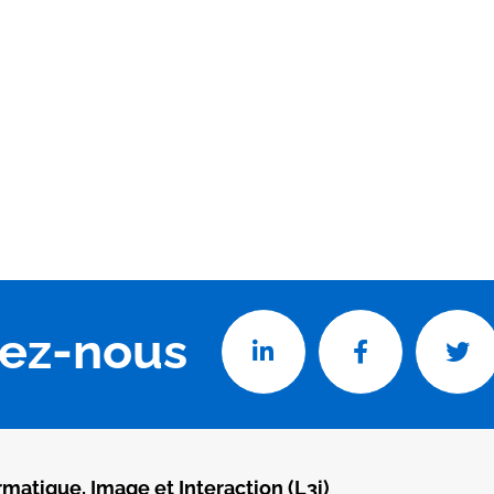
vez-nous
rmatique, Image et Interaction (L3i)