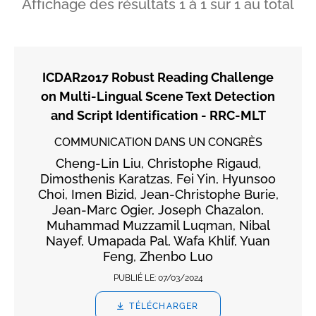
Affichage des résultats
1
à
1
sur
1
au total
ICDAR2017 Robust Reading Challenge
on Multi-Lingual Scene Text Detection
and Script Identification - RRC-MLT
COMMUNICATION DANS UN CONGRÈS
Cheng-Lin Liu, Christophe Rigaud,
Dimosthenis Karatzas, Fei Yin, Hyunsoo
Choi, Imen Bizid, Jean-Christophe Burie,
Jean-Marc Ogier, Joseph Chazalon,
Muhammad Muzzamil Luqman, Nibal
Nayef, Umapada Pal, Wafa Khlif, Yuan
Feng, Zhenbo Luo
PUBLIÉ LE:
07/03/2024
TÉLÉCHARGER