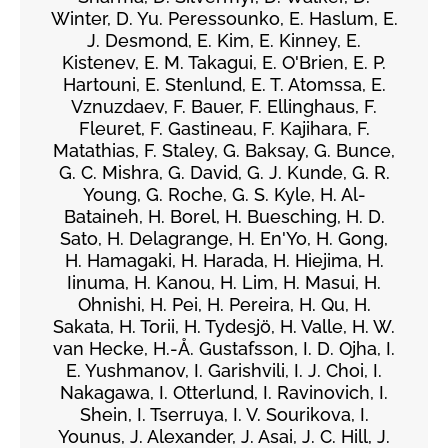
Winter, D. Yu. Peressounko, E. Haslum, E.
J. Desmond, E. Kim, E. Kinney, E.
Kistenev, E. M. Takagui, E. O'Brien, E. P.
Hartouni, E. Stenlund, E. T. Atomssa, E.
Vznuzdaev, F. Bauer, F. Ellinghaus, F.
Fleuret, F. Gastineau, F. Kajihara, F.
Matathias, F. Staley, G. Baksay, G. Bunce,
G. C. Mishra, G. David, G. J. Kunde, G. R.
Young, G. Roche, G. S. Kyle, H. Al-
Bataineh, H. Borel, H. Buesching, H. D.
Sato, H. Delagrange, H. En'Yo, H. Gong,
H. Hamagaki, H. Harada, H. Hiejima, H.
Iinuma, H. Kanou, H. Lim, H. Masui, H.
Ohnishi, H. Pei, H. Pereira, H. Qu, H.
Sakata, H. Torii, H. Tydesjö, H. Valle, H. W.
van Hecke, H.-Å. Gustafsson, I. D. Ojha, I.
E. Yushmanov, I. Garishvili, I. J. Choi, I.
Nakagawa, I. Otterlund, I. Ravinovich, I.
Shein, I. Tserruya, I. V. Sourikova, I.
Younus, J. Alexander, J. Asai, J. C. Hill, J.