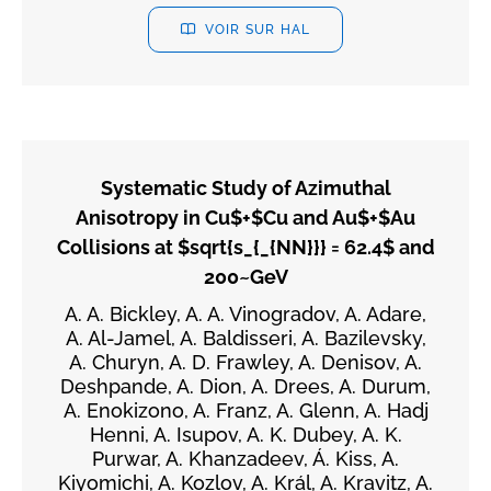
VOIR SUR HAL
Systematic Study of Azimuthal
Anisotropy in Cu$+$Cu and Au$+$Au
Collisions at $sqrt{s_{_{NN}}} = 62.4$ and
200~GeV
A. A. Bickley, A. A. Vinogradov, A. Adare,
A. Al-Jamel, A. Baldisseri, A. Bazilevsky,
A. Churyn, A. D. Frawley, A. Denisov, A.
Deshpande, A. Dion, A. Drees, A. Durum,
A. Enokizono, A. Franz, A. Glenn, A. Hadj
Henni, A. Isupov, A. K. Dubey, A. K.
Purwar, A. Khanzadeev, Á. Kiss, A.
Kiyomichi, A. Kozlov, A. Král, A. Kravitz, A.