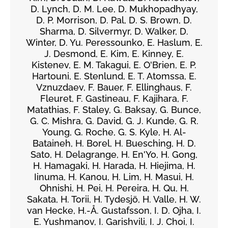
D. Lynch, D. M. Lee, D. Mukhopadhyay,
D. P. Morrison, D. Pal, D. S. Brown, D.
Sharma, D. Silvermyr, D. Walker, D.
Winter, D. Yu. Peressounko, E. Haslum, E.
J. Desmond, E. Kim, E. Kinney, E.
Kistenev, E. M. Takagui, E. O'Brien, E. P.
Hartouni, E. Stenlund, E. T. Atomssa, E.
Vznuzdaev, F. Bauer, F. Ellinghaus, F.
Fleuret, F. Gastineau, F. Kajihara, F.
Matathias, F. Staley, G. Baksay, G. Bunce,
G. C. Mishra, G. David, G. J. Kunde, G. R.
Young, G. Roche, G. S. Kyle, H. Al-
Bataineh, H. Borel, H. Buesching, H. D.
Sato, H. Delagrange, H. En'Yo, H. Gong,
H. Hamagaki, H. Harada, H. Hiejima, H.
Iinuma, H. Kanou, H. Lim, H. Masui, H.
Ohnishi, H. Pei, H. Pereira, H. Qu, H.
Sakata, H. Torii, H. Tydesjö, H. Valle, H. W.
van Hecke, H.-Å. Gustafsson, I. D. Ojha, I.
E. Yushmanov, I. Garishvili, I. J. Choi, I.