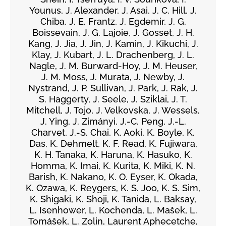
Younus, J. Alexander, J. Asai, J. C. Hill, J.
Chiba, J. E. Frantz, J. Egdemir, J. G.
Boissevain, J. G. Lajoie, J. Gosset, J. H.
Kang, J. Jia, J. Jin, J. Kamin, J. Kikuchi, J.
Klay, J. Kubart, J. L. Drachenberg, J. L.
Nagle, J. M. Burward-Hoy, J. M. Heuser,
J. M. Moss, J. Murata, J. Newby, J.
Nystrand, J. P. Sullivan, J. Park, J. Rak, J.
S. Haggerty, J. Seele, J. Sziklai, J. T.
Mitchell, J. Tojo, J. Velkovska, J. Wessels,
J. Ying, J. Zimányi, J.-C. Peng, J.-L.
Charvet, J.-S. Chai, K. Aoki, K. Boyle, K.
Das, K. Dehmelt, K. F. Read, K. Fujiwara,
K. H. Tanaka, K. Haruna, K. Hasuko, K.
Homma, K. Imai, K. Kurita, K. Miki, K. N.
Barish, K. Nakano, K. O. Eyser, K. Okada,
K. Ozawa, K. Reygers, K. S. Joo, K. S. Sim,
K. Shigaki, K. Shoji, K. Tanida, L. Baksay,
L. Isenhower, L. Kochenda, L. Mašek, L.
Tomášek, L. Zolin, Laurent Aphecetche,