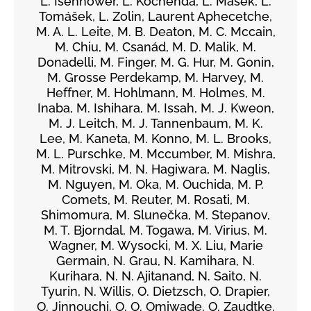
L. Isenhower, L. Kochenda, L. Mašek, L.
Tomášek, L. Zolin, Laurent Aphecetche,
M. A. L. Leite, M. B. Deaton, M. C. Mccain,
M. Chiu, M. Csanád, M. D. Malik, M.
Donadelli, M. Finger, M. G. Hur, M. Gonin,
M. Grosse Perdekamp, M. Harvey, M.
Heffner, M. Hohlmann, M. Holmes, M.
Inaba, M. Ishihara, M. Issah, M. J. Kweon,
M. J. Leitch, M. J. Tannenbaum, M. K.
Lee, M. Kaneta, M. Konno, M. L. Brooks,
M. L. Purschke, M. Mccumber, M. Mishra,
M. Mitrovski, M. N. Hagiwara, M. Naglis,
M. Nguyen, M. Oka, M. Ouchida, M. P.
Comets, M. Reuter, M. Rosati, M.
Shimomura, M. Slunečka, M. Stepanov,
M. T. Bjorndal, M. Togawa, M. Virius, M.
Wagner, M. Wysocki, M. X. Liu, Marie
Germain, N. Grau, N. Kamihara, N.
Kurihara, N. N. Ajitanand, N. Saito, N.
Tyurin, N. Willis, O. Dietzsch, O. Drapier,
O. Jinnouchi, O. O. Omiwade, O. Zaudtke,