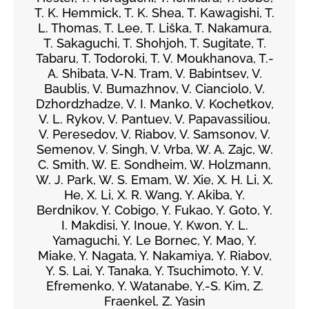
T. K. Hemmick, T. K. Shea, T. Kawagishi, T.
L. Thomas, T. Lee, T. Liška, T. Nakamura,
T. Sakaguchi, T. Shohjoh, T. Sugitate, T.
Tabaru, T. Todoroki, T. V. Moukhanova, T.-
A. Shibata, V-N. Tram, V. Babintsev, V.
Baublis, V. Bumazhnov, V. Cianciolo, V.
Dzhordzhadze, V. I. Manko, V. Kochetkov,
V. L. Rykov, V. Pantuev, V. Papavassiliou,
V. Peresedov, V. Riabov, V. Samsonov, V.
Semenov, V. Singh, V. Vrba, W. A. Zajc, W.
C. Smith, W. E. Sondheim, W. Holzmann,
W. J. Park, W. S. Emam, W. Xie, X. H. Li, X.
He, X. Li, X. R. Wang, Y. Akiba, Y.
Berdnikov, Y. Cobigo, Y. Fukao, Y. Goto, Y.
I. Makdisi, Y. Inoue, Y. Kwon, Y. L.
Yamaguchi, Y. Le Bornec, Y. Mao, Y.
Miake, Y. Nagata, Y. Nakamiya, Y. Riabov,
Y. S. Lai, Y. Tanaka, Y. Tsuchimoto, Y. V.
Efremenko, Y. Watanabe, Y.-S. Kim, Z.
Fraenkel, Z. Yasin