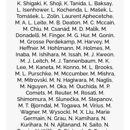
K. Shigaki, K. Shoji, K. Tanida, L. Baksay,
L. Isenhower, L. Kochenda, L. Mašek, L.
Tomášek, L. Zolin, Laurent Aphecetche,
M. A. L. Leite, M. B. Deaton, M. C. Mccain,
M. Chiu, M. Csanád, M. D. Malik, M.
Donadelli, M. Finger, M. G. Hur, M. Gonin,
M. Grosse Perdekamp, M. Harvey, M.
Heffner, M. Hohlmann, M. Holmes, M.
Inaba, M. Ishihara, M. Issah, M. J. Kweon,
M. J. Leitch, M. J. Tannenbaum, M. K.
Lee, M. Kaneta, M. Konno, M. L. Brooks,
M. L. Purschke, M. Mccumber, M. Mishra,
M. Mitrovski, M. N. Hagiwara, M. Naglis,
M. Nguyen, M. Oka, M. Ouchida, M. P.
Comets, M. Reuter, M. Rosati, M.
Shimomura, M. Slunečka, M. Stepanov,
M. T. Bjorndal, M. Togawa, M. Virius, M.
Wagner, M. Wysocki, M. X. Liu, Marie
Germain, N. Grau, N. Kamihara, N.
Kurihara, N. N. Ajitanand, N. Saito, N.