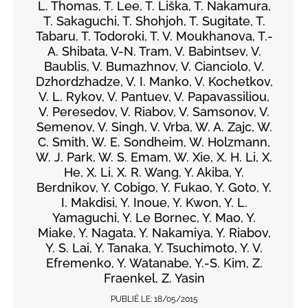
L. Thomas, T. Lee, T. Liška, T. Nakamura,
T. Sakaguchi, T. Shohjoh, T. Sugitate, T.
Tabaru, T. Todoroki, T. V. Moukhanova, T.-
A. Shibata, V-N. Tram, V. Babintsev, V.
Baublis, V. Bumazhnov, V. Cianciolo, V.
Dzhordzhadze, V. I. Manko, V. Kochetkov,
V. L. Rykov, V. Pantuev, V. Papavassiliou,
V. Peresedov, V. Riabov, V. Samsonov, V.
Semenov, V. Singh, V. Vrba, W. A. Zajc, W.
C. Smith, W. E. Sondheim, W. Holzmann,
W. J. Park, W. S. Emam, W. Xie, X. H. Li, X.
He, X. Li, X. R. Wang, Y. Akiba, Y.
Berdnikov, Y. Cobigo, Y. Fukao, Y. Goto, Y.
I. Makdisi, Y. Inoue, Y. Kwon, Y. L.
Yamaguchi, Y. Le Bornec, Y. Mao, Y.
Miake, Y. Nagata, Y. Nakamiya, Y. Riabov,
Y. S. Lai, Y. Tanaka, Y. Tsuchimoto, Y. V.
Efremenko, Y. Watanabe, Y.-S. Kim, Z.
Fraenkel, Z. Yasin
PUBLIÉ LE:
18/05/2015