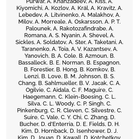
Purwar, A. Khanzadeev, Á. Kiss, A.
Kiyomichi, A. Kozlov, A. Král, A. Kravitz, A.
Lebedev, A. Litvinenko, A. Malakhov, A.
Milov, A. Morreale, A. Oskarsson, A. P. T.
Palounek, A. Rakotozafindrabe, A.
Romana, A. S. Nyanin, A. Shevel, A.
Sickles, A. Soldatov, A. Ster, A. Taketani, A.
Taranenko, A. Toia, A. V. Kazantsev, A.
Yanovich, B. A. Cole, B. Azmoun, B.
Bassalleck, B. E. Norman, B. Espagnon,
B. Forestier, B. Hong, B. Komkov, B.
Lenzi, B. Love, B. M. Johnson, B. S.
Chang, B. Sahlmueller, B. V. Jacak, C. A.
Ogilvie, C. Aidala, C. F. Maguire, C.
Haegemann, C. Klein-Boesing, C. L.
Silva, C. L. Woody, C. P. Singh, C.
Pinkenburg, C. R. Cleven, C. Silvestre, C.
Suire, C. Vale, C. Y. Chi, C. Zhang, D.
Bucher, D. d'Enterria, D. E. Fields, D. H.
Kim, D. Hornback, D. Isenhower, D. J.
Kim, D. Jouan, D. Kawall, D. Kotchetkov,