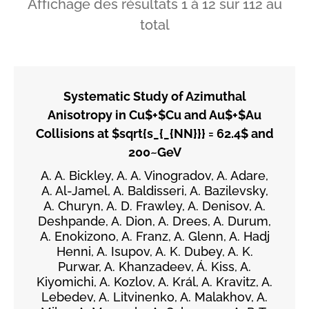
Affichage des résultats
1
à
12
sur
112
au
total
Systematic Study of Azimuthal
Anisotropy in Cu$+$Cu and Au$+$Au
Collisions at $sqrt{s_{_{NN}}} = 62.4$ and
200~GeV
A. A. Bickley, A. A. Vinogradov, A. Adare,
A. Al-Jamel, A. Baldisseri, A. Bazilevsky,
A. Churyn, A. D. Frawley, A. Denisov, A.
Deshpande, A. Dion, A. Drees, A. Durum,
A. Enokizono, A. Franz, A. Glenn, A. Hadj
Henni, A. Isupov, A. K. Dubey, A. K.
Purwar, A. Khanzadeev, Á. Kiss, A.
Kiyomichi, A. Kozlov, A. Král, A. Kravitz, A.
Lebedev, A. Litvinenko, A. Malakhov, A.