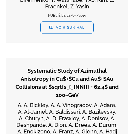
Fraenkel, Z. Yasin
PUBLIÉ LE:
18/05/2015
VOIR SUR HAL
Systematic Study of Azimuthal
Anisotropy in Cu$+$Cu and Au$+$Au
Collisions at $sqrt{s_{_{NN}}} = 62.4$ and
200~GeV
A. A. Bickley, A. A. Vinogradov, A. Adare,
A. Al-Jamel, A. Baldisseri, A. Bazilevsky,
A. Churyn, A. D. Frawley, A. Denisov, A.
Deshpande, A. Dion, A. Drees, A. Durum,
A. Enokizono, A. Franz, A. Glenn, A. Hadj