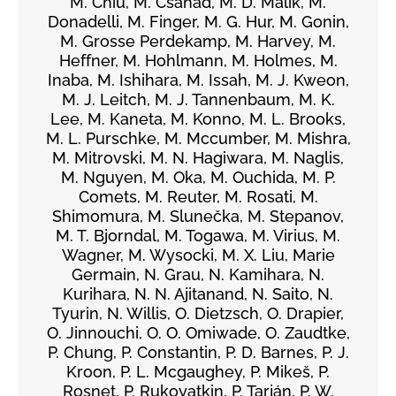
M. Chiu, M. Csanád, M. D. Malik, M.
Donadelli, M. Finger, M. G. Hur, M. Gonin,
M. Grosse Perdekamp, M. Harvey, M.
Heffner, M. Hohlmann, M. Holmes, M.
Inaba, M. Ishihara, M. Issah, M. J. Kweon,
M. J. Leitch, M. J. Tannenbaum, M. K.
Lee, M. Kaneta, M. Konno, M. L. Brooks,
M. L. Purschke, M. Mccumber, M. Mishra,
M. Mitrovski, M. N. Hagiwara, M. Naglis,
M. Nguyen, M. Oka, M. Ouchida, M. P.
Comets, M. Reuter, M. Rosati, M.
Shimomura, M. Slunečka, M. Stepanov,
M. T. Bjorndal, M. Togawa, M. Virius, M.
Wagner, M. Wysocki, M. X. Liu, Marie
Germain, N. Grau, N. Kamihara, N.
Kurihara, N. N. Ajitanand, N. Saito, N.
Tyurin, N. Willis, O. Dietzsch, O. Drapier,
O. Jinnouchi, O. O. Omiwade, O. Zaudtke,
P. Chung, P. Constantin, P. D. Barnes, P. J.
Kroon, P. L. Mcgaughey, P. Mikeš, P.
Rosnet, P. Rukoyatkin, P. Tarján, P. W.