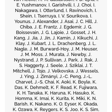
E. Yushmanov, I. Garishvili, I. J. Choi, I.
Nakagawa, I. Otterlund, I. Ravinovich, I.
Shein, I. Tserruya, I. V. Sourikova, I.
Younus, J. Alexander, J. Asai, J. C. Hill, J.
Chiba, J. E. Frantz, J. Egdemir, J. G.
Boissevain, J. G. Lajoie, J. Gosset, J. H.
Kang, J. Jia, J. Jin, J. Kamin, J. Kikuchi, J.
Klay, J. Kubart, J. L. Drachenberg, J. L.
Nagle, J. M. Burward-Hoy, J. M. Heuser,
J. M. Moss, J. Murata, J. Newby, J.
Nystrand, J. P. Sullivan, J. Park, J. Rak, J.
S. Haggerty, J. Seele, J. Sziklai, J. T.
Mitchell, J. Tojo, J. Velkovska, J. Wessels,
J. Ying, J. Zimányi, J.-C. Peng, J.-L.
Charvet, J.-S. Chai, K. Aoki, K. Boyle, K.
Das, K. Dehmelt, K. F. Read, K. Fujiwara,
K. H. Tanaka, K. Haruna, K. Hasuko, K.
Homma, K. Imai, K. Kurita, K. Miki, K. N.
Barish, K. Nakano, K. O. Eyser, K. Okada,
K. Ozawa, K. Reygers, K. S. Joo, K. S. Sim,