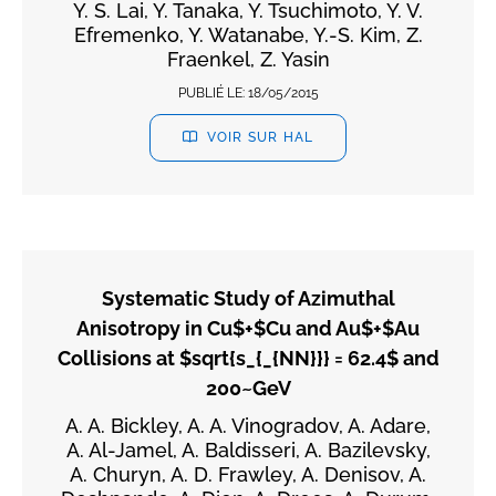
Y. S. Lai, Y. Tanaka, Y. Tsuchimoto, Y. V.
Efremenko, Y. Watanabe, Y.-S. Kim, Z.
Fraenkel, Z. Yasin
PUBLIÉ LE:
18/05/2015
VOIR SUR HAL
Systematic Study of Azimuthal
Anisotropy in Cu$+$Cu and Au$+$Au
Collisions at $sqrt{s_{_{NN}}} = 62.4$ and
200~GeV
A. A. Bickley, A. A. Vinogradov, A. Adare,
A. Al-Jamel, A. Baldisseri, A. Bazilevsky,
A. Churyn, A. D. Frawley, A. Denisov, A.