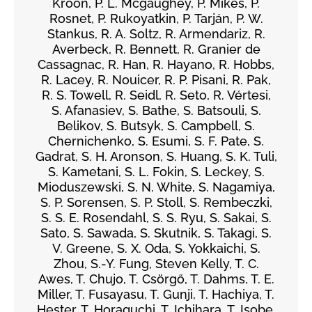
Kroon, P. L. Mcgaughey, P. Mikeš, P.
Rosnet, P. Rukoyatkin, P. Tarján, P. W.
Stankus, R. A. Soltz, R. Armendariz, R.
Averbeck, R. Bennett, R. Granier de
Cassagnac, R. Han, R. Hayano, R. Hobbs,
R. Lacey, R. Nouicer, R. P. Pisani, R. Pak,
R. S. Towell, R. Seidl, R. Seto, R. Vértesi,
S. Afanasiev, S. Bathe, S. Batsouli, S.
Belikov, S. Butsyk, S. Campbell, S.
Chernichenko, S. Esumi, S. F. Pate, S.
Gadrat, S. H. Aronson, S. Huang, S. K. Tuli,
S. Kametani, S. L. Fokin, S. Leckey, S.
Mioduszewski, S. N. White, S. Nagamiya,
S. P. Sorensen, S. P. Stoll, S. Rembeczki,
S. S. E. Rosendahl, S. S. Ryu, S. Sakai, S.
Sato, S. Sawada, S. Skutnik, S. Takagi, S.
V. Greene, S. X. Oda, S. Yokkaichi, S.
Zhou, S.-Y. Fung, Steven Kelly, T. C.
Awes, T. Chujo, T. Csörgő, T. Dahms, T. E.
Miller, T. Fusayasu, T. Gunji, T. Hachiya, T.
Hester, T. Horaguchi, T. Ichihara, T. Isobe,