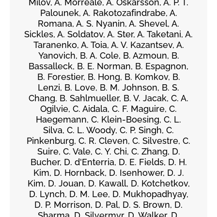
Milov, A. Morreale, A. Oskarsson, A. P. T.
Palounek, A. Rakotozafindrabe, A.
Romana, A. S. Nyanin, A. Shevel, A.
Sickles, A. Soldatov, A. Ster, A. Taketani, A.
Taranenko, A. Toia, A. V. Kazantsev, A.
Yanovich, B. A. Cole, B. Azmoun, B.
Bassalleck, B. E. Norman, B. Espagnon,
B. Forestier, B. Hong, B. Komkov, B.
Lenzi, B. Love, B. M. Johnson, B. S.
Chang, B. Sahlmueller, B. V. Jacak, C. A.
Ogilvie, C. Aidala, C. F. Maguire, C.
Haegemann, C. Klein-Boesing, C. L.
Silva, C. L. Woody, C. P. Singh, C.
Pinkenburg, C. R. Cleven, C. Silvestre, C.
Suire, C. Vale, C. Y. Chi, C. Zhang, D.
Bucher, D. d'Enterria, D. E. Fields, D. H.
Kim, D. Hornback, D. Isenhower, D. J.
Kim, D. Jouan, D. Kawall, D. Kotchetkov,
D. Lynch, D. M. Lee, D. Mukhopadhyay,
D. P. Morrison, D. Pal, D. S. Brown, D.
Sharma, D. Silvermyr, D. Walker, D.