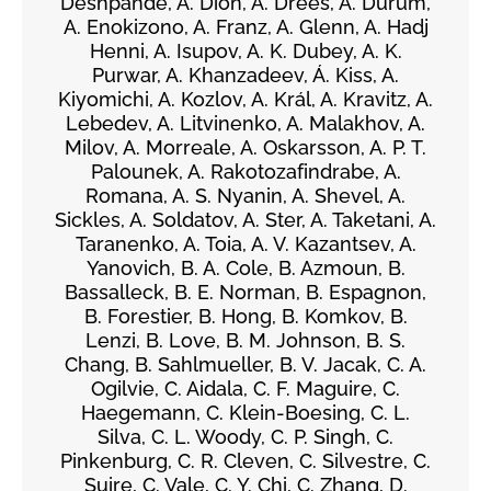
Deshpande, A. Dion, A. Drees, A. Durum,
A. Enokizono, A. Franz, A. Glenn, A. Hadj
Henni, A. Isupov, A. K. Dubey, A. K.
Purwar, A. Khanzadeev, Á. Kiss, A.
Kiyomichi, A. Kozlov, A. Král, A. Kravitz, A.
Lebedev, A. Litvinenko, A. Malakhov, A.
Milov, A. Morreale, A. Oskarsson, A. P. T.
Palounek, A. Rakotozafindrabe, A.
Romana, A. S. Nyanin, A. Shevel, A.
Sickles, A. Soldatov, A. Ster, A. Taketani, A.
Taranenko, A. Toia, A. V. Kazantsev, A.
Yanovich, B. A. Cole, B. Azmoun, B.
Bassalleck, B. E. Norman, B. Espagnon,
B. Forestier, B. Hong, B. Komkov, B.
Lenzi, B. Love, B. M. Johnson, B. S.
Chang, B. Sahlmueller, B. V. Jacak, C. A.
Ogilvie, C. Aidala, C. F. Maguire, C.
Haegemann, C. Klein-Boesing, C. L.
Silva, C. L. Woody, C. P. Singh, C.
Pinkenburg, C. R. Cleven, C. Silvestre, C.
Suire, C. Vale, C. Y. Chi, C. Zhang, D.