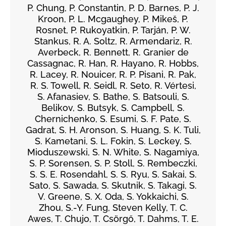
P. Chung, P. Constantin, P. D. Barnes, P. J.
Kroon, P. L. Mcgaughey, P. Mikeš, P.
Rosnet, P. Rukoyatkin, P. Tarján, P. W.
Stankus, R. A. Soltz, R. Armendariz, R.
Averbeck, R. Bennett, R. Granier de
Cassagnac, R. Han, R. Hayano, R. Hobbs,
R. Lacey, R. Nouicer, R. P. Pisani, R. Pak,
R. S. Towell, R. Seidl, R. Seto, R. Vértesi,
S. Afanasiev, S. Bathe, S. Batsouli, S.
Belikov, S. Butsyk, S. Campbell, S.
Chernichenko, S. Esumi, S. F. Pate, S.
Gadrat, S. H. Aronson, S. Huang, S. K. Tuli,
S. Kametani, S. L. Fokin, S. Leckey, S.
Mioduszewski, S. N. White, S. Nagamiya,
S. P. Sorensen, S. P. Stoll, S. Rembeczki,
S. S. E. Rosendahl, S. S. Ryu, S. Sakai, S.
Sato, S. Sawada, S. Skutnik, S. Takagi, S.
V. Greene, S. X. Oda, S. Yokkaichi, S.
Zhou, S.-Y. Fung, Steven Kelly, T. C.
Awes, T. Chujo, T. Csörgő, T. Dahms, T. E.