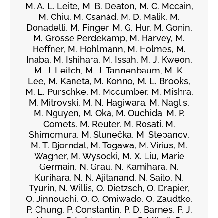
M. A. L. Leite, M. B. Deaton, M. C. Mccain,
M. Chiu, M. Csanád, M. D. Malik, M.
Donadelli, M. Finger, M. G. Hur, M. Gonin,
M. Grosse Perdekamp, M. Harvey, M.
Heffner, M. Hohlmann, M. Holmes, M.
Inaba, M. Ishihara, M. Issah, M. J. Kweon,
M. J. Leitch, M. J. Tannenbaum, M. K.
Lee, M. Kaneta, M. Konno, M. L. Brooks,
M. L. Purschke, M. Mccumber, M. Mishra,
M. Mitrovski, M. N. Hagiwara, M. Naglis,
M. Nguyen, M. Oka, M. Ouchida, M. P.
Comets, M. Reuter, M. Rosati, M.
Shimomura, M. Slunečka, M. Stepanov,
M. T. Bjorndal, M. Togawa, M. Virius, M.
Wagner, M. Wysocki, M. X. Liu, Marie
Germain, N. Grau, N. Kamihara, N.
Kurihara, N. N. Ajitanand, N. Saito, N.
Tyurin, N. Willis, O. Dietzsch, O. Drapier,
O. Jinnouchi, O. O. Omiwade, O. Zaudtke,
P. Chung, P. Constantin, P. D. Barnes, P. J.