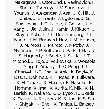
Nakagawa, I. Otterlund, I. Ravinovich, I.
Shein, I. Tserruya, I. V. Sourikova, I.
Younus, J. Alexander, J. Asai, J. C. Hill, J.
Chiba, J. E. Frantz, J. Egdemir, J. G.
Boissevain, J. G. Lajoie, J. Gosset, J. H.
Kang, J. Jia, J. Jin, J. Kamin, J. Kikuchi, J.
Klay, J. Kubart, J. L. Drachenberg, J. L.
Nagle, J. M. Burward-Hoy, J. M. Heuser,
J. M. Moss, J. Murata, J. Newby, J.
Nystrand, J. P. Sullivan, J. Park, J. Rak, J.
S. Haggerty, J. Seele, J. Sziklai, J. T.
Mitchell, J. Tojo, J. Velkovska, J. Wessels,
J. Ying, J. Zimányi, J.-C. Peng, J.-L.
Charvet, J.-S. Chai, K. Aoki, K. Boyle, K.
Das, K. Dehmelt, K. F. Read, K. Fujiwara,
K. H. Tanaka, K. Haruna, K. Hasuko, K.
Homma, K. Imai, K. Kurita, K. Miki, K. N.
Barish, K. Nakano, K. O. Eyser, K. Okada,
K. Ozawa, K. Reygers, K. S. Joo, K. S. Sim,
K. Shigaki, K. Shoji, K. Tanida, L. Baksay,