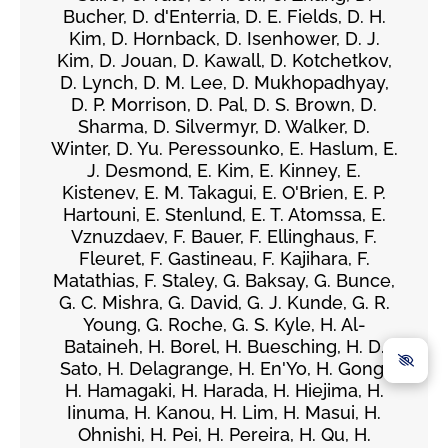
Bucher, D. d'Enterria, D. E. Fields, D. H.
Kim, D. Hornback, D. Isenhower, D. J.
Kim, D. Jouan, D. Kawall, D. Kotchetkov,
D. Lynch, D. M. Lee, D. Mukhopadhyay,
D. P. Morrison, D. Pal, D. S. Brown, D.
Sharma, D. Silvermyr, D. Walker, D.
Winter, D. Yu. Peressounko, E. Haslum, E.
J. Desmond, E. Kim, E. Kinney, E.
Kistenev, E. M. Takagui, E. O'Brien, E. P.
Hartouni, E. Stenlund, E. T. Atomssa, E.
Vznuzdaev, F. Bauer, F. Ellinghaus, F.
Fleuret, F. Gastineau, F. Kajihara, F.
Matathias, F. Staley, G. Baksay, G. Bunce,
G. C. Mishra, G. David, G. J. Kunde, G. R.
Young, G. Roche, G. S. Kyle, H. Al-
Bataineh, H. Borel, H. Buesching, H. D.
Sato, H. Delagrange, H. En'Yo, H. Gong,
H. Hamagaki, H. Harada, H. Hiejima, H.
Iinuma, H. Kanou, H. Lim, H. Masui, H.
Ohnishi, H. Pei, H. Pereira, H. Qu, H.