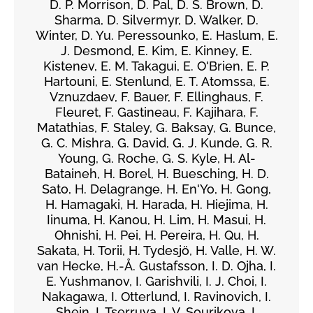
D. P. Morrison, D. Pal, D. S. Brown, D.
Sharma, D. Silvermyr, D. Walker, D.
Winter, D. Yu. Peressounko, E. Haslum, E.
J. Desmond, E. Kim, E. Kinney, E.
Kistenev, E. M. Takagui, E. O'Brien, E. P.
Hartouni, E. Stenlund, E. T. Atomssa, E.
Vznuzdaev, F. Bauer, F. Ellinghaus, F.
Fleuret, F. Gastineau, F. Kajihara, F.
Matathias, F. Staley, G. Baksay, G. Bunce,
G. C. Mishra, G. David, G. J. Kunde, G. R.
Young, G. Roche, G. S. Kyle, H. Al-
Bataineh, H. Borel, H. Buesching, H. D.
Sato, H. Delagrange, H. En'Yo, H. Gong,
H. Hamagaki, H. Harada, H. Hiejima, H.
Iinuma, H. Kanou, H. Lim, H. Masui, H.
Ohnishi, H. Pei, H. Pereira, H. Qu, H.
Sakata, H. Torii, H. Tydesjö, H. Valle, H. W.
van Hecke, H.-Å. Gustafsson, I. D. Ojha, I.
E. Yushmanov, I. Garishvili, I. J. Choi, I.
Nakagawa, I. Otterlund, I. Ravinovich, I.
Shein, I. Tserruya, I. V. Sourikova, I.