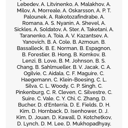
Lebedev, A. Litvinenko, A. Malakhov, A.
Milov, A. Morreale, A. Oskarsson, A. P. T.
Palounek, A. Rakotozafindrabe, A.
Romana, A. S. Nyanin, A. Shevel, A.
Sickles, A. Soldatov, A. Ster, A. Taketani, A.
Taranenko, A. Toia, A. V. Kazantsev, A.
Yanovich, B. A. Cole, B. Azmoun, B.
Bassalleck, B. E. Norman, B. Espagnon,
B. Forestier, B. Hong, B. Komkov, B.
Lenzi, B. Love, B. M. Johnson, B. S.
Chang, B. Sahlmueller, B. V. Jacak, C. A.
Ogilvie, C. Aidala, C. F. Maguire, C.
Haegemann, C. Klein-Boesing, C. L.
Silva, C. L. Woody, C. P. Singh, C.
Pinkenburg, C. R. Cleven, C. Silvestre, C.
Suire, C. Vale, C. Y. Chi, C. Zhang, D.
Bucher, D. d'Enterria, D. E. Fields, D. H.
Kim, D. Hornback, D. Isenhower, D. J.
Kim, D. Jouan, D. Kawall, D. Kotchetkov,
D. Lynch, D. M. Lee, D. Mukhopadhyay,