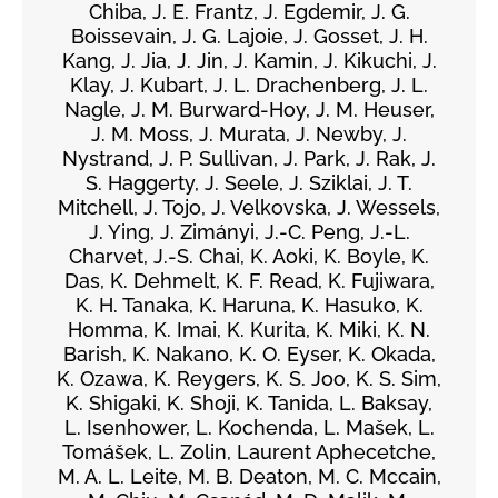
Chiba, J. E. Frantz, J. Egdemir, J. G.
Boissevain, J. G. Lajoie, J. Gosset, J. H.
Kang, J. Jia, J. Jin, J. Kamin, J. Kikuchi, J.
Klay, J. Kubart, J. L. Drachenberg, J. L.
Nagle, J. M. Burward-Hoy, J. M. Heuser,
J. M. Moss, J. Murata, J. Newby, J.
Nystrand, J. P. Sullivan, J. Park, J. Rak, J.
S. Haggerty, J. Seele, J. Sziklai, J. T.
Mitchell, J. Tojo, J. Velkovska, J. Wessels,
J. Ying, J. Zimányi, J.-C. Peng, J.-L.
Charvet, J.-S. Chai, K. Aoki, K. Boyle, K.
Das, K. Dehmelt, K. F. Read, K. Fujiwara,
K. H. Tanaka, K. Haruna, K. Hasuko, K.
Homma, K. Imai, K. Kurita, K. Miki, K. N.
Barish, K. Nakano, K. O. Eyser, K. Okada,
K. Ozawa, K. Reygers, K. S. Joo, K. S. Sim,
K. Shigaki, K. Shoji, K. Tanida, L. Baksay,
L. Isenhower, L. Kochenda, L. Mašek, L.
Tomášek, L. Zolin, Laurent Aphecetche,
M. A. L. Leite, M. B. Deaton, M. C. Mccain,