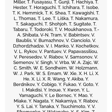
Miller, T. Fusayasu, T. Gunji, T. Hachiya, T.
Hester, T. Horaguchi, T. Ichihara, T. Isobe,
T. K. Hemmick, T. K. Shea, T. Kawagishi, T.
L. Thomas, T. Lee, T. Liška, T. Nakamura,
T. Sakaguchi, T. Shohjoh, T. Sugitate, T.
Tabaru, T. Todoroki, T. V. Moukhanova, T.-
A. Shibata, V-N. Tram, V. Babintsev, V.
Baublis, V. Bumazhnov, V. Cianciolo, V.
Dzhordzhadze, V. I. Manko, V. Kochetkov,
V. L. Rykov, V. Pantuev, V. Papavassiliou,
V. Peresedov, V. Riabov, V. Samsonov, V.
Semenov, V. Singh, V. Vrba, W. A. Zajc, W.
C. Smith, W. E. Sondheim, W. Holzmann,
W. J. Park, W. S. Emam, W. Xie, X. H. Li, X.
He, X. Li, X. R. Wang, Y. Akiba, Y.
Berdnikov, Y. Cobigo, Y. Fukao, Y. Goto, Y.
I. Makdisi, Y. Inoue, Y. Kwon, Y. L.
Yamaguchi, Y. Le Bornec, Y. Mao, Y.
Miake, Y. Nagata, Y. Nakamiya, Y. Riabov,
Y. S. Lai, Y. Tanaka, Y. Tsuchimoto, Y. V.
Efremenko, Y. Watanabe, Y.-S. Kim, Z.