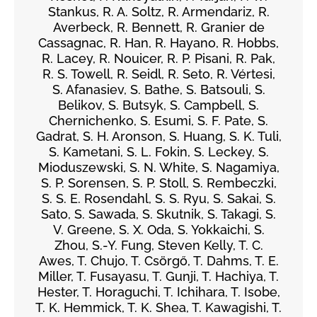
Stankus, R. A. Soltz, R. Armendariz, R.
Averbeck, R. Bennett, R. Granier de
Cassagnac, R. Han, R. Hayano, R. Hobbs,
R. Lacey, R. Nouicer, R. P. Pisani, R. Pak,
R. S. Towell, R. Seidl, R. Seto, R. Vértesi,
S. Afanasiev, S. Bathe, S. Batsouli, S.
Belikov, S. Butsyk, S. Campbell, S.
Chernichenko, S. Esumi, S. F. Pate, S.
Gadrat, S. H. Aronson, S. Huang, S. K. Tuli,
S. Kametani, S. L. Fokin, S. Leckey, S.
Mioduszewski, S. N. White, S. Nagamiya,
S. P. Sorensen, S. P. Stoll, S. Rembeczki,
S. S. E. Rosendahl, S. S. Ryu, S. Sakai, S.
Sato, S. Sawada, S. Skutnik, S. Takagi, S.
V. Greene, S. X. Oda, S. Yokkaichi, S.
Zhou, S.-Y. Fung, Steven Kelly, T. C.
Awes, T. Chujo, T. Csörgő, T. Dahms, T. E.
Miller, T. Fusayasu, T. Gunji, T. Hachiya, T.
Hester, T. Horaguchi, T. Ichihara, T. Isobe,
T. K. Hemmick, T. K. Shea, T. Kawagishi, T.