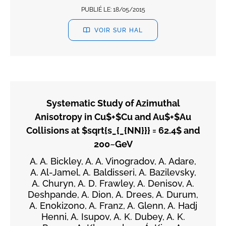
PUBLIÉ LE:
18/05/2015
VOIR SUR HAL
Systematic Study of Azimuthal
Anisotropy in Cu$+$Cu and Au$+$Au
Collisions at $sqrt{s_{_{NN}}} = 62.4$ and
200~GeV
A. A. Bickley, A. A. Vinogradov, A. Adare,
A. Al-Jamel, A. Baldisseri, A. Bazilevsky,
A. Churyn, A. D. Frawley, A. Denisov, A.
Deshpande, A. Dion, A. Drees, A. Durum,
A. Enokizono, A. Franz, A. Glenn, A. Hadj
Henni, A. Isupov, A. K. Dubey, A. K.