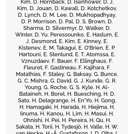
Kim, D. Hornback, D. Isenhower, D. J.
Kim, D. Jouan, D. Kawall, D. Kotchetkov,
D. Lynch, D. M. Lee, D. Mukhopadhyay,
D. P. Morrison, D. Pal, D. S. Brown, D.
Sharma, D. Silvermyr, D. Walker, D.
Winter, D. Yu. Peressounko, E. Haslum, E.
J. Desmond, E. Kim, E. Kinney, E.
Kistenev, E. M. Takagui, E. O'Brien, E. P.
Hartouni, E. Stenlund, E. T. Atomssa, E.
Vznuzdaev, F. Bauer, F. Ellinghaus, F.
Fleuret, F. Gastineau, F. Kajihara, F.
Matathias, F. Staley, G. Baksay, G. Bunce,
G. C. Mishra, G. David, G. J. Kunde, G. R.
Young, G. Roche, G. S. Kyle, H. Al-
Bataineh, H. Borel, H. Buesching, H. D.
Sato, H. Delagrange, H. En'Yo, H. Gong,
H. Hamagaki, H. Harada, H. Hiejima, H.
Iinuma, H. Kanou, H. Lim, H. Masui, H.
Ohnishi, H. Pei, H. Pereira, H. Qu, H.
Sakata, H. Torii, H. Tydesjö, H. Valle, H. W.
van Hecke, H.-Å. Gustafsson, I. D. Ojha, I.