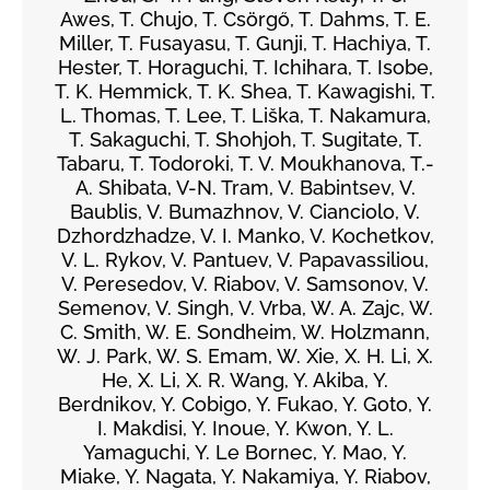
Awes, T. Chujo, T. Csörgő, T. Dahms, T. E.
Miller, T. Fusayasu, T. Gunji, T. Hachiya, T.
Hester, T. Horaguchi, T. Ichihara, T. Isobe,
T. K. Hemmick, T. K. Shea, T. Kawagishi, T.
L. Thomas, T. Lee, T. Liška, T. Nakamura,
T. Sakaguchi, T. Shohjoh, T. Sugitate, T.
Tabaru, T. Todoroki, T. V. Moukhanova, T.-
A. Shibata, V-N. Tram, V. Babintsev, V.
Baublis, V. Bumazhnov, V. Cianciolo, V.
Dzhordzhadze, V. I. Manko, V. Kochetkov,
V. L. Rykov, V. Pantuev, V. Papavassiliou,
V. Peresedov, V. Riabov, V. Samsonov, V.
Semenov, V. Singh, V. Vrba, W. A. Zajc, W.
C. Smith, W. E. Sondheim, W. Holzmann,
W. J. Park, W. S. Emam, W. Xie, X. H. Li, X.
He, X. Li, X. R. Wang, Y. Akiba, Y.
Berdnikov, Y. Cobigo, Y. Fukao, Y. Goto, Y.
I. Makdisi, Y. Inoue, Y. Kwon, Y. L.
Yamaguchi, Y. Le Bornec, Y. Mao, Y.
Miake, Y. Nagata, Y. Nakamiya, Y. Riabov,