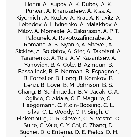
Henni, A. Isupov, A. K. Dubey, A. K.
Purwar, A. Khanzadeev, Á. Kiss, A.
Kiyomichi, A. Kozlov, A. Král, A. Kravitz, A.
Lebedev, A. Litvinenko, A. Malakhov, A.
Milov, A. Morreale, A. Oskarsson, A. P. T.
Palounek, A. Rakotozafindrabe, A.
Romana, A. S. Nyanin, A. Shevel, A.
Sickles, A. Soldatov, A. Ster, A. Taketani, A.
Taranenko, A. Toia, A. V. Kazantsev, A.
Yanovich, B. A. Cole, B. Azmoun, B.
Bassalleck, B. E. Norman, B. Espagnon,
B. Forestier, B. Hong, B. Komkov, B.
Lenzi, B. Love, B. M. Johnson, B. S.
Chang, B. Sahlmueller, B. V. Jacak, C. A.
Ogilvie, C. Aidala, C. F. Maguire, C.
Haegemann, C. Klein-Boesing, C. L.
Silva, C. L. Woody, C. P. Singh, C.
Pinkenburg, C. R. Cleven, C. Silvestre, C.
Suire, C. Vale, C. Y. Chi, C. Zhang, D.
Bucher, D. d'Enterria, D. E. Fields, D. H.