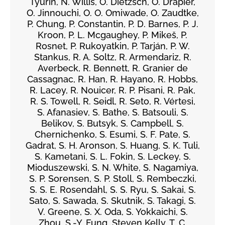
Tyurin, N. Willis, O. Dietzsch, O. Drapier,
O. Jinnouchi, O. O. Omiwade, O. Zaudtke,
P. Chung, P. Constantin, P. D. Barnes, P. J.
Kroon, P. L. Mcgaughey, P. Mikeš, P.
Rosnet, P. Rukoyatkin, P. Tarján, P. W.
Stankus, R. A. Soltz, R. Armendariz, R.
Averbeck, R. Bennett, R. Granier de
Cassagnac, R. Han, R. Hayano, R. Hobbs,
R. Lacey, R. Nouicer, R. P. Pisani, R. Pak,
R. S. Towell, R. Seidl, R. Seto, R. Vértesi,
S. Afanasiev, S. Bathe, S. Batsouli, S.
Belikov, S. Butsyk, S. Campbell, S.
Chernichenko, S. Esumi, S. F. Pate, S.
Gadrat, S. H. Aronson, S. Huang, S. K. Tuli,
S. Kametani, S. L. Fokin, S. Leckey, S.
Mioduszewski, S. N. White, S. Nagamiya,
S. P. Sorensen, S. P. Stoll, S. Rembeczki,
S. S. E. Rosendahl, S. S. Ryu, S. Sakai, S.
Sato, S. Sawada, S. Skutnik, S. Takagi, S.
V. Greene, S. X. Oda, S. Yokkaichi, S.
Zhou, S.-Y. Fung, Steven Kelly, T. C.