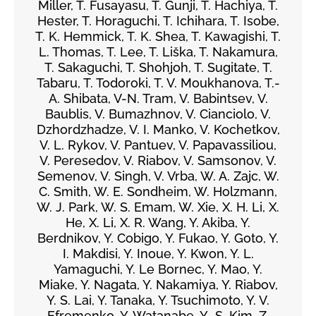
Miller, T. Fusayasu, T. Gunji, T. Hachiya, T.
Hester, T. Horaguchi, T. Ichihara, T. Isobe,
T. K. Hemmick, T. K. Shea, T. Kawagishi, T.
L. Thomas, T. Lee, T. Liška, T. Nakamura,
T. Sakaguchi, T. Shohjoh, T. Sugitate, T.
Tabaru, T. Todoroki, T. V. Moukhanova, T.-
A. Shibata, V-N. Tram, V. Babintsev, V.
Baublis, V. Bumazhnov, V. Cianciolo, V.
Dzhordzhadze, V. I. Manko, V. Kochetkov,
V. L. Rykov, V. Pantuev, V. Papavassiliou,
V. Peresedov, V. Riabov, V. Samsonov, V.
Semenov, V. Singh, V. Vrba, W. A. Zajc, W.
C. Smith, W. E. Sondheim, W. Holzmann,
W. J. Park, W. S. Emam, W. Xie, X. H. Li, X.
He, X. Li, X. R. Wang, Y. Akiba, Y.
Berdnikov, Y. Cobigo, Y. Fukao, Y. Goto, Y.
I. Makdisi, Y. Inoue, Y. Kwon, Y. L.
Yamaguchi, Y. Le Bornec, Y. Mao, Y.
Miake, Y. Nagata, Y. Nakamiya, Y. Riabov,
Y. S. Lai, Y. Tanaka, Y. Tsuchimoto, Y. V.
Efremenko, Y. Watanabe, Y.-S. Kim, Z.