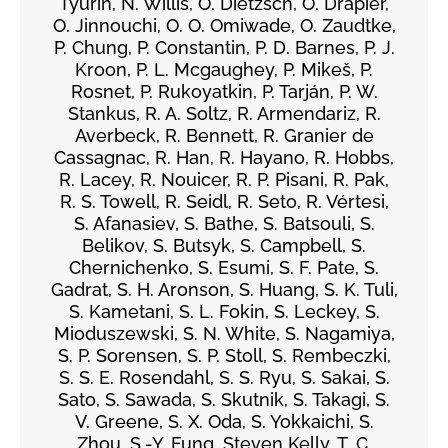
Tyurin, N. Willis, O. Dietzsch, O. Drapier,
O. Jinnouchi, O. O. Omiwade, O. Zaudtke,
P. Chung, P. Constantin, P. D. Barnes, P. J.
Kroon, P. L. Mcgaughey, P. Mikeš, P.
Rosnet, P. Rukoyatkin, P. Tarján, P. W.
Stankus, R. A. Soltz, R. Armendariz, R.
Averbeck, R. Bennett, R. Granier de
Cassagnac, R. Han, R. Hayano, R. Hobbs,
R. Lacey, R. Nouicer, R. P. Pisani, R. Pak,
R. S. Towell, R. Seidl, R. Seto, R. Vértesi,
S. Afanasiev, S. Bathe, S. Batsouli, S.
Belikov, S. Butsyk, S. Campbell, S.
Chernichenko, S. Esumi, S. F. Pate, S.
Gadrat, S. H. Aronson, S. Huang, S. K. Tuli,
S. Kametani, S. L. Fokin, S. Leckey, S.
Mioduszewski, S. N. White, S. Nagamiya,
S. P. Sorensen, S. P. Stoll, S. Rembeczki,
S. S. E. Rosendahl, S. S. Ryu, S. Sakai, S.
Sato, S. Sawada, S. Skutnik, S. Takagi, S.
V. Greene, S. X. Oda, S. Yokkaichi, S.
Zhou, S.-Y. Fung, Steven Kelly, T. C.