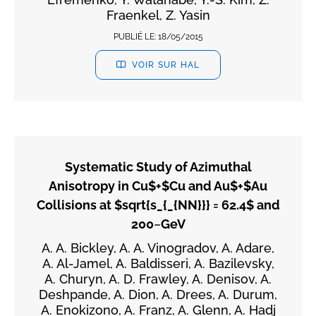
Fraenkel, Z. Yasin
PUBLIÉ LE:
18/05/2015
VOIR SUR HAL
Systematic Study of Azimuthal
Anisotropy in Cu$+$Cu and Au$+$Au
Collisions at $sqrt{s_{_{NN}}} = 62.4$ and
200~GeV
A. A. Bickley, A. A. Vinogradov, A. Adare,
A. Al-Jamel, A. Baldisseri, A. Bazilevsky,
A. Churyn, A. D. Frawley, A. Denisov, A.
Deshpande, A. Dion, A. Drees, A. Durum,
A. Enokizono, A. Franz, A. Glenn, A. Hadj