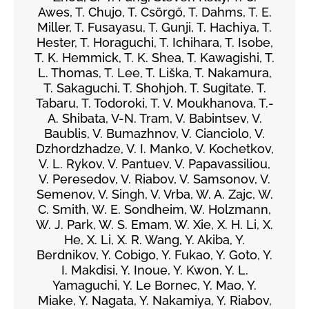
Awes, T. Chujo, T. Csörgő, T. Dahms, T. E.
Miller, T. Fusayasu, T. Gunji, T. Hachiya, T.
Hester, T. Horaguchi, T. Ichihara, T. Isobe,
T. K. Hemmick, T. K. Shea, T. Kawagishi, T.
L. Thomas, T. Lee, T. Liška, T. Nakamura,
T. Sakaguchi, T. Shohjoh, T. Sugitate, T.
Tabaru, T. Todoroki, T. V. Moukhanova, T.-
A. Shibata, V-N. Tram, V. Babintsev, V.
Baublis, V. Bumazhnov, V. Cianciolo, V.
Dzhordzhadze, V. I. Manko, V. Kochetkov,
V. L. Rykov, V. Pantuev, V. Papavassiliou,
V. Peresedov, V. Riabov, V. Samsonov, V.
Semenov, V. Singh, V. Vrba, W. A. Zajc, W.
C. Smith, W. E. Sondheim, W. Holzmann,
W. J. Park, W. S. Emam, W. Xie, X. H. Li, X.
He, X. Li, X. R. Wang, Y. Akiba, Y.
Berdnikov, Y. Cobigo, Y. Fukao, Y. Goto, Y.
I. Makdisi, Y. Inoue, Y. Kwon, Y. L.
Yamaguchi, Y. Le Bornec, Y. Mao, Y.
Miake, Y. Nagata, Y. Nakamiya, Y. Riabov,