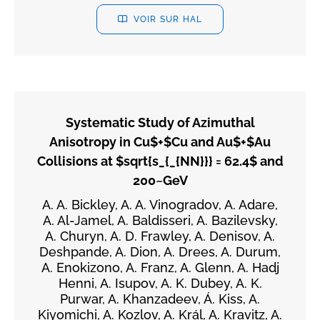
VOIR SUR HAL
Systematic Study of Azimuthal
Anisotropy in Cu$+$Cu and Au$+$Au
Collisions at $sqrt{s_{_{NN}}} = 62.4$ and
200~GeV
A. A. Bickley, A. A. Vinogradov, A. Adare,
A. Al-Jamel, A. Baldisseri, A. Bazilevsky,
A. Churyn, A. D. Frawley, A. Denisov, A.
Deshpande, A. Dion, A. Drees, A. Durum,
A. Enokizono, A. Franz, A. Glenn, A. Hadj
Henni, A. Isupov, A. K. Dubey, A. K.
Purwar, A. Khanzadeev, Á. Kiss, A.
Kiyomichi, A. Kozlov, A. Král, A. Kravitz, A.