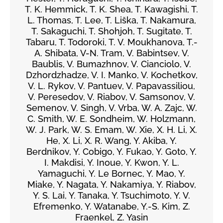
T. K. Hemmick, T. K. Shea, T. Kawagishi, T.
L. Thomas, T. Lee, T. Liška, T. Nakamura,
T. Sakaguchi, T. Shohjoh, T. Sugitate, T.
Tabaru, T. Todoroki, T. V. Moukhanova, T.-
A. Shibata, V-N. Tram, V. Babintsev, V.
Baublis, V. Bumazhnov, V. Cianciolo, V.
Dzhordzhadze, V. I. Manko, V. Kochetkov,
V. L. Rykov, V. Pantuev, V. Papavassiliou,
V. Peresedov, V. Riabov, V. Samsonov, V.
Semenov, V. Singh, V. Vrba, W. A. Zajc, W.
C. Smith, W. E. Sondheim, W. Holzmann,
W. J. Park, W. S. Emam, W. Xie, X. H. Li, X.
He, X. Li, X. R. Wang, Y. Akiba, Y.
Berdnikov, Y. Cobigo, Y. Fukao, Y. Goto, Y.
I. Makdisi, Y. Inoue, Y. Kwon, Y. L.
Yamaguchi, Y. Le Bornec, Y. Mao, Y.
Miake, Y. Nagata, Y. Nakamiya, Y. Riabov,
Y. S. Lai, Y. Tanaka, Y. Tsuchimoto, Y. V.
Efremenko, Y. Watanabe, Y.-S. Kim, Z.
Fraenkel, Z. Yasin