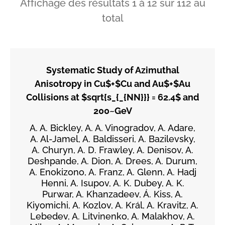
Affichage des résultats
1
à
12
sur
112
au
total
Systematic Study of Azimuthal
Anisotropy in Cu$+$Cu and Au$+$Au
Collisions at $sqrt{s_{_{NN}}} = 62.4$ and
200~GeV
A. A. Bickley, A. A. Vinogradov, A. Adare,
A. Al-Jamel, A. Baldisseri, A. Bazilevsky,
A. Churyn, A. D. Frawley, A. Denisov, A.
Deshpande, A. Dion, A. Drees, A. Durum,
A. Enokizono, A. Franz, A. Glenn, A. Hadj
Henni, A. Isupov, A. K. Dubey, A. K.
Purwar, A. Khanzadeev, Á. Kiss, A.
Kiyomichi, A. Kozlov, A. Král, A. Kravitz, A.
Lebedev, A. Litvinenko, A. Malakhov, A.