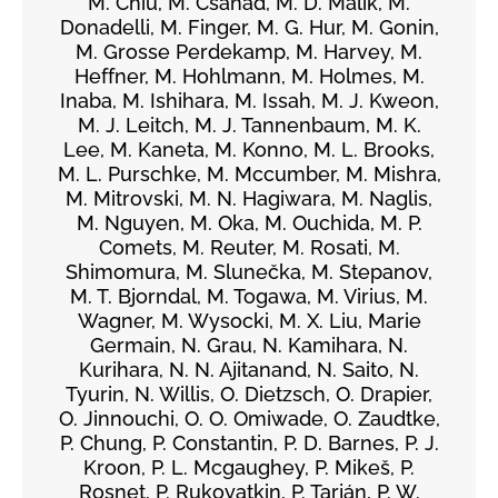
M. Chiu, M. Csanád, M. D. Malik, M.
Donadelli, M. Finger, M. G. Hur, M. Gonin,
M. Grosse Perdekamp, M. Harvey, M.
Heffner, M. Hohlmann, M. Holmes, M.
Inaba, M. Ishihara, M. Issah, M. J. Kweon,
M. J. Leitch, M. J. Tannenbaum, M. K.
Lee, M. Kaneta, M. Konno, M. L. Brooks,
M. L. Purschke, M. Mccumber, M. Mishra,
M. Mitrovski, M. N. Hagiwara, M. Naglis,
M. Nguyen, M. Oka, M. Ouchida, M. P.
Comets, M. Reuter, M. Rosati, M.
Shimomura, M. Slunečka, M. Stepanov,
M. T. Bjorndal, M. Togawa, M. Virius, M.
Wagner, M. Wysocki, M. X. Liu, Marie
Germain, N. Grau, N. Kamihara, N.
Kurihara, N. N. Ajitanand, N. Saito, N.
Tyurin, N. Willis, O. Dietzsch, O. Drapier,
O. Jinnouchi, O. O. Omiwade, O. Zaudtke,
P. Chung, P. Constantin, P. D. Barnes, P. J.
Kroon, P. L. Mcgaughey, P. Mikeš, P.
Rosnet, P. Rukoyatkin, P. Tarján, P. W.