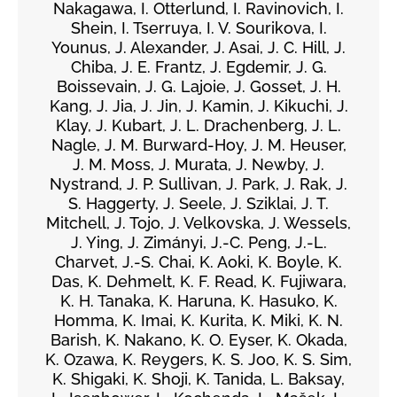
Nakagawa, I. Otterlund, I. Ravinovich, I.
Shein, I. Tserruya, I. V. Sourikova, I.
Younus, J. Alexander, J. Asai, J. C. Hill, J.
Chiba, J. E. Frantz, J. Egdemir, J. G.
Boissevain, J. G. Lajoie, J. Gosset, J. H.
Kang, J. Jia, J. Jin, J. Kamin, J. Kikuchi, J.
Klay, J. Kubart, J. L. Drachenberg, J. L.
Nagle, J. M. Burward-Hoy, J. M. Heuser,
J. M. Moss, J. Murata, J. Newby, J.
Nystrand, J. P. Sullivan, J. Park, J. Rak, J.
S. Haggerty, J. Seele, J. Sziklai, J. T.
Mitchell, J. Tojo, J. Velkovska, J. Wessels,
J. Ying, J. Zimányi, J.-C. Peng, J.-L.
Charvet, J.-S. Chai, K. Aoki, K. Boyle, K.
Das, K. Dehmelt, K. F. Read, K. Fujiwara,
K. H. Tanaka, K. Haruna, K. Hasuko, K.
Homma, K. Imai, K. Kurita, K. Miki, K. N.
Barish, K. Nakano, K. O. Eyser, K. Okada,
K. Ozawa, K. Reygers, K. S. Joo, K. S. Sim,
K. Shigaki, K. Shoji, K. Tanida, L. Baksay,