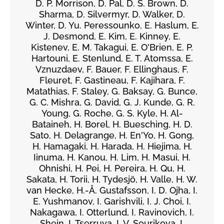
D. P. Morrison, D. Pal, D. S. Brown, D.
Sharma, D. Silvermyr, D. Walker, D.
Winter, D. Yu. Peressounko, E. Haslum, E.
J. Desmond, E. Kim, E. Kinney, E.
Kistenev, E. M. Takagui, E. O'Brien, E. P.
Hartouni, E. Stenlund, E. T. Atomssa, E.
Vznuzdaev, F. Bauer, F. Ellinghaus, F.
Fleuret, F. Gastineau, F. Kajihara, F.
Matathias, F. Staley, G. Baksay, G. Bunce,
G. C. Mishra, G. David, G. J. Kunde, G. R.
Young, G. Roche, G. S. Kyle, H. Al-
Bataineh, H. Borel, H. Buesching, H. D.
Sato, H. Delagrange, H. En'Yo, H. Gong,
H. Hamagaki, H. Harada, H. Hiejima, H.
Iinuma, H. Kanou, H. Lim, H. Masui, H.
Ohnishi, H. Pei, H. Pereira, H. Qu, H.
Sakata, H. Torii, H. Tydesjö, H. Valle, H. W.
van Hecke, H.-Å. Gustafsson, I. D. Ojha, I.
E. Yushmanov, I. Garishvili, I. J. Choi, I.
Nakagawa, I. Otterlund, I. Ravinovich, I.
Shein, I. Tserruya, I. V. Sourikova, I.