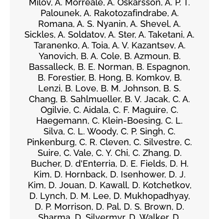
Milov, A. Morreale, A. Oskarsson, A. P. T.
Palounek, A. Rakotozafindrabe, A.
Romana, A. S. Nyanin, A. Shevel, A.
Sickles, A. Soldatov, A. Ster, A. Taketani, A.
Taranenko, A. Toia, A. V. Kazantsev, A.
Yanovich, B. A. Cole, B. Azmoun, B.
Bassalleck, B. E. Norman, B. Espagnon,
B. Forestier, B. Hong, B. Komkov, B.
Lenzi, B. Love, B. M. Johnson, B. S.
Chang, B. Sahlmueller, B. V. Jacak, C. A.
Ogilvie, C. Aidala, C. F. Maguire, C.
Haegemann, C. Klein-Boesing, C. L.
Silva, C. L. Woody, C. P. Singh, C.
Pinkenburg, C. R. Cleven, C. Silvestre, C.
Suire, C. Vale, C. Y. Chi, C. Zhang, D.
Bucher, D. d'Enterria, D. E. Fields, D. H.
Kim, D. Hornback, D. Isenhower, D. J.
Kim, D. Jouan, D. Kawall, D. Kotchetkov,
D. Lynch, D. M. Lee, D. Mukhopadhyay,
D. P. Morrison, D. Pal, D. S. Brown, D.
Sharma, D. Silvermyr, D. Walker, D.