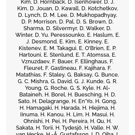
Kim, D. Hornback, D. Isenhower, D. J.
Kim, D. Jouan, D. Kawall, D. Kotchetkov,
D. Lynch, D. M. Lee, D. Mukhopadhyay,
D. P. Morrison, D. Pal, D. S. Brown, D.
Sharma, D. Silvermyr, D. Walker, D.
Winter, D. Yu. Peressounko, E. Haslum, E.
J. Desmond, E. Kim, E. Kinney, E.
Kistenev, E. M. Takagui, E. O'Brien, E. P.
Hartouni, E. Stenlund, E. T. Atomssa, E.
Vznuzdaev, F. Bauer, F. Ellinghaus, F.
Fleuret, F. Gastineau, F. Kajihara, F.
Matathias, F. Staley, G. Baksay, G. Bunce,
G. C. Mishra, G. David, G. J. Kunde, G. R.
Young, G. Roche, G. S. Kyle, H. Al-
Bataineh, H. Borel, H. Buesching, H. D.
Sato, H. Delagrange, H. En'Yo, H. Gong,
H. Hamagaki, H. Harada, H. Hiejima, H.
Iinuma, H. Kanou, H. Lim, H. Masui, H.
Ohnishi, H. Pei, H. Pereira, H. Qu, H.
Sakata, H. Torii, H. Tydesjö, H. Valle, H. W.
van Hecke, H.-Å. Gustafsson, I. D. Ojha, I.