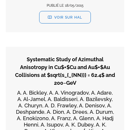
PUBLIÉ LE:
18/05/2015
VOIR SUR HAL
Systematic Study of Azimuthal
Anisotropy in Cu$+$Cu and Au$+$Au
Collisions at $sqrt{s_{_{NN}}} = 62.4$ and
200~GeV
A. A. Bickley, A. A. Vinogradov, A. Adare,
A. Al-Jamel, A. Baldisseri, A. Bazilevsky,
A. Churyn, A. D. Frawley, A. Denisov, A.
Deshpande, A. Dion, A. Drees, A. Durum,
A. Enokizono, A. Franz, A. Glenn, A. Hadj
Henni, A. Isupov, A. K. Dubey, A. K.