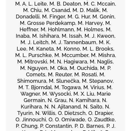
M. A. L. Leite, M. B. Deaton, M. C. Mccain,
M. Chiu, M. Csanád, M. D. Malik, M.
Donadelli, M. Finger, M. G. Hur, M. Gonin,
M. Grosse Perdekamp, M. Harvey, M.
Heffner, M. Hohlmann, M. Holmes, M.
Inaba, M. Ishihara, M. Issah, M. J. Kweon,
M. J. Leitch, M. J. Tannenbaum, M. K.
Lee, M. Kaneta, M. Konno, M. L. Brooks,
M. L. Purschke, M. Mccumber, M. Mishra,
M. Mitrovski, M. N. Hagiwara, M. Naglis,
M. Nguyen, M. Oka, M. Ouchida, M. P.
Comets, M. Reuter, M. Rosati, M.
Shimomura, M. Slunečka, M. Stepanov,
M. T. Bjorndal, M. Togawa, M. Virius, M.
Wagner, M. Wysocki, M. X. Liu, Marie
Germain, N. Grau, N. Kamihara, N.
Kurihara, N. N. Ajitanand, N. Saito, N.
Tyurin, N. Willis, O. Dietzsch, O. Drapier,
O. Jinnouchi, O. O. Omiwade, O. Zaudtke,
P. Chung, P. Constantin, P. D. Barnes, P. J.