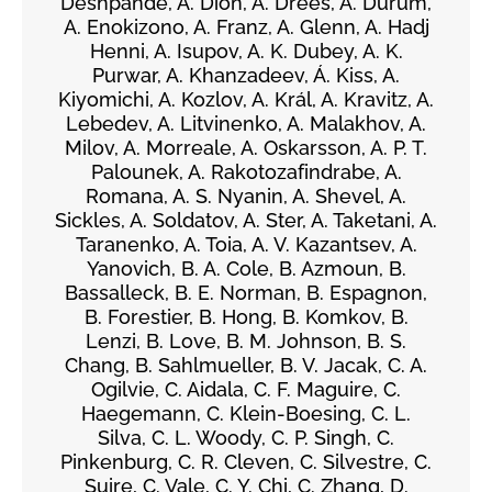
Deshpande, A. Dion, A. Drees, A. Durum,
A. Enokizono, A. Franz, A. Glenn, A. Hadj
Henni, A. Isupov, A. K. Dubey, A. K.
Purwar, A. Khanzadeev, Á. Kiss, A.
Kiyomichi, A. Kozlov, A. Král, A. Kravitz, A.
Lebedev, A. Litvinenko, A. Malakhov, A.
Milov, A. Morreale, A. Oskarsson, A. P. T.
Palounek, A. Rakotozafindrabe, A.
Romana, A. S. Nyanin, A. Shevel, A.
Sickles, A. Soldatov, A. Ster, A. Taketani, A.
Taranenko, A. Toia, A. V. Kazantsev, A.
Yanovich, B. A. Cole, B. Azmoun, B.
Bassalleck, B. E. Norman, B. Espagnon,
B. Forestier, B. Hong, B. Komkov, B.
Lenzi, B. Love, B. M. Johnson, B. S.
Chang, B. Sahlmueller, B. V. Jacak, C. A.
Ogilvie, C. Aidala, C. F. Maguire, C.
Haegemann, C. Klein-Boesing, C. L.
Silva, C. L. Woody, C. P. Singh, C.
Pinkenburg, C. R. Cleven, C. Silvestre, C.
Suire, C. Vale, C. Y. Chi, C. Zhang, D.