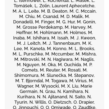
L. Isenhower, L. Kochenda, L. Mašek, L.
Tomášek, L. Zolin, Laurent Aphecetche,
M. A. L. Leite, M. B. Deaton, M. C. Mccain,
M. Chiu, M. Csanád, M. D. Malik, M.
Donadelli, M. Finger, M. G. Hur, M. Gonin,
M. Grosse Perdekamp, M. Harvey, M.
Heffner, M. Hohlmann, M. Holmes, M.
Inaba, M. Ishihara, M. Issah, M. J. Kweon,
M. J. Leitch, M. J. Tannenbaum, M. K.
Lee, M. Kaneta, M. Konno, M. L. Brooks,
M. L. Purschke, M. Mccumber, M. Mishra,
M. Mitrovski, M. N. Hagiwara, M. Naglis,
M. Nguyen, M. Oka, M. Ouchida, M. P.
Comets, M. Reuter, M. Rosati, M.
Shimomura, M. Slunečka, M. Stepanov,
M. T. Bjorndal, M. Togawa, M. Virius, M.
Wagner, M. Wysocki, M. X. Liu, Marie
Germain, N. Grau, N. Kamihara, N.
Kurihara, N. N. Ajitanand, N. Saito, N.
Tyurin, N. Willis, O. Dietzsch, O. Drapier,
O. Jinnouchi, O. O. Omiwade, O. Zaudtke,