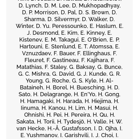
D. Lynch, D. M. Lee, D. Mukhopadhyay,
D. P. Morrison, D. Pal, D. S. Brown, D.
Sharma, D. Silvermyr, D. Walker, D.
Winter, D. Yu. Peressounko, E. Haslum, E.
J. Desmond, E. Kim, E. Kinney, E.
Kistenev, E. M. Takagui, E. O'Brien, E. P.
Hartouni, E. Stenlund, E. T. Atomssa, E.
Vznuzdaev, F. Bauer, F. Ellinghaus, F.
Fleuret, F. Gastineau, F. Kajihara, F.
Matathias, F. Staley, G. Baksay, G. Bunce,
G. C. Mishra, G. David, G. J. Kunde, G. R.
Young, G. Roche, G. S. Kyle, H. Al-
Bataineh, H. Borel, H. Buesching, H. D.
Sato, H. Delagrange, H. En'Yo, H. Gong,
H. Hamagaki, H. Harada, H. Hiejima, H.
Iinuma, H. Kanou, H. Lim, H. Masui, H.
Ohnishi, H. Pei, H. Pereira, H. Qu, H.
Sakata, H. Torii, H. Tydesjö, H. Valle, H. W.
van Hecke, H.-Å. Gustafsson, I. D. Ojha, I.
E. Yushmanov, I. Garishvili, I. J. Choi, I.