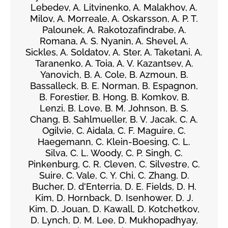
Lebedev, A. Litvinenko, A. Malakhov, A.
Milov, A. Morreale, A. Oskarsson, A. P. T.
Palounek, A. Rakotozafindrabe, A.
Romana, A. S. Nyanin, A. Shevel, A.
Sickles, A. Soldatov, A. Ster, A. Taketani, A.
Taranenko, A. Toia, A. V. Kazantsev, A.
Yanovich, B. A. Cole, B. Azmoun, B.
Bassalleck, B. E. Norman, B. Espagnon,
B. Forestier, B. Hong, B. Komkov, B.
Lenzi, B. Love, B. M. Johnson, B. S.
Chang, B. Sahlmueller, B. V. Jacak, C. A.
Ogilvie, C. Aidala, C. F. Maguire, C.
Haegemann, C. Klein-Boesing, C. L.
Silva, C. L. Woody, C. P. Singh, C.
Pinkenburg, C. R. Cleven, C. Silvestre, C.
Suire, C. Vale, C. Y. Chi, C. Zhang, D.
Bucher, D. d'Enterria, D. E. Fields, D. H.
Kim, D. Hornback, D. Isenhower, D. J.
Kim, D. Jouan, D. Kawall, D. Kotchetkov,
D. Lynch, D. M. Lee, D. Mukhopadhyay,