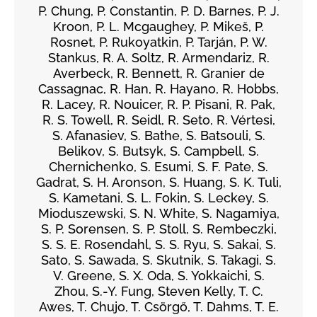
P. Chung, P. Constantin, P. D. Barnes, P. J.
Kroon, P. L. Mcgaughey, P. Mikeš, P.
Rosnet, P. Rukoyatkin, P. Tarján, P. W.
Stankus, R. A. Soltz, R. Armendariz, R.
Averbeck, R. Bennett, R. Granier de
Cassagnac, R. Han, R. Hayano, R. Hobbs,
R. Lacey, R. Nouicer, R. P. Pisani, R. Pak,
R. S. Towell, R. Seidl, R. Seto, R. Vértesi,
S. Afanasiev, S. Bathe, S. Batsouli, S.
Belikov, S. Butsyk, S. Campbell, S.
Chernichenko, S. Esumi, S. F. Pate, S.
Gadrat, S. H. Aronson, S. Huang, S. K. Tuli,
S. Kametani, S. L. Fokin, S. Leckey, S.
Mioduszewski, S. N. White, S. Nagamiya,
S. P. Sorensen, S. P. Stoll, S. Rembeczki,
S. S. E. Rosendahl, S. S. Ryu, S. Sakai, S.
Sato, S. Sawada, S. Skutnik, S. Takagi, S.
V. Greene, S. X. Oda, S. Yokkaichi, S.
Zhou, S.-Y. Fung, Steven Kelly, T. C.
Awes, T. Chujo, T. Csörgő, T. Dahms, T. E.