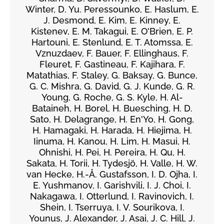
Winter, D. Yu. Peressounko, E. Haslum, E.
J. Desmond, E. Kim, E. Kinney, E.
Kistenev, E. M. Takagui, E. O'Brien, E. P.
Hartouni, E. Stenlund, E. T. Atomssa, E.
Vznuzdaev, F. Bauer, F. Ellinghaus, F.
Fleuret, F. Gastineau, F. Kajihara, F.
Matathias, F. Staley, G. Baksay, G. Bunce,
G. C. Mishra, G. David, G. J. Kunde, G. R.
Young, G. Roche, G. S. Kyle, H. Al-
Bataineh, H. Borel, H. Buesching, H. D.
Sato, H. Delagrange, H. En'Yo, H. Gong,
H. Hamagaki, H. Harada, H. Hiejima, H.
Iinuma, H. Kanou, H. Lim, H. Masui, H.
Ohnishi, H. Pei, H. Pereira, H. Qu, H.
Sakata, H. Torii, H. Tydesjö, H. Valle, H. W.
van Hecke, H.-Å. Gustafsson, I. D. Ojha, I.
E. Yushmanov, I. Garishvili, I. J. Choi, I.
Nakagawa, I. Otterlund, I. Ravinovich, I.
Shein, I. Tserruya, I. V. Sourikova, I.
Younus, J. Alexander, J. Asai, J. C. Hill, J.