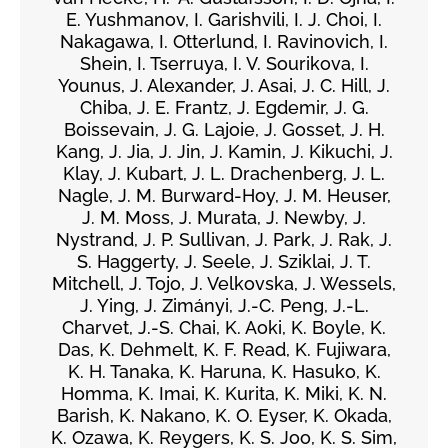
E. Yushmanov, I. Garishvili, I. J. Choi, I.
Nakagawa, I. Otterlund, I. Ravinovich, I.
Shein, I. Tserruya, I. V. Sourikova, I.
Younus, J. Alexander, J. Asai, J. C. Hill, J.
Chiba, J. E. Frantz, J. Egdemir, J. G.
Boissevain, J. G. Lajoie, J. Gosset, J. H.
Kang, J. Jia, J. Jin, J. Kamin, J. Kikuchi, J.
Klay, J. Kubart, J. L. Drachenberg, J. L.
Nagle, J. M. Burward-Hoy, J. M. Heuser,
J. M. Moss, J. Murata, J. Newby, J.
Nystrand, J. P. Sullivan, J. Park, J. Rak, J.
S. Haggerty, J. Seele, J. Sziklai, J. T.
Mitchell, J. Tojo, J. Velkovska, J. Wessels,
J. Ying, J. Zimányi, J.-C. Peng, J.-L.
Charvet, J.-S. Chai, K. Aoki, K. Boyle, K.
Das, K. Dehmelt, K. F. Read, K. Fujiwara,
K. H. Tanaka, K. Haruna, K. Hasuko, K.
Homma, K. Imai, K. Kurita, K. Miki, K. N.
Barish, K. Nakano, K. O. Eyser, K. Okada,
K. Ozawa, K. Reygers, K. S. Joo, K. S. Sim,