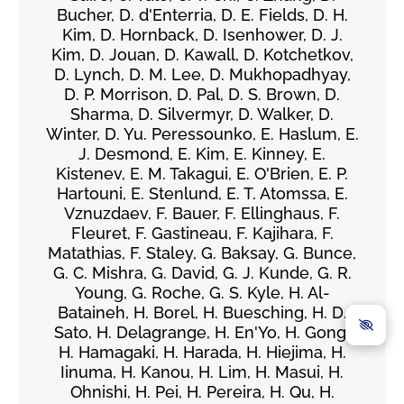
Bucher, D. d'Enterria, D. E. Fields, D. H.
Kim, D. Hornback, D. Isenhower, D. J.
Kim, D. Jouan, D. Kawall, D. Kotchetkov,
D. Lynch, D. M. Lee, D. Mukhopadhyay,
D. P. Morrison, D. Pal, D. S. Brown, D.
Sharma, D. Silvermyr, D. Walker, D.
Winter, D. Yu. Peressounko, E. Haslum, E.
J. Desmond, E. Kim, E. Kinney, E.
Kistenev, E. M. Takagui, E. O'Brien, E. P.
Hartouni, E. Stenlund, E. T. Atomssa, E.
Vznuzdaev, F. Bauer, F. Ellinghaus, F.
Fleuret, F. Gastineau, F. Kajihara, F.
Matathias, F. Staley, G. Baksay, G. Bunce,
G. C. Mishra, G. David, G. J. Kunde, G. R.
Young, G. Roche, G. S. Kyle, H. Al-
Bataineh, H. Borel, H. Buesching, H. D.
Sato, H. Delagrange, H. En'Yo, H. Gong,
H. Hamagaki, H. Harada, H. Hiejima, H.
Iinuma, H. Kanou, H. Lim, H. Masui, H.
Ohnishi, H. Pei, H. Pereira, H. Qu, H.