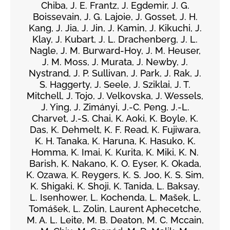
Chiba, J. E. Frantz, J. Egdemir, J. G.
Boissevain, J. G. Lajoie, J. Gosset, J. H.
Kang, J. Jia, J. Jin, J. Kamin, J. Kikuchi, J.
Klay, J. Kubart, J. L. Drachenberg, J. L.
Nagle, J. M. Burward-Hoy, J. M. Heuser,
J. M. Moss, J. Murata, J. Newby, J.
Nystrand, J. P. Sullivan, J. Park, J. Rak, J.
S. Haggerty, J. Seele, J. Sziklai, J. T.
Mitchell, J. Tojo, J. Velkovska, J. Wessels,
J. Ying, J. Zimányi, J.-C. Peng, J.-L.
Charvet, J.-S. Chai, K. Aoki, K. Boyle, K.
Das, K. Dehmelt, K. F. Read, K. Fujiwara,
K. H. Tanaka, K. Haruna, K. Hasuko, K.
Homma, K. Imai, K. Kurita, K. Miki, K. N.
Barish, K. Nakano, K. O. Eyser, K. Okada,
K. Ozawa, K. Reygers, K. S. Joo, K. S. Sim,
K. Shigaki, K. Shoji, K. Tanida, L. Baksay,
L. Isenhower, L. Kochenda, L. Mašek, L.
Tomášek, L. Zolin, Laurent Aphecetche,
M. A. L. Leite, M. B. Deaton, M. C. Mccain,