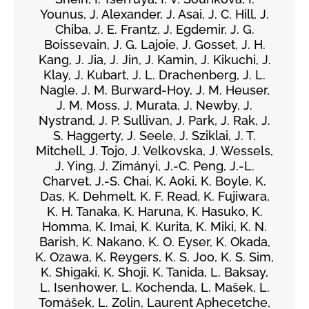
Younus, J. Alexander, J. Asai, J. C. Hill, J.
Chiba, J. E. Frantz, J. Egdemir, J. G.
Boissevain, J. G. Lajoie, J. Gosset, J. H.
Kang, J. Jia, J. Jin, J. Kamin, J. Kikuchi, J.
Klay, J. Kubart, J. L. Drachenberg, J. L.
Nagle, J. M. Burward-Hoy, J. M. Heuser,
J. M. Moss, J. Murata, J. Newby, J.
Nystrand, J. P. Sullivan, J. Park, J. Rak, J.
S. Haggerty, J. Seele, J. Sziklai, J. T.
Mitchell, J. Tojo, J. Velkovska, J. Wessels,
J. Ying, J. Zimányi, J.-C. Peng, J.-L.
Charvet, J.-S. Chai, K. Aoki, K. Boyle, K.
Das, K. Dehmelt, K. F. Read, K. Fujiwara,
K. H. Tanaka, K. Haruna, K. Hasuko, K.
Homma, K. Imai, K. Kurita, K. Miki, K. N.
Barish, K. Nakano, K. O. Eyser, K. Okada,
K. Ozawa, K. Reygers, K. S. Joo, K. S. Sim,
K. Shigaki, K. Shoji, K. Tanida, L. Baksay,
L. Isenhower, L. Kochenda, L. Mašek, L.
Tomášek, L. Zolin, Laurent Aphecetche,