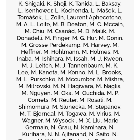
K. Shigaki, K. Shoji, K. Tanida, L. Baksay,
L. Isenhower, L. Kochenda, L. Mašek, L.
Tomášek, L. Zolin, Laurent Aphecetche,
M. A. L. Leite, M. B. Deaton, M. C. Mccain,
M. Chiu, M. Csanád, M. D. Malik, M.
Donadelli, M. Finger, M. G. Hur, M. Gonin,
M. Grosse Perdekamp, M. Harvey, M.
Heffner, M. Hohlmann, M. Holmes, M.
Inaba, M. Ishihara, M. Issah, M. J. Kweon,
M. J. Leitch, M. J. Tannenbaum, M. K.
Lee, M. Kaneta, M. Konno, M. L. Brooks,
M. L. Purschke, M. Mccumber, M. Mishra,
M. Mitrovski, M. N. Hagiwara, M. Naglis,
M. Nguyen, M. Oka, M. Ouchida, M. P.
Comets, M. Reuter, M. Rosati, M.
Shimomura, M. Slunečka, M. Stepanov,
M. T. Bjorndal, M. Togawa, M. Virius, M.
Wagner, M. Wysocki, M. X. Liu, Marie
Germain, N. Grau, N. Kamihara, N.
Kurihara, N. N. Ajitanand, N. Saito, N.