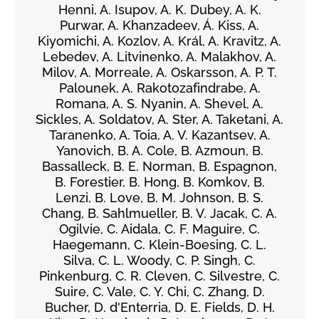
Henni, A. Isupov, A. K. Dubey, A. K.
Purwar, A. Khanzadeev, Á. Kiss, A.
Kiyomichi, A. Kozlov, A. Král, A. Kravitz, A.
Lebedev, A. Litvinenko, A. Malakhov, A.
Milov, A. Morreale, A. Oskarsson, A. P. T.
Palounek, A. Rakotozafindrabe, A.
Romana, A. S. Nyanin, A. Shevel, A.
Sickles, A. Soldatov, A. Ster, A. Taketani, A.
Taranenko, A. Toia, A. V. Kazantsev, A.
Yanovich, B. A. Cole, B. Azmoun, B.
Bassalleck, B. E. Norman, B. Espagnon,
B. Forestier, B. Hong, B. Komkov, B.
Lenzi, B. Love, B. M. Johnson, B. S.
Chang, B. Sahlmueller, B. V. Jacak, C. A.
Ogilvie, C. Aidala, C. F. Maguire, C.
Haegemann, C. Klein-Boesing, C. L.
Silva, C. L. Woody, C. P. Singh, C.
Pinkenburg, C. R. Cleven, C. Silvestre, C.
Suire, C. Vale, C. Y. Chi, C. Zhang, D.
Bucher, D. d'Enterria, D. E. Fields, D. H.