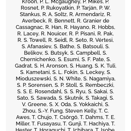
Kroon, P. L. Mcgaughey, P. Mikeš, P.
Rosnet, P. Rukoyatkin, P. Tarján, P. W.
Stankus, R. A. Soltz, R. Armendariz, R.
Averbeck, R. Bennett, R. Granier de
Cassagnac, R. Han, R. Hayano, R. Hobbs,
R. Lacey, R. Nouicer, R. P. Pisani, R. Pak,
R. S. Towell, R. Seidl, R. Seto, R. Vértesi,
S. Afanasiev, S. Bathe, S. Batsouli, S.
Belikov, S. Butsyk, S. Campbell, S.
Chernichenko, S. Esumi, S. F. Pate, S.
Gadrat, S. H. Aronson, S. Huang, S. K. Tuli,
S. Kametani, S. L. Fokin, S. Leckey, S.
Mioduszewski, S. N. White, S. Nagamiya,
S. P. Sorensen, S. P. Stoll, S. Rembeczki,
S. S. E. Rosendahl, S. S. Ryu, S. Sakai, S.
Sato, S. Sawada, S. Skutnik, S. Takagi, S.
V. Greene, S. X. Oda, S. Yokkaichi, S.
Zhou, S.-Y. Fung, Steven Kelly, T. C.
Awes, T. Chujo, T. Csörgő, T. Dahms, T. E.
Miller, T. Fusayasu, T. Gunji, T. Hachiya, T.
Hester, T. Horaguchi, T. Ichihara, T. Isobe,