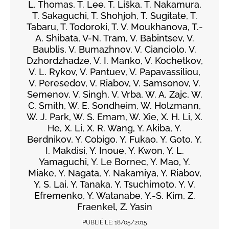
L. Thomas, T. Lee, T. Liška, T. Nakamura,
T. Sakaguchi, T. Shohjoh, T. Sugitate, T.
Tabaru, T. Todoroki, T. V. Moukhanova, T.-
A. Shibata, V-N. Tram, V. Babintsev, V.
Baublis, V. Bumazhnov, V. Cianciolo, V.
Dzhordzhadze, V. I. Manko, V. Kochetkov,
V. L. Rykov, V. Pantuev, V. Papavassiliou,
V. Peresedov, V. Riabov, V. Samsonov, V.
Semenov, V. Singh, V. Vrba, W. A. Zajc, W.
C. Smith, W. E. Sondheim, W. Holzmann,
W. J. Park, W. S. Emam, W. Xie, X. H. Li, X.
He, X. Li, X. R. Wang, Y. Akiba, Y.
Berdnikov, Y. Cobigo, Y. Fukao, Y. Goto, Y.
I. Makdisi, Y. Inoue, Y. Kwon, Y. L.
Yamaguchi, Y. Le Bornec, Y. Mao, Y.
Miake, Y. Nagata, Y. Nakamiya, Y. Riabov,
Y. S. Lai, Y. Tanaka, Y. Tsuchimoto, Y. V.
Efremenko, Y. Watanabe, Y.-S. Kim, Z.
Fraenkel, Z. Yasin
PUBLIÉ LE:
18/05/2015