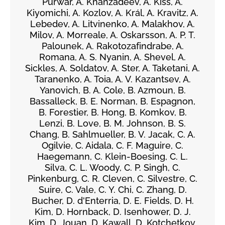
Purwar, A. Khanzadeev, Á. Kiss, A.
Kiyomichi, A. Kozlov, A. Král, A. Kravitz, A.
Lebedev, A. Litvinenko, A. Malakhov, A.
Milov, A. Morreale, A. Oskarsson, A. P. T.
Palounek, A. Rakotozafindrabe, A.
Romana, A. S. Nyanin, A. Shevel, A.
Sickles, A. Soldatov, A. Ster, A. Taketani, A.
Taranenko, A. Toia, A. V. Kazantsev, A.
Yanovich, B. A. Cole, B. Azmoun, B.
Bassalleck, B. E. Norman, B. Espagnon,
B. Forestier, B. Hong, B. Komkov, B.
Lenzi, B. Love, B. M. Johnson, B. S.
Chang, B. Sahlmueller, B. V. Jacak, C. A.
Ogilvie, C. Aidala, C. F. Maguire, C.
Haegemann, C. Klein-Boesing, C. L.
Silva, C. L. Woody, C. P. Singh, C.
Pinkenburg, C. R. Cleven, C. Silvestre, C.
Suire, C. Vale, C. Y. Chi, C. Zhang, D.
Bucher, D. d'Enterria, D. E. Fields, D. H.
Kim, D. Hornback, D. Isenhower, D. J.
Kim, D. Jouan, D. Kawall, D. Kotchetkov,