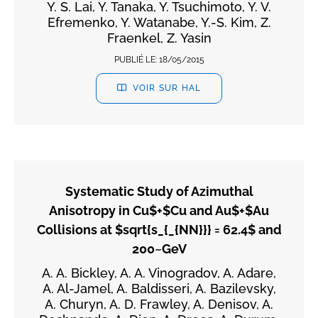
Y. S. Lai, Y. Tanaka, Y. Tsuchimoto, Y. V.
Efremenko, Y. Watanabe, Y.-S. Kim, Z.
Fraenkel, Z. Yasin
PUBLIÉ LE:
18/05/2015
VOIR SUR HAL
Systematic Study of Azimuthal
Anisotropy in Cu$+$Cu and Au$+$Au
Collisions at $sqrt{s_{_{NN}}} = 62.4$ and
200~GeV
A. A. Bickley, A. A. Vinogradov, A. Adare,
A. Al-Jamel, A. Baldisseri, A. Bazilevsky,
A. Churyn, A. D. Frawley, A. Denisov, A.