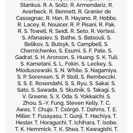
Stankus, R. A. Soltz, R. Armendariz, R.
Averbeck, R. Bennett, R. Granier de
Cassagnac, R. Han, R. Hayano, R. Hobbs,
R. Lacey, R. Nouicer, R. P. Pisani, R. Pak,
R. S. Towell, R. Seidl, R. Seto, R. Vértesi,
S. Afanasiev, S. Bathe, S. Batsouli, S.
Belikov, S. Butsyk, S. Campbell, S.
Chernichenko, S. Esumi, S. F. Pate, S.
Gadrat, S. H. Aronson, S. Huang, S. K. Tuli,
S. Kametani, S. L. Fokin, S. Leckey, S.
Mioduszewski, S. N. White, S. Nagamiya,
S. P. Sorensen, S. P. Stoll, S. Rembeczki,
S. S. E. Rosendahl, S. S. Ryu, S. Sakai, S.
Sato, S. Sawada, S. Skutnik, S. Takagi, S.
V. Greene, S. X. Oda, S. Yokkaichi, S.
Zhou, S.-Y. Fung, Steven Kelly, T. C.
Awes, T. Chujo, T. Csörgő, T. Dahms, T. E.
Miller, T. Fusayasu, T. Gunji, T. Hachiya, T.
Hester, T. Horaguchi, T. Ichihara, T. Isobe,
T. K. Hemmick, T. K. Shea, T. Kawagishi, T.