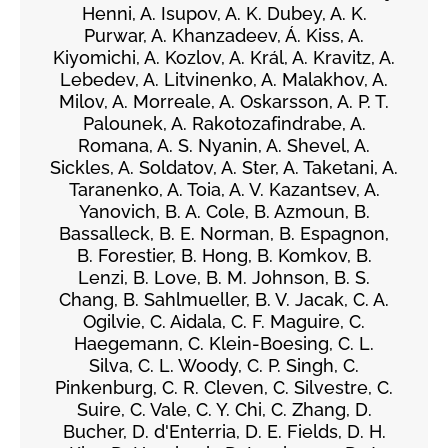
Henni, A. Isupov, A. K. Dubey, A. K.
Purwar, A. Khanzadeev, Á. Kiss, A.
Kiyomichi, A. Kozlov, A. Král, A. Kravitz, A.
Lebedev, A. Litvinenko, A. Malakhov, A.
Milov, A. Morreale, A. Oskarsson, A. P. T.
Palounek, A. Rakotozafindrabe, A.
Romana, A. S. Nyanin, A. Shevel, A.
Sickles, A. Soldatov, A. Ster, A. Taketani, A.
Taranenko, A. Toia, A. V. Kazantsev, A.
Yanovich, B. A. Cole, B. Azmoun, B.
Bassalleck, B. E. Norman, B. Espagnon,
B. Forestier, B. Hong, B. Komkov, B.
Lenzi, B. Love, B. M. Johnson, B. S.
Chang, B. Sahlmueller, B. V. Jacak, C. A.
Ogilvie, C. Aidala, C. F. Maguire, C.
Haegemann, C. Klein-Boesing, C. L.
Silva, C. L. Woody, C. P. Singh, C.
Pinkenburg, C. R. Cleven, C. Silvestre, C.
Suire, C. Vale, C. Y. Chi, C. Zhang, D.
Bucher, D. d'Enterria, D. E. Fields, D. H.