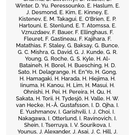
Winter, D. Yu. Peressounko, E. Haslum, E.
J. Desmond, E. Kim, E. Kinney, E.
Kistenev, E. M. Takagui, E. O'Brien, E. P.
Hartouni, E. Stenlund, E. T. Atomssa, E.
Vznuzdaev, F. Bauer, F. Ellinghaus, F.
Fleuret, F. Gastineau, F. Kajihara, F.
Matathias, F. Staley, G. Baksay, G. Bunce,
G. C. Mishra, G. David, G. J. Kunde, G. R.
Young, G. Roche, G. S. Kyle, H. Al-
Bataineh, H. Borel, H. Buesching, H. D.
Sato, H. Delagrange, H. En'Yo, H. Gong,
H. Hamagaki, H. Harada, H. Hiejima, H.
Iinuma, H. Kanou, H. Lim, H. Masui, H.
Ohnishi, H. Pei, H. Pereira, H. Qu, H.
Sakata, H. Torii, H. Tydesjö, H. Valle, H. W.
van Hecke, H.-Å. Gustafsson, I. D. Ojha, I.
E. Yushmanov, I. Garishvili, I. J. Choi, I.
Nakagawa, I. Otterlund, I. Ravinovich, I.
Shein, I. Tserruya, I. V. Sourikova, I.
Younus, J. Alexander, J. Asai, J. C. Hill, J.