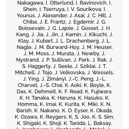
Nakagawa, I. Otterlund, I. Ravinovich, I.
Shein, I. Tserruya, I. V. Sourikova, I.
Younus, J. Alexander, J. Asai, J. C. Hill, J.
Chiba, J. E. Frantz, J. Egdemir, J. G.
Boissevain, J. G. Lajoie, J. Gosset, J. H.
Kang, J. Jia, J. Jin, J. Kamin, J. Kikuchi, J.
Klay, J. Kubart, J. L. Drachenberg, J. L.
Nagle, J. M. Burward-Hoy, J. M. Heuser,
J. M. Moss, J. Murata, J. Newby, J.
Nystrand, J. P. Sullivan, J. Park, J. Rak, J.
S. Haggerty, J. Seele, J. Sziklai, J. T.
Mitchell, J. Tojo, J. Velkovska, J. Wessels,
J. Ying, J. Zimányi, J.-C. Peng, J.-L.
Charvet, J.-S. Chai, K. Aoki, K. Boyle, K.
Das, K. Dehmelt, K. F. Read, K. Fujiwara,
K. H. Tanaka, K. Haruna, K. Hasuko, K.
Homma, K. Imai, K. Kurita, K. Miki, K. N.
Barish, K. Nakano, K. O. Eyser, K. Okada,
K. Ozawa, K. Reygers, K. S. Joo, K. S. Sim,
K. Shigaki, K. Shoji, K. Tanida, L. Baksay,