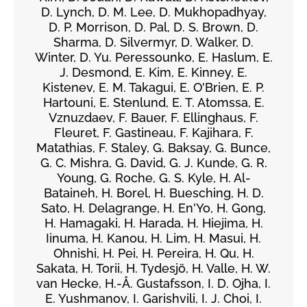
D. Lynch, D. M. Lee, D. Mukhopadhyay,
D. P. Morrison, D. Pal, D. S. Brown, D.
Sharma, D. Silvermyr, D. Walker, D.
Winter, D. Yu. Peressounko, E. Haslum, E.
J. Desmond, E. Kim, E. Kinney, E.
Kistenev, E. M. Takagui, E. O'Brien, E. P.
Hartouni, E. Stenlund, E. T. Atomssa, E.
Vznuzdaev, F. Bauer, F. Ellinghaus, F.
Fleuret, F. Gastineau, F. Kajihara, F.
Matathias, F. Staley, G. Baksay, G. Bunce,
G. C. Mishra, G. David, G. J. Kunde, G. R.
Young, G. Roche, G. S. Kyle, H. Al-
Bataineh, H. Borel, H. Buesching, H. D.
Sato, H. Delagrange, H. En'Yo, H. Gong,
H. Hamagaki, H. Harada, H. Hiejima, H.
Iinuma, H. Kanou, H. Lim, H. Masui, H.
Ohnishi, H. Pei, H. Pereira, H. Qu, H.
Sakata, H. Torii, H. Tydesjö, H. Valle, H. W.
van Hecke, H.-Å. Gustafsson, I. D. Ojha, I.
E. Yushmanov, I. Garishvili, I. J. Choi, I.