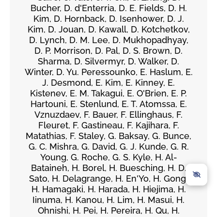
Bucher, D. d'Enterria, D. E. Fields, D. H.
Kim, D. Hornback, D. Isenhower, D. J.
Kim, D. Jouan, D. Kawall, D. Kotchetkov,
D. Lynch, D. M. Lee, D. Mukhopadhyay,
D. P. Morrison, D. Pal, D. S. Brown, D.
Sharma, D. Silvermyr, D. Walker, D.
Winter, D. Yu. Peressounko, E. Haslum, E.
J. Desmond, E. Kim, E. Kinney, E.
Kistenev, E. M. Takagui, E. O'Brien, E. P.
Hartouni, E. Stenlund, E. T. Atomssa, E.
Vznuzdaev, F. Bauer, F. Ellinghaus, F.
Fleuret, F. Gastineau, F. Kajihara, F.
Matathias, F. Staley, G. Baksay, G. Bunce,
G. C. Mishra, G. David, G. J. Kunde, G. R.
Young, G. Roche, G. S. Kyle, H. Al-
Bataineh, H. Borel, H. Buesching, H. D.
Sato, H. Delagrange, H. En'Yo, H. Gong,
H. Hamagaki, H. Harada, H. Hiejima, H.
Iinuma, H. Kanou, H. Lim, H. Masui, H.
Ohnishi, H. Pei, H. Pereira, H. Qu, H.