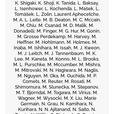
K. Shigaki, K. Shoji, K. Tanida, L. Baksay,
L. Isenhower, L. Kochenda, L. Mašek, L.
Tomášek, L. Zolin, Laurent Aphecetche,
M. A. L. Leite, M. B. Deaton, M. C. Mccain,
M. Chiu, M. Csanád, M. D. Malik, M.
Donadelli, M. Finger, M. G. Hur, M. Gonin,
M. Grosse Perdekamp, M. Harvey, M.
Heffner, M. Hohlmann, M. Holmes, M.
Inaba, M. Ishihara, M. Issah, M. J. Kweon,
M. J. Leitch, M. J. Tannenbaum, M. K.
Lee, M. Kaneta, M. Konno, M. L. Brooks,
M. L. Purschke, M. Mccumber, M. Mishra,
M. Mitrovski, M. N. Hagiwara, M. Naglis,
M. Nguyen, M. Oka, M. Ouchida, M. P.
Comets, M. Reuter, M. Rosati, M.
Shimomura, M. Slunečka, M. Stepanov,
M. T. Bjorndal, M. Togawa, M. Virius, M.
Wagner, M. Wysocki, M. X. Liu, Marie
Germain, N. Grau, N. Kamihara, N.
Kurihara, N. N. Ajitanand, N. Saito, N.