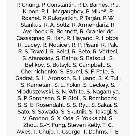
P. Chung, P. Constantin, P. D. Barnes, P. J.
Kroon, P. L. Mcgaughey, P. Mikeš, P.
Rosnet, P. Rukoyatkin, P. Tarján, P. W.
Stankus, R. A. Soltz, R. Armendariz, R.
Averbeck, R. Bennett, R. Granier de
Cassagnac, R. Han, R. Hayano, R. Hobbs,
R. Lacey, R. Nouicer, R. P. Pisani, R. Pak,
R. S. Towell, R. Seidl, R. Seto, R. Vértesi,
S. Afanasiev, S. Bathe, S. Batsouli, S.
Belikov, S. Butsyk, S. Campbell, S.
Chernichenko, S. Esumi, S. F. Pate, S.
Gadrat, S. H. Aronson, S. Huang, S. K. Tuli,
S. Kametani, S. L. Fokin, S. Leckey, S.
Mioduszewski, S. N. White, S. Nagamiya,
S. P. Sorensen, S. P. Stoll, S. Rembeczki,
S. S. E. Rosendahl, S. S. Ryu, S. Sakai, S.
Sato, S. Sawada, S. Skutnik, S. Takagi, S.
V. Greene, S. X. Oda, S. Yokkaichi, S.
Zhou, S.-Y. Fung, Steven Kelly, T. C.
Awes, T. Chujo, T. Csörgő, T. Dahms, T. E.