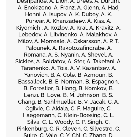
Deshpande, A. Dion, A. Drees, A. Durum,
A. Enokizono, A. Franz, A. Glenn, A. Hadj
Henni, A. Isupov, A. K. Dubey, A. K.
Purwar, A. Khanzadeev, Á. Kiss, A.
Kiyomichi, A. Kozlov, A. Král, A. Kravitz, A.
Lebedev, A. Litvinenko, A. Malakhov, A.
Milov, A. Morreale, A. Oskarsson, A. P. T.
Palounek, A. Rakotozafindrabe, A.
Romana, A. S. Nyanin, A. Shevel, A.
Sickles, A. Soldatov, A. Ster, A. Taketani, A.
Taranenko, A. Toia, A. V. Kazantsev, A.
Yanovich, B. A. Cole, B. Azmoun, B.
Bassalleck, B. E. Norman, B. Espagnon,
B. Forestier, B. Hong, B. Komkov, B.
Lenzi, B. Love, B. M. Johnson, B. S.
Chang, B. Sahlmueller, B. V. Jacak, C. A.
Ogilvie, C. Aidala, C. F. Maguire, C.
Haegemann, C. Klein-Boesing, C. L.
Silva, C. L. Woody, C. P. Singh, C.
Pinkenburg, C. R. Cleven, C. Silvestre, C.
Suire, C. Vale, C. Y. Chi, C. Zhang, D.