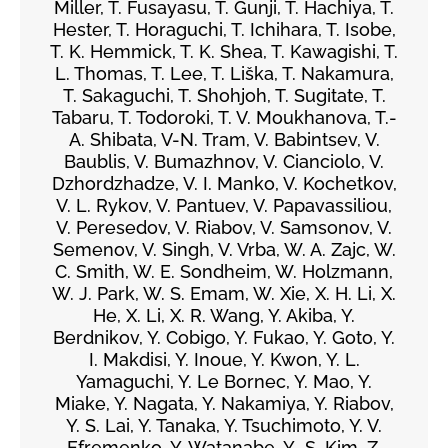
Miller, T. Fusayasu, T. Gunji, T. Hachiya, T.
Hester, T. Horaguchi, T. Ichihara, T. Isobe,
T. K. Hemmick, T. K. Shea, T. Kawagishi, T.
L. Thomas, T. Lee, T. Liška, T. Nakamura,
T. Sakaguchi, T. Shohjoh, T. Sugitate, T.
Tabaru, T. Todoroki, T. V. Moukhanova, T.-
A. Shibata, V-N. Tram, V. Babintsev, V.
Baublis, V. Bumazhnov, V. Cianciolo, V.
Dzhordzhadze, V. I. Manko, V. Kochetkov,
V. L. Rykov, V. Pantuev, V. Papavassiliou,
V. Peresedov, V. Riabov, V. Samsonov, V.
Semenov, V. Singh, V. Vrba, W. A. Zajc, W.
C. Smith, W. E. Sondheim, W. Holzmann,
W. J. Park, W. S. Emam, W. Xie, X. H. Li, X.
He, X. Li, X. R. Wang, Y. Akiba, Y.
Berdnikov, Y. Cobigo, Y. Fukao, Y. Goto, Y.
I. Makdisi, Y. Inoue, Y. Kwon, Y. L.
Yamaguchi, Y. Le Bornec, Y. Mao, Y.
Miake, Y. Nagata, Y. Nakamiya, Y. Riabov,
Y. S. Lai, Y. Tanaka, Y. Tsuchimoto, Y. V.
Efremenko, Y. Watanabe, Y.-S. Kim, Z.