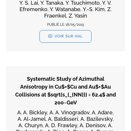
Y. S. Lai, Y. Tanaka, Y. Tsuchimoto, Y. V.
Efremenko, Y. Watanabe, Y.-S. Kim, Z.
Fraenkel, Z. Yasin
PUBLIÉ LE:
18/05/2015
VOIR SUR HAL
Systematic Study of Azimuthal
Anisotropy in Cu$+$Cu and Au$+$Au
Collisions at $sqrt{s_{_{NN}}} = 62.4$ and
200~GeV
A. A. Bickley, A. A. Vinogradov, A. Adare,
A. Al-Jamel, A. Baldisseri, A. Bazilevsky,
A. Churyn, A. D. Frawley, A. Denisov, A.