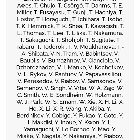
Awes, T. Chujo, T. Csörgő, T. Dahms, T. E.
Miller, T. Fusayasu, T. Gunji, T. Hachiya, T.
Hester, T. Horaguchi, T. Ichihara, T. Isobe,
T. K. Hemmick, T. K. Shea, T. Kawagishi, T.
L. Thomas, T. Lee, T. Liška, T. Nakamura,
T. Sakaguchi, T. Shohjoh, T. Sugitate, T.
Tabaru, T. Todoroki, T. V. Moukhanova, T.-
A. Shibata, V-N. Tram, V. Babintsev, V.
Baublis, V. Bumazhnov, V. Cianciolo, V.
Dzhordzhadze, V. I. Manko, V. Kochetkov,
V. L. Rykov, V. Pantuev, V. Papavassiliou,
V. Peresedov, V. Riabov, V. Samsonov, V.
Semenov, V. Singh, V. Vrba, W. A. Zajc, W.
C. Smith, W. E. Sondheim, W. Holzmann,
W. J. Park, W. S. Emam, W. Xie, X. H. Li, X.
He, X. Li, X. R. Wang, Y. Akiba, Y.
Berdnikov, Y. Cobigo, Y. Fukao, Y. Goto, Y.
I. Makdisi, Y. Inoue, Y. Kwon, Y. L.
Yamaguchi, Y. Le Bornec, Y. Mao, Y.
Miake, Y. Nagata, Y. Nakamiya, Y. Riabov,