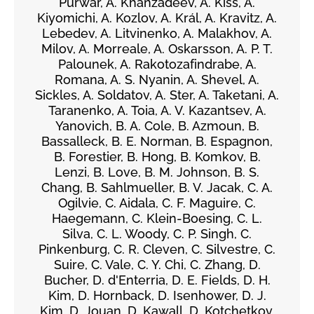
Purwar, A. Khanzadeev, Á. Kiss, A.
Kiyomichi, A. Kozlov, A. Král, A. Kravitz, A.
Lebedev, A. Litvinenko, A. Malakhov, A.
Milov, A. Morreale, A. Oskarsson, A. P. T.
Palounek, A. Rakotozafindrabe, A.
Romana, A. S. Nyanin, A. Shevel, A.
Sickles, A. Soldatov, A. Ster, A. Taketani, A.
Taranenko, A. Toia, A. V. Kazantsev, A.
Yanovich, B. A. Cole, B. Azmoun, B.
Bassalleck, B. E. Norman, B. Espagnon,
B. Forestier, B. Hong, B. Komkov, B.
Lenzi, B. Love, B. M. Johnson, B. S.
Chang, B. Sahlmueller, B. V. Jacak, C. A.
Ogilvie, C. Aidala, C. F. Maguire, C.
Haegemann, C. Klein-Boesing, C. L.
Silva, C. L. Woody, C. P. Singh, C.
Pinkenburg, C. R. Cleven, C. Silvestre, C.
Suire, C. Vale, C. Y. Chi, C. Zhang, D.
Bucher, D. d'Enterria, D. E. Fields, D. H.
Kim, D. Hornback, D. Isenhower, D. J.
Kim, D. Jouan, D. Kawall, D. Kotchetkov,