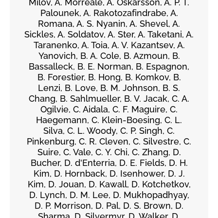
Milov, A. Morreale, A. Oskarsson, A. P. T.
Palounek, A. Rakotozafindrabe, A.
Romana, A. S. Nyanin, A. Shevel, A.
Sickles, A. Soldatov, A. Ster, A. Taketani, A.
Taranenko, A. Toia, A. V. Kazantsev, A.
Yanovich, B. A. Cole, B. Azmoun, B.
Bassalleck, B. E. Norman, B. Espagnon,
B. Forestier, B. Hong, B. Komkov, B.
Lenzi, B. Love, B. M. Johnson, B. S.
Chang, B. Sahlmueller, B. V. Jacak, C. A.
Ogilvie, C. Aidala, C. F. Maguire, C.
Haegemann, C. Klein-Boesing, C. L.
Silva, C. L. Woody, C. P. Singh, C.
Pinkenburg, C. R. Cleven, C. Silvestre, C.
Suire, C. Vale, C. Y. Chi, C. Zhang, D.
Bucher, D. d'Enterria, D. E. Fields, D. H.
Kim, D. Hornback, D. Isenhower, D. J.
Kim, D. Jouan, D. Kawall, D. Kotchetkov,
D. Lynch, D. M. Lee, D. Mukhopadhyay,
D. P. Morrison, D. Pal, D. S. Brown, D.
Sharma, D. Silvermyr, D. Walker, D.