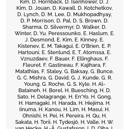
Kim, D. Hornback, D. Isenhower, D. J.
Kim, D. Jouan, D. Kawall, D. Kotchetkov,
D. Lynch, D. M. Lee, D. Mukhopadhyay,
D. P. Morrison, D. Pal, D. S. Brown, D.
Sharma, D. Silvermyr, D. Walker, D.
Winter, D. Yu. Peressounko, E. Haslum, E.
J. Desmond, E. Kim, E. Kinney, E.
Kistenev, E. M. Takagui, E. O'Brien, E. P.
Hartouni, E. Stenlund, E. T. Atomssa, E.
Vznuzdaev, F. Bauer, F. Ellinghaus, F.
Fleuret, F. Gastineau, F. Kajihara, F.
Matathias, F. Staley, G. Baksay, G. Bunce,
G. C. Mishra, G. David, G. J. Kunde, G. R.
Young, G. Roche, G. S. Kyle, H. Al-
Bataineh, H. Borel, H. Buesching, H. D.
Sato, H. Delagrange, H. En'Yo, H. Gong,
H. Hamagaki, H. Harada, H. Hiejima, H.
Iinuma, H. Kanou, H. Lim, H. Masui, H.
Ohnishi, H. Pei, H. Pereira, H. Qu, H.
Sakata, H. Torii, H. Tydesjö, H. Valle, H. W.
van Hecke, H.-Å. Gustafsson, I. D. Ojha, I.