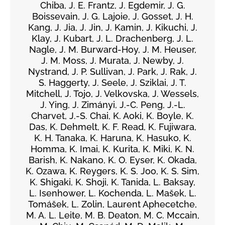
Chiba, J. E. Frantz, J. Egdemir, J. G.
Boissevain, J. G. Lajoie, J. Gosset, J. H.
Kang, J. Jia, J. Jin, J. Kamin, J. Kikuchi, J.
Klay, J. Kubart, J. L. Drachenberg, J. L.
Nagle, J. M. Burward-Hoy, J. M. Heuser,
J. M. Moss, J. Murata, J. Newby, J.
Nystrand, J. P. Sullivan, J. Park, J. Rak, J.
S. Haggerty, J. Seele, J. Sziklai, J. T.
Mitchell, J. Tojo, J. Velkovska, J. Wessels,
J. Ying, J. Zimányi, J.-C. Peng, J.-L.
Charvet, J.-S. Chai, K. Aoki, K. Boyle, K.
Das, K. Dehmelt, K. F. Read, K. Fujiwara,
K. H. Tanaka, K. Haruna, K. Hasuko, K.
Homma, K. Imai, K. Kurita, K. Miki, K. N.
Barish, K. Nakano, K. O. Eyser, K. Okada,
K. Ozawa, K. Reygers, K. S. Joo, K. S. Sim,
K. Shigaki, K. Shoji, K. Tanida, L. Baksay,
L. Isenhower, L. Kochenda, L. Mašek, L.
Tomášek, L. Zolin, Laurent Aphecetche,
M. A. L. Leite, M. B. Deaton, M. C. Mccain,