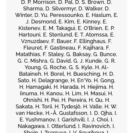
D. P. Morrison, D. Pal, D. S. Brown, D.
Sharma, D. Silvermyr, D. Walker, D.
Winter, D. Yu. Peressounko, E. Haslum, E.
J. Desmond, E. Kim, E. Kinney, E.
Kistenev, E. M. Takagui, E. O'Brien, E. P.
Hartouni, E. Stenlund, E. T. Atomssa, E.
Vznuzdaev, F. Bauer, F. Ellinghaus, F.
Fleuret, F. Gastineau, F. Kajihara, F.
Matathias, F. Staley, G. Baksay, G. Bunce,
G. C. Mishra, G. David, G. J. Kunde, G. R.
Young, G. Roche, G. S. Kyle, H. Al-
Bataineh, H. Borel, H. Buesching, H. D.
Sato, H. Delagrange, H. En'Yo, H. Gong,
H. Hamagaki, H. Harada, H. Hiejima, H.
Iinuma, H. Kanou, H. Lim, H. Masui, H.
Ohnishi, H. Pei, H. Pereira, H. Qu, H.
Sakata, H. Torii, H. Tydesjö, H. Valle, H. W.
van Hecke, H.-Å. Gustafsson, I. D. Ojha, I.
E. Yushmanov, I. Garishvili, I. J. Choi, I.
Nakagawa, I. Otterlund, I. Ravinovich, I.
Shein, I. Tserruya, I. V. Sourikova, I.