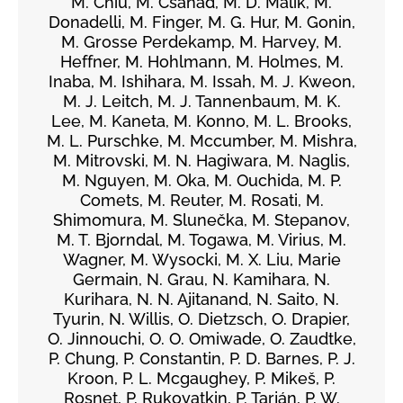
M. Chiu, M. Csanád, M. D. Malik, M.
Donadelli, M. Finger, M. G. Hur, M. Gonin,
M. Grosse Perdekamp, M. Harvey, M.
Heffner, M. Hohlmann, M. Holmes, M.
Inaba, M. Ishihara, M. Issah, M. J. Kweon,
M. J. Leitch, M. J. Tannenbaum, M. K.
Lee, M. Kaneta, M. Konno, M. L. Brooks,
M. L. Purschke, M. Mccumber, M. Mishra,
M. Mitrovski, M. N. Hagiwara, M. Naglis,
M. Nguyen, M. Oka, M. Ouchida, M. P.
Comets, M. Reuter, M. Rosati, M.
Shimomura, M. Slunečka, M. Stepanov,
M. T. Bjorndal, M. Togawa, M. Virius, M.
Wagner, M. Wysocki, M. X. Liu, Marie
Germain, N. Grau, N. Kamihara, N.
Kurihara, N. N. Ajitanand, N. Saito, N.
Tyurin, N. Willis, O. Dietzsch, O. Drapier,
O. Jinnouchi, O. O. Omiwade, O. Zaudtke,
P. Chung, P. Constantin, P. D. Barnes, P. J.
Kroon, P. L. Mcgaughey, P. Mikeš, P.
Rosnet, P. Rukoyatkin, P. Tarján, P. W.