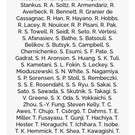
Stankus, R. A. Soltz, R. Armendariz, R.
Averbeck, R. Bennett, R. Granier de
Cassagnac, R. Han, R. Hayano, R. Hobbs,
R. Lacey, R. Nouicer, R. P. Pisani, R. Pak,
R. S. Towell, R. Seidl, R. Seto, R. Vértesi,
S. Afanasiev, S. Bathe, S. Batsouli, S.
Belikov, S. Butsyk, S. Campbell, S.
Chernichenko, S. Esumi, S. F. Pate, S.
Gadrat, S. H. Aronson, S. Huang, S. K. Tuli,
S. Kametani, S. L. Fokin, S. Leckey, S.
Mioduszewski, S. N. White, S. Nagamiya,
S. P. Sorensen, S. P. Stoll, S. Rembeczki,
S. S. E. Rosendahl, S. S. Ryu, S. Sakai, S.
Sato, S. Sawada, S. Skutnik, S. Takagi, S.
V. Greene, S. X. Oda, S. Yokkaichi, S.
Zhou, S.-Y. Fung, Steven Kelly, T. C.
Awes, T. Chujo, T. Csörgő, T. Dahms, T. E.
Miller, T. Fusayasu, T. Gunji, T. Hachiya, T.
Hester, T. Horaguchi, T. Ichihara, T. Isobe,
T. K. Hemmick, T. K. Shea, T. Kawagishi, T.