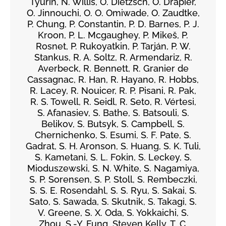
Tyurin, N. Willis, O. Dietzsch, O. Drapier,
O. Jinnouchi, O. O. Omiwade, O. Zaudtke,
P. Chung, P. Constantin, P. D. Barnes, P. J.
Kroon, P. L. Mcgaughey, P. Mikeš, P.
Rosnet, P. Rukoyatkin, P. Tarján, P. W.
Stankus, R. A. Soltz, R. Armendariz, R.
Averbeck, R. Bennett, R. Granier de
Cassagnac, R. Han, R. Hayano, R. Hobbs,
R. Lacey, R. Nouicer, R. P. Pisani, R. Pak,
R. S. Towell, R. Seidl, R. Seto, R. Vértesi,
S. Afanasiev, S. Bathe, S. Batsouli, S.
Belikov, S. Butsyk, S. Campbell, S.
Chernichenko, S. Esumi, S. F. Pate, S.
Gadrat, S. H. Aronson, S. Huang, S. K. Tuli,
S. Kametani, S. L. Fokin, S. Leckey, S.
Mioduszewski, S. N. White, S. Nagamiya,
S. P. Sorensen, S. P. Stoll, S. Rembeczki,
S. S. E. Rosendahl, S. S. Ryu, S. Sakai, S.
Sato, S. Sawada, S. Skutnik, S. Takagi, S.
V. Greene, S. X. Oda, S. Yokkaichi, S.
Zhou, S.-Y. Fung, Steven Kelly, T. C.