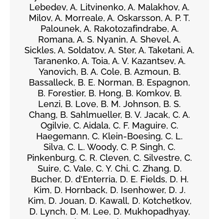
Lebedev, A. Litvinenko, A. Malakhov, A.
Milov, A. Morreale, A. Oskarsson, A. P. T.
Palounek, A. Rakotozafindrabe, A.
Romana, A. S. Nyanin, A. Shevel, A.
Sickles, A. Soldatov, A. Ster, A. Taketani, A.
Taranenko, A. Toia, A. V. Kazantsev, A.
Yanovich, B. A. Cole, B. Azmoun, B.
Bassalleck, B. E. Norman, B. Espagnon,
B. Forestier, B. Hong, B. Komkov, B.
Lenzi, B. Love, B. M. Johnson, B. S.
Chang, B. Sahlmueller, B. V. Jacak, C. A.
Ogilvie, C. Aidala, C. F. Maguire, C.
Haegemann, C. Klein-Boesing, C. L.
Silva, C. L. Woody, C. P. Singh, C.
Pinkenburg, C. R. Cleven, C. Silvestre, C.
Suire, C. Vale, C. Y. Chi, C. Zhang, D.
Bucher, D. d'Enterria, D. E. Fields, D. H.
Kim, D. Hornback, D. Isenhower, D. J.
Kim, D. Jouan, D. Kawall, D. Kotchetkov,
D. Lynch, D. M. Lee, D. Mukhopadhyay,