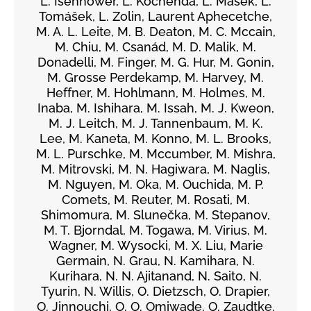
L. Isenhower, L. Kochenda, L. Mašek, L.
Tomášek, L. Zolin, Laurent Aphecetche,
M. A. L. Leite, M. B. Deaton, M. C. Mccain,
M. Chiu, M. Csanád, M. D. Malik, M.
Donadelli, M. Finger, M. G. Hur, M. Gonin,
M. Grosse Perdekamp, M. Harvey, M.
Heffner, M. Hohlmann, M. Holmes, M.
Inaba, M. Ishihara, M. Issah, M. J. Kweon,
M. J. Leitch, M. J. Tannenbaum, M. K.
Lee, M. Kaneta, M. Konno, M. L. Brooks,
M. L. Purschke, M. Mccumber, M. Mishra,
M. Mitrovski, M. N. Hagiwara, M. Naglis,
M. Nguyen, M. Oka, M. Ouchida, M. P.
Comets, M. Reuter, M. Rosati, M.
Shimomura, M. Slunečka, M. Stepanov,
M. T. Bjorndal, M. Togawa, M. Virius, M.
Wagner, M. Wysocki, M. X. Liu, Marie
Germain, N. Grau, N. Kamihara, N.
Kurihara, N. N. Ajitanand, N. Saito, N.
Tyurin, N. Willis, O. Dietzsch, O. Drapier,
O. Jinnouchi, O. O. Omiwade, O. Zaudtke,