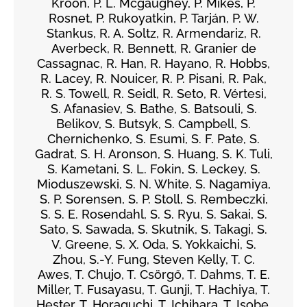
Kroon, P. L. Mcgaughey, P. Mikeš, P.
Rosnet, P. Rukoyatkin, P. Tarján, P. W.
Stankus, R. A. Soltz, R. Armendariz, R.
Averbeck, R. Bennett, R. Granier de
Cassagnac, R. Han, R. Hayano, R. Hobbs,
R. Lacey, R. Nouicer, R. P. Pisani, R. Pak,
R. S. Towell, R. Seidl, R. Seto, R. Vértesi,
S. Afanasiev, S. Bathe, S. Batsouli, S.
Belikov, S. Butsyk, S. Campbell, S.
Chernichenko, S. Esumi, S. F. Pate, S.
Gadrat, S. H. Aronson, S. Huang, S. K. Tuli,
S. Kametani, S. L. Fokin, S. Leckey, S.
Mioduszewski, S. N. White, S. Nagamiya,
S. P. Sorensen, S. P. Stoll, S. Rembeczki,
S. S. E. Rosendahl, S. S. Ryu, S. Sakai, S.
Sato, S. Sawada, S. Skutnik, S. Takagi, S.
V. Greene, S. X. Oda, S. Yokkaichi, S.
Zhou, S.-Y. Fung, Steven Kelly, T. C.
Awes, T. Chujo, T. Csörgő, T. Dahms, T. E.
Miller, T. Fusayasu, T. Gunji, T. Hachiya, T.
Hester, T. Horaguchi, T. Ichihara, T. Isobe,