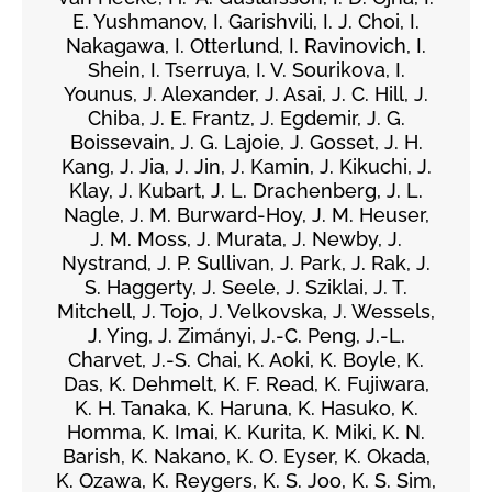
E. Yushmanov, I. Garishvili, I. J. Choi, I.
Nakagawa, I. Otterlund, I. Ravinovich, I.
Shein, I. Tserruya, I. V. Sourikova, I.
Younus, J. Alexander, J. Asai, J. C. Hill, J.
Chiba, J. E. Frantz, J. Egdemir, J. G.
Boissevain, J. G. Lajoie, J. Gosset, J. H.
Kang, J. Jia, J. Jin, J. Kamin, J. Kikuchi, J.
Klay, J. Kubart, J. L. Drachenberg, J. L.
Nagle, J. M. Burward-Hoy, J. M. Heuser,
J. M. Moss, J. Murata, J. Newby, J.
Nystrand, J. P. Sullivan, J. Park, J. Rak, J.
S. Haggerty, J. Seele, J. Sziklai, J. T.
Mitchell, J. Tojo, J. Velkovska, J. Wessels,
J. Ying, J. Zimányi, J.-C. Peng, J.-L.
Charvet, J.-S. Chai, K. Aoki, K. Boyle, K.
Das, K. Dehmelt, K. F. Read, K. Fujiwara,
K. H. Tanaka, K. Haruna, K. Hasuko, K.
Homma, K. Imai, K. Kurita, K. Miki, K. N.
Barish, K. Nakano, K. O. Eyser, K. Okada,
K. Ozawa, K. Reygers, K. S. Joo, K. S. Sim,