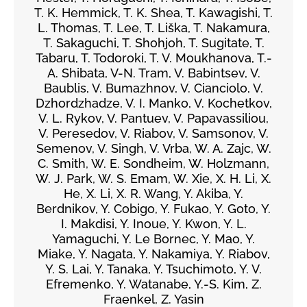
T. K. Hemmick, T. K. Shea, T. Kawagishi, T.
L. Thomas, T. Lee, T. Liška, T. Nakamura,
T. Sakaguchi, T. Shohjoh, T. Sugitate, T.
Tabaru, T. Todoroki, T. V. Moukhanova, T.-
A. Shibata, V-N. Tram, V. Babintsev, V.
Baublis, V. Bumazhnov, V. Cianciolo, V.
Dzhordzhadze, V. I. Manko, V. Kochetkov,
V. L. Rykov, V. Pantuev, V. Papavassiliou,
V. Peresedov, V. Riabov, V. Samsonov, V.
Semenov, V. Singh, V. Vrba, W. A. Zajc, W.
C. Smith, W. E. Sondheim, W. Holzmann,
W. J. Park, W. S. Emam, W. Xie, X. H. Li, X.
He, X. Li, X. R. Wang, Y. Akiba, Y.
Berdnikov, Y. Cobigo, Y. Fukao, Y. Goto, Y.
I. Makdisi, Y. Inoue, Y. Kwon, Y. L.
Yamaguchi, Y. Le Bornec, Y. Mao, Y.
Miake, Y. Nagata, Y. Nakamiya, Y. Riabov,
Y. S. Lai, Y. Tanaka, Y. Tsuchimoto, Y. V.
Efremenko, Y. Watanabe, Y.-S. Kim, Z.
Fraenkel, Z. Yasin