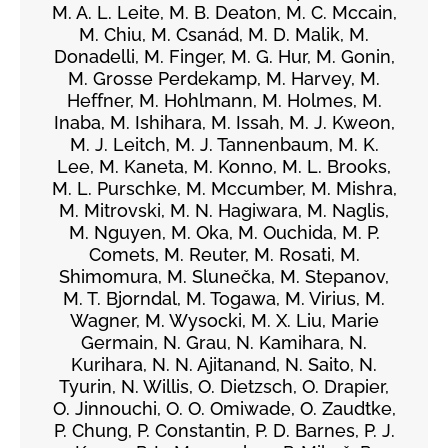
M. A. L. Leite, M. B. Deaton, M. C. Mccain,
M. Chiu, M. Csanád, M. D. Malik, M.
Donadelli, M. Finger, M. G. Hur, M. Gonin,
M. Grosse Perdekamp, M. Harvey, M.
Heffner, M. Hohlmann, M. Holmes, M.
Inaba, M. Ishihara, M. Issah, M. J. Kweon,
M. J. Leitch, M. J. Tannenbaum, M. K.
Lee, M. Kaneta, M. Konno, M. L. Brooks,
M. L. Purschke, M. Mccumber, M. Mishra,
M. Mitrovski, M. N. Hagiwara, M. Naglis,
M. Nguyen, M. Oka, M. Ouchida, M. P.
Comets, M. Reuter, M. Rosati, M.
Shimomura, M. Slunečka, M. Stepanov,
M. T. Bjorndal, M. Togawa, M. Virius, M.
Wagner, M. Wysocki, M. X. Liu, Marie
Germain, N. Grau, N. Kamihara, N.
Kurihara, N. N. Ajitanand, N. Saito, N.
Tyurin, N. Willis, O. Dietzsch, O. Drapier,
O. Jinnouchi, O. O. Omiwade, O. Zaudtke,
P. Chung, P. Constantin, P. D. Barnes, P. J.