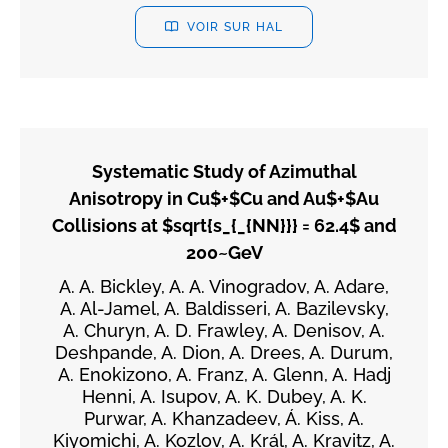
VOIR SUR HAL
Systematic Study of Azimuthal
Anisotropy in Cu$+$Cu and Au$+$Au
Collisions at $sqrt{s_{_{NN}}} = 62.4$ and
200~GeV
A. A. Bickley, A. A. Vinogradov, A. Adare,
A. Al-Jamel, A. Baldisseri, A. Bazilevsky,
A. Churyn, A. D. Frawley, A. Denisov, A.
Deshpande, A. Dion, A. Drees, A. Durum,
A. Enokizono, A. Franz, A. Glenn, A. Hadj
Henni, A. Isupov, A. K. Dubey, A. K.
Purwar, A. Khanzadeev, Á. Kiss, A.
Kiyomichi, A. Kozlov, A. Král, A. Kravitz, A.