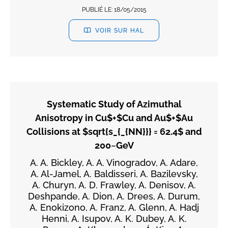
PUBLIÉ LE:
18/05/2015
VOIR SUR HAL
Systematic Study of Azimuthal
Anisotropy in Cu$+$Cu and Au$+$Au
Collisions at $sqrt{s_{_{NN}}} = 62.4$ and
200~GeV
A. A. Bickley, A. A. Vinogradov, A. Adare,
A. Al-Jamel, A. Baldisseri, A. Bazilevsky,
A. Churyn, A. D. Frawley, A. Denisov, A.
Deshpande, A. Dion, A. Drees, A. Durum,
A. Enokizono, A. Franz, A. Glenn, A. Hadj
Henni, A. Isupov, A. K. Dubey, A. K.