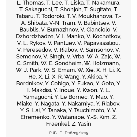
L. Thomas, T. Lee, T. Liška, T. Nakamura,
T. Sakaguchi, T. Shohjoh, T. Sugitate, T.
Tabaru, T. Todoroki, T. V. Moukhanova, T.-
A. Shibata, V-N. Tram, V. Babintsev, V.
Baublis, V. Bumazhnov, V. Cianciolo, V.
Dzhordzhadze, V. I. Manko, V. Kochetkov,
V. L. Rykov, V. Pantuev, V. Papavassiliou,
V. Peresedov, V. Riabov, V. Samsonov, V.
Semenov, V. Singh, V. Vrba, W. A. Zajc, W.
C. Smith, W. E. Sondheim, W. Holzmann,
W. J. Park, W. S. Emam, W. Xie, X. H. Li, X.
He, X. Li, X. R. Wang, Y. Akiba, Y.
Berdnikov, Y. Cobigo, Y. Fukao, Y. Goto, Y.
I. Makdisi, Y. Inoue, Y. Kwon, Y. L.
Yamaguchi, Y. Le Bornec, Y. Mao, Y.
Miake, Y. Nagata, Y. Nakamiya, Y. Riabov,
Y. S. Lai, Y. Tanaka, Y. Tsuchimoto, Y. V.
Efremenko, Y. Watanabe, Y.-S. Kim, Z.
Fraenkel, Z. Yasin
PUBLIÉ LE:
18/05/2015