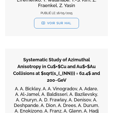
Fraenkel, Z. Yasin
PUBLIÉ LE:
18/05/2015
VOIR SUR HAL
Systematic Study of Azimuthal
Anisotropy in Cu$+$Cu and Au$+$Au
Collisions at $sqrt{s_{_{NN}}} = 62.4$ and
200~GeV
A. A. Bickley, A. A. Vinogradov, A. Adare,
A. Al-Jamel, A. Baldisseri, A. Bazilevsky,
A. Churyn, A. D. Frawley, A. Denisov, A.
Deshpande, A. Dion, A. Drees, A. Durum,
A. Enokizono, A. Franz, A. Glenn, A. Hadj