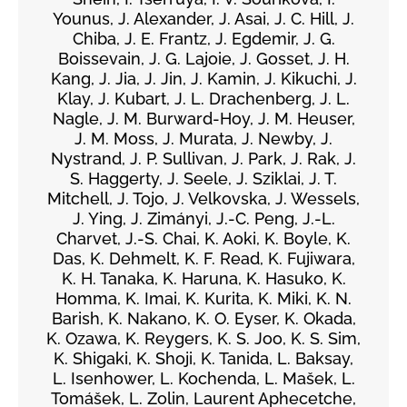
Younus, J. Alexander, J. Asai, J. C. Hill, J.
Chiba, J. E. Frantz, J. Egdemir, J. G.
Boissevain, J. G. Lajoie, J. Gosset, J. H.
Kang, J. Jia, J. Jin, J. Kamin, J. Kikuchi, J.
Klay, J. Kubart, J. L. Drachenberg, J. L.
Nagle, J. M. Burward-Hoy, J. M. Heuser,
J. M. Moss, J. Murata, J. Newby, J.
Nystrand, J. P. Sullivan, J. Park, J. Rak, J.
S. Haggerty, J. Seele, J. Sziklai, J. T.
Mitchell, J. Tojo, J. Velkovska, J. Wessels,
J. Ying, J. Zimányi, J.-C. Peng, J.-L.
Charvet, J.-S. Chai, K. Aoki, K. Boyle, K.
Das, K. Dehmelt, K. F. Read, K. Fujiwara,
K. H. Tanaka, K. Haruna, K. Hasuko, K.
Homma, K. Imai, K. Kurita, K. Miki, K. N.
Barish, K. Nakano, K. O. Eyser, K. Okada,
K. Ozawa, K. Reygers, K. S. Joo, K. S. Sim,
K. Shigaki, K. Shoji, K. Tanida, L. Baksay,
L. Isenhower, L. Kochenda, L. Mašek, L.
Tomášek, L. Zolin, Laurent Aphecetche,