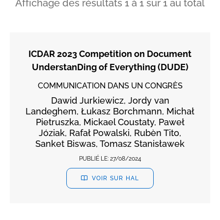
Affichage des résultats
1
à
1
sur
1
au total
ICDAR 2023 Competition on Document
UnderstanDing of Everything (DUDE)
COMMUNICATION DANS UN CONGRÈS
Dawid Jurkiewicz, Jordy van
Landeghem, Łukasz Borchmann, Michał
Pietruszka, Mickael Coustaty, Paweł
Józiak, Rafał Powalski, Rubèn Tito,
Sanket Biswas, Tomasz Stanisławek
PUBLIÉ LE:
27/08/2024
VOIR SUR HAL