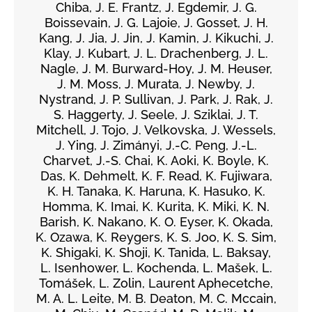
Chiba, J. E. Frantz, J. Egdemir, J. G.
Boissevain, J. G. Lajoie, J. Gosset, J. H.
Kang, J. Jia, J. Jin, J. Kamin, J. Kikuchi, J.
Klay, J. Kubart, J. L. Drachenberg, J. L.
Nagle, J. M. Burward-Hoy, J. M. Heuser,
J. M. Moss, J. Murata, J. Newby, J.
Nystrand, J. P. Sullivan, J. Park, J. Rak, J.
S. Haggerty, J. Seele, J. Sziklai, J. T.
Mitchell, J. Tojo, J. Velkovska, J. Wessels,
J. Ying, J. Zimányi, J.-C. Peng, J.-L.
Charvet, J.-S. Chai, K. Aoki, K. Boyle, K.
Das, K. Dehmelt, K. F. Read, K. Fujiwara,
K. H. Tanaka, K. Haruna, K. Hasuko, K.
Homma, K. Imai, K. Kurita, K. Miki, K. N.
Barish, K. Nakano, K. O. Eyser, K. Okada,
K. Ozawa, K. Reygers, K. S. Joo, K. S. Sim,
K. Shigaki, K. Shoji, K. Tanida, L. Baksay,
L. Isenhower, L. Kochenda, L. Mašek, L.
Tomášek, L. Zolin, Laurent Aphecetche,
M. A. L. Leite, M. B. Deaton, M. C. Mccain,