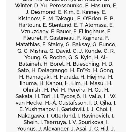
Winter, D. Yu. Peressounko, E. Haslum, E.
J. Desmond, E. Kim, E. Kinney, E.
Kistenev, E. M. Takagui, E. O'Brien, E. P.
Hartouni, E. Stenlund, E. T. Atomssa, E.
Vznuzdaev, F. Bauer, F. Ellinghaus, F.
Fleuret, F. Gastineau, F. Kajihara, F.
Matathias, F. Staley, G. Baksay, G. Bunce,
G. C. Mishra, G. David, G. J. Kunde, G. R.
Young, G. Roche, G. S. Kyle, H. Al-
Bataineh, H. Borel, H. Buesching, H. D.
Sato, H. Delagrange, H. En'Yo, H. Gong,
H. Hamagaki, H. Harada, H. Hiejima, H.
Iinuma, H. Kanou, H. Lim, H. Masui, H.
Ohnishi, H. Pei, H. Pereira, H. Qu, H.
Sakata, H. Torii, H. Tydesjö, H. Valle, H. W.
van Hecke, H.-Å. Gustafsson, I. D. Ojha, I.
E. Yushmanov, I. Garishvili, I. J. Choi, I.
Nakagawa, I. Otterlund, I. Ravinovich, I.
Shein, I. Tserruya, I. V. Sourikova, I.
Younus, J. Alexander, J. Asai, J. C. Hill, J.