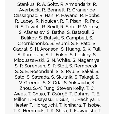
Stankus, R. A. Soltz, R. Armendariz, R.
Averbeck, R. Bennett, R. Granier de
Cassagnac, R. Han, R. Hayano, R. Hobbs,
R. Lacey, R. Nouicer, R. P. Pisani, R. Pak,
R. S. Towell, R. Seidl, R. Seto, R. Vértesi,
S. Afanasiev, S. Bathe, S. Batsouli, S.
Belikov, S. Butsyk, S. Campbell, S.
Chernichenko, S. Esumi, S. F. Pate, S.
Gadrat, S. H. Aronson, S. Huang, S. K. Tuli,
S. Kametani, S. L. Fokin, S. Leckey, S.
Mioduszewski, S. N. White, S. Nagamiya,
S. P. Sorensen, S. P. Stoll, S. Rembeczki,
S. S. E. Rosendahl, S. S. Ryu, S. Sakai, S.
Sato, S. Sawada, S. Skutnik, S. Takagi, S.
V. Greene, S. X. Oda, S. Yokkaichi, S.
Zhou, S.-Y. Fung, Steven Kelly, T. C.
Awes, T. Chujo, T. Csörgő, T. Dahms, T. E.
Miller, T. Fusayasu, T. Gunji, T. Hachiya, T.
Hester, T. Horaguchi, T. Ichihara, T. Isobe,
T. K. Hemmick, T. K. Shea, T. Kawagishi, T.