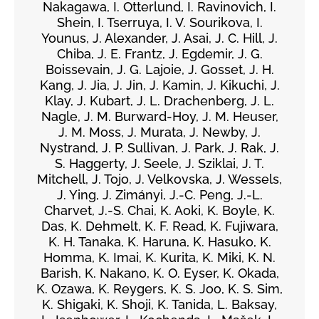
Nakagawa, I. Otterlund, I. Ravinovich, I.
Shein, I. Tserruya, I. V. Sourikova, I.
Younus, J. Alexander, J. Asai, J. C. Hill, J.
Chiba, J. E. Frantz, J. Egdemir, J. G.
Boissevain, J. G. Lajoie, J. Gosset, J. H.
Kang, J. Jia, J. Jin, J. Kamin, J. Kikuchi, J.
Klay, J. Kubart, J. L. Drachenberg, J. L.
Nagle, J. M. Burward-Hoy, J. M. Heuser,
J. M. Moss, J. Murata, J. Newby, J.
Nystrand, J. P. Sullivan, J. Park, J. Rak, J.
S. Haggerty, J. Seele, J. Sziklai, J. T.
Mitchell, J. Tojo, J. Velkovska, J. Wessels,
J. Ying, J. Zimányi, J.-C. Peng, J.-L.
Charvet, J.-S. Chai, K. Aoki, K. Boyle, K.
Das, K. Dehmelt, K. F. Read, K. Fujiwara,
K. H. Tanaka, K. Haruna, K. Hasuko, K.
Homma, K. Imai, K. Kurita, K. Miki, K. N.
Barish, K. Nakano, K. O. Eyser, K. Okada,
K. Ozawa, K. Reygers, K. S. Joo, K. S. Sim,
K. Shigaki, K. Shoji, K. Tanida, L. Baksay,