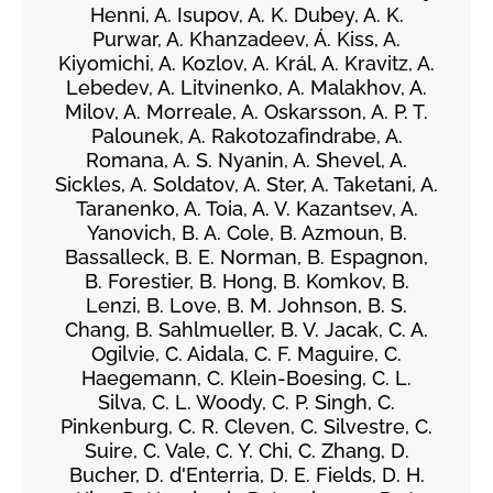
Henni, A. Isupov, A. K. Dubey, A. K.
Purwar, A. Khanzadeev, Á. Kiss, A.
Kiyomichi, A. Kozlov, A. Král, A. Kravitz, A.
Lebedev, A. Litvinenko, A. Malakhov, A.
Milov, A. Morreale, A. Oskarsson, A. P. T.
Palounek, A. Rakotozafindrabe, A.
Romana, A. S. Nyanin, A. Shevel, A.
Sickles, A. Soldatov, A. Ster, A. Taketani, A.
Taranenko, A. Toia, A. V. Kazantsev, A.
Yanovich, B. A. Cole, B. Azmoun, B.
Bassalleck, B. E. Norman, B. Espagnon,
B. Forestier, B. Hong, B. Komkov, B.
Lenzi, B. Love, B. M. Johnson, B. S.
Chang, B. Sahlmueller, B. V. Jacak, C. A.
Ogilvie, C. Aidala, C. F. Maguire, C.
Haegemann, C. Klein-Boesing, C. L.
Silva, C. L. Woody, C. P. Singh, C.
Pinkenburg, C. R. Cleven, C. Silvestre, C.
Suire, C. Vale, C. Y. Chi, C. Zhang, D.
Bucher, D. d'Enterria, D. E. Fields, D. H.