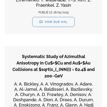
Fraenkel, Z. Yasin
PUBLIÉ LE:
18/05/2015
VOIR SUR HAL
Systematic Study of Azimuthal
Anisotropy in Cu$+$Cu and Au$+$Au
Collisions at $sqrt{s_{_{NN}}} = 62.4$ and
200~GeV
A. A. Bickley, A. A. Vinogradov, A. Adare,
A. Al-Jamel, A. Baldisseri, A. Bazilevsky,
A. Churyn, A. D. Frawley, A. Denisov, A.
Deshpande, A. Dion, A. Drees, A. Durum,
A. Enokizono, A. Franz, A. Glenn, A. Hadj