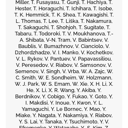
Miller, T. Fusayasu, T. Gunji, T. Hachiya, T.
Hester, T. Horaguchi, T. Ichihara, T. Isobe,
T. K. Hemmick, T. K. Shea, T. Kawagishi, T.
L. Thomas, T. Lee, T. Liška, T. Nakamura,
T. Sakaguchi, T. Shohjoh, T. Sugitate, T.
Tabaru, T. Todoroki, T. V. Moukhanova, T.-
A. Shibata, V-N. Tram, V. Babintsev, V.
Baublis, V. Bumazhnov, V. Cianciolo, V.
Dzhordzhadze, V. I. Manko, V. Kochetkov,
V. L. Rykov, V. Pantuev, V. Papavassiliou,
V. Peresedov, V. Riabov, V. Samsonov, V.
Semenov, V. Singh, V. Vrba, W. A. Zajc, W.
C. Smith, W. E. Sondheim, W. Holzmann,
W. J. Park, W. S. Emam, W. Xie, X. H. Li, X.
He, X. Li, X. R. Wang, Y. Akiba, Y.
Berdnikov, Y. Cobigo, Y. Fukao, Y. Goto, Y.
I. Makdisi, Y. Inoue, Y. Kwon, Y. L.
Yamaguchi, Y. Le Bornec, Y. Mao, Y.
Miake, Y. Nagata, Y. Nakamiya, Y. Riabov,
Y. S. Lai, Y. Tanaka, Y. Tsuchimoto, Y. V.
Efremenko, Y. Watanabe, Y.-S. Kim, Z.