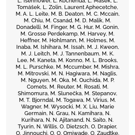
L. Isenhower, L. Kochenda, L. Mašek, L.
Tomášek, L. Zolin, Laurent Aphecetche,
M. A. L. Leite, M. B. Deaton, M. C. Mccain,
M. Chiu, M. Csanád, M. D. Malik, M.
Donadelli, M. Finger, M. G. Hur, M. Gonin,
M. Grosse Perdekamp, M. Harvey, M.
Heffner, M. Hohlmann, M. Holmes, M.
Inaba, M. Ishihara, M. Issah, M. J. Kweon,
M. J. Leitch, M. J. Tannenbaum, M. K.
Lee, M. Kaneta, M. Konno, M. L. Brooks,
M. L. Purschke, M. Mccumber, M. Mishra,
M. Mitrovski, M. N. Hagiwara, M. Naglis,
M. Nguyen, M. Oka, M. Ouchida, M. P.
Comets, M. Reuter, M. Rosati, M.
Shimomura, M. Slunečka, M. Stepanov,
M. T. Bjorndal, M. Togawa, M. Virius, M.
Wagner, M. Wysocki, M. X. Liu, Marie
Germain, N. Grau, N. Kamihara, N.
Kurihara, N. N. Ajitanand, N. Saito, N.
Tyurin, N. Willis, O. Dietzsch, O. Drapier,
O. Jinnouchi, O. O. Omiwade, O. Zaudtke,