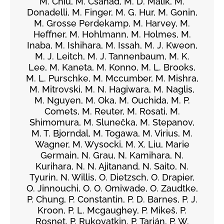
M. Chiu, M. Csanád, M. D. Malik, M.
Donadelli, M. Finger, M. G. Hur, M. Gonin,
M. Grosse Perdekamp, M. Harvey, M.
Heffner, M. Hohlmann, M. Holmes, M.
Inaba, M. Ishihara, M. Issah, M. J. Kweon,
M. J. Leitch, M. J. Tannenbaum, M. K.
Lee, M. Kaneta, M. Konno, M. L. Brooks,
M. L. Purschke, M. Mccumber, M. Mishra,
M. Mitrovski, M. N. Hagiwara, M. Naglis,
M. Nguyen, M. Oka, M. Ouchida, M. P.
Comets, M. Reuter, M. Rosati, M.
Shimomura, M. Slunečka, M. Stepanov,
M. T. Bjorndal, M. Togawa, M. Virius, M.
Wagner, M. Wysocki, M. X. Liu, Marie
Germain, N. Grau, N. Kamihara, N.
Kurihara, N. N. Ajitanand, N. Saito, N.
Tyurin, N. Willis, O. Dietzsch, O. Drapier,
O. Jinnouchi, O. O. Omiwade, O. Zaudtke,
P. Chung, P. Constantin, P. D. Barnes, P. J.
Kroon, P. L. Mcgaughey, P. Mikeš, P.
Rosnet, P. Rukoyatkin, P. Tarján, P. W.