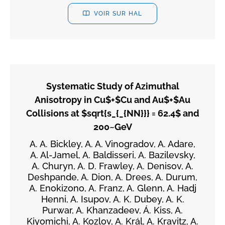
VOIR SUR HAL
Systematic Study of Azimuthal
Anisotropy in Cu$+$Cu and Au$+$Au
Collisions at $sqrt{s_{_{NN}}} = 62.4$ and
200~GeV
A. A. Bickley, A. A. Vinogradov, A. Adare,
A. Al-Jamel, A. Baldisseri, A. Bazilevsky,
A. Churyn, A. D. Frawley, A. Denisov, A.
Deshpande, A. Dion, A. Drees, A. Durum,
A. Enokizono, A. Franz, A. Glenn, A. Hadj
Henni, A. Isupov, A. K. Dubey, A. K.
Purwar, A. Khanzadeev, Á. Kiss, A.
Kiyomichi, A. Kozlov, A. Král, A. Kravitz, A.