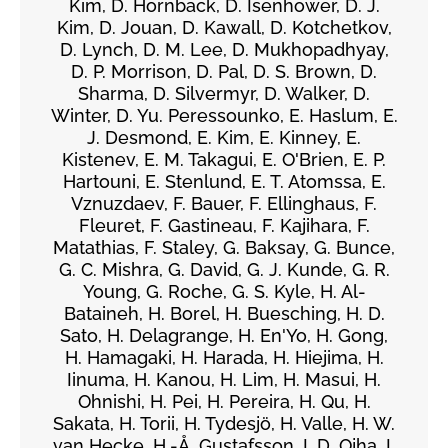
Kim, D. Hornback, D. Isenhower, D. J.
Kim, D. Jouan, D. Kawall, D. Kotchetkov,
D. Lynch, D. M. Lee, D. Mukhopadhyay,
D. P. Morrison, D. Pal, D. S. Brown, D.
Sharma, D. Silvermyr, D. Walker, D.
Winter, D. Yu. Peressounko, E. Haslum, E.
J. Desmond, E. Kim, E. Kinney, E.
Kistenev, E. M. Takagui, E. O'Brien, E. P.
Hartouni, E. Stenlund, E. T. Atomssa, E.
Vznuzdaev, F. Bauer, F. Ellinghaus, F.
Fleuret, F. Gastineau, F. Kajihara, F.
Matathias, F. Staley, G. Baksay, G. Bunce,
G. C. Mishra, G. David, G. J. Kunde, G. R.
Young, G. Roche, G. S. Kyle, H. Al-
Bataineh, H. Borel, H. Buesching, H. D.
Sato, H. Delagrange, H. En'Yo, H. Gong,
H. Hamagaki, H. Harada, H. Hiejima, H.
Iinuma, H. Kanou, H. Lim, H. Masui, H.
Ohnishi, H. Pei, H. Pereira, H. Qu, H.
Sakata, H. Torii, H. Tydesjö, H. Valle, H. W.
van Hecke, H.-Å. Gustafsson, I. D. Ojha, I.