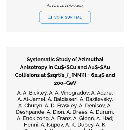
PUBLIÉ LE:
18/05/2015
VOIR SUR HAL
Systematic Study of Azimuthal
Anisotropy in Cu$+$Cu and Au$+$Au
Collisions at $sqrt{s_{_{NN}}} = 62.4$ and
200~GeV
A. A. Bickley, A. A. Vinogradov, A. Adare,
A. Al-Jamel, A. Baldisseri, A. Bazilevsky,
A. Churyn, A. D. Frawley, A. Denisov, A.
Deshpande, A. Dion, A. Drees, A. Durum,
A. Enokizono, A. Franz, A. Glenn, A. Hadj
Henni, A. Isupov, A. K. Dubey, A. K.