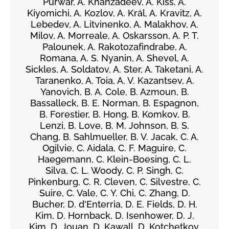
Purwar, A. Khanzadeev, Á. Kiss, A.
Kiyomichi, A. Kozlov, A. Král, A. Kravitz, A.
Lebedev, A. Litvinenko, A. Malakhov, A.
Milov, A. Morreale, A. Oskarsson, A. P. T.
Palounek, A. Rakotozafindrabe, A.
Romana, A. S. Nyanin, A. Shevel, A.
Sickles, A. Soldatov, A. Ster, A. Taketani, A.
Taranenko, A. Toia, A. V. Kazantsev, A.
Yanovich, B. A. Cole, B. Azmoun, B.
Bassalleck, B. E. Norman, B. Espagnon,
B. Forestier, B. Hong, B. Komkov, B.
Lenzi, B. Love, B. M. Johnson, B. S.
Chang, B. Sahlmueller, B. V. Jacak, C. A.
Ogilvie, C. Aidala, C. F. Maguire, C.
Haegemann, C. Klein-Boesing, C. L.
Silva, C. L. Woody, C. P. Singh, C.
Pinkenburg, C. R. Cleven, C. Silvestre, C.
Suire, C. Vale, C. Y. Chi, C. Zhang, D.
Bucher, D. d'Enterria, D. E. Fields, D. H.
Kim, D. Hornback, D. Isenhower, D. J.
Kim, D. Jouan, D. Kawall, D. Kotchetkov,