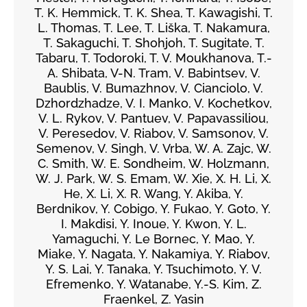
T. K. Hemmick, T. K. Shea, T. Kawagishi, T.
L. Thomas, T. Lee, T. Liška, T. Nakamura,
T. Sakaguchi, T. Shohjoh, T. Sugitate, T.
Tabaru, T. Todoroki, T. V. Moukhanova, T.-
A. Shibata, V-N. Tram, V. Babintsev, V.
Baublis, V. Bumazhnov, V. Cianciolo, V.
Dzhordzhadze, V. I. Manko, V. Kochetkov,
V. L. Rykov, V. Pantuev, V. Papavassiliou,
V. Peresedov, V. Riabov, V. Samsonov, V.
Semenov, V. Singh, V. Vrba, W. A. Zajc, W.
C. Smith, W. E. Sondheim, W. Holzmann,
W. J. Park, W. S. Emam, W. Xie, X. H. Li, X.
He, X. Li, X. R. Wang, Y. Akiba, Y.
Berdnikov, Y. Cobigo, Y. Fukao, Y. Goto, Y.
I. Makdisi, Y. Inoue, Y. Kwon, Y. L.
Yamaguchi, Y. Le Bornec, Y. Mao, Y.
Miake, Y. Nagata, Y. Nakamiya, Y. Riabov,
Y. S. Lai, Y. Tanaka, Y. Tsuchimoto, Y. V.
Efremenko, Y. Watanabe, Y.-S. Kim, Z.
Fraenkel, Z. Yasin