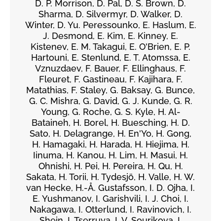
D. P. Morrison, D. Pal, D. S. Brown, D.
Sharma, D. Silvermyr, D. Walker, D.
Winter, D. Yu. Peressounko, E. Haslum, E.
J. Desmond, E. Kim, E. Kinney, E.
Kistenev, E. M. Takagui, E. O'Brien, E. P.
Hartouni, E. Stenlund, E. T. Atomssa, E.
Vznuzdaev, F. Bauer, F. Ellinghaus, F.
Fleuret, F. Gastineau, F. Kajihara, F.
Matathias, F. Staley, G. Baksay, G. Bunce,
G. C. Mishra, G. David, G. J. Kunde, G. R.
Young, G. Roche, G. S. Kyle, H. Al-
Bataineh, H. Borel, H. Buesching, H. D.
Sato, H. Delagrange, H. En'Yo, H. Gong,
H. Hamagaki, H. Harada, H. Hiejima, H.
Iinuma, H. Kanou, H. Lim, H. Masui, H.
Ohnishi, H. Pei, H. Pereira, H. Qu, H.
Sakata, H. Torii, H. Tydesjö, H. Valle, H. W.
van Hecke, H.-Å. Gustafsson, I. D. Ojha, I.
E. Yushmanov, I. Garishvili, I. J. Choi, I.
Nakagawa, I. Otterlund, I. Ravinovich, I.
Shein, I. Tserruya, I. V. Sourikova, I.