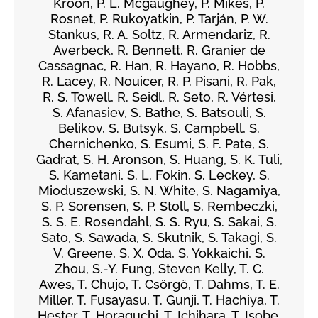
Kroon, P. L. Mcgaughey, P. Mikeš, P.
Rosnet, P. Rukoyatkin, P. Tarján, P. W.
Stankus, R. A. Soltz, R. Armendariz, R.
Averbeck, R. Bennett, R. Granier de
Cassagnac, R. Han, R. Hayano, R. Hobbs,
R. Lacey, R. Nouicer, R. P. Pisani, R. Pak,
R. S. Towell, R. Seidl, R. Seto, R. Vértesi,
S. Afanasiev, S. Bathe, S. Batsouli, S.
Belikov, S. Butsyk, S. Campbell, S.
Chernichenko, S. Esumi, S. F. Pate, S.
Gadrat, S. H. Aronson, S. Huang, S. K. Tuli,
S. Kametani, S. L. Fokin, S. Leckey, S.
Mioduszewski, S. N. White, S. Nagamiya,
S. P. Sorensen, S. P. Stoll, S. Rembeczki,
S. S. E. Rosendahl, S. S. Ryu, S. Sakai, S.
Sato, S. Sawada, S. Skutnik, S. Takagi, S.
V. Greene, S. X. Oda, S. Yokkaichi, S.
Zhou, S.-Y. Fung, Steven Kelly, T. C.
Awes, T. Chujo, T. Csörgő, T. Dahms, T. E.
Miller, T. Fusayasu, T. Gunji, T. Hachiya, T.
Hester, T. Horaguchi, T. Ichihara, T. Isobe,