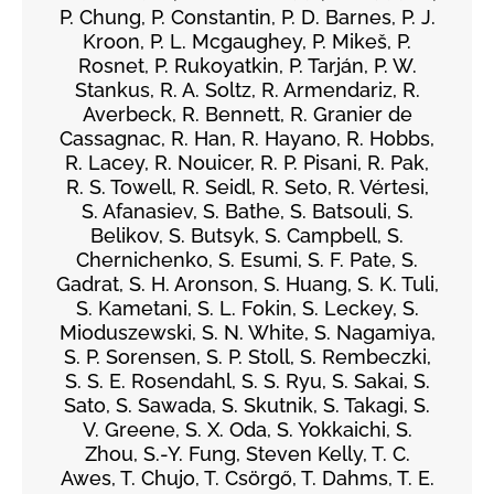
P. Chung, P. Constantin, P. D. Barnes, P. J.
Kroon, P. L. Mcgaughey, P. Mikeš, P.
Rosnet, P. Rukoyatkin, P. Tarján, P. W.
Stankus, R. A. Soltz, R. Armendariz, R.
Averbeck, R. Bennett, R. Granier de
Cassagnac, R. Han, R. Hayano, R. Hobbs,
R. Lacey, R. Nouicer, R. P. Pisani, R. Pak,
R. S. Towell, R. Seidl, R. Seto, R. Vértesi,
S. Afanasiev, S. Bathe, S. Batsouli, S.
Belikov, S. Butsyk, S. Campbell, S.
Chernichenko, S. Esumi, S. F. Pate, S.
Gadrat, S. H. Aronson, S. Huang, S. K. Tuli,
S. Kametani, S. L. Fokin, S. Leckey, S.
Mioduszewski, S. N. White, S. Nagamiya,
S. P. Sorensen, S. P. Stoll, S. Rembeczki,
S. S. E. Rosendahl, S. S. Ryu, S. Sakai, S.
Sato, S. Sawada, S. Skutnik, S. Takagi, S.
V. Greene, S. X. Oda, S. Yokkaichi, S.
Zhou, S.-Y. Fung, Steven Kelly, T. C.
Awes, T. Chujo, T. Csörgő, T. Dahms, T. E.