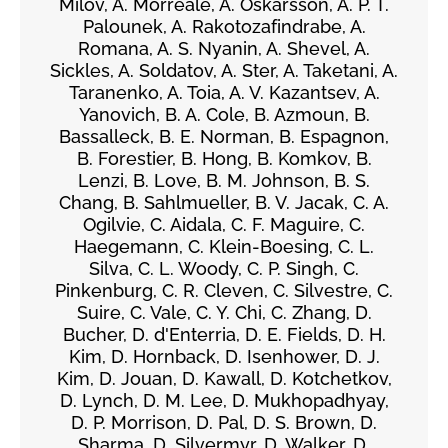
Milov, A. Morreale, A. Oskarsson, A. P. T.
Palounek, A. Rakotozafindrabe, A.
Romana, A. S. Nyanin, A. Shevel, A.
Sickles, A. Soldatov, A. Ster, A. Taketani, A.
Taranenko, A. Toia, A. V. Kazantsev, A.
Yanovich, B. A. Cole, B. Azmoun, B.
Bassalleck, B. E. Norman, B. Espagnon,
B. Forestier, B. Hong, B. Komkov, B.
Lenzi, B. Love, B. M. Johnson, B. S.
Chang, B. Sahlmueller, B. V. Jacak, C. A.
Ogilvie, C. Aidala, C. F. Maguire, C.
Haegemann, C. Klein-Boesing, C. L.
Silva, C. L. Woody, C. P. Singh, C.
Pinkenburg, C. R. Cleven, C. Silvestre, C.
Suire, C. Vale, C. Y. Chi, C. Zhang, D.
Bucher, D. d'Enterria, D. E. Fields, D. H.
Kim, D. Hornback, D. Isenhower, D. J.
Kim, D. Jouan, D. Kawall, D. Kotchetkov,
D. Lynch, D. M. Lee, D. Mukhopadhyay,
D. P. Morrison, D. Pal, D. S. Brown, D.
Sharma, D. Silvermyr, D. Walker, D.