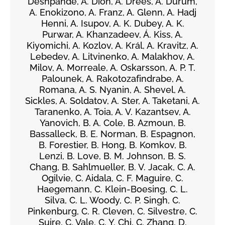
Deshpande, A. Dion, A. Drees, A. Durum,
A. Enokizono, A. Franz, A. Glenn, A. Hadj
Henni, A. Isupov, A. K. Dubey, A. K.
Purwar, A. Khanzadeev, Á. Kiss, A.
Kiyomichi, A. Kozlov, A. Král, A. Kravitz, A.
Lebedev, A. Litvinenko, A. Malakhov, A.
Milov, A. Morreale, A. Oskarsson, A. P. T.
Palounek, A. Rakotozafindrabe, A.
Romana, A. S. Nyanin, A. Shevel, A.
Sickles, A. Soldatov, A. Ster, A. Taketani, A.
Taranenko, A. Toia, A. V. Kazantsev, A.
Yanovich, B. A. Cole, B. Azmoun, B.
Bassalleck, B. E. Norman, B. Espagnon,
B. Forestier, B. Hong, B. Komkov, B.
Lenzi, B. Love, B. M. Johnson, B. S.
Chang, B. Sahlmueller, B. V. Jacak, C. A.
Ogilvie, C. Aidala, C. F. Maguire, C.
Haegemann, C. Klein-Boesing, C. L.
Silva, C. L. Woody, C. P. Singh, C.
Pinkenburg, C. R. Cleven, C. Silvestre, C.
Suire, C. Vale, C. Y. Chi, C. Zhang, D.