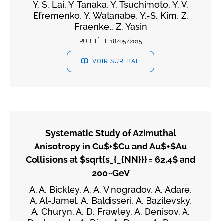
Y. S. Lai, Y. Tanaka, Y. Tsuchimoto, Y. V.
Efremenko, Y. Watanabe, Y.-S. Kim, Z.
Fraenkel, Z. Yasin
PUBLIÉ LE:
18/05/2015
VOIR SUR HAL
Systematic Study of Azimuthal
Anisotropy in Cu$+$Cu and Au$+$Au
Collisions at $sqrt{s_{_{NN}}} = 62.4$ and
200~GeV
A. A. Bickley, A. A. Vinogradov, A. Adare,
A. Al-Jamel, A. Baldisseri, A. Bazilevsky,
A. Churyn, A. D. Frawley, A. Denisov, A.