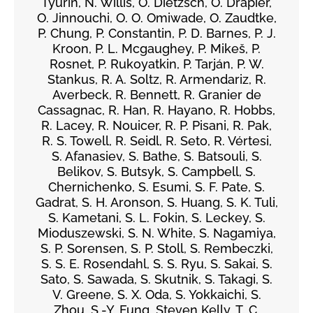
Tyurin, N. Willis, O. Dietzsch, O. Drapier,
O. Jinnouchi, O. O. Omiwade, O. Zaudtke,
P. Chung, P. Constantin, P. D. Barnes, P. J.
Kroon, P. L. Mcgaughey, P. Mikeš, P.
Rosnet, P. Rukoyatkin, P. Tarján, P. W.
Stankus, R. A. Soltz, R. Armendariz, R.
Averbeck, R. Bennett, R. Granier de
Cassagnac, R. Han, R. Hayano, R. Hobbs,
R. Lacey, R. Nouicer, R. P. Pisani, R. Pak,
R. S. Towell, R. Seidl, R. Seto, R. Vértesi,
S. Afanasiev, S. Bathe, S. Batsouli, S.
Belikov, S. Butsyk, S. Campbell, S.
Chernichenko, S. Esumi, S. F. Pate, S.
Gadrat, S. H. Aronson, S. Huang, S. K. Tuli,
S. Kametani, S. L. Fokin, S. Leckey, S.
Mioduszewski, S. N. White, S. Nagamiya,
S. P. Sorensen, S. P. Stoll, S. Rembeczki,
S. S. E. Rosendahl, S. S. Ryu, S. Sakai, S.
Sato, S. Sawada, S. Skutnik, S. Takagi, S.
V. Greene, S. X. Oda, S. Yokkaichi, S.
Zhou, S.-Y. Fung, Steven Kelly, T. C.