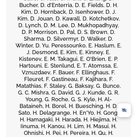
Bucher, D. d'Enterria, D. E. Fields, D. H.
Kim, D. Hornback, D. Isenhower, D. J.
Kim, D. Jouan, D. Kawall, D. Kotchetkov,
D. Lynch, D. M. Lee, D. Mukhopadhyay,
D. P. Morrison, D. Pal, D. S. Brown, D.
Sharma, D. Silvermyr, D. Walker, D.
Winter, D. Yu. Peressounko, E. Haslum, E.
J. Desmond, E. Kim, E. Kinney, E.
Kistenev, E. M. Takagui, E. O'Brien, E. P.
Hartouni, E. Stenlund, E. T. Atomssa, E.
Vznuzdaev, F. Bauer, F. Ellinghaus, F.
Fleuret, F. Gastineau, F. Kajihara, F.
Matathias, F. Staley, G. Baksay, G. Bunce,
G. C. Mishra, G. David, G. J. Kunde, G. R.
Young, G. Roche, G. S. Kyle, H. Al-
Bataineh, H. Borel, H. Buesching, H. D.
Sato, H. Delagrange, H. En'Yo, H. Gong,
H. Hamagaki, H. Harada, H. Hiejima, H.
Iinuma, H. Kanou, H. Lim, H. Masui, H.
Ohnishi, H. Pei, H. Pereira, H. Qu, H.