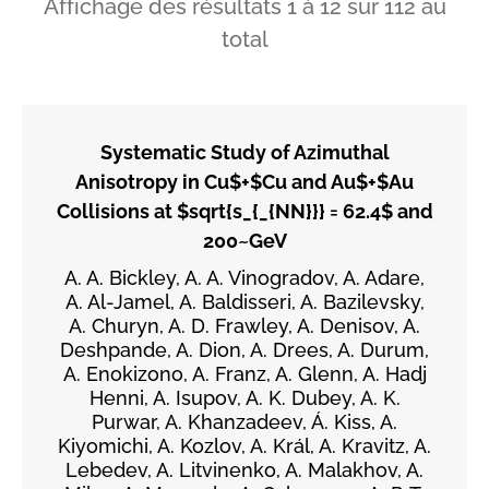
Affichage des résultats
1
à
12
sur
112
au
total
Systematic Study of Azimuthal
Anisotropy in Cu$+$Cu and Au$+$Au
Collisions at $sqrt{s_{_{NN}}} = 62.4$ and
200~GeV
A. A. Bickley, A. A. Vinogradov, A. Adare,
A. Al-Jamel, A. Baldisseri, A. Bazilevsky,
A. Churyn, A. D. Frawley, A. Denisov, A.
Deshpande, A. Dion, A. Drees, A. Durum,
A. Enokizono, A. Franz, A. Glenn, A. Hadj
Henni, A. Isupov, A. K. Dubey, A. K.
Purwar, A. Khanzadeev, Á. Kiss, A.
Kiyomichi, A. Kozlov, A. Král, A. Kravitz, A.
Lebedev, A. Litvinenko, A. Malakhov, A.