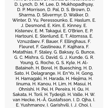
D. Lynch, D. M. Lee, D. Mukhopadhyay,
D. P. Morrison, D. Pal, D. S. Brown, D.
Sharma, D. Silvermyr, D. Walker, D.
Winter, D. Yu. Peressounko, E. Haslum, E.
J. Desmond, E. Kim, E. Kinney, E.
Kistenev, E. M. Takagui, E. O'Brien, E. P.
Hartouni, E. Stenlund, E. T. Atomssa, E.
Vznuzdaev, F. Bauer, F. Ellinghaus, F.
Fleuret, F. Gastineau, F. Kajihara, F.
Matathias, F. Staley, G. Baksay, G. Bunce,
G. C. Mishra, G. David, G. J. Kunde, G. R.
Young, G. Roche, G. S. Kyle, H. Al-
Bataineh, H. Borel, H. Buesching, H. D.
Sato, H. Delagrange, H. En'Yo, H. Gong,
H. Hamagaki, H. Harada, H. Hiejima, H.
Iinuma, H. Kanou, H. Lim, H. Masui, H.
Ohnishi, H. Pei, H. Pereira, H. Qu, H.
Sakata, H. Torii, H. Tydesjö, H. Valle, H. W.
van Hecke, H.-Å. Gustafsson, I. D. Ojha, I.
E. Yushmanov, I. Garishvili, I. J. Choi, I.