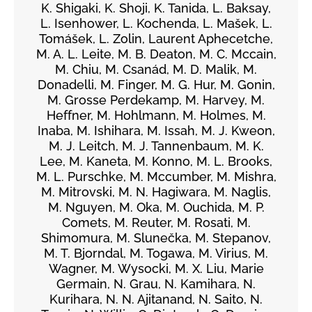
K. Shigaki, K. Shoji, K. Tanida, L. Baksay,
L. Isenhower, L. Kochenda, L. Mašek, L.
Tomášek, L. Zolin, Laurent Aphecetche,
M. A. L. Leite, M. B. Deaton, M. C. Mccain,
M. Chiu, M. Csanád, M. D. Malik, M.
Donadelli, M. Finger, M. G. Hur, M. Gonin,
M. Grosse Perdekamp, M. Harvey, M.
Heffner, M. Hohlmann, M. Holmes, M.
Inaba, M. Ishihara, M. Issah, M. J. Kweon,
M. J. Leitch, M. J. Tannenbaum, M. K.
Lee, M. Kaneta, M. Konno, M. L. Brooks,
M. L. Purschke, M. Mccumber, M. Mishra,
M. Mitrovski, M. N. Hagiwara, M. Naglis,
M. Nguyen, M. Oka, M. Ouchida, M. P.
Comets, M. Reuter, M. Rosati, M.
Shimomura, M. Slunečka, M. Stepanov,
M. T. Bjorndal, M. Togawa, M. Virius, M.
Wagner, M. Wysocki, M. X. Liu, Marie
Germain, N. Grau, N. Kamihara, N.
Kurihara, N. N. Ajitanand, N. Saito, N.