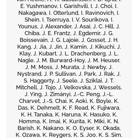
E. Yushmanov, I. Garishvili, I. J. Choi, I.
Nakagawa, I. Otterlund, I. Ravinovich, I.
Shein, I. Tserruya, I. V. Sourikova, I.
Younus, J. Alexander, J. Asai, J. C. Hill, J.
Chiba, J. E. Frantz, J. Egdemir, J. G.
Boissevain, J. G. Lajoie, J. Gosset, J. H.
Kang, J. Jia, J. Jin, J. Kamin, J. Kikuchi, J.
Klay, J. Kubart, J. L. Drachenberg, J. L.
Nagle, J. M. Burward-Hoy, J. M. Heuser,
J. M. Moss, J. Murata, J. Newby, J.
Nystrand, J. P. Sullivan, J. Park, J. Rak, J.
S. Haggerty, J. Seele, J. Sziklai, J. T.
Mitchell, J. Tojo, J. Velkovska, J. Wessels,
J. Ying, J. Zimányi, J.-C. Peng, J.-L.
Charvet, J.-S. Chai, K. Aoki, K. Boyle, K.
Das, K. Dehmelt, K. F. Read, K. Fujiwara,
K. H. Tanaka, K. Haruna, K. Hasuko, K.
Homma, K. Imai, K. Kurita, K. Miki, K. N.
Barish, K. Nakano, K. O. Eyser, K. Okada,
K. Ozawa, K. Reygers, K. S. Joo, K. S. Sim,