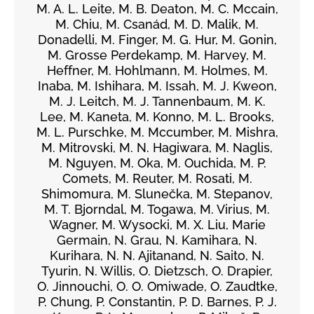
M. A. L. Leite, M. B. Deaton, M. C. Mccain,
M. Chiu, M. Csanád, M. D. Malik, M.
Donadelli, M. Finger, M. G. Hur, M. Gonin,
M. Grosse Perdekamp, M. Harvey, M.
Heffner, M. Hohlmann, M. Holmes, M.
Inaba, M. Ishihara, M. Issah, M. J. Kweon,
M. J. Leitch, M. J. Tannenbaum, M. K.
Lee, M. Kaneta, M. Konno, M. L. Brooks,
M. L. Purschke, M. Mccumber, M. Mishra,
M. Mitrovski, M. N. Hagiwara, M. Naglis,
M. Nguyen, M. Oka, M. Ouchida, M. P.
Comets, M. Reuter, M. Rosati, M.
Shimomura, M. Slunečka, M. Stepanov,
M. T. Bjorndal, M. Togawa, M. Virius, M.
Wagner, M. Wysocki, M. X. Liu, Marie
Germain, N. Grau, N. Kamihara, N.
Kurihara, N. N. Ajitanand, N. Saito, N.
Tyurin, N. Willis, O. Dietzsch, O. Drapier,
O. Jinnouchi, O. O. Omiwade, O. Zaudtke,
P. Chung, P. Constantin, P. D. Barnes, P. J.