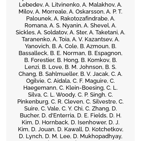
Lebedev, A. Litvinenko, A. Malakhov, A.
Milov, A. Morreale, A. Oskarsson, A. P. T.
Palounek, A. Rakotozafindrabe, A.
Romana, A. S. Nyanin, A. Shevel, A.
Sickles, A. Soldatov, A. Ster, A. Taketani, A.
Taranenko, A. Toia, A. V. Kazantsev, A.
Yanovich, B. A. Cole, B. Azmoun, B.
Bassalleck, B. E. Norman, B. Espagnon,
B. Forestier, B. Hong, B. Komkov, B.
Lenzi, B. Love, B. M. Johnson, B. S.
Chang, B. Sahlmueller, B. V. Jacak, C. A.
Ogilvie, C. Aidala, C. F. Maguire, C.
Haegemann, C. Klein-Boesing, C. L.
Silva, C. L. Woody, C. P. Singh, C.
Pinkenburg, C. R. Cleven, C. Silvestre, C.
Suire, C. Vale, C. Y. Chi, C. Zhang, D.
Bucher, D. d'Enterria, D. E. Fields, D. H.
Kim, D. Hornback, D. Isenhower, D. J.
Kim, D. Jouan, D. Kawall, D. Kotchetkov,
D. Lynch, D. M. Lee, D. Mukhopadhyay,