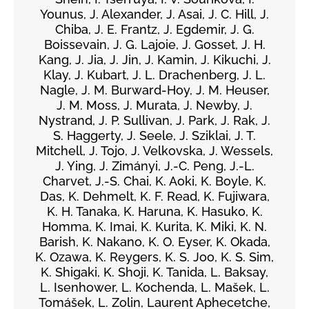
Younus, J. Alexander, J. Asai, J. C. Hill, J.
Chiba, J. E. Frantz, J. Egdemir, J. G.
Boissevain, J. G. Lajoie, J. Gosset, J. H.
Kang, J. Jia, J. Jin, J. Kamin, J. Kikuchi, J.
Klay, J. Kubart, J. L. Drachenberg, J. L.
Nagle, J. M. Burward-Hoy, J. M. Heuser,
J. M. Moss, J. Murata, J. Newby, J.
Nystrand, J. P. Sullivan, J. Park, J. Rak, J.
S. Haggerty, J. Seele, J. Sziklai, J. T.
Mitchell, J. Tojo, J. Velkovska, J. Wessels,
J. Ying, J. Zimányi, J.-C. Peng, J.-L.
Charvet, J.-S. Chai, K. Aoki, K. Boyle, K.
Das, K. Dehmelt, K. F. Read, K. Fujiwara,
K. H. Tanaka, K. Haruna, K. Hasuko, K.
Homma, K. Imai, K. Kurita, K. Miki, K. N.
Barish, K. Nakano, K. O. Eyser, K. Okada,
K. Ozawa, K. Reygers, K. S. Joo, K. S. Sim,
K. Shigaki, K. Shoji, K. Tanida, L. Baksay,
L. Isenhower, L. Kochenda, L. Mašek, L.
Tomášek, L. Zolin, Laurent Aphecetche,