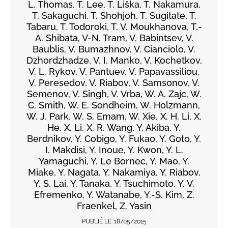
L. Thomas, T. Lee, T. Liška, T. Nakamura,
T. Sakaguchi, T. Shohjoh, T. Sugitate, T.
Tabaru, T. Todoroki, T. V. Moukhanova, T.-
A. Shibata, V-N. Tram, V. Babintsev, V.
Baublis, V. Bumazhnov, V. Cianciolo, V.
Dzhordzhadze, V. I. Manko, V. Kochetkov,
V. L. Rykov, V. Pantuev, V. Papavassiliou,
V. Peresedov, V. Riabov, V. Samsonov, V.
Semenov, V. Singh, V. Vrba, W. A. Zajc, W.
C. Smith, W. E. Sondheim, W. Holzmann,
W. J. Park, W. S. Emam, W. Xie, X. H. Li, X.
He, X. Li, X. R. Wang, Y. Akiba, Y.
Berdnikov, Y. Cobigo, Y. Fukao, Y. Goto, Y.
I. Makdisi, Y. Inoue, Y. Kwon, Y. L.
Yamaguchi, Y. Le Bornec, Y. Mao, Y.
Miake, Y. Nagata, Y. Nakamiya, Y. Riabov,
Y. S. Lai, Y. Tanaka, Y. Tsuchimoto, Y. V.
Efremenko, Y. Watanabe, Y.-S. Kim, Z.
Fraenkel, Z. Yasin
PUBLIÉ LE:
18/05/2015