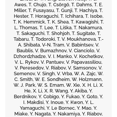
Awes, T. Chujo, T. Csörgő, T. Dahms, T. E.
Miller, T. Fusayasu, T. Gunji, T. Hachiya, T.
Hester, T. Horaguchi, T. Ichihara, T. Isobe,
T. K. Hemmick, T. K. Shea, T. Kawagishi, T.
L. Thomas, T. Lee, T. Liška, T. Nakamura,
T. Sakaguchi, T. Shohjoh, T. Sugitate, T.
Tabaru, T. Todoroki, T. V. Moukhanova, T.-
A. Shibata, V-N. Tram, V. Babintsev, V.
Baublis, V. Bumazhnov, V. Cianciolo, V.
Dzhordzhadze, V. I. Manko, V. Kochetkov,
V. L. Rykov, V. Pantuev, V. Papavassiliou,
V. Peresedov, V. Riabov, V. Samsonov, V.
Semenov, V. Singh, V. Vrba, W. A. Zajc, W.
C. Smith, W. E. Sondheim, W. Holzmann,
W. J. Park, W. S. Emam, W. Xie, X. H. Li, X.
He, X. Li, X. R. Wang, Y. Akiba, Y.
Berdnikov, Y. Cobigo, Y. Fukao, Y. Goto, Y.
I. Makdisi, Y. Inoue, Y. Kwon, Y. L.
Yamaguchi, Y. Le Bornec, Y. Mao, Y.
Miake, Y. Nagata, Y. Nakamiya, Y. Riabov,