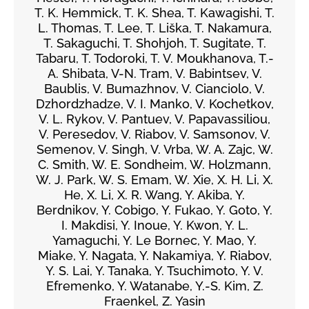
T. K. Hemmick, T. K. Shea, T. Kawagishi, T.
L. Thomas, T. Lee, T. Liška, T. Nakamura,
T. Sakaguchi, T. Shohjoh, T. Sugitate, T.
Tabaru, T. Todoroki, T. V. Moukhanova, T.-
A. Shibata, V-N. Tram, V. Babintsev, V.
Baublis, V. Bumazhnov, V. Cianciolo, V.
Dzhordzhadze, V. I. Manko, V. Kochetkov,
V. L. Rykov, V. Pantuev, V. Papavassiliou,
V. Peresedov, V. Riabov, V. Samsonov, V.
Semenov, V. Singh, V. Vrba, W. A. Zajc, W.
C. Smith, W. E. Sondheim, W. Holzmann,
W. J. Park, W. S. Emam, W. Xie, X. H. Li, X.
He, X. Li, X. R. Wang, Y. Akiba, Y.
Berdnikov, Y. Cobigo, Y. Fukao, Y. Goto, Y.
I. Makdisi, Y. Inoue, Y. Kwon, Y. L.
Yamaguchi, Y. Le Bornec, Y. Mao, Y.
Miake, Y. Nagata, Y. Nakamiya, Y. Riabov,
Y. S. Lai, Y. Tanaka, Y. Tsuchimoto, Y. V.
Efremenko, Y. Watanabe, Y.-S. Kim, Z.
Fraenkel, Z. Yasin