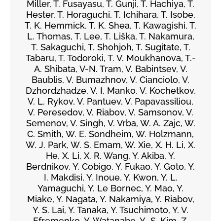
Miller, T. Fusayasu, T. Gunji, T. Hachiya, T.
Hester, T. Horaguchi, T. Ichihara, T. Isobe,
T. K. Hemmick, T. K. Shea, T. Kawagishi, T.
L. Thomas, T. Lee, T. Liška, T. Nakamura,
T. Sakaguchi, T. Shohjoh, T. Sugitate, T.
Tabaru, T. Todoroki, T. V. Moukhanova, T.-
A. Shibata, V-N. Tram, V. Babintsev, V.
Baublis, V. Bumazhnov, V. Cianciolo, V.
Dzhordzhadze, V. I. Manko, V. Kochetkov,
V. L. Rykov, V. Pantuev, V. Papavassiliou,
V. Peresedov, V. Riabov, V. Samsonov, V.
Semenov, V. Singh, V. Vrba, W. A. Zajc, W.
C. Smith, W. E. Sondheim, W. Holzmann,
W. J. Park, W. S. Emam, W. Xie, X. H. Li, X.
He, X. Li, X. R. Wang, Y. Akiba, Y.
Berdnikov, Y. Cobigo, Y. Fukao, Y. Goto, Y.
I. Makdisi, Y. Inoue, Y. Kwon, Y. L.
Yamaguchi, Y. Le Bornec, Y. Mao, Y.
Miake, Y. Nagata, Y. Nakamiya, Y. Riabov,
Y. S. Lai, Y. Tanaka, Y. Tsuchimoto, Y. V.
Efremenko, Y. Watanabe, Y.-S. Kim, Z.