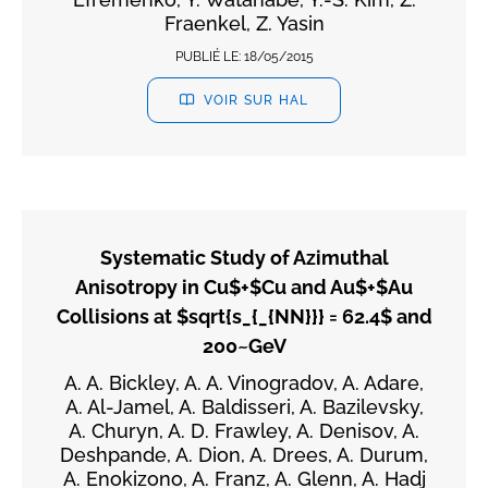
Fraenkel, Z. Yasin
PUBLIÉ LE:
18/05/2015
VOIR SUR HAL
Systematic Study of Azimuthal
Anisotropy in Cu$+$Cu and Au$+$Au
Collisions at $sqrt{s_{_{NN}}} = 62.4$ and
200~GeV
A. A. Bickley, A. A. Vinogradov, A. Adare,
A. Al-Jamel, A. Baldisseri, A. Bazilevsky,
A. Churyn, A. D. Frawley, A. Denisov, A.
Deshpande, A. Dion, A. Drees, A. Durum,
A. Enokizono, A. Franz, A. Glenn, A. Hadj