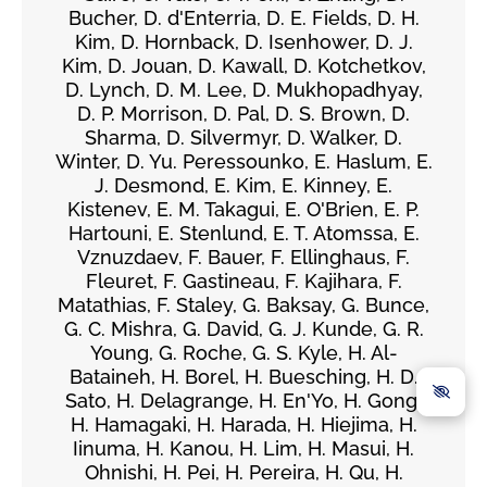
Bucher, D. d'Enterria, D. E. Fields, D. H.
Kim, D. Hornback, D. Isenhower, D. J.
Kim, D. Jouan, D. Kawall, D. Kotchetkov,
D. Lynch, D. M. Lee, D. Mukhopadhyay,
D. P. Morrison, D. Pal, D. S. Brown, D.
Sharma, D. Silvermyr, D. Walker, D.
Winter, D. Yu. Peressounko, E. Haslum, E.
J. Desmond, E. Kim, E. Kinney, E.
Kistenev, E. M. Takagui, E. O'Brien, E. P.
Hartouni, E. Stenlund, E. T. Atomssa, E.
Vznuzdaev, F. Bauer, F. Ellinghaus, F.
Fleuret, F. Gastineau, F. Kajihara, F.
Matathias, F. Staley, G. Baksay, G. Bunce,
G. C. Mishra, G. David, G. J. Kunde, G. R.
Young, G. Roche, G. S. Kyle, H. Al-
Bataineh, H. Borel, H. Buesching, H. D.
Sato, H. Delagrange, H. En'Yo, H. Gong,
H. Hamagaki, H. Harada, H. Hiejima, H.
Iinuma, H. Kanou, H. Lim, H. Masui, H.
Ohnishi, H. Pei, H. Pereira, H. Qu, H.