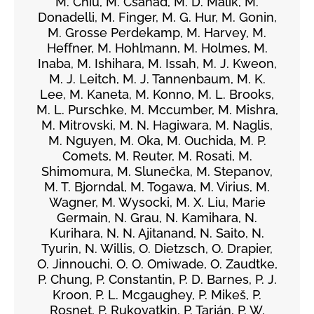
M. Chiu, M. Csanád, M. D. Malik, M.
Donadelli, M. Finger, M. G. Hur, M. Gonin,
M. Grosse Perdekamp, M. Harvey, M.
Heffner, M. Hohlmann, M. Holmes, M.
Inaba, M. Ishihara, M. Issah, M. J. Kweon,
M. J. Leitch, M. J. Tannenbaum, M. K.
Lee, M. Kaneta, M. Konno, M. L. Brooks,
M. L. Purschke, M. Mccumber, M. Mishra,
M. Mitrovski, M. N. Hagiwara, M. Naglis,
M. Nguyen, M. Oka, M. Ouchida, M. P.
Comets, M. Reuter, M. Rosati, M.
Shimomura, M. Slunečka, M. Stepanov,
M. T. Bjorndal, M. Togawa, M. Virius, M.
Wagner, M. Wysocki, M. X. Liu, Marie
Germain, N. Grau, N. Kamihara, N.
Kurihara, N. N. Ajitanand, N. Saito, N.
Tyurin, N. Willis, O. Dietzsch, O. Drapier,
O. Jinnouchi, O. O. Omiwade, O. Zaudtke,
P. Chung, P. Constantin, P. D. Barnes, P. J.
Kroon, P. L. Mcgaughey, P. Mikeš, P.
Rosnet, P. Rukoyatkin, P. Tarján, P. W.