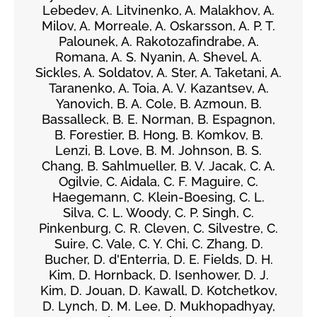
Lebedev, A. Litvinenko, A. Malakhov, A.
Milov, A. Morreale, A. Oskarsson, A. P. T.
Palounek, A. Rakotozafindrabe, A.
Romana, A. S. Nyanin, A. Shevel, A.
Sickles, A. Soldatov, A. Ster, A. Taketani, A.
Taranenko, A. Toia, A. V. Kazantsev, A.
Yanovich, B. A. Cole, B. Azmoun, B.
Bassalleck, B. E. Norman, B. Espagnon,
B. Forestier, B. Hong, B. Komkov, B.
Lenzi, B. Love, B. M. Johnson, B. S.
Chang, B. Sahlmueller, B. V. Jacak, C. A.
Ogilvie, C. Aidala, C. F. Maguire, C.
Haegemann, C. Klein-Boesing, C. L.
Silva, C. L. Woody, C. P. Singh, C.
Pinkenburg, C. R. Cleven, C. Silvestre, C.
Suire, C. Vale, C. Y. Chi, C. Zhang, D.
Bucher, D. d'Enterria, D. E. Fields, D. H.
Kim, D. Hornback, D. Isenhower, D. J.
Kim, D. Jouan, D. Kawall, D. Kotchetkov,
D. Lynch, D. M. Lee, D. Mukhopadhyay,