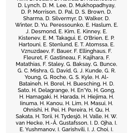
D. Lynch, D. M. Lee, D. Mukhopadhyay,
D. P. Morrison, D. Pal, D. S. Brown, D.
Sharma, D. Silvermyr, D. Walker, D.
Winter, D. Yu. Peressounko, E. Haslum, E.
J. Desmond, E. Kim, E. Kinney, E.
Kistenev, E. M. Takagui, E. O'Brien, E. P.
Hartouni, E. Stenlund, E. T. Atomssa, E.
Vznuzdaev, F. Bauer, F. Ellinghaus, F.
Fleuret, F. Gastineau, F. Kajihara, F.
Matathias, F. Staley, G. Baksay, G. Bunce,
G. C. Mishra, G. David, G. J. Kunde, G. R.
Young, G. Roche, G. S. Kyle, H. Al-
Bataineh, H. Borel, H. Buesching, H. D.
Sato, H. Delagrange, H. En'Yo, H. Gong,
H. Hamagaki, H. Harada, H. Hiejima, H.
Iinuma, H. Kanou, H. Lim, H. Masui, H.
Ohnishi, H. Pei, H. Pereira, H. Qu, H.
Sakata, H. Torii, H. Tydesjö, H. Valle, H. W.
van Hecke, H.-Å. Gustafsson, I. D. Ojha, I.
E. Yushmanov, I. Garishvili, I. J. Choi, I.