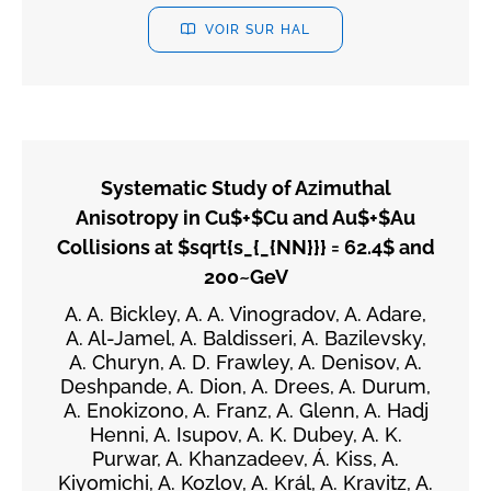
VOIR SUR HAL
Systematic Study of Azimuthal
Anisotropy in Cu$+$Cu and Au$+$Au
Collisions at $sqrt{s_{_{NN}}} = 62.4$ and
200~GeV
A. A. Bickley, A. A. Vinogradov, A. Adare,
A. Al-Jamel, A. Baldisseri, A. Bazilevsky,
A. Churyn, A. D. Frawley, A. Denisov, A.
Deshpande, A. Dion, A. Drees, A. Durum,
A. Enokizono, A. Franz, A. Glenn, A. Hadj
Henni, A. Isupov, A. K. Dubey, A. K.
Purwar, A. Khanzadeev, Á. Kiss, A.
Kiyomichi, A. Kozlov, A. Král, A. Kravitz, A.