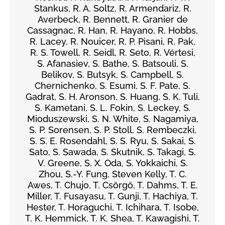
Stankus, R. A. Soltz, R. Armendariz, R.
Averbeck, R. Bennett, R. Granier de
Cassagnac, R. Han, R. Hayano, R. Hobbs,
R. Lacey, R. Nouicer, R. P. Pisani, R. Pak,
R. S. Towell, R. Seidl, R. Seto, R. Vértesi,
S. Afanasiev, S. Bathe, S. Batsouli, S.
Belikov, S. Butsyk, S. Campbell, S.
Chernichenko, S. Esumi, S. F. Pate, S.
Gadrat, S. H. Aronson, S. Huang, S. K. Tuli,
S. Kametani, S. L. Fokin, S. Leckey, S.
Mioduszewski, S. N. White, S. Nagamiya,
S. P. Sorensen, S. P. Stoll, S. Rembeczki,
S. S. E. Rosendahl, S. S. Ryu, S. Sakai, S.
Sato, S. Sawada, S. Skutnik, S. Takagi, S.
V. Greene, S. X. Oda, S. Yokkaichi, S.
Zhou, S.-Y. Fung, Steven Kelly, T. C.
Awes, T. Chujo, T. Csörgő, T. Dahms, T. E.
Miller, T. Fusayasu, T. Gunji, T. Hachiya, T.
Hester, T. Horaguchi, T. Ichihara, T. Isobe,
T. K. Hemmick, T. K. Shea, T. Kawagishi, T.