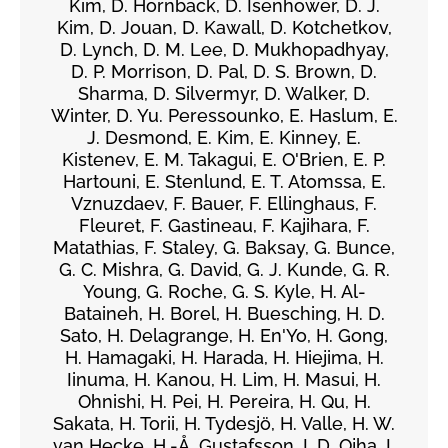
Kim, D. Hornback, D. Isenhower, D. J.
Kim, D. Jouan, D. Kawall, D. Kotchetkov,
D. Lynch, D. M. Lee, D. Mukhopadhyay,
D. P. Morrison, D. Pal, D. S. Brown, D.
Sharma, D. Silvermyr, D. Walker, D.
Winter, D. Yu. Peressounko, E. Haslum, E.
J. Desmond, E. Kim, E. Kinney, E.
Kistenev, E. M. Takagui, E. O'Brien, E. P.
Hartouni, E. Stenlund, E. T. Atomssa, E.
Vznuzdaev, F. Bauer, F. Ellinghaus, F.
Fleuret, F. Gastineau, F. Kajihara, F.
Matathias, F. Staley, G. Baksay, G. Bunce,
G. C. Mishra, G. David, G. J. Kunde, G. R.
Young, G. Roche, G. S. Kyle, H. Al-
Bataineh, H. Borel, H. Buesching, H. D.
Sato, H. Delagrange, H. En'Yo, H. Gong,
H. Hamagaki, H. Harada, H. Hiejima, H.
Iinuma, H. Kanou, H. Lim, H. Masui, H.
Ohnishi, H. Pei, H. Pereira, H. Qu, H.
Sakata, H. Torii, H. Tydesjö, H. Valle, H. W.
van Hecke, H.-Å. Gustafsson, I. D. Ojha, I.