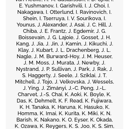
E. Yushmanov, I. Garishvili, I. J. Choi, I.
Nakagawa, I. Otterlund, I. Ravinovich, I.
Shein, I. Tserruya, I. V. Sourikova, I.
Younus, J. Alexander, J. Asai, J. C. Hill, J.
Chiba, J. E. Frantz, J. Egdemir, J. G.
Boissevain, J. G. Lajoie, J. Gosset, J. H.
Kang, J. Jia, J. Jin, J. Kamin, J. Kikuchi, J.
Klay, J. Kubart, J. L. Drachenberg, J. L.
Nagle, J. M. Burward-Hoy, J. M. Heuser,
J. M. Moss, J. Murata, J. Newby, J.
Nystrand, J. P. Sullivan, J. Park, J. Rak, J.
S. Haggerty, J. Seele, J. Sziklai, J. T.
Mitchell, J. Tojo, J. Velkovska, J. Wessels,
J. Ying, J. Zimányi, J.-C. Peng, J.-L.
Charvet, J.-S. Chai, K. Aoki, K. Boyle, K.
Das, K. Dehmelt, K. F. Read, K. Fujiwara,
K. H. Tanaka, K. Haruna, K. Hasuko, K.
Homma, K. Imai, K. Kurita, K. Miki, K. N.
Barish, K. Nakano, K. O. Eyser, K. Okada,
K. Ozawa, K. Reygers, K. S. Joo, K. S. Sim,