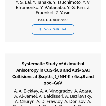
Y. S. Lai, Y. Tanaka, Y. Tsuchimoto, Y. V.
Efremenko, Y. Watanabe, Y.-S. Kim, Z.
Fraenkel, Z. Yasin
PUBLIÉ LE:
18/05/2015
VOIR SUR HAL
Systematic Study of Azimuthal
Anisotropy in Cu$+$Cu and Au$+$Au
Collisions at $sqrt{s_{_{NN}}} = 62.4$ and
200~GeV
A. A. Bickley, A. A. Vinogradov, A. Adare,
A. Al-Jamel, A. Baldisseri, A. Bazilevsky,
A. Churyn, A. D. Frawley, A. Denisov, A.