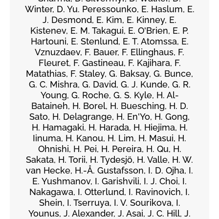
Winter, D. Yu. Peressounko, E. Haslum, E.
J. Desmond, E. Kim, E. Kinney, E.
Kistenev, E. M. Takagui, E. O'Brien, E. P.
Hartouni, E. Stenlund, E. T. Atomssa, E.
Vznuzdaev, F. Bauer, F. Ellinghaus, F.
Fleuret, F. Gastineau, F. Kajihara, F.
Matathias, F. Staley, G. Baksay, G. Bunce,
G. C. Mishra, G. David, G. J. Kunde, G. R.
Young, G. Roche, G. S. Kyle, H. Al-
Bataineh, H. Borel, H. Buesching, H. D.
Sato, H. Delagrange, H. En'Yo, H. Gong,
H. Hamagaki, H. Harada, H. Hiejima, H.
Iinuma, H. Kanou, H. Lim, H. Masui, H.
Ohnishi, H. Pei, H. Pereira, H. Qu, H.
Sakata, H. Torii, H. Tydesjö, H. Valle, H. W.
van Hecke, H.-Å. Gustafsson, I. D. Ojha, I.
E. Yushmanov, I. Garishvili, I. J. Choi, I.
Nakagawa, I. Otterlund, I. Ravinovich, I.
Shein, I. Tserruya, I. V. Sourikova, I.
Younus, J. Alexander, J. Asai, J. C. Hill, J.