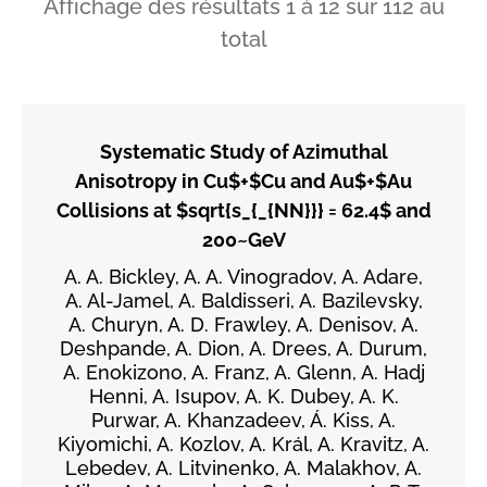
Affichage des résultats
1
à
12
sur
112
au
total
Systematic Study of Azimuthal
Anisotropy in Cu$+$Cu and Au$+$Au
Collisions at $sqrt{s_{_{NN}}} = 62.4$ and
200~GeV
A. A. Bickley, A. A. Vinogradov, A. Adare,
A. Al-Jamel, A. Baldisseri, A. Bazilevsky,
A. Churyn, A. D. Frawley, A. Denisov, A.
Deshpande, A. Dion, A. Drees, A. Durum,
A. Enokizono, A. Franz, A. Glenn, A. Hadj
Henni, A. Isupov, A. K. Dubey, A. K.
Purwar, A. Khanzadeev, Á. Kiss, A.
Kiyomichi, A. Kozlov, A. Král, A. Kravitz, A.
Lebedev, A. Litvinenko, A. Malakhov, A.