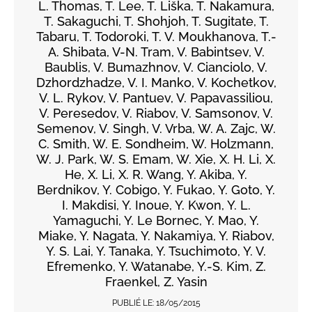
L. Thomas, T. Lee, T. Liška, T. Nakamura,
T. Sakaguchi, T. Shohjoh, T. Sugitate, T.
Tabaru, T. Todoroki, T. V. Moukhanova, T.-
A. Shibata, V-N. Tram, V. Babintsev, V.
Baublis, V. Bumazhnov, V. Cianciolo, V.
Dzhordzhadze, V. I. Manko, V. Kochetkov,
V. L. Rykov, V. Pantuev, V. Papavassiliou,
V. Peresedov, V. Riabov, V. Samsonov, V.
Semenov, V. Singh, V. Vrba, W. A. Zajc, W.
C. Smith, W. E. Sondheim, W. Holzmann,
W. J. Park, W. S. Emam, W. Xie, X. H. Li, X.
He, X. Li, X. R. Wang, Y. Akiba, Y.
Berdnikov, Y. Cobigo, Y. Fukao, Y. Goto, Y.
I. Makdisi, Y. Inoue, Y. Kwon, Y. L.
Yamaguchi, Y. Le Bornec, Y. Mao, Y.
Miake, Y. Nagata, Y. Nakamiya, Y. Riabov,
Y. S. Lai, Y. Tanaka, Y. Tsuchimoto, Y. V.
Efremenko, Y. Watanabe, Y.-S. Kim, Z.
Fraenkel, Z. Yasin
PUBLIÉ LE:
18/05/2015