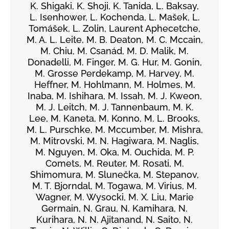
K. Shigaki, K. Shoji, K. Tanida, L. Baksay,
L. Isenhower, L. Kochenda, L. Mašek, L.
Tomášek, L. Zolin, Laurent Aphecetche,
M. A. L. Leite, M. B. Deaton, M. C. Mccain,
M. Chiu, M. Csanád, M. D. Malik, M.
Donadelli, M. Finger, M. G. Hur, M. Gonin,
M. Grosse Perdekamp, M. Harvey, M.
Heffner, M. Hohlmann, M. Holmes, M.
Inaba, M. Ishihara, M. Issah, M. J. Kweon,
M. J. Leitch, M. J. Tannenbaum, M. K.
Lee, M. Kaneta, M. Konno, M. L. Brooks,
M. L. Purschke, M. Mccumber, M. Mishra,
M. Mitrovski, M. N. Hagiwara, M. Naglis,
M. Nguyen, M. Oka, M. Ouchida, M. P.
Comets, M. Reuter, M. Rosati, M.
Shimomura, M. Slunečka, M. Stepanov,
M. T. Bjorndal, M. Togawa, M. Virius, M.
Wagner, M. Wysocki, M. X. Liu, Marie
Germain, N. Grau, N. Kamihara, N.
Kurihara, N. N. Ajitanand, N. Saito, N.