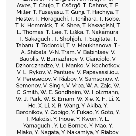
Awes, T. Chujo, T. Csörgő, T. Dahms, T. E.
Miller, T. Fusayasu, T. Gunji, T. Hachiya, T.
Hester, T. Horaguchi, T. Ichihara, T. Isobe,
T. K. Hemmick, T. K. Shea, T. Kawagishi, T.
L. Thomas, T. Lee, T. Liška, T. Nakamura,
T. Sakaguchi, T. Shohjoh, T. Sugitate, T.
Tabaru, T. Todoroki, T. V. Moukhanova, T.-
A. Shibata, V-N. Tram, V. Babintsev, V.
Baublis, V. Bumazhnov, V. Cianciolo, V.
Dzhordzhadze, V. I. Manko, V. Kochetkov,
V. L. Rykov, V. Pantuev, V. Papavassiliou,
V. Peresedov, V. Riabov, V. Samsonov, V.
Semenov, V. Singh, V. Vrba, W. A. Zajc, W.
C. Smith, W. E. Sondheim, W. Holzmann,
W. J. Park, W. S. Emam, W. Xie, X. H. Li, X.
He, X. Li, X. R. Wang, Y. Akiba, Y.
Berdnikov, Y. Cobigo, Y. Fukao, Y. Goto, Y.
I. Makdisi, Y. Inoue, Y. Kwon, Y. L.
Yamaguchi, Y. Le Bornec, Y. Mao, Y.
Miake, Y. Nagata, Y. Nakamiya, Y. Riabov,