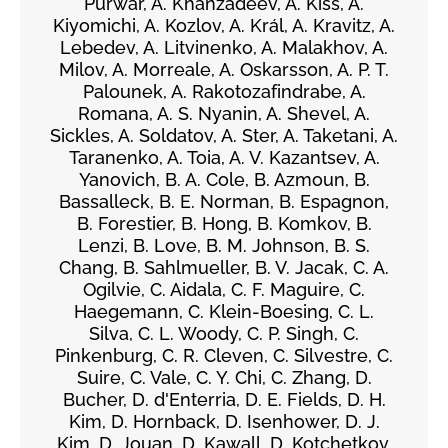
Purwar, A. Khanzadeev, Á. Kiss, A.
Kiyomichi, A. Kozlov, A. Král, A. Kravitz, A.
Lebedev, A. Litvinenko, A. Malakhov, A.
Milov, A. Morreale, A. Oskarsson, A. P. T.
Palounek, A. Rakotozafindrabe, A.
Romana, A. S. Nyanin, A. Shevel, A.
Sickles, A. Soldatov, A. Ster, A. Taketani, A.
Taranenko, A. Toia, A. V. Kazantsev, A.
Yanovich, B. A. Cole, B. Azmoun, B.
Bassalleck, B. E. Norman, B. Espagnon,
B. Forestier, B. Hong, B. Komkov, B.
Lenzi, B. Love, B. M. Johnson, B. S.
Chang, B. Sahlmueller, B. V. Jacak, C. A.
Ogilvie, C. Aidala, C. F. Maguire, C.
Haegemann, C. Klein-Boesing, C. L.
Silva, C. L. Woody, C. P. Singh, C.
Pinkenburg, C. R. Cleven, C. Silvestre, C.
Suire, C. Vale, C. Y. Chi, C. Zhang, D.
Bucher, D. d'Enterria, D. E. Fields, D. H.
Kim, D. Hornback, D. Isenhower, D. J.
Kim, D. Jouan, D. Kawall, D. Kotchetkov,