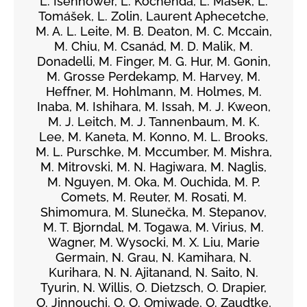
L. Isenhower, L. Kochenda, L. Mašek, L.
Tomášek, L. Zolin, Laurent Aphecetche,
M. A. L. Leite, M. B. Deaton, M. C. Mccain,
M. Chiu, M. Csanád, M. D. Malik, M.
Donadelli, M. Finger, M. G. Hur, M. Gonin,
M. Grosse Perdekamp, M. Harvey, M.
Heffner, M. Hohlmann, M. Holmes, M.
Inaba, M. Ishihara, M. Issah, M. J. Kweon,
M. J. Leitch, M. J. Tannenbaum, M. K.
Lee, M. Kaneta, M. Konno, M. L. Brooks,
M. L. Purschke, M. Mccumber, M. Mishra,
M. Mitrovski, M. N. Hagiwara, M. Naglis,
M. Nguyen, M. Oka, M. Ouchida, M. P.
Comets, M. Reuter, M. Rosati, M.
Shimomura, M. Slunečka, M. Stepanov,
M. T. Bjorndal, M. Togawa, M. Virius, M.
Wagner, M. Wysocki, M. X. Liu, Marie
Germain, N. Grau, N. Kamihara, N.
Kurihara, N. N. Ajitanand, N. Saito, N.
Tyurin, N. Willis, O. Dietzsch, O. Drapier,
O. Jinnouchi, O. O. Omiwade, O. Zaudtke,