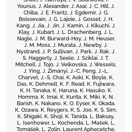
Younus, J. Alexander, J. Asai, J. C. Hill, J.
Chiba, J. E. Frantz, J. Egdemir, J. G.
Boissevain, J. G. Lajoie, J. Gosset, J. H.
Kang, J. Jia, J. Jin, J. Kamin, J. Kikuchi, J.
Klay, J. Kubart, J. L. Drachenberg, J. L.
Nagle, J. M. Burward-Hoy, J. M. Heuser,
J. M. Moss, J. Murata, J. Newby, J.
Nystrand, J. P. Sullivan, J. Park, J. Rak, J.
S. Haggerty, J. Seele, J. Sziklai, J. T.
Mitchell, J. Tojo, J. Velkovska, J. Wessels,
J. Ying, J. Zimányi, J.-C. Peng, J.-L.
Charvet, J.-S. Chai, K. Aoki, K. Boyle, K.
Das, K. Dehmelt, K. F. Read, K. Fujiwara,
K. H. Tanaka, K. Haruna, K. Hasuko, K.
Homma, K. Imai, K. Kurita, K. Miki, K. N.
Barish, K. Nakano, K. O. Eyser, K. Okada,
K. Ozawa, K. Reygers, K. S. Joo, K. S. Sim,
K. Shigaki, K. Shoji, K. Tanida, L. Baksay,
L. Isenhower, L. Kochenda, L. Mašek, L.
Tomášek, L. Zolin, Laurent Aphecetche,