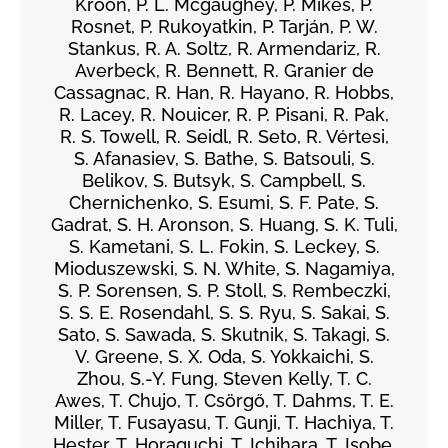
Kroon, P. L. Mcgaughey, P. Mikeš, P.
Rosnet, P. Rukoyatkin, P. Tarján, P. W.
Stankus, R. A. Soltz, R. Armendariz, R.
Averbeck, R. Bennett, R. Granier de
Cassagnac, R. Han, R. Hayano, R. Hobbs,
R. Lacey, R. Nouicer, R. P. Pisani, R. Pak,
R. S. Towell, R. Seidl, R. Seto, R. Vértesi,
S. Afanasiev, S. Bathe, S. Batsouli, S.
Belikov, S. Butsyk, S. Campbell, S.
Chernichenko, S. Esumi, S. F. Pate, S.
Gadrat, S. H. Aronson, S. Huang, S. K. Tuli,
S. Kametani, S. L. Fokin, S. Leckey, S.
Mioduszewski, S. N. White, S. Nagamiya,
S. P. Sorensen, S. P. Stoll, S. Rembeczki,
S. S. E. Rosendahl, S. S. Ryu, S. Sakai, S.
Sato, S. Sawada, S. Skutnik, S. Takagi, S.
V. Greene, S. X. Oda, S. Yokkaichi, S.
Zhou, S.-Y. Fung, Steven Kelly, T. C.
Awes, T. Chujo, T. Csörgő, T. Dahms, T. E.
Miller, T. Fusayasu, T. Gunji, T. Hachiya, T.
Hester, T. Horaguchi, T. Ichihara, T. Isobe,