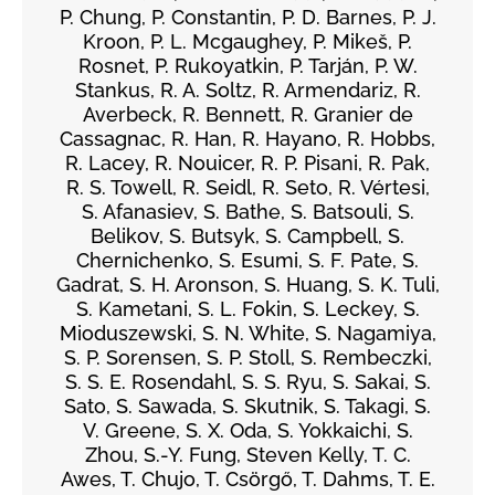
P. Chung, P. Constantin, P. D. Barnes, P. J.
Kroon, P. L. Mcgaughey, P. Mikeš, P.
Rosnet, P. Rukoyatkin, P. Tarján, P. W.
Stankus, R. A. Soltz, R. Armendariz, R.
Averbeck, R. Bennett, R. Granier de
Cassagnac, R. Han, R. Hayano, R. Hobbs,
R. Lacey, R. Nouicer, R. P. Pisani, R. Pak,
R. S. Towell, R. Seidl, R. Seto, R. Vértesi,
S. Afanasiev, S. Bathe, S. Batsouli, S.
Belikov, S. Butsyk, S. Campbell, S.
Chernichenko, S. Esumi, S. F. Pate, S.
Gadrat, S. H. Aronson, S. Huang, S. K. Tuli,
S. Kametani, S. L. Fokin, S. Leckey, S.
Mioduszewski, S. N. White, S. Nagamiya,
S. P. Sorensen, S. P. Stoll, S. Rembeczki,
S. S. E. Rosendahl, S. S. Ryu, S. Sakai, S.
Sato, S. Sawada, S. Skutnik, S. Takagi, S.
V. Greene, S. X. Oda, S. Yokkaichi, S.
Zhou, S.-Y. Fung, Steven Kelly, T. C.
Awes, T. Chujo, T. Csörgő, T. Dahms, T. E.