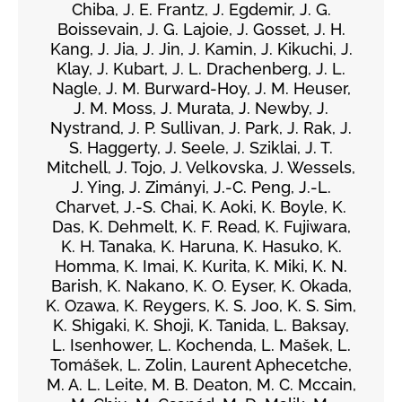
Chiba, J. E. Frantz, J. Egdemir, J. G.
Boissevain, J. G. Lajoie, J. Gosset, J. H.
Kang, J. Jia, J. Jin, J. Kamin, J. Kikuchi, J.
Klay, J. Kubart, J. L. Drachenberg, J. L.
Nagle, J. M. Burward-Hoy, J. M. Heuser,
J. M. Moss, J. Murata, J. Newby, J.
Nystrand, J. P. Sullivan, J. Park, J. Rak, J.
S. Haggerty, J. Seele, J. Sziklai, J. T.
Mitchell, J. Tojo, J. Velkovska, J. Wessels,
J. Ying, J. Zimányi, J.-C. Peng, J.-L.
Charvet, J.-S. Chai, K. Aoki, K. Boyle, K.
Das, K. Dehmelt, K. F. Read, K. Fujiwara,
K. H. Tanaka, K. Haruna, K. Hasuko, K.
Homma, K. Imai, K. Kurita, K. Miki, K. N.
Barish, K. Nakano, K. O. Eyser, K. Okada,
K. Ozawa, K. Reygers, K. S. Joo, K. S. Sim,
K. Shigaki, K. Shoji, K. Tanida, L. Baksay,
L. Isenhower, L. Kochenda, L. Mašek, L.
Tomášek, L. Zolin, Laurent Aphecetche,
M. A. L. Leite, M. B. Deaton, M. C. Mccain,