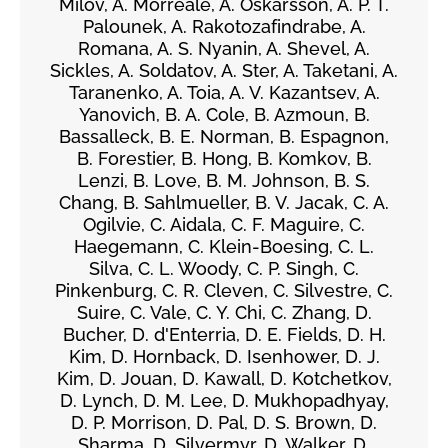
Milov, A. Morreale, A. Oskarsson, A. P. T.
Palounek, A. Rakotozafindrabe, A.
Romana, A. S. Nyanin, A. Shevel, A.
Sickles, A. Soldatov, A. Ster, A. Taketani, A.
Taranenko, A. Toia, A. V. Kazantsev, A.
Yanovich, B. A. Cole, B. Azmoun, B.
Bassalleck, B. E. Norman, B. Espagnon,
B. Forestier, B. Hong, B. Komkov, B.
Lenzi, B. Love, B. M. Johnson, B. S.
Chang, B. Sahlmueller, B. V. Jacak, C. A.
Ogilvie, C. Aidala, C. F. Maguire, C.
Haegemann, C. Klein-Boesing, C. L.
Silva, C. L. Woody, C. P. Singh, C.
Pinkenburg, C. R. Cleven, C. Silvestre, C.
Suire, C. Vale, C. Y. Chi, C. Zhang, D.
Bucher, D. d'Enterria, D. E. Fields, D. H.
Kim, D. Hornback, D. Isenhower, D. J.
Kim, D. Jouan, D. Kawall, D. Kotchetkov,
D. Lynch, D. M. Lee, D. Mukhopadhyay,
D. P. Morrison, D. Pal, D. S. Brown, D.
Sharma, D. Silvermyr, D. Walker, D.