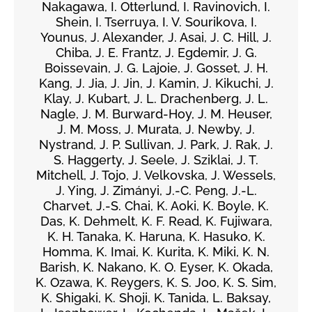
Nakagawa, I. Otterlund, I. Ravinovich, I.
Shein, I. Tserruya, I. V. Sourikova, I.
Younus, J. Alexander, J. Asai, J. C. Hill, J.
Chiba, J. E. Frantz, J. Egdemir, J. G.
Boissevain, J. G. Lajoie, J. Gosset, J. H.
Kang, J. Jia, J. Jin, J. Kamin, J. Kikuchi, J.
Klay, J. Kubart, J. L. Drachenberg, J. L.
Nagle, J. M. Burward-Hoy, J. M. Heuser,
J. M. Moss, J. Murata, J. Newby, J.
Nystrand, J. P. Sullivan, J. Park, J. Rak, J.
S. Haggerty, J. Seele, J. Sziklai, J. T.
Mitchell, J. Tojo, J. Velkovska, J. Wessels,
J. Ying, J. Zimányi, J.-C. Peng, J.-L.
Charvet, J.-S. Chai, K. Aoki, K. Boyle, K.
Das, K. Dehmelt, K. F. Read, K. Fujiwara,
K. H. Tanaka, K. Haruna, K. Hasuko, K.
Homma, K. Imai, K. Kurita, K. Miki, K. N.
Barish, K. Nakano, K. O. Eyser, K. Okada,
K. Ozawa, K. Reygers, K. S. Joo, K. S. Sim,
K. Shigaki, K. Shoji, K. Tanida, L. Baksay,