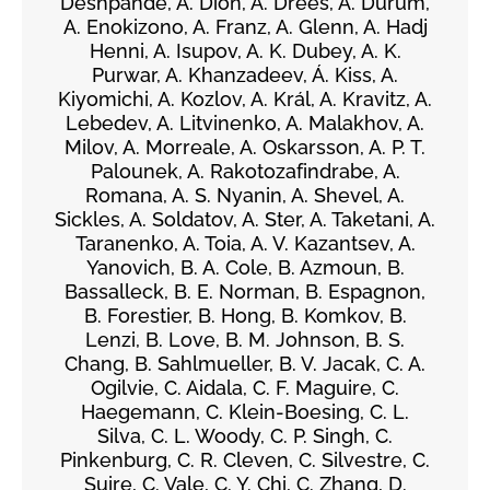
Deshpande, A. Dion, A. Drees, A. Durum,
A. Enokizono, A. Franz, A. Glenn, A. Hadj
Henni, A. Isupov, A. K. Dubey, A. K.
Purwar, A. Khanzadeev, Á. Kiss, A.
Kiyomichi, A. Kozlov, A. Král, A. Kravitz, A.
Lebedev, A. Litvinenko, A. Malakhov, A.
Milov, A. Morreale, A. Oskarsson, A. P. T.
Palounek, A. Rakotozafindrabe, A.
Romana, A. S. Nyanin, A. Shevel, A.
Sickles, A. Soldatov, A. Ster, A. Taketani, A.
Taranenko, A. Toia, A. V. Kazantsev, A.
Yanovich, B. A. Cole, B. Azmoun, B.
Bassalleck, B. E. Norman, B. Espagnon,
B. Forestier, B. Hong, B. Komkov, B.
Lenzi, B. Love, B. M. Johnson, B. S.
Chang, B. Sahlmueller, B. V. Jacak, C. A.
Ogilvie, C. Aidala, C. F. Maguire, C.
Haegemann, C. Klein-Boesing, C. L.
Silva, C. L. Woody, C. P. Singh, C.
Pinkenburg, C. R. Cleven, C. Silvestre, C.
Suire, C. Vale, C. Y. Chi, C. Zhang, D.