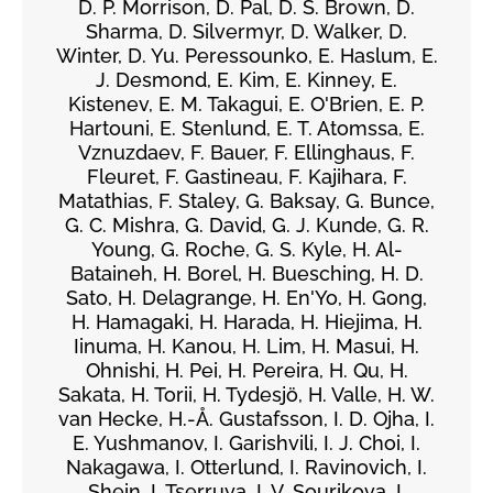
D. P. Morrison, D. Pal, D. S. Brown, D.
Sharma, D. Silvermyr, D. Walker, D.
Winter, D. Yu. Peressounko, E. Haslum, E.
J. Desmond, E. Kim, E. Kinney, E.
Kistenev, E. M. Takagui, E. O'Brien, E. P.
Hartouni, E. Stenlund, E. T. Atomssa, E.
Vznuzdaev, F. Bauer, F. Ellinghaus, F.
Fleuret, F. Gastineau, F. Kajihara, F.
Matathias, F. Staley, G. Baksay, G. Bunce,
G. C. Mishra, G. David, G. J. Kunde, G. R.
Young, G. Roche, G. S. Kyle, H. Al-
Bataineh, H. Borel, H. Buesching, H. D.
Sato, H. Delagrange, H. En'Yo, H. Gong,
H. Hamagaki, H. Harada, H. Hiejima, H.
Iinuma, H. Kanou, H. Lim, H. Masui, H.
Ohnishi, H. Pei, H. Pereira, H. Qu, H.
Sakata, H. Torii, H. Tydesjö, H. Valle, H. W.
van Hecke, H.-Å. Gustafsson, I. D. Ojha, I.
E. Yushmanov, I. Garishvili, I. J. Choi, I.
Nakagawa, I. Otterlund, I. Ravinovich, I.
Shein, I. Tserruya, I. V. Sourikova, I.