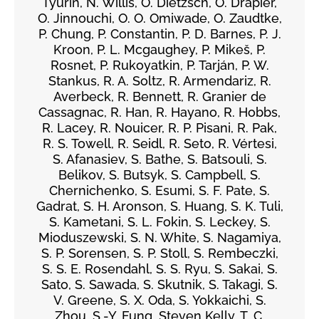
Tyurin, N. Willis, O. Dietzsch, O. Drapier,
O. Jinnouchi, O. O. Omiwade, O. Zaudtke,
P. Chung, P. Constantin, P. D. Barnes, P. J.
Kroon, P. L. Mcgaughey, P. Mikeš, P.
Rosnet, P. Rukoyatkin, P. Tarján, P. W.
Stankus, R. A. Soltz, R. Armendariz, R.
Averbeck, R. Bennett, R. Granier de
Cassagnac, R. Han, R. Hayano, R. Hobbs,
R. Lacey, R. Nouicer, R. P. Pisani, R. Pak,
R. S. Towell, R. Seidl, R. Seto, R. Vértesi,
S. Afanasiev, S. Bathe, S. Batsouli, S.
Belikov, S. Butsyk, S. Campbell, S.
Chernichenko, S. Esumi, S. F. Pate, S.
Gadrat, S. H. Aronson, S. Huang, S. K. Tuli,
S. Kametani, S. L. Fokin, S. Leckey, S.
Mioduszewski, S. N. White, S. Nagamiya,
S. P. Sorensen, S. P. Stoll, S. Rembeczki,
S. S. E. Rosendahl, S. S. Ryu, S. Sakai, S.
Sato, S. Sawada, S. Skutnik, S. Takagi, S.
V. Greene, S. X. Oda, S. Yokkaichi, S.
Zhou, S.-Y. Fung, Steven Kelly, T. C.