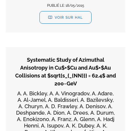
PUBLIÉ LE:
18/05/2015
VOIR SUR HAL
Systematic Study of Azimuthal
Anisotropy in Cu$+$Cu and Au$+$Au
Collisions at $sqrt{s_{_{NN}}} = 62.4$ and
200~GeV
A. A. Bickley, A. A. Vinogradov, A. Adare,
A. Al-Jamel, A. Baldisseri, A. Bazilevsky,
A. Churyn, A. D. Frawley, A. Denisov, A.
Deshpande, A. Dion, A. Drees, A. Durum,
A. Enokizono, A. Franz, A. Glenn, A. Hadj
Henni, A. Isupov, A. K. Dubey, A. K.