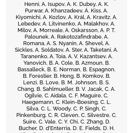
Henni, A. Isupov, A. K. Dubey, A. K.
Purwar, A. Khanzadeev, Á. Kiss, A.
Kiyomichi, A. Kozlov, A. Král, A. Kravitz, A.
Lebedev, A. Litvinenko, A. Malakhov, A.
Milov, A. Morreale, A. Oskarsson, A. P. T.
Palounek, A. Rakotozafindrabe, A.
Romana, A. S. Nyanin, A. Shevel, A.
Sickles, A. Soldatov, A. Ster, A. Taketani, A.
Taranenko, A. Toia, A. V. Kazantsev, A.
Yanovich, B. A. Cole, B. Azmoun, B.
Bassalleck, B. E. Norman, B. Espagnon,
B. Forestier, B. Hong, B. Komkov, B.
Lenzi, B. Love, B. M. Johnson, B. S.
Chang, B. Sahlmueller, B. V. Jacak, C. A.
Ogilvie, C. Aidala, C. F. Maguire, C.
Haegemann, C. Klein-Boesing, C. L.
Silva, C. L. Woody, C. P. Singh, C.
Pinkenburg, C. R. Cleven, C. Silvestre, C.
Suire, C. Vale, C. Y. Chi, C. Zhang, D.
Bucher, D. d'Enterria, D. E. Fields, D. H.