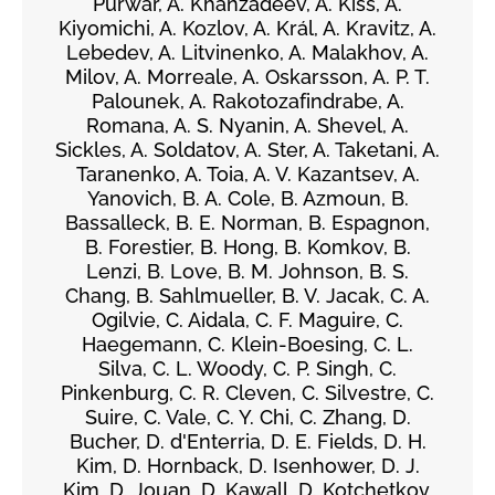
Purwar, A. Khanzadeev, Á. Kiss, A.
Kiyomichi, A. Kozlov, A. Král, A. Kravitz, A.
Lebedev, A. Litvinenko, A. Malakhov, A.
Milov, A. Morreale, A. Oskarsson, A. P. T.
Palounek, A. Rakotozafindrabe, A.
Romana, A. S. Nyanin, A. Shevel, A.
Sickles, A. Soldatov, A. Ster, A. Taketani, A.
Taranenko, A. Toia, A. V. Kazantsev, A.
Yanovich, B. A. Cole, B. Azmoun, B.
Bassalleck, B. E. Norman, B. Espagnon,
B. Forestier, B. Hong, B. Komkov, B.
Lenzi, B. Love, B. M. Johnson, B. S.
Chang, B. Sahlmueller, B. V. Jacak, C. A.
Ogilvie, C. Aidala, C. F. Maguire, C.
Haegemann, C. Klein-Boesing, C. L.
Silva, C. L. Woody, C. P. Singh, C.
Pinkenburg, C. R. Cleven, C. Silvestre, C.
Suire, C. Vale, C. Y. Chi, C. Zhang, D.
Bucher, D. d'Enterria, D. E. Fields, D. H.
Kim, D. Hornback, D. Isenhower, D. J.
Kim, D. Jouan, D. Kawall, D. Kotchetkov,