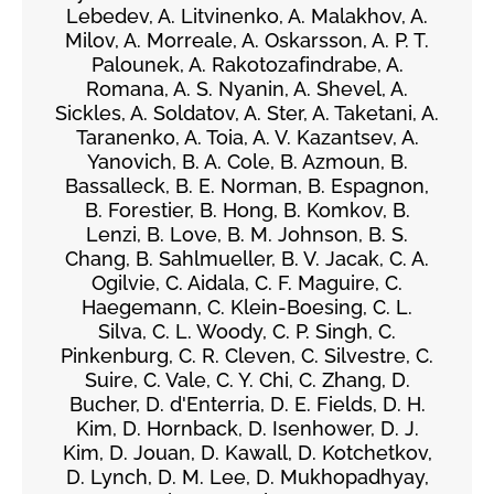
Lebedev, A. Litvinenko, A. Malakhov, A.
Milov, A. Morreale, A. Oskarsson, A. P. T.
Palounek, A. Rakotozafindrabe, A.
Romana, A. S. Nyanin, A. Shevel, A.
Sickles, A. Soldatov, A. Ster, A. Taketani, A.
Taranenko, A. Toia, A. V. Kazantsev, A.
Yanovich, B. A. Cole, B. Azmoun, B.
Bassalleck, B. E. Norman, B. Espagnon,
B. Forestier, B. Hong, B. Komkov, B.
Lenzi, B. Love, B. M. Johnson, B. S.
Chang, B. Sahlmueller, B. V. Jacak, C. A.
Ogilvie, C. Aidala, C. F. Maguire, C.
Haegemann, C. Klein-Boesing, C. L.
Silva, C. L. Woody, C. P. Singh, C.
Pinkenburg, C. R. Cleven, C. Silvestre, C.
Suire, C. Vale, C. Y. Chi, C. Zhang, D.
Bucher, D. d'Enterria, D. E. Fields, D. H.
Kim, D. Hornback, D. Isenhower, D. J.
Kim, D. Jouan, D. Kawall, D. Kotchetkov,
D. Lynch, D. M. Lee, D. Mukhopadhyay,