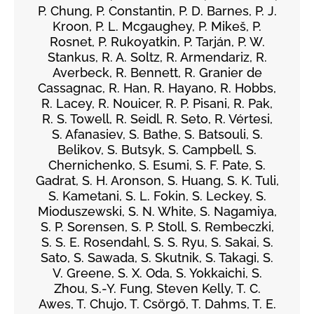
P. Chung, P. Constantin, P. D. Barnes, P. J.
Kroon, P. L. Mcgaughey, P. Mikeš, P.
Rosnet, P. Rukoyatkin, P. Tarján, P. W.
Stankus, R. A. Soltz, R. Armendariz, R.
Averbeck, R. Bennett, R. Granier de
Cassagnac, R. Han, R. Hayano, R. Hobbs,
R. Lacey, R. Nouicer, R. P. Pisani, R. Pak,
R. S. Towell, R. Seidl, R. Seto, R. Vértesi,
S. Afanasiev, S. Bathe, S. Batsouli, S.
Belikov, S. Butsyk, S. Campbell, S.
Chernichenko, S. Esumi, S. F. Pate, S.
Gadrat, S. H. Aronson, S. Huang, S. K. Tuli,
S. Kametani, S. L. Fokin, S. Leckey, S.
Mioduszewski, S. N. White, S. Nagamiya,
S. P. Sorensen, S. P. Stoll, S. Rembeczki,
S. S. E. Rosendahl, S. S. Ryu, S. Sakai, S.
Sato, S. Sawada, S. Skutnik, S. Takagi, S.
V. Greene, S. X. Oda, S. Yokkaichi, S.
Zhou, S.-Y. Fung, Steven Kelly, T. C.
Awes, T. Chujo, T. Csörgő, T. Dahms, T. E.