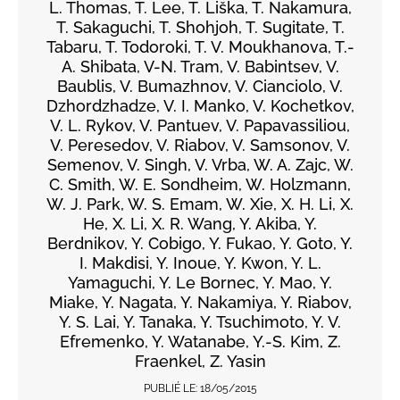
L. Thomas, T. Lee, T. Liška, T. Nakamura,
T. Sakaguchi, T. Shohjoh, T. Sugitate, T.
Tabaru, T. Todoroki, T. V. Moukhanova, T.-
A. Shibata, V-N. Tram, V. Babintsev, V.
Baublis, V. Bumazhnov, V. Cianciolo, V.
Dzhordzhadze, V. I. Manko, V. Kochetkov,
V. L. Rykov, V. Pantuev, V. Papavassiliou,
V. Peresedov, V. Riabov, V. Samsonov, V.
Semenov, V. Singh, V. Vrba, W. A. Zajc, W.
C. Smith, W. E. Sondheim, W. Holzmann,
W. J. Park, W. S. Emam, W. Xie, X. H. Li, X.
He, X. Li, X. R. Wang, Y. Akiba, Y.
Berdnikov, Y. Cobigo, Y. Fukao, Y. Goto, Y.
I. Makdisi, Y. Inoue, Y. Kwon, Y. L.
Yamaguchi, Y. Le Bornec, Y. Mao, Y.
Miake, Y. Nagata, Y. Nakamiya, Y. Riabov,
Y. S. Lai, Y. Tanaka, Y. Tsuchimoto, Y. V.
Efremenko, Y. Watanabe, Y.-S. Kim, Z.
Fraenkel, Z. Yasin
PUBLIÉ LE:
18/05/2015