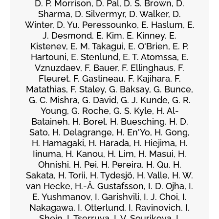
D. P. Morrison, D. Pal, D. S. Brown, D.
Sharma, D. Silvermyr, D. Walker, D.
Winter, D. Yu. Peressounko, E. Haslum, E.
J. Desmond, E. Kim, E. Kinney, E.
Kistenev, E. M. Takagui, E. O'Brien, E. P.
Hartouni, E. Stenlund, E. T. Atomssa, E.
Vznuzdaev, F. Bauer, F. Ellinghaus, F.
Fleuret, F. Gastineau, F. Kajihara, F.
Matathias, F. Staley, G. Baksay, G. Bunce,
G. C. Mishra, G. David, G. J. Kunde, G. R.
Young, G. Roche, G. S. Kyle, H. Al-
Bataineh, H. Borel, H. Buesching, H. D.
Sato, H. Delagrange, H. En'Yo, H. Gong,
H. Hamagaki, H. Harada, H. Hiejima, H.
Iinuma, H. Kanou, H. Lim, H. Masui, H.
Ohnishi, H. Pei, H. Pereira, H. Qu, H.
Sakata, H. Torii, H. Tydesjö, H. Valle, H. W.
van Hecke, H.-Å. Gustafsson, I. D. Ojha, I.
E. Yushmanov, I. Garishvili, I. J. Choi, I.
Nakagawa, I. Otterlund, I. Ravinovich, I.
Shein, I. Tserruya, I. V. Sourikova, I.