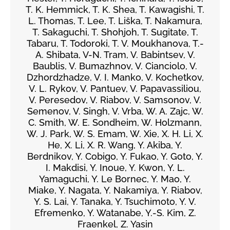
T. K. Hemmick, T. K. Shea, T. Kawagishi, T.
L. Thomas, T. Lee, T. Liška, T. Nakamura,
T. Sakaguchi, T. Shohjoh, T. Sugitate, T.
Tabaru, T. Todoroki, T. V. Moukhanova, T.-
A. Shibata, V-N. Tram, V. Babintsev, V.
Baublis, V. Bumazhnov, V. Cianciolo, V.
Dzhordzhadze, V. I. Manko, V. Kochetkov,
V. L. Rykov, V. Pantuev, V. Papavassiliou,
V. Peresedov, V. Riabov, V. Samsonov, V.
Semenov, V. Singh, V. Vrba, W. A. Zajc, W.
C. Smith, W. E. Sondheim, W. Holzmann,
W. J. Park, W. S. Emam, W. Xie, X. H. Li, X.
He, X. Li, X. R. Wang, Y. Akiba, Y.
Berdnikov, Y. Cobigo, Y. Fukao, Y. Goto, Y.
I. Makdisi, Y. Inoue, Y. Kwon, Y. L.
Yamaguchi, Y. Le Bornec, Y. Mao, Y.
Miake, Y. Nagata, Y. Nakamiya, Y. Riabov,
Y. S. Lai, Y. Tanaka, Y. Tsuchimoto, Y. V.
Efremenko, Y. Watanabe, Y.-S. Kim, Z.
Fraenkel, Z. Yasin