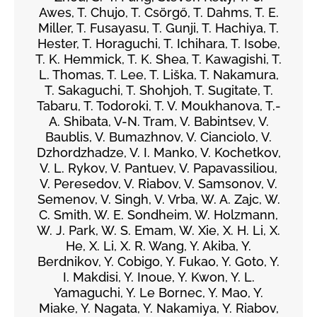
Awes, T. Chujo, T. Csörgő, T. Dahms, T. E.
Miller, T. Fusayasu, T. Gunji, T. Hachiya, T.
Hester, T. Horaguchi, T. Ichihara, T. Isobe,
T. K. Hemmick, T. K. Shea, T. Kawagishi, T.
L. Thomas, T. Lee, T. Liška, T. Nakamura,
T. Sakaguchi, T. Shohjoh, T. Sugitate, T.
Tabaru, T. Todoroki, T. V. Moukhanova, T.-
A. Shibata, V-N. Tram, V. Babintsev, V.
Baublis, V. Bumazhnov, V. Cianciolo, V.
Dzhordzhadze, V. I. Manko, V. Kochetkov,
V. L. Rykov, V. Pantuev, V. Papavassiliou,
V. Peresedov, V. Riabov, V. Samsonov, V.
Semenov, V. Singh, V. Vrba, W. A. Zajc, W.
C. Smith, W. E. Sondheim, W. Holzmann,
W. J. Park, W. S. Emam, W. Xie, X. H. Li, X.
He, X. Li, X. R. Wang, Y. Akiba, Y.
Berdnikov, Y. Cobigo, Y. Fukao, Y. Goto, Y.
I. Makdisi, Y. Inoue, Y. Kwon, Y. L.
Yamaguchi, Y. Le Bornec, Y. Mao, Y.
Miake, Y. Nagata, Y. Nakamiya, Y. Riabov,