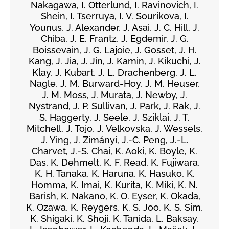
Nakagawa, I. Otterlund, I. Ravinovich, I.
Shein, I. Tserruya, I. V. Sourikova, I.
Younus, J. Alexander, J. Asai, J. C. Hill, J.
Chiba, J. E. Frantz, J. Egdemir, J. G.
Boissevain, J. G. Lajoie, J. Gosset, J. H.
Kang, J. Jia, J. Jin, J. Kamin, J. Kikuchi, J.
Klay, J. Kubart, J. L. Drachenberg, J. L.
Nagle, J. M. Burward-Hoy, J. M. Heuser,
J. M. Moss, J. Murata, J. Newby, J.
Nystrand, J. P. Sullivan, J. Park, J. Rak, J.
S. Haggerty, J. Seele, J. Sziklai, J. T.
Mitchell, J. Tojo, J. Velkovska, J. Wessels,
J. Ying, J. Zimányi, J.-C. Peng, J.-L.
Charvet, J.-S. Chai, K. Aoki, K. Boyle, K.
Das, K. Dehmelt, K. F. Read, K. Fujiwara,
K. H. Tanaka, K. Haruna, K. Hasuko, K.
Homma, K. Imai, K. Kurita, K. Miki, K. N.
Barish, K. Nakano, K. O. Eyser, K. Okada,
K. Ozawa, K. Reygers, K. S. Joo, K. S. Sim,
K. Shigaki, K. Shoji, K. Tanida, L. Baksay,