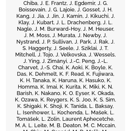
Chiba, J. E. Frantz, J. Egdemir, J. G.
Boissevain, J. G. Lajoie, J. Gosset, J. H.
Kang, J. Jia, J. Jin, J. Kamin, J. Kikuchi, J.
Klay, J. Kubart, J. L. Drachenberg, J. L.
Nagle, J. M. Burward-Hoy, J. M. Heuser,
J. M. Moss, J. Murata, J. Newby, J.
Nystrand, J. P. Sullivan, J. Park, J. Rak, J.
S. Haggerty, J. Seele, J. Sziklai, J. T.
Mitchell, J. Tojo, J. Velkovska, J. Wessels,
J. Ying, J. Zimányi, J.-C. Peng, J.-L.
Charvet, J.-S. Chai, K. Aoki, K. Boyle, K.
Das, K. Dehmelt, K. F. Read, K. Fujiwara,
K. H. Tanaka, K. Haruna, K. Hasuko, K.
Homma, K. Imai, K. Kurita, K. Miki, K. N.
Barish, K. Nakano, K. O. Eyser, K. Okada,
K. Ozawa, K. Reygers, K. S. Joo, K. S. Sim,
K. Shigaki, K. Shoji, K. Tanida, L. Baksay,
L. Isenhower, L. Kochenda, L. Mašek, L.
Tomášek, L. Zolin, Laurent Aphecetche,
M. A. L. Leite, M. B. Deaton, M. C. Mccain,