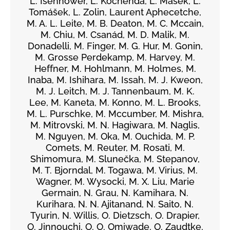
L. Isenhower, L. Kochenda, L. Mašek, L.
Tomášek, L. Zolin, Laurent Aphecetche,
M. A. L. Leite, M. B. Deaton, M. C. Mccain,
M. Chiu, M. Csanád, M. D. Malik, M.
Donadelli, M. Finger, M. G. Hur, M. Gonin,
M. Grosse Perdekamp, M. Harvey, M.
Heffner, M. Hohlmann, M. Holmes, M.
Inaba, M. Ishihara, M. Issah, M. J. Kweon,
M. J. Leitch, M. J. Tannenbaum, M. K.
Lee, M. Kaneta, M. Konno, M. L. Brooks,
M. L. Purschke, M. Mccumber, M. Mishra,
M. Mitrovski, M. N. Hagiwara, M. Naglis,
M. Nguyen, M. Oka, M. Ouchida, M. P.
Comets, M. Reuter, M. Rosati, M.
Shimomura, M. Slunečka, M. Stepanov,
M. T. Bjorndal, M. Togawa, M. Virius, M.
Wagner, M. Wysocki, M. X. Liu, Marie
Germain, N. Grau, N. Kamihara, N.
Kurihara, N. N. Ajitanand, N. Saito, N.
Tyurin, N. Willis, O. Dietzsch, O. Drapier,
O. Jinnouchi, O. O. Omiwade, O. Zaudtke,