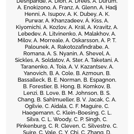
Deshpande, A. Dion, A. Drees, A. Durum,
A. Enokizono, A. Franz, A. Glenn, A. Hadj
Henni, A. Isupov, A. K. Dubey, A. K.
Purwar, A. Khanzadeev, Á. Kiss, A.
Kiyomichi, A. Kozlov, A. Král, A. Kravitz, A.
Lebedev, A. Litvinenko, A. Malakhov, A.
Milov, A. Morreale, A. Oskarsson, A. P. T.
Palounek, A. Rakotozafindrabe, A.
Romana, A. S. Nyanin, A. Shevel, A.
Sickles, A. Soldatov, A. Ster, A. Taketani, A.
Taranenko, A. Toia, A. V. Kazantsev, A.
Yanovich, B. A. Cole, B. Azmoun, B.
Bassalleck, B. E. Norman, B. Espagnon,
B. Forestier, B. Hong, B. Komkov, B.
Lenzi, B. Love, B. M. Johnson, B. S.
Chang, B. Sahlmueller, B. V. Jacak, C. A.
Ogilvie, C. Aidala, C. F. Maguire, C.
Haegemann, C. Klein-Boesing, C. L.
Silva, C. L. Woody, C. P. Singh, C.
Pinkenburg, C. R. Cleven, C. Silvestre, C.
Suire, C. Vale, C. Y. Chi, C. Zhang, D.