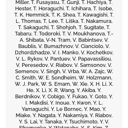
Miller, T. Fusayasu, T. Gunji, T. Hachiya, T.
Hester, T. Horaguchi, T. Ichihara, T. Isobe,
T. K. Hemmick, T. K. Shea, T. Kawagishi, T.
L. Thomas, T. Lee, T. Liška, T. Nakamura,
T. Sakaguchi, T. Shohjoh, T. Sugitate, T.
Tabaru, T. Todoroki, T. V. Moukhanova, T.-
A. Shibata, V-N. Tram, V. Babintsev, V.
Baublis, V. Bumazhnov, V. Cianciolo, V.
Dzhordzhadze, V. I. Manko, V. Kochetkov,
V. L. Rykov, V. Pantuev, V. Papavassiliou,
V. Peresedov, V. Riabov, V. Samsonov, V.
Semenov, V. Singh, V. Vrba, W. A. Zajc, W.
C. Smith, W. E. Sondheim, W. Holzmann,
W. J. Park, W. S. Emam, W. Xie, X. H. Li, X.
He, X. Li, X. R. Wang, Y. Akiba, Y.
Berdnikov, Y. Cobigo, Y. Fukao, Y. Goto, Y.
I. Makdisi, Y. Inoue, Y. Kwon, Y. L.
Yamaguchi, Y. Le Bornec, Y. Mao, Y.
Miake, Y. Nagata, Y. Nakamiya, Y. Riabov,
Y. S. Lai, Y. Tanaka, Y. Tsuchimoto, Y. V.
Efremenko, Y. Watanabe, Y.-S. Kim, Z.