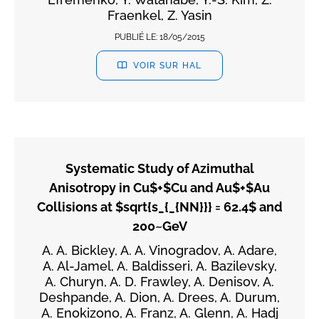
Fraenkel, Z. Yasin
PUBLIÉ LE:
18/05/2015
VOIR SUR HAL
Systematic Study of Azimuthal
Anisotropy in Cu$+$Cu and Au$+$Au
Collisions at $sqrt{s_{_{NN}}} = 62.4$ and
200~GeV
A. A. Bickley, A. A. Vinogradov, A. Adare,
A. Al-Jamel, A. Baldisseri, A. Bazilevsky,
A. Churyn, A. D. Frawley, A. Denisov, A.
Deshpande, A. Dion, A. Drees, A. Durum,
A. Enokizono, A. Franz, A. Glenn, A. Hadj