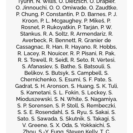
Tyurin, N. Willis, O. Dietzsch, O. Drapier,
O. Jinnouchi, O. O. Omiwade, O. Zaudtke,
P. Chung, P. Constantin, P. D. Barnes, P. J.
Kroon, P. L. Mcgaughey, P. Mikeš, P.
Rosnet, P. Rukoyatkin, P. Tarján, P. W.
Stankus, R. A. Soltz, R. Armendariz, R.
Averbeck, R. Bennett, R. Granier de
Cassagnac, R. Han, R. Hayano, R. Hobbs,
R. Lacey, R. Nouicer, R. P. Pisani, R. Pak,
R. S. Towell, R. Seidl, R. Seto, R. Vértesi,
S. Afanasiev, S. Bathe, S. Batsouli, S.
Belikov, S. Butsyk, S. Campbell, S.
Chernichenko, S. Esumi, S. F. Pate, S.
Gadrat, S. H. Aronson, S. Huang, S. K. Tuli,
S. Kametani, S. L. Fokin, S. Leckey, S.
Mioduszewski, S. N. White, S. Nagamiya,
S. P. Sorensen, S. P. Stoll, S. Rembeczki,
S. S. E. Rosendahl, S. S. Ryu, S. Sakai, S.
Sato, S. Sawada, S. Skutnik, S. Takagi, S.
V. Greene, S. X. Oda, S. Yokkaichi, S.
Zhou, S.-Y. Fung, Steven Kelly, T. C.