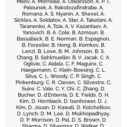
Milov, A. Morreale, A. Oskarsson, A. P. T.
Palounek, A. Rakotozafindrabe, A.
Romana, A. S. Nyanin, A. Shevel, A.
Sickles, A. Soldatov, A. Ster, A. Taketani, A.
Taranenko, A. Toia, A. V. Kazantsev, A.
Yanovich, B. A. Cole, B. Azmoun, B.
Bassalleck, B. E. Norman, B. Espagnon,
B. Forestier, B. Hong, B. Komkov, B.
Lenzi, B. Love, B. M. Johnson, B. S.
Chang, B. Sahlmueller, B. V. Jacak, C. A.
Ogilvie, C. Aidala, C. F. Maguire, C.
Haegemann, C. Klein-Boesing, C. L.
Silva, C. L. Woody, C. P. Singh, C.
Pinkenburg, C. R. Cleven, C. Silvestre, C.
Suire, C. Vale, C. Y. Chi, C. Zhang, D.
Bucher, D. d'Enterria, D. E. Fields, D. H.
Kim, D. Hornback, D. Isenhower, D. J.
Kim, D. Jouan, D. Kawall, D. Kotchetkov,
D. Lynch, D. M. Lee, D. Mukhopadhyay,
D. P. Morrison, D. Pal, D. S. Brown, D.
Sharma, D. Silvermyr, D. Walker, D.