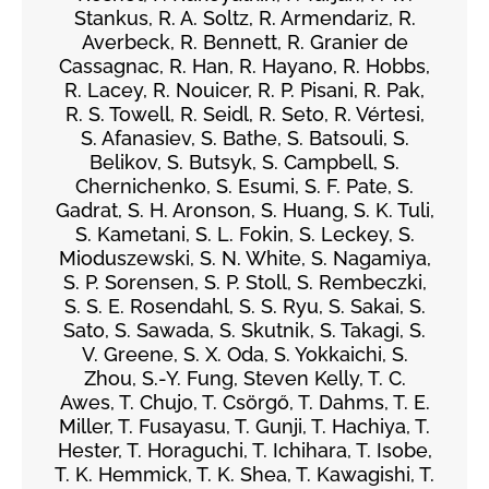
Stankus, R. A. Soltz, R. Armendariz, R.
Averbeck, R. Bennett, R. Granier de
Cassagnac, R. Han, R. Hayano, R. Hobbs,
R. Lacey, R. Nouicer, R. P. Pisani, R. Pak,
R. S. Towell, R. Seidl, R. Seto, R. Vértesi,
S. Afanasiev, S. Bathe, S. Batsouli, S.
Belikov, S. Butsyk, S. Campbell, S.
Chernichenko, S. Esumi, S. F. Pate, S.
Gadrat, S. H. Aronson, S. Huang, S. K. Tuli,
S. Kametani, S. L. Fokin, S. Leckey, S.
Mioduszewski, S. N. White, S. Nagamiya,
S. P. Sorensen, S. P. Stoll, S. Rembeczki,
S. S. E. Rosendahl, S. S. Ryu, S. Sakai, S.
Sato, S. Sawada, S. Skutnik, S. Takagi, S.
V. Greene, S. X. Oda, S. Yokkaichi, S.
Zhou, S.-Y. Fung, Steven Kelly, T. C.
Awes, T. Chujo, T. Csörgő, T. Dahms, T. E.
Miller, T. Fusayasu, T. Gunji, T. Hachiya, T.
Hester, T. Horaguchi, T. Ichihara, T. Isobe,
T. K. Hemmick, T. K. Shea, T. Kawagishi, T.