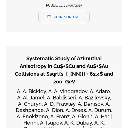
PUBLIÉ LE:
18/05/2015
VOIR SUR HAL
Systematic Study of Azimuthal
Anisotropy in Cu$+$Cu and Au$+$Au
Collisions at $sqrt{s_{_{NN}}} = 62.4$ and
200~GeV
A. A. Bickley, A. A. Vinogradov, A. Adare,
A. Al-Jamel, A. Baldisseri, A. Bazilevsky,
A. Churyn, A. D. Frawley, A. Denisov, A.
Deshpande, A. Dion, A. Drees, A. Durum,
A. Enokizono, A. Franz, A. Glenn, A. Hadj
Henni, A. Isupov, A. K. Dubey, A. K.