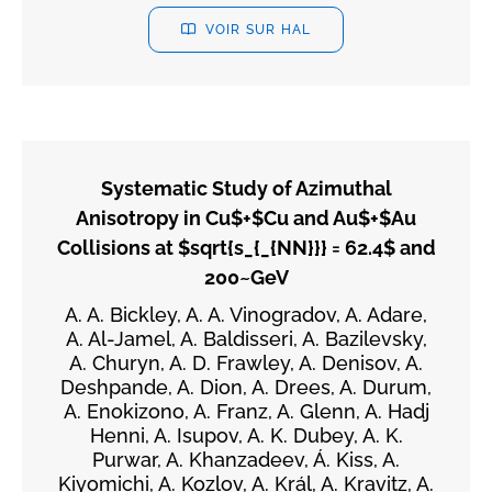
VOIR SUR HAL
Systematic Study of Azimuthal
Anisotropy in Cu$+$Cu and Au$+$Au
Collisions at $sqrt{s_{_{NN}}} = 62.4$ and
200~GeV
A. A. Bickley, A. A. Vinogradov, A. Adare,
A. Al-Jamel, A. Baldisseri, A. Bazilevsky,
A. Churyn, A. D. Frawley, A. Denisov, A.
Deshpande, A. Dion, A. Drees, A. Durum,
A. Enokizono, A. Franz, A. Glenn, A. Hadj
Henni, A. Isupov, A. K. Dubey, A. K.
Purwar, A. Khanzadeev, Á. Kiss, A.
Kiyomichi, A. Kozlov, A. Král, A. Kravitz, A.