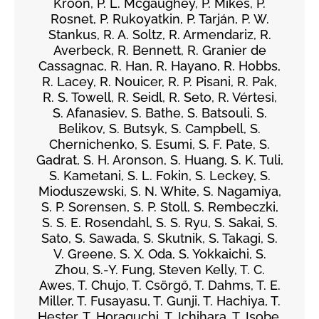
Kroon, P. L. Mcgaughey, P. Mikeš, P.
Rosnet, P. Rukoyatkin, P. Tarján, P. W.
Stankus, R. A. Soltz, R. Armendariz, R.
Averbeck, R. Bennett, R. Granier de
Cassagnac, R. Han, R. Hayano, R. Hobbs,
R. Lacey, R. Nouicer, R. P. Pisani, R. Pak,
R. S. Towell, R. Seidl, R. Seto, R. Vértesi,
S. Afanasiev, S. Bathe, S. Batsouli, S.
Belikov, S. Butsyk, S. Campbell, S.
Chernichenko, S. Esumi, S. F. Pate, S.
Gadrat, S. H. Aronson, S. Huang, S. K. Tuli,
S. Kametani, S. L. Fokin, S. Leckey, S.
Mioduszewski, S. N. White, S. Nagamiya,
S. P. Sorensen, S. P. Stoll, S. Rembeczki,
S. S. E. Rosendahl, S. S. Ryu, S. Sakai, S.
Sato, S. Sawada, S. Skutnik, S. Takagi, S.
V. Greene, S. X. Oda, S. Yokkaichi, S.
Zhou, S.-Y. Fung, Steven Kelly, T. C.
Awes, T. Chujo, T. Csörgő, T. Dahms, T. E.
Miller, T. Fusayasu, T. Gunji, T. Hachiya, T.
Hester, T. Horaguchi, T. Ichihara, T. Isobe,