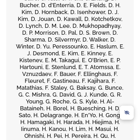
Bucher, D. d'Enterria, D. E. Fields, D. H.
Kim, D. Hornback, D. Isenhower, D. J.
Kim, D. Jouan, D. Kawall, D. Kotchetkov,
D. Lynch, D. M. Lee, D. Mukhopadhyay,
D. P. Morrison, D. Pal, D. S. Brown, D.
Sharma, D. Silvermyr, D. Walker, D.
Winter, D. Yu. Peressounko, E. Haslum, E.
J. Desmond, E. Kim, E. Kinney, E.
Kistenev, E. M. Takagui, E. O'Brien, E. P.
Hartouni, E. Stenlund, E. T. Atomssa, E.
Vznuzdaev, F. Bauer, F. Ellinghaus, F.
Fleuret, F. Gastineau, F. Kajihara, F.
Matathias, F. Staley, G. Baksay, G. Bunce,
G. C. Mishra, G. David, G. J. Kunde, G. R.
Young, G. Roche, G. S. Kyle, H. Al-
Bataineh, H. Borel, H. Buesching, H. D.
Sato, H. Delagrange, H. En'Yo, H. Gong,
H. Hamagaki, H. Harada, H. Hiejima, H.
Iinuma, H. Kanou, H. Lim, H. Masui, H.
Ohnishi, H. Pei, H. Pereira, H. Qu, H.