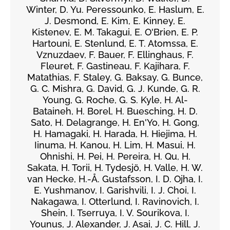
Winter, D. Yu. Peressounko, E. Haslum, E.
J. Desmond, E. Kim, E. Kinney, E.
Kistenev, E. M. Takagui, E. O'Brien, E. P.
Hartouni, E. Stenlund, E. T. Atomssa, E.
Vznuzdaev, F. Bauer, F. Ellinghaus, F.
Fleuret, F. Gastineau, F. Kajihara, F.
Matathias, F. Staley, G. Baksay, G. Bunce,
G. C. Mishra, G. David, G. J. Kunde, G. R.
Young, G. Roche, G. S. Kyle, H. Al-
Bataineh, H. Borel, H. Buesching, H. D.
Sato, H. Delagrange, H. En'Yo, H. Gong,
H. Hamagaki, H. Harada, H. Hiejima, H.
Iinuma, H. Kanou, H. Lim, H. Masui, H.
Ohnishi, H. Pei, H. Pereira, H. Qu, H.
Sakata, H. Torii, H. Tydesjö, H. Valle, H. W.
van Hecke, H.-Å. Gustafsson, I. D. Ojha, I.
E. Yushmanov, I. Garishvili, I. J. Choi, I.
Nakagawa, I. Otterlund, I. Ravinovich, I.
Shein, I. Tserruya, I. V. Sourikova, I.
Younus, J. Alexander, J. Asai, J. C. Hill, J.