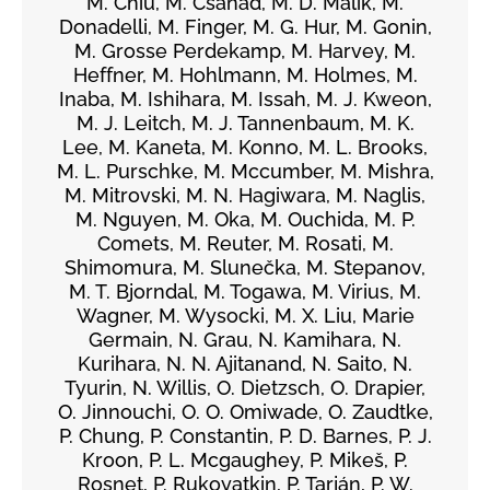
M. Chiu, M. Csanád, M. D. Malik, M.
Donadelli, M. Finger, M. G. Hur, M. Gonin,
M. Grosse Perdekamp, M. Harvey, M.
Heffner, M. Hohlmann, M. Holmes, M.
Inaba, M. Ishihara, M. Issah, M. J. Kweon,
M. J. Leitch, M. J. Tannenbaum, M. K.
Lee, M. Kaneta, M. Konno, M. L. Brooks,
M. L. Purschke, M. Mccumber, M. Mishra,
M. Mitrovski, M. N. Hagiwara, M. Naglis,
M. Nguyen, M. Oka, M. Ouchida, M. P.
Comets, M. Reuter, M. Rosati, M.
Shimomura, M. Slunečka, M. Stepanov,
M. T. Bjorndal, M. Togawa, M. Virius, M.
Wagner, M. Wysocki, M. X. Liu, Marie
Germain, N. Grau, N. Kamihara, N.
Kurihara, N. N. Ajitanand, N. Saito, N.
Tyurin, N. Willis, O. Dietzsch, O. Drapier,
O. Jinnouchi, O. O. Omiwade, O. Zaudtke,
P. Chung, P. Constantin, P. D. Barnes, P. J.
Kroon, P. L. Mcgaughey, P. Mikeš, P.
Rosnet, P. Rukoyatkin, P. Tarján, P. W.