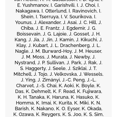
E. Yushmanov, I. Garishvili, I. J. Choi, I.
Nakagawa, I. Otterlund, I. Ravinovich, I.
Shein, I. Tserruya, I. V. Sourikova, I.
Younus, J. Alexander, J. Asai, J. C. Hill, J.
Chiba, J. E. Frantz, J. Egdemir, J. G.
Boissevain, J. G. Lajoie, J. Gosset, J. H.
Kang, J. Jia, J. Jin, J. Kamin, J. Kikuchi, J.
Klay, J. Kubart, J. L. Drachenberg, J. L.
Nagle, J. M. Burward-Hoy, J. M. Heuser,
J. M. Moss, J. Murata, J. Newby, J.
Nystrand, J. P. Sullivan, J. Park, J. Rak, J.
S. Haggerty, J. Seele, J. Sziklai, J. T.
Mitchell, J. Tojo, J. Velkovska, J. Wessels,
J. Ying, J. Zimányi, J.-C. Peng, J.-L.
Charvet, J.-S. Chai, K. Aoki, K. Boyle, K.
Das, K. Dehmelt, K. F. Read, K. Fujiwara,
K. H. Tanaka, K. Haruna, K. Hasuko, K.
Homma, K. Imai, K. Kurita, K. Miki, K. N.
Barish, K. Nakano, K. O. Eyser, K. Okada,
K. Ozawa, K. Reygers, K. S. Joo, K. S. Sim,