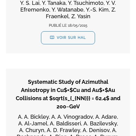
Y. S. Lai, Y. Tanaka, Y. Tsuchimoto, Y. V.
Efremenko, Y. Watanabe, Y.-S. Kim, Z.
Fraenkel, Z. Yasin
PUBLIÉ LE:
18/05/2015
VOIR SUR HAL
Systematic Study of Azimuthal
Anisotropy in Cu$+$Cu and Au$+$Au
Collisions at $sqrt{s_{_{NN}}} = 62.4$ and
200~GeV
A. A. Bickley, A. A. Vinogradov, A. Adare,
A. Al-Jamel, A. Baldisseri, A. Bazilevsky,
A. Churyn, A. D. Frawley, A. Denisov, A.