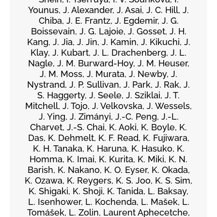
Younus, J. Alexander, J. Asai, J. C. Hill, J.
Chiba, J. E. Frantz, J. Egdemir, J. G.
Boissevain, J. G. Lajoie, J. Gosset, J. H.
Kang, J. Jia, J. Jin, J. Kamin, J. Kikuchi, J.
Klay, J. Kubart, J. L. Drachenberg, J. L.
Nagle, J. M. Burward-Hoy, J. M. Heuser,
J. M. Moss, J. Murata, J. Newby, J.
Nystrand, J. P. Sullivan, J. Park, J. Rak, J.
S. Haggerty, J. Seele, J. Sziklai, J. T.
Mitchell, J. Tojo, J. Velkovska, J. Wessels,
J. Ying, J. Zimányi, J.-C. Peng, J.-L.
Charvet, J.-S. Chai, K. Aoki, K. Boyle, K.
Das, K. Dehmelt, K. F. Read, K. Fujiwara,
K. H. Tanaka, K. Haruna, K. Hasuko, K.
Homma, K. Imai, K. Kurita, K. Miki, K. N.
Barish, K. Nakano, K. O. Eyser, K. Okada,
K. Ozawa, K. Reygers, K. S. Joo, K. S. Sim,
K. Shigaki, K. Shoji, K. Tanida, L. Baksay,
L. Isenhower, L. Kochenda, L. Mašek, L.
Tomášek, L. Zolin, Laurent Aphecetche,