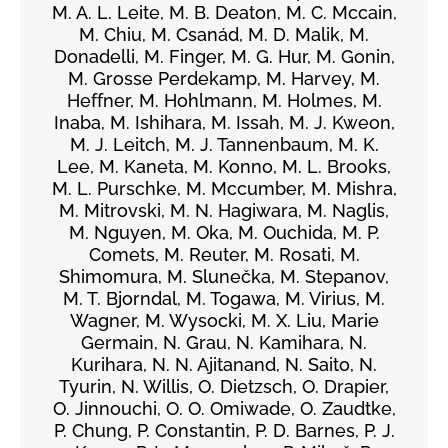
M. A. L. Leite, M. B. Deaton, M. C. Mccain,
M. Chiu, M. Csanád, M. D. Malik, M.
Donadelli, M. Finger, M. G. Hur, M. Gonin,
M. Grosse Perdekamp, M. Harvey, M.
Heffner, M. Hohlmann, M. Holmes, M.
Inaba, M. Ishihara, M. Issah, M. J. Kweon,
M. J. Leitch, M. J. Tannenbaum, M. K.
Lee, M. Kaneta, M. Konno, M. L. Brooks,
M. L. Purschke, M. Mccumber, M. Mishra,
M. Mitrovski, M. N. Hagiwara, M. Naglis,
M. Nguyen, M. Oka, M. Ouchida, M. P.
Comets, M. Reuter, M. Rosati, M.
Shimomura, M. Slunečka, M. Stepanov,
M. T. Bjorndal, M. Togawa, M. Virius, M.
Wagner, M. Wysocki, M. X. Liu, Marie
Germain, N. Grau, N. Kamihara, N.
Kurihara, N. N. Ajitanand, N. Saito, N.
Tyurin, N. Willis, O. Dietzsch, O. Drapier,
O. Jinnouchi, O. O. Omiwade, O. Zaudtke,
P. Chung, P. Constantin, P. D. Barnes, P. J.