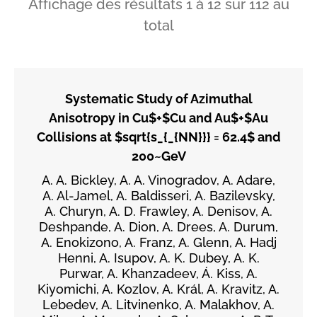
Affichage des résultats
1
à
12
sur
112
au
total
Systematic Study of Azimuthal
Anisotropy in Cu$+$Cu and Au$+$Au
Collisions at $sqrt{s_{_{NN}}} = 62.4$ and
200~GeV
A. A. Bickley, A. A. Vinogradov, A. Adare,
A. Al-Jamel, A. Baldisseri, A. Bazilevsky,
A. Churyn, A. D. Frawley, A. Denisov, A.
Deshpande, A. Dion, A. Drees, A. Durum,
A. Enokizono, A. Franz, A. Glenn, A. Hadj
Henni, A. Isupov, A. K. Dubey, A. K.
Purwar, A. Khanzadeev, Á. Kiss, A.
Kiyomichi, A. Kozlov, A. Král, A. Kravitz, A.
Lebedev, A. Litvinenko, A. Malakhov, A.