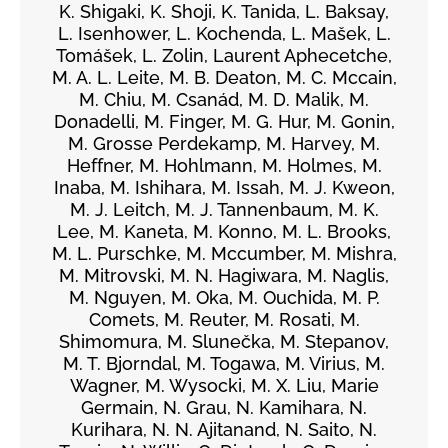
K. Shigaki, K. Shoji, K. Tanida, L. Baksay,
L. Isenhower, L. Kochenda, L. Mašek, L.
Tomášek, L. Zolin, Laurent Aphecetche,
M. A. L. Leite, M. B. Deaton, M. C. Mccain,
M. Chiu, M. Csanád, M. D. Malik, M.
Donadelli, M. Finger, M. G. Hur, M. Gonin,
M. Grosse Perdekamp, M. Harvey, M.
Heffner, M. Hohlmann, M. Holmes, M.
Inaba, M. Ishihara, M. Issah, M. J. Kweon,
M. J. Leitch, M. J. Tannenbaum, M. K.
Lee, M. Kaneta, M. Konno, M. L. Brooks,
M. L. Purschke, M. Mccumber, M. Mishra,
M. Mitrovski, M. N. Hagiwara, M. Naglis,
M. Nguyen, M. Oka, M. Ouchida, M. P.
Comets, M. Reuter, M. Rosati, M.
Shimomura, M. Slunečka, M. Stepanov,
M. T. Bjorndal, M. Togawa, M. Virius, M.
Wagner, M. Wysocki, M. X. Liu, Marie
Germain, N. Grau, N. Kamihara, N.
Kurihara, N. N. Ajitanand, N. Saito, N.