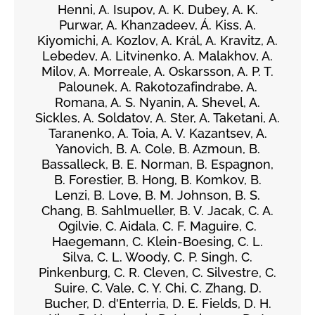
Henni, A. Isupov, A. K. Dubey, A. K.
Purwar, A. Khanzadeev, Á. Kiss, A.
Kiyomichi, A. Kozlov, A. Král, A. Kravitz, A.
Lebedev, A. Litvinenko, A. Malakhov, A.
Milov, A. Morreale, A. Oskarsson, A. P. T.
Palounek, A. Rakotozafindrabe, A.
Romana, A. S. Nyanin, A. Shevel, A.
Sickles, A. Soldatov, A. Ster, A. Taketani, A.
Taranenko, A. Toia, A. V. Kazantsev, A.
Yanovich, B. A. Cole, B. Azmoun, B.
Bassalleck, B. E. Norman, B. Espagnon,
B. Forestier, B. Hong, B. Komkov, B.
Lenzi, B. Love, B. M. Johnson, B. S.
Chang, B. Sahlmueller, B. V. Jacak, C. A.
Ogilvie, C. Aidala, C. F. Maguire, C.
Haegemann, C. Klein-Boesing, C. L.
Silva, C. L. Woody, C. P. Singh, C.
Pinkenburg, C. R. Cleven, C. Silvestre, C.
Suire, C. Vale, C. Y. Chi, C. Zhang, D.
Bucher, D. d'Enterria, D. E. Fields, D. H.