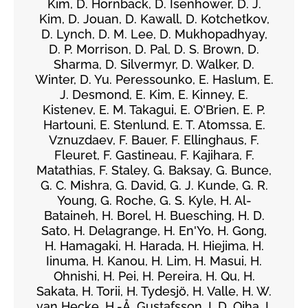
Kim, D. Hornback, D. Isenhower, D. J.
Kim, D. Jouan, D. Kawall, D. Kotchetkov,
D. Lynch, D. M. Lee, D. Mukhopadhyay,
D. P. Morrison, D. Pal, D. S. Brown, D.
Sharma, D. Silvermyr, D. Walker, D.
Winter, D. Yu. Peressounko, E. Haslum, E.
J. Desmond, E. Kim, E. Kinney, E.
Kistenev, E. M. Takagui, E. O'Brien, E. P.
Hartouni, E. Stenlund, E. T. Atomssa, E.
Vznuzdaev, F. Bauer, F. Ellinghaus, F.
Fleuret, F. Gastineau, F. Kajihara, F.
Matathias, F. Staley, G. Baksay, G. Bunce,
G. C. Mishra, G. David, G. J. Kunde, G. R.
Young, G. Roche, G. S. Kyle, H. Al-
Bataineh, H. Borel, H. Buesching, H. D.
Sato, H. Delagrange, H. En'Yo, H. Gong,
H. Hamagaki, H. Harada, H. Hiejima, H.
Iinuma, H. Kanou, H. Lim, H. Masui, H.
Ohnishi, H. Pei, H. Pereira, H. Qu, H.
Sakata, H. Torii, H. Tydesjö, H. Valle, H. W.
van Hecke, H.-Å. Gustafsson, I. D. Ojha, I.