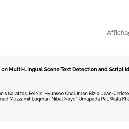
Afficha
n Multi-Lingual Scene Text Detection and Script Id
is Karatzas, Fei Yin, Hyunsoo Choi, Imen Bizid, Jean-Christo
ad Muzzamil Luqman, Nibal Nayef, Umapada Pal, Wafa Khlif