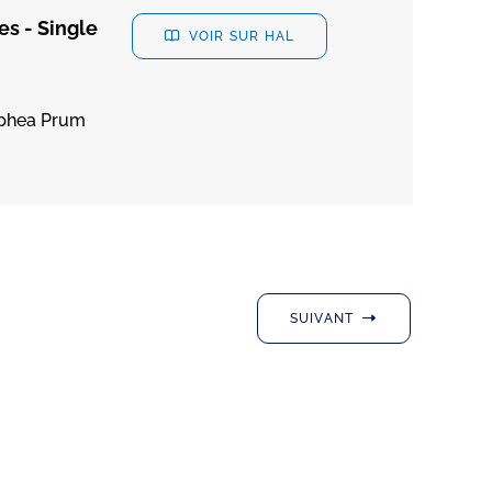
s - Single
VOIR SUR HAL
ophea Prum
SUIVANT