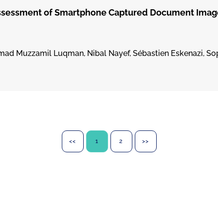
Assessment of Smartphone Captured Document Image
mad Muzzamil Luqman, Nibal Nayef, Sébastien Eskenazi, S
<<
1
2
>>