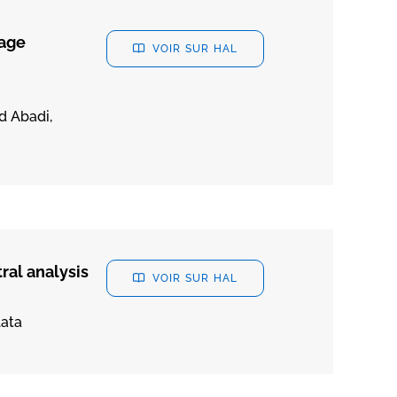
mage
VOIR SUR HAL
d Abadi,
ral analysis
VOIR SUR HAL
lata