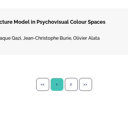
ture Model in Psychovisual Colour Spaces
que Qazi, Jean-Christophe Burie, Olivier Alata
<<
1
2
>>