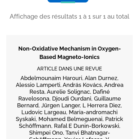
Affichage des résultats
1
à
1
sur
1
au total
Non‐Oxidative Mechanism in Oxygen‐
Based Magneto‐Ionics
ARTICLE DANS UNE REVUE
Abdelmounaim Harouri, Alan Durnez,
Alessio Lamperti, András Kovács, Andrea
Resta, Aurelie Solignac, Dafiné
Ravelosona, Djoudi Ourdani, Guillaume
Bernard, Jürgen Langer, L Herrera Diez,
Ludovic Largeau, Maria‐andromachi
Syskaki, Mohamed Belmeguenai, Patrick
Schöffmann, Rafal E Dunin-Borkowski,
Shimpei Ono, Tanvi Bhatnagar-