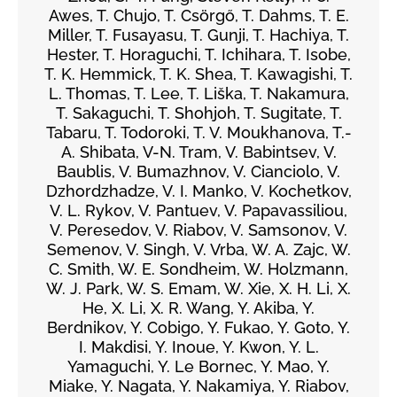
Awes, T. Chujo, T. Csörgő, T. Dahms, T. E.
Miller, T. Fusayasu, T. Gunji, T. Hachiya, T.
Hester, T. Horaguchi, T. Ichihara, T. Isobe,
T. K. Hemmick, T. K. Shea, T. Kawagishi, T.
L. Thomas, T. Lee, T. Liška, T. Nakamura,
T. Sakaguchi, T. Shohjoh, T. Sugitate, T.
Tabaru, T. Todoroki, T. V. Moukhanova, T.-
A. Shibata, V-N. Tram, V. Babintsev, V.
Baublis, V. Bumazhnov, V. Cianciolo, V.
Dzhordzhadze, V. I. Manko, V. Kochetkov,
V. L. Rykov, V. Pantuev, V. Papavassiliou,
V. Peresedov, V. Riabov, V. Samsonov, V.
Semenov, V. Singh, V. Vrba, W. A. Zajc, W.
C. Smith, W. E. Sondheim, W. Holzmann,
W. J. Park, W. S. Emam, W. Xie, X. H. Li, X.
He, X. Li, X. R. Wang, Y. Akiba, Y.
Berdnikov, Y. Cobigo, Y. Fukao, Y. Goto, Y.
I. Makdisi, Y. Inoue, Y. Kwon, Y. L.
Yamaguchi, Y. Le Bornec, Y. Mao, Y.
Miake, Y. Nagata, Y. Nakamiya, Y. Riabov,