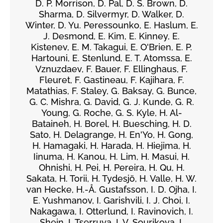
D. P. Morrison, D. Pal, D. S. Brown, D.
Sharma, D. Silvermyr, D. Walker, D.
Winter, D. Yu. Peressounko, E. Haslum, E.
J. Desmond, E. Kim, E. Kinney, E.
Kistenev, E. M. Takagui, E. O'Brien, E. P.
Hartouni, E. Stenlund, E. T. Atomssa, E.
Vznuzdaev, F. Bauer, F. Ellinghaus, F.
Fleuret, F. Gastineau, F. Kajihara, F.
Matathias, F. Staley, G. Baksay, G. Bunce,
G. C. Mishra, G. David, G. J. Kunde, G. R.
Young, G. Roche, G. S. Kyle, H. Al-
Bataineh, H. Borel, H. Buesching, H. D.
Sato, H. Delagrange, H. En'Yo, H. Gong,
H. Hamagaki, H. Harada, H. Hiejima, H.
Iinuma, H. Kanou, H. Lim, H. Masui, H.
Ohnishi, H. Pei, H. Pereira, H. Qu, H.
Sakata, H. Torii, H. Tydesjö, H. Valle, H. W.
van Hecke, H.-Å. Gustafsson, I. D. Ojha, I.
E. Yushmanov, I. Garishvili, I. J. Choi, I.
Nakagawa, I. Otterlund, I. Ravinovich, I.
Shein, I. Tserruya, I. V. Sourikova, I.