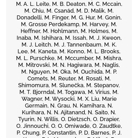
M. A. L. Leite, M. B. Deaton, M. C. Mccain,
M. Chiu, M. Csanád, M. D. Malik, M.
Donadelli, M. Finger, M. G. Hur, M. Gonin,
M. Grosse Perdekamp, M. Harvey, M.
Heffner, M. Hohlmann, M. Holmes, M.
Inaba, M. Ishihara, M. Issah, M. J. Kweon,
M. J. Leitch, M. J. Tannenbaum, M. K.
Lee, M. Kaneta, M. Konno, M. L. Brooks,
M. L. Purschke, M. Mccumber, M. Mishra,
M. Mitrovski, M. N. Hagiwara, M. Naglis,
M. Nguyen, M. Oka, M. Ouchida, M. P.
Comets, M. Reuter, M. Rosati, M.
Shimomura, M. Slunečka, M. Stepanov,
M. T. Bjorndal, M. Togawa, M. Virius, M.
Wagner, M. Wysocki, M. X. Liu, Marie
Germain, N. Grau, N. Kamihara, N.
Kurihara, N. N. Ajitanand, N. Saito, N.
Tyurin, N. Willis, O. Dietzsch, O. Drapier,
O. Jinnouchi, O. O. Omiwade, O. Zaudtke,
P. Chung, P. Constantin, P. D. Barnes, P. J.