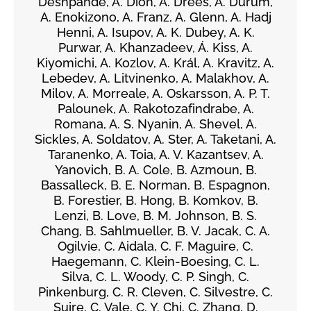
Deshpande, A. Dion, A. Drees, A. Durum,
A. Enokizono, A. Franz, A. Glenn, A. Hadj
Henni, A. Isupov, A. K. Dubey, A. K.
Purwar, A. Khanzadeev, Á. Kiss, A.
Kiyomichi, A. Kozlov, A. Král, A. Kravitz, A.
Lebedev, A. Litvinenko, A. Malakhov, A.
Milov, A. Morreale, A. Oskarsson, A. P. T.
Palounek, A. Rakotozafindrabe, A.
Romana, A. S. Nyanin, A. Shevel, A.
Sickles, A. Soldatov, A. Ster, A. Taketani, A.
Taranenko, A. Toia, A. V. Kazantsev, A.
Yanovich, B. A. Cole, B. Azmoun, B.
Bassalleck, B. E. Norman, B. Espagnon,
B. Forestier, B. Hong, B. Komkov, B.
Lenzi, B. Love, B. M. Johnson, B. S.
Chang, B. Sahlmueller, B. V. Jacak, C. A.
Ogilvie, C. Aidala, C. F. Maguire, C.
Haegemann, C. Klein-Boesing, C. L.
Silva, C. L. Woody, C. P. Singh, C.
Pinkenburg, C. R. Cleven, C. Silvestre, C.
Suire, C. Vale, C. Y. Chi, C. Zhang, D.