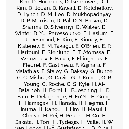
Kim, D. Hornback, D. Isenhower, D. J.
Kim, D. Jouan, D. Kawall, D. Kotchetkov,
D. Lynch, D. M. Lee, D. Mukhopadhyay,
D. P. Morrison, D. Pal, D. S. Brown, D.
Sharma, D. Silvermyr, D. Walker, D.
Winter, D. Yu. Peressounko, E. Haslum, E.
J. Desmond, E. Kim, E. Kinney, E.
Kistenev, E. M. Takagui, E. O'Brien, E. P.
Hartouni, E. Stenlund, E. T. Atomssa, E.
Vznuzdaev, F. Bauer, F. Ellinghaus, F.
Fleuret, F. Gastineau, F. Kajihara, F.
Matathias, F. Staley, G. Baksay, G. Bunce,
G. C. Mishra, G. David, G. J. Kunde, G. R.
Young, G. Roche, G. S. Kyle, H. Al-
Bataineh, H. Borel, H. Buesching, H. D.
Sato, H. Delagrange, H. En'Yo, H. Gong,
H. Hamagaki, H. Harada, H. Hiejima, H.
Iinuma, H. Kanou, H. Lim, H. Masui, H.
Ohnishi, H. Pei, H. Pereira, H. Qu, H.
Sakata, H. Torii, H. Tydesjö, H. Valle, H. W.
van Hecke, H.-Å. Gustafsson, I. D. Ojha, I.