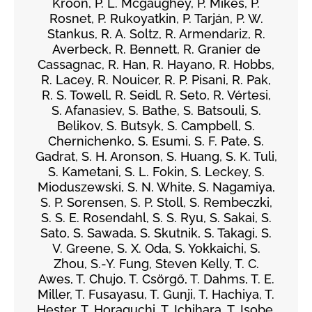
Kroon, P. L. Mcgaughey, P. Mikeš, P.
Rosnet, P. Rukoyatkin, P. Tarján, P. W.
Stankus, R. A. Soltz, R. Armendariz, R.
Averbeck, R. Bennett, R. Granier de
Cassagnac, R. Han, R. Hayano, R. Hobbs,
R. Lacey, R. Nouicer, R. P. Pisani, R. Pak,
R. S. Towell, R. Seidl, R. Seto, R. Vértesi,
S. Afanasiev, S. Bathe, S. Batsouli, S.
Belikov, S. Butsyk, S. Campbell, S.
Chernichenko, S. Esumi, S. F. Pate, S.
Gadrat, S. H. Aronson, S. Huang, S. K. Tuli,
S. Kametani, S. L. Fokin, S. Leckey, S.
Mioduszewski, S. N. White, S. Nagamiya,
S. P. Sorensen, S. P. Stoll, S. Rembeczki,
S. S. E. Rosendahl, S. S. Ryu, S. Sakai, S.
Sato, S. Sawada, S. Skutnik, S. Takagi, S.
V. Greene, S. X. Oda, S. Yokkaichi, S.
Zhou, S.-Y. Fung, Steven Kelly, T. C.
Awes, T. Chujo, T. Csörgő, T. Dahms, T. E.
Miller, T. Fusayasu, T. Gunji, T. Hachiya, T.
Hester, T. Horaguchi, T. Ichihara, T. Isobe,