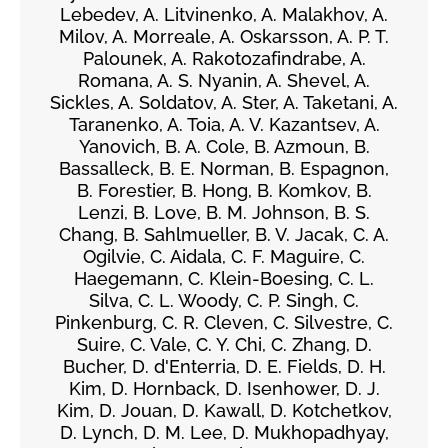
Lebedev, A. Litvinenko, A. Malakhov, A.
Milov, A. Morreale, A. Oskarsson, A. P. T.
Palounek, A. Rakotozafindrabe, A.
Romana, A. S. Nyanin, A. Shevel, A.
Sickles, A. Soldatov, A. Ster, A. Taketani, A.
Taranenko, A. Toia, A. V. Kazantsev, A.
Yanovich, B. A. Cole, B. Azmoun, B.
Bassalleck, B. E. Norman, B. Espagnon,
B. Forestier, B. Hong, B. Komkov, B.
Lenzi, B. Love, B. M. Johnson, B. S.
Chang, B. Sahlmueller, B. V. Jacak, C. A.
Ogilvie, C. Aidala, C. F. Maguire, C.
Haegemann, C. Klein-Boesing, C. L.
Silva, C. L. Woody, C. P. Singh, C.
Pinkenburg, C. R. Cleven, C. Silvestre, C.
Suire, C. Vale, C. Y. Chi, C. Zhang, D.
Bucher, D. d'Enterria, D. E. Fields, D. H.
Kim, D. Hornback, D. Isenhower, D. J.
Kim, D. Jouan, D. Kawall, D. Kotchetkov,
D. Lynch, D. M. Lee, D. Mukhopadhyay,