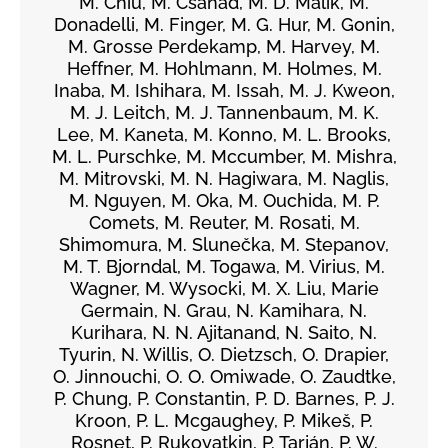
M. Chiu, M. Csanád, M. D. Malik, M.
Donadelli, M. Finger, M. G. Hur, M. Gonin,
M. Grosse Perdekamp, M. Harvey, M.
Heffner, M. Hohlmann, M. Holmes, M.
Inaba, M. Ishihara, M. Issah, M. J. Kweon,
M. J. Leitch, M. J. Tannenbaum, M. K.
Lee, M. Kaneta, M. Konno, M. L. Brooks,
M. L. Purschke, M. Mccumber, M. Mishra,
M. Mitrovski, M. N. Hagiwara, M. Naglis,
M. Nguyen, M. Oka, M. Ouchida, M. P.
Comets, M. Reuter, M. Rosati, M.
Shimomura, M. Slunečka, M. Stepanov,
M. T. Bjorndal, M. Togawa, M. Virius, M.
Wagner, M. Wysocki, M. X. Liu, Marie
Germain, N. Grau, N. Kamihara, N.
Kurihara, N. N. Ajitanand, N. Saito, N.
Tyurin, N. Willis, O. Dietzsch, O. Drapier,
O. Jinnouchi, O. O. Omiwade, O. Zaudtke,
P. Chung, P. Constantin, P. D. Barnes, P. J.
Kroon, P. L. Mcgaughey, P. Mikeš, P.
Rosnet, P. Rukoyatkin, P. Tarján, P. W.