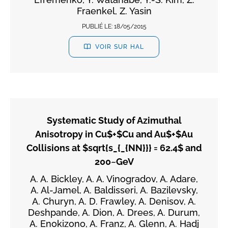
Fraenkel, Z. Yasin
PUBLIÉ LE:
18/05/2015
VOIR SUR HAL
Systematic Study of Azimuthal
Anisotropy in Cu$+$Cu and Au$+$Au
Collisions at $sqrt{s_{_{NN}}} = 62.4$ and
200~GeV
A. A. Bickley, A. A. Vinogradov, A. Adare,
A. Al-Jamel, A. Baldisseri, A. Bazilevsky,
A. Churyn, A. D. Frawley, A. Denisov, A.
Deshpande, A. Dion, A. Drees, A. Durum,
A. Enokizono, A. Franz, A. Glenn, A. Hadj