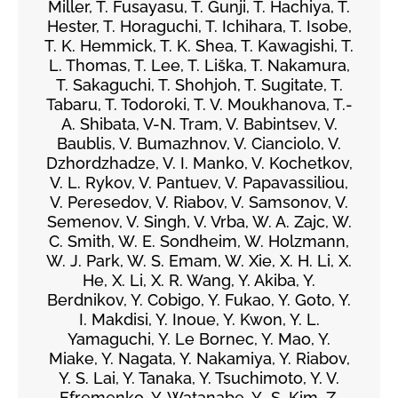
Miller, T. Fusayasu, T. Gunji, T. Hachiya, T.
Hester, T. Horaguchi, T. Ichihara, T. Isobe,
T. K. Hemmick, T. K. Shea, T. Kawagishi, T.
L. Thomas, T. Lee, T. Liška, T. Nakamura,
T. Sakaguchi, T. Shohjoh, T. Sugitate, T.
Tabaru, T. Todoroki, T. V. Moukhanova, T.-
A. Shibata, V-N. Tram, V. Babintsev, V.
Baublis, V. Bumazhnov, V. Cianciolo, V.
Dzhordzhadze, V. I. Manko, V. Kochetkov,
V. L. Rykov, V. Pantuev, V. Papavassiliou,
V. Peresedov, V. Riabov, V. Samsonov, V.
Semenov, V. Singh, V. Vrba, W. A. Zajc, W.
C. Smith, W. E. Sondheim, W. Holzmann,
W. J. Park, W. S. Emam, W. Xie, X. H. Li, X.
He, X. Li, X. R. Wang, Y. Akiba, Y.
Berdnikov, Y. Cobigo, Y. Fukao, Y. Goto, Y.
I. Makdisi, Y. Inoue, Y. Kwon, Y. L.
Yamaguchi, Y. Le Bornec, Y. Mao, Y.
Miake, Y. Nagata, Y. Nakamiya, Y. Riabov,
Y. S. Lai, Y. Tanaka, Y. Tsuchimoto, Y. V.
Efremenko, Y. Watanabe, Y.-S. Kim, Z.