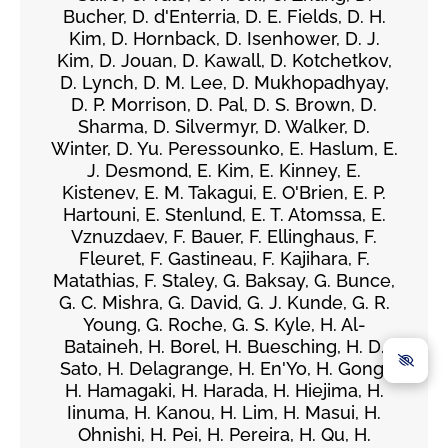
Bucher, D. d'Enterria, D. E. Fields, D. H.
Kim, D. Hornback, D. Isenhower, D. J.
Kim, D. Jouan, D. Kawall, D. Kotchetkov,
D. Lynch, D. M. Lee, D. Mukhopadhyay,
D. P. Morrison, D. Pal, D. S. Brown, D.
Sharma, D. Silvermyr, D. Walker, D.
Winter, D. Yu. Peressounko, E. Haslum, E.
J. Desmond, E. Kim, E. Kinney, E.
Kistenev, E. M. Takagui, E. O'Brien, E. P.
Hartouni, E. Stenlund, E. T. Atomssa, E.
Vznuzdaev, F. Bauer, F. Ellinghaus, F.
Fleuret, F. Gastineau, F. Kajihara, F.
Matathias, F. Staley, G. Baksay, G. Bunce,
G. C. Mishra, G. David, G. J. Kunde, G. R.
Young, G. Roche, G. S. Kyle, H. Al-
Bataineh, H. Borel, H. Buesching, H. D.
Sato, H. Delagrange, H. En'Yo, H. Gong,
H. Hamagaki, H. Harada, H. Hiejima, H.
Iinuma, H. Kanou, H. Lim, H. Masui, H.
Ohnishi, H. Pei, H. Pereira, H. Qu, H.