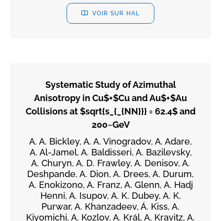
VOIR SUR HAL
Systematic Study of Azimuthal
Anisotropy in Cu$+$Cu and Au$+$Au
Collisions at $sqrt{s_{_{NN}}} = 62.4$ and
200~GeV
A. A. Bickley, A. A. Vinogradov, A. Adare,
A. Al-Jamel, A. Baldisseri, A. Bazilevsky,
A. Churyn, A. D. Frawley, A. Denisov, A.
Deshpande, A. Dion, A. Drees, A. Durum,
A. Enokizono, A. Franz, A. Glenn, A. Hadj
Henni, A. Isupov, A. K. Dubey, A. K.
Purwar, A. Khanzadeev, Á. Kiss, A.
Kiyomichi, A. Kozlov, A. Král, A. Kravitz, A.