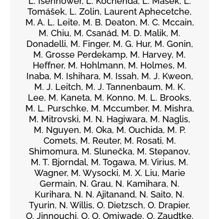
L. Isenhower, L. Kochenda, L. Mašek, L.
Tomášek, L. Zolin, Laurent Aphecetche,
M. A. L. Leite, M. B. Deaton, M. C. Mccain,
M. Chiu, M. Csanád, M. D. Malik, M.
Donadelli, M. Finger, M. G. Hur, M. Gonin,
M. Grosse Perdekamp, M. Harvey, M.
Heffner, M. Hohlmann, M. Holmes, M.
Inaba, M. Ishihara, M. Issah, M. J. Kweon,
M. J. Leitch, M. J. Tannenbaum, M. K.
Lee, M. Kaneta, M. Konno, M. L. Brooks,
M. L. Purschke, M. Mccumber, M. Mishra,
M. Mitrovski, M. N. Hagiwara, M. Naglis,
M. Nguyen, M. Oka, M. Ouchida, M. P.
Comets, M. Reuter, M. Rosati, M.
Shimomura, M. Slunečka, M. Stepanov,
M. T. Bjorndal, M. Togawa, M. Virius, M.
Wagner, M. Wysocki, M. X. Liu, Marie
Germain, N. Grau, N. Kamihara, N.
Kurihara, N. N. Ajitanand, N. Saito, N.
Tyurin, N. Willis, O. Dietzsch, O. Drapier,
O. Jinnouchi, O. O. Omiwade, O. Zaudtke,