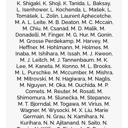
K. Shigaki, K. Shoji, K. Tanida, L. Baksay,
L. Isenhower, L. Kochenda, L. Mašek, L.
Tomášek, L. Zolin, Laurent Aphecetche,
M. A. L. Leite, M. B. Deaton, M. C. Mccain,
M. Chiu, M. Csanád, M. D. Malik, M.
Donadelli, M. Finger, M. G. Hur, M. Gonin,
M. Grosse Perdekamp, M. Harvey, M.
Heffner, M. Hohlmann, M. Holmes, M.
Inaba, M. Ishihara, M. Issah, M. J. Kweon,
M. J. Leitch, M. J. Tannenbaum, M. K.
Lee, M. Kaneta, M. Konno, M. L. Brooks,
M. L. Purschke, M. Mccumber, M. Mishra,
M. Mitrovski, M. N. Hagiwara, M. Naglis,
M. Nguyen, M. Oka, M. Ouchida, M. P.
Comets, M. Reuter, M. Rosati, M.
Shimomura, M. Slunečka, M. Stepanov,
M. T. Bjorndal, M. Togawa, M. Virius, M.
Wagner, M. Wysocki, M. X. Liu, Marie
Germain, N. Grau, N. Kamihara, N.
Kurihara, N. N. Ajitanand, N. Saito, N.