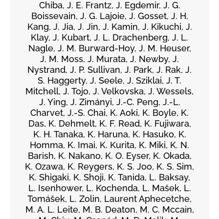
Chiba, J. E. Frantz, J. Egdemir, J. G.
Boissevain, J. G. Lajoie, J. Gosset, J. H.
Kang, J. Jia, J. Jin, J. Kamin, J. Kikuchi, J.
Klay, J. Kubart, J. L. Drachenberg, J. L.
Nagle, J. M. Burward-Hoy, J. M. Heuser,
J. M. Moss, J. Murata, J. Newby, J.
Nystrand, J. P. Sullivan, J. Park, J. Rak, J.
S. Haggerty, J. Seele, J. Sziklai, J. T.
Mitchell, J. Tojo, J. Velkovska, J. Wessels,
J. Ying, J. Zimányi, J.-C. Peng, J.-L.
Charvet, J.-S. Chai, K. Aoki, K. Boyle, K.
Das, K. Dehmelt, K. F. Read, K. Fujiwara,
K. H. Tanaka, K. Haruna, K. Hasuko, K.
Homma, K. Imai, K. Kurita, K. Miki, K. N.
Barish, K. Nakano, K. O. Eyser, K. Okada,
K. Ozawa, K. Reygers, K. S. Joo, K. S. Sim,
K. Shigaki, K. Shoji, K. Tanida, L. Baksay,
L. Isenhower, L. Kochenda, L. Mašek, L.
Tomášek, L. Zolin, Laurent Aphecetche,
M. A. L. Leite, M. B. Deaton, M. C. Mccain,