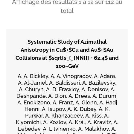
Affichage des résultats
1
à
12
sur
112
au
total
Systematic Study of Azimuthal
Anisotropy in Cu$+$Cu and Au$+$Au
Collisions at $sqrt{s_{_{NN}}} = 62.4$ and
200~GeV
A. A. Bickley, A. A. Vinogradov, A. Adare,
A. Al-Jamel, A. Baldisseri, A. Bazilevsky,
A. Churyn, A. D. Frawley, A. Denisov, A.
Deshpande, A. Dion, A. Drees, A. Durum,
A. Enokizono, A. Franz, A. Glenn, A. Hadj
Henni, A. Isupov, A. K. Dubey, A. K.
Purwar, A. Khanzadeev, Á. Kiss, A.
Kiyomichi, A. Kozlov, A. Král, A. Kravitz, A.
Lebedev, A. Litvinenko, A. Malakhov, A.