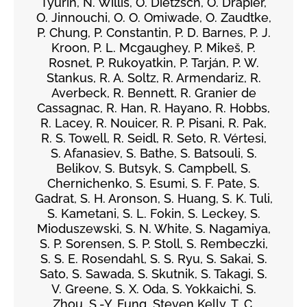
Tyurin, N. Willis, O. Dietzsch, O. Drapier,
O. Jinnouchi, O. O. Omiwade, O. Zaudtke,
P. Chung, P. Constantin, P. D. Barnes, P. J.
Kroon, P. L. Mcgaughey, P. Mikeš, P.
Rosnet, P. Rukoyatkin, P. Tarján, P. W.
Stankus, R. A. Soltz, R. Armendariz, R.
Averbeck, R. Bennett, R. Granier de
Cassagnac, R. Han, R. Hayano, R. Hobbs,
R. Lacey, R. Nouicer, R. P. Pisani, R. Pak,
R. S. Towell, R. Seidl, R. Seto, R. Vértesi,
S. Afanasiev, S. Bathe, S. Batsouli, S.
Belikov, S. Butsyk, S. Campbell, S.
Chernichenko, S. Esumi, S. F. Pate, S.
Gadrat, S. H. Aronson, S. Huang, S. K. Tuli,
S. Kametani, S. L. Fokin, S. Leckey, S.
Mioduszewski, S. N. White, S. Nagamiya,
S. P. Sorensen, S. P. Stoll, S. Rembeczki,
S. S. E. Rosendahl, S. S. Ryu, S. Sakai, S.
Sato, S. Sawada, S. Skutnik, S. Takagi, S.
V. Greene, S. X. Oda, S. Yokkaichi, S.
Zhou, S.-Y. Fung, Steven Kelly, T. C.