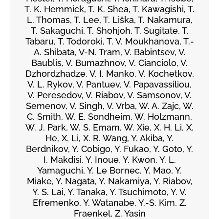
T. K. Hemmick, T. K. Shea, T. Kawagishi, T.
L. Thomas, T. Lee, T. Liška, T. Nakamura,
T. Sakaguchi, T. Shohjoh, T. Sugitate, T.
Tabaru, T. Todoroki, T. V. Moukhanova, T.-
A. Shibata, V-N. Tram, V. Babintsev, V.
Baublis, V. Bumazhnov, V. Cianciolo, V.
Dzhordzhadze, V. I. Manko, V. Kochetkov,
V. L. Rykov, V. Pantuev, V. Papavassiliou,
V. Peresedov, V. Riabov, V. Samsonov, V.
Semenov, V. Singh, V. Vrba, W. A. Zajc, W.
C. Smith, W. E. Sondheim, W. Holzmann,
W. J. Park, W. S. Emam, W. Xie, X. H. Li, X.
He, X. Li, X. R. Wang, Y. Akiba, Y.
Berdnikov, Y. Cobigo, Y. Fukao, Y. Goto, Y.
I. Makdisi, Y. Inoue, Y. Kwon, Y. L.
Yamaguchi, Y. Le Bornec, Y. Mao, Y.
Miake, Y. Nagata, Y. Nakamiya, Y. Riabov,
Y. S. Lai, Y. Tanaka, Y. Tsuchimoto, Y. V.
Efremenko, Y. Watanabe, Y.-S. Kim, Z.
Fraenkel, Z. Yasin