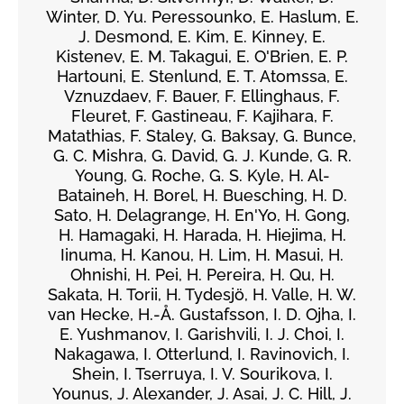
Winter, D. Yu. Peressounko, E. Haslum, E.
J. Desmond, E. Kim, E. Kinney, E.
Kistenev, E. M. Takagui, E. O'Brien, E. P.
Hartouni, E. Stenlund, E. T. Atomssa, E.
Vznuzdaev, F. Bauer, F. Ellinghaus, F.
Fleuret, F. Gastineau, F. Kajihara, F.
Matathias, F. Staley, G. Baksay, G. Bunce,
G. C. Mishra, G. David, G. J. Kunde, G. R.
Young, G. Roche, G. S. Kyle, H. Al-
Bataineh, H. Borel, H. Buesching, H. D.
Sato, H. Delagrange, H. En'Yo, H. Gong,
H. Hamagaki, H. Harada, H. Hiejima, H.
Iinuma, H. Kanou, H. Lim, H. Masui, H.
Ohnishi, H. Pei, H. Pereira, H. Qu, H.
Sakata, H. Torii, H. Tydesjö, H. Valle, H. W.
van Hecke, H.-Å. Gustafsson, I. D. Ojha, I.
E. Yushmanov, I. Garishvili, I. J. Choi, I.
Nakagawa, I. Otterlund, I. Ravinovich, I.
Shein, I. Tserruya, I. V. Sourikova, I.
Younus, J. Alexander, J. Asai, J. C. Hill, J.