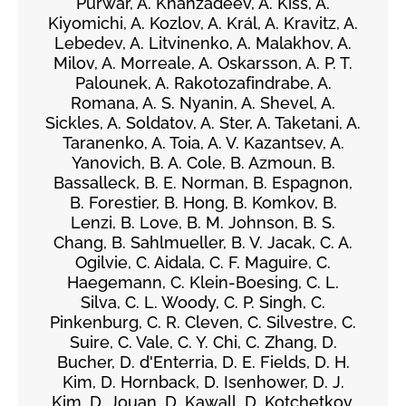
Purwar, A. Khanzadeev, Á. Kiss, A.
Kiyomichi, A. Kozlov, A. Král, A. Kravitz, A.
Lebedev, A. Litvinenko, A. Malakhov, A.
Milov, A. Morreale, A. Oskarsson, A. P. T.
Palounek, A. Rakotozafindrabe, A.
Romana, A. S. Nyanin, A. Shevel, A.
Sickles, A. Soldatov, A. Ster, A. Taketani, A.
Taranenko, A. Toia, A. V. Kazantsev, A.
Yanovich, B. A. Cole, B. Azmoun, B.
Bassalleck, B. E. Norman, B. Espagnon,
B. Forestier, B. Hong, B. Komkov, B.
Lenzi, B. Love, B. M. Johnson, B. S.
Chang, B. Sahlmueller, B. V. Jacak, C. A.
Ogilvie, C. Aidala, C. F. Maguire, C.
Haegemann, C. Klein-Boesing, C. L.
Silva, C. L. Woody, C. P. Singh, C.
Pinkenburg, C. R. Cleven, C. Silvestre, C.
Suire, C. Vale, C. Y. Chi, C. Zhang, D.
Bucher, D. d'Enterria, D. E. Fields, D. H.
Kim, D. Hornback, D. Isenhower, D. J.
Kim, D. Jouan, D. Kawall, D. Kotchetkov,