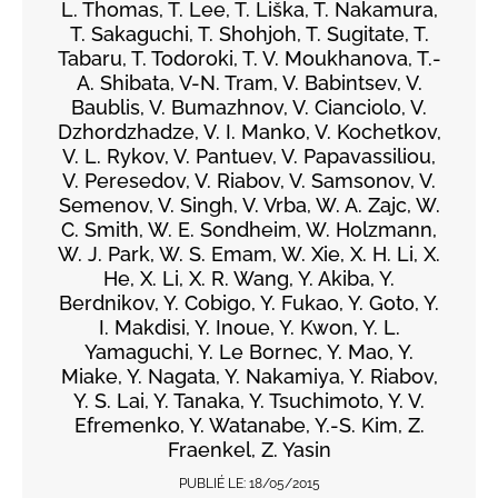
L. Thomas, T. Lee, T. Liška, T. Nakamura,
T. Sakaguchi, T. Shohjoh, T. Sugitate, T.
Tabaru, T. Todoroki, T. V. Moukhanova, T.-
A. Shibata, V-N. Tram, V. Babintsev, V.
Baublis, V. Bumazhnov, V. Cianciolo, V.
Dzhordzhadze, V. I. Manko, V. Kochetkov,
V. L. Rykov, V. Pantuev, V. Papavassiliou,
V. Peresedov, V. Riabov, V. Samsonov, V.
Semenov, V. Singh, V. Vrba, W. A. Zajc, W.
C. Smith, W. E. Sondheim, W. Holzmann,
W. J. Park, W. S. Emam, W. Xie, X. H. Li, X.
He, X. Li, X. R. Wang, Y. Akiba, Y.
Berdnikov, Y. Cobigo, Y. Fukao, Y. Goto, Y.
I. Makdisi, Y. Inoue, Y. Kwon, Y. L.
Yamaguchi, Y. Le Bornec, Y. Mao, Y.
Miake, Y. Nagata, Y. Nakamiya, Y. Riabov,
Y. S. Lai, Y. Tanaka, Y. Tsuchimoto, Y. V.
Efremenko, Y. Watanabe, Y.-S. Kim, Z.
Fraenkel, Z. Yasin
PUBLIÉ LE:
18/05/2015