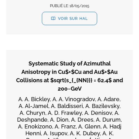
PUBLIÉ LE:
18/05/2015
VOIR SUR HAL
Systematic Study of Azimuthal
Anisotropy in Cu$+$Cu and Au$+$Au
Collisions at $sqrt{s_{_{NN}}} = 62.4$ and
200~GeV
A. A. Bickley, A. A. Vinogradov, A. Adare,
A. Al-Jamel, A. Baldisseri, A. Bazilevsky,
A. Churyn, A. D. Frawley, A. Denisov, A.
Deshpande, A. Dion, A. Drees, A. Durum,
A. Enokizono, A. Franz, A. Glenn, A. Hadj
Henni, A. Isupov, A. K. Dubey, A. K.