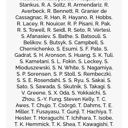
Stankus, R. A. Soltz, R. Armendariz, R.
Averbeck, R. Bennett, R. Granier de
Cassagnac, R. Han, R. Hayano, R. Hobbs,
R. Lacey, R. Nouicer, R. P. Pisani, R. Pak,
R. S. Towell, R. Seidl, R. Seto, R. Vértesi,
S. Afanasiev, S. Bathe, S. Batsouli, S.
Belikov, S. Butsyk, S. Campbell, S.
Chernichenko, S. Esumi, S. F. Pate, S.
Gadrat, S. H. Aronson, S. Huang, S. K. Tuli,
S. Kametani, S. L. Fokin, S. Leckey, S.
Mioduszewski, S. N. White, S. Nagamiya,
S. P. Sorensen, S. P. Stoll, S. Rembeczki,
S. S. E. Rosendahl, S. S. Ryu, S. Sakai, S.
Sato, S. Sawada, S. Skutnik, S. Takagi, S.
V. Greene, S. X. Oda, S. Yokkaichi, S.
Zhou, S.-Y. Fung, Steven Kelly, T. C.
Awes, T. Chujo, T. Csörgő, T. Dahms, T. E.
Miller, T. Fusayasu, T. Gunji, T. Hachiya, T.
Hester, T. Horaguchi, T. Ichihara, T. Isobe,
T. K. Hemmick, T. K. Shea, T. Kawagishi, T.