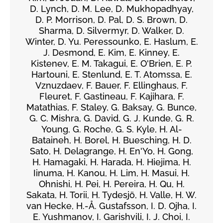
D. Lynch, D. M. Lee, D. Mukhopadhyay,
D. P. Morrison, D. Pal, D. S. Brown, D.
Sharma, D. Silvermyr, D. Walker, D.
Winter, D. Yu. Peressounko, E. Haslum, E.
J. Desmond, E. Kim, E. Kinney, E.
Kistenev, E. M. Takagui, E. O'Brien, E. P.
Hartouni, E. Stenlund, E. T. Atomssa, E.
Vznuzdaev, F. Bauer, F. Ellinghaus, F.
Fleuret, F. Gastineau, F. Kajihara, F.
Matathias, F. Staley, G. Baksay, G. Bunce,
G. C. Mishra, G. David, G. J. Kunde, G. R.
Young, G. Roche, G. S. Kyle, H. Al-
Bataineh, H. Borel, H. Buesching, H. D.
Sato, H. Delagrange, H. En'Yo, H. Gong,
H. Hamagaki, H. Harada, H. Hiejima, H.
Iinuma, H. Kanou, H. Lim, H. Masui, H.
Ohnishi, H. Pei, H. Pereira, H. Qu, H.
Sakata, H. Torii, H. Tydesjö, H. Valle, H. W.
van Hecke, H.-Å. Gustafsson, I. D. Ojha, I.
E. Yushmanov, I. Garishvili, I. J. Choi, I.