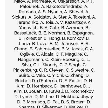
Milov, A. Morreale, A. Oskarsson, A. P. T.
Palounek, A. Rakotozafindrabe, A.
Romana, A. S. Nyanin, A. Shevel, A.
Sickles, A. Soldatov, A. Ster, A. Taketani, A.
Taranenko, A. Toia, A. V. Kazantsev, A.
Yanovich, B. A. Cole, B. Azmoun, B.
Bassalleck, B. E. Norman, B. Espagnon,
B. Forestier, B. Hong, B. Komkov, B.
Lenzi, B. Love, B. M. Johnson, B. S.
Chang, B. Sahlmueller, B. V. Jacak, C. A.
Ogilvie, C. Aidala, C. F. Maguire, C.
Haegemann, C. Klein-Boesing, C. L.
Silva, C. L. Woody, C. P. Singh, C.
Pinkenburg, C. R. Cleven, C. Silvestre, C.
Suire, C. Vale, C. Y. Chi, C. Zhang, D.
Bucher, D. d'Enterria, D. E. Fields, D. H.
Kim, D. Hornback, D. Isenhower, D. J.
Kim, D. Jouan, D. Kawall, D. Kotchetkov,
D. Lynch, D. M. Lee, D. Mukhopadhyay,
D. P. Morrison, D. Pal, D. S. Brown, D.
Sharma, D. Silvermyr, D. Walker, D.