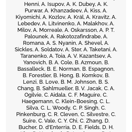
Henni, A. Isupov, A. K. Dubey, A. K.
Purwar, A. Khanzadeev, Á. Kiss, A.
Kiyomichi, A. Kozlov, A. Král, A. Kravitz, A.
Lebedev, A. Litvinenko, A. Malakhov, A.
Milov, A. Morreale, A. Oskarsson, A. P. T.
Palounek, A. Rakotozafindrabe, A.
Romana, A. S. Nyanin, A. Shevel, A.
Sickles, A. Soldatov, A. Ster, A. Taketani, A.
Taranenko, A. Toia, A. V. Kazantsev, A.
Yanovich, B. A. Cole, B. Azmoun, B.
Bassalleck, B. E. Norman, B. Espagnon,
B. Forestier, B. Hong, B. Komkov, B.
Lenzi, B. Love, B. M. Johnson, B. S.
Chang, B. Sahlmueller, B. V. Jacak, C. A.
Ogilvie, C. Aidala, C. F. Maguire, C.
Haegemann, C. Klein-Boesing, C. L.
Silva, C. L. Woody, C. P. Singh, C.
Pinkenburg, C. R. Cleven, C. Silvestre, C.
Suire, C. Vale, C. Y. Chi, C. Zhang, D.
Bucher, D. d'Enterria, D. E. Fields, D. H.