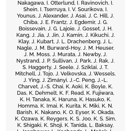
Nakagawa, I. Otterlund, I. Ravinovich, I.
Shein, I. Tserruya, I. V. Sourikova, I.
Younus, J. Alexander, J. Asai, J. C. Hill, J.
Chiba, J. E. Frantz, J. Egdemir, J. G.
Boissevain, J. G. Lajoie, J. Gosset, J. H.
Kang, J. Jia, J. Jin, J. Kamin, J. Kikuchi, J.
Klay, J. Kubart, J. L. Drachenberg, J. L.
Nagle, J. M. Burward-Hoy, J. M. Heuser,
J. M. Moss, J. Murata, J. Newby, J.
Nystrand, J. P. Sullivan, J. Park, J. Rak, J.
S. Haggerty, J. Seele, J. Sziklai, J. T.
Mitchell, J. Tojo, J. Velkovska, J. Wessels,
J. Ying, J. Zimányi, J.-C. Peng, J.-L.
Charvet, J.-S. Chai, K. Aoki, K. Boyle, K.
Das, K. Dehmelt, K. F. Read, K. Fujiwara,
K. H. Tanaka, K. Haruna, K. Hasuko, K.
Homma, K. Imai, K. Kurita, K. Miki, K. N.
Barish, K. Nakano, K. O. Eyser, K. Okada,
K. Ozawa, K. Reygers, K. S. Joo, K. S. Sim,
K. Shigaki, K. Shoji, K. Tanida, L. Baksay,