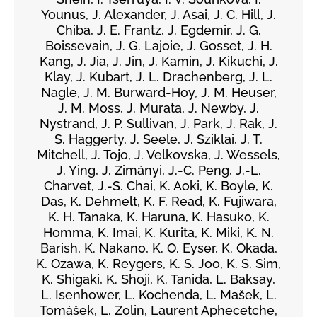
Younus, J. Alexander, J. Asai, J. C. Hill, J.
Chiba, J. E. Frantz, J. Egdemir, J. G.
Boissevain, J. G. Lajoie, J. Gosset, J. H.
Kang, J. Jia, J. Jin, J. Kamin, J. Kikuchi, J.
Klay, J. Kubart, J. L. Drachenberg, J. L.
Nagle, J. M. Burward-Hoy, J. M. Heuser,
J. M. Moss, J. Murata, J. Newby, J.
Nystrand, J. P. Sullivan, J. Park, J. Rak, J.
S. Haggerty, J. Seele, J. Sziklai, J. T.
Mitchell, J. Tojo, J. Velkovska, J. Wessels,
J. Ying, J. Zimányi, J.-C. Peng, J.-L.
Charvet, J.-S. Chai, K. Aoki, K. Boyle, K.
Das, K. Dehmelt, K. F. Read, K. Fujiwara,
K. H. Tanaka, K. Haruna, K. Hasuko, K.
Homma, K. Imai, K. Kurita, K. Miki, K. N.
Barish, K. Nakano, K. O. Eyser, K. Okada,
K. Ozawa, K. Reygers, K. S. Joo, K. S. Sim,
K. Shigaki, K. Shoji, K. Tanida, L. Baksay,
L. Isenhower, L. Kochenda, L. Mašek, L.
Tomášek, L. Zolin, Laurent Aphecetche,