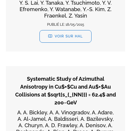
Y. S. Lai, Y. Tanaka, Y. Tsuchimoto, Y. V.
Efremenko, Y. Watanabe, Y.-S. Kim, Z.
Fraenkel, Z. Yasin
PUBLIÉ LE:
18/05/2015
VOIR SUR HAL
Systematic Study of Azimuthal
Anisotropy in Cu$+$Cu and Au$+$Au
Collisions at $sqrt{s_{_{NN}}} = 62.4$ and
200~GeV
A. A. Bickley, A. A. Vinogradov, A. Adare,
A. Al-Jamel, A. Baldisseri, A. Bazilevsky,
A. Churyn, A. D. Frawley, A. Denisov, A.