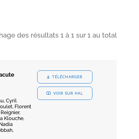
chage des résultats
1
à
1
sur
1
au total
 acute
TÉLÉCHARGER
VOIR SUR HAL
, Cyril
oulet, Florent
Reignier,
da Klouche,
 Nadia
ebbah,