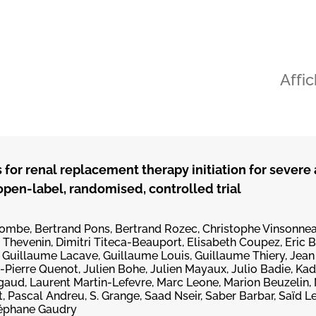
Affi
for renal replacement therapy initiation for severe
 open-label, randomised, controlled trial
ombe, Bertrand Pons, Bertrand Rozec, Christophe Vinsonneau
 Thevenin, Dimitri Titeca-Beauport, Elisabeth Coupez, Eric B
 Guillaume Lacave, Guillaume Louis, Guillaume Thiery, Jean 
-Pierre Quenot, Julien Bohe, Julien Mayaux, Julio Badie, Ka
aud, Laurent Martin-Lefevre, Marc Leone, Marion Beuzelin,
, Pascal Andreu, S. Grange, Saad Nseir, Saber Barbar, Saïd L
téphane Gaudry