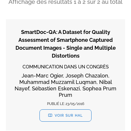
Affichage des résultats
1
à
2
sur
2
au total
SmartDoc-QA: A Dataset for Quality
Assessment of Smartphone Captured
Document Images - Single and Multiple
Distortions
COMMUNICATION DANS UN CONGRÈS
Jean-Marc Ogier, Joseph Chazalon,
Muhammad Muzzamil Luqman, Nibal
Nayef, Sébastien Eskenazi, Sophea Prum
Prum
PUBLIÉ LE:
23/05/2016
VOIR SUR HAL