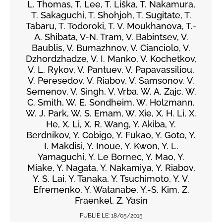
L. Thomas, T. Lee, T. Liška, T. Nakamura,
T. Sakaguchi, T. Shohjoh, T. Sugitate, T.
Tabaru, T. Todoroki, T. V. Moukhanova, T.-
A. Shibata, V-N. Tram, V. Babintsev, V.
Baublis, V. Bumazhnov, V. Cianciolo, V.
Dzhordzhadze, V. I. Manko, V. Kochetkov,
V. L. Rykov, V. Pantuev, V. Papavassiliou,
V. Peresedov, V. Riabov, V. Samsonov, V.
Semenov, V. Singh, V. Vrba, W. A. Zajc, W.
C. Smith, W. E. Sondheim, W. Holzmann,
W. J. Park, W. S. Emam, W. Xie, X. H. Li, X.
He, X. Li, X. R. Wang, Y. Akiba, Y.
Berdnikov, Y. Cobigo, Y. Fukao, Y. Goto, Y.
I. Makdisi, Y. Inoue, Y. Kwon, Y. L.
Yamaguchi, Y. Le Bornec, Y. Mao, Y.
Miake, Y. Nagata, Y. Nakamiya, Y. Riabov,
Y. S. Lai, Y. Tanaka, Y. Tsuchimoto, Y. V.
Efremenko, Y. Watanabe, Y.-S. Kim, Z.
Fraenkel, Z. Yasin
PUBLIÉ LE:
18/05/2015