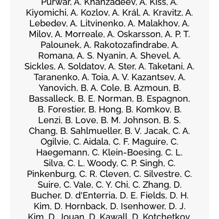
Purwar, A. Khanzadeev, Á. Kiss, A.
Kiyomichi, A. Kozlov, A. Král, A. Kravitz, A.
Lebedev, A. Litvinenko, A. Malakhov, A.
Milov, A. Morreale, A. Oskarsson, A. P. T.
Palounek, A. Rakotozafindrabe, A.
Romana, A. S. Nyanin, A. Shevel, A.
Sickles, A. Soldatov, A. Ster, A. Taketani, A.
Taranenko, A. Toia, A. V. Kazantsev, A.
Yanovich, B. A. Cole, B. Azmoun, B.
Bassalleck, B. E. Norman, B. Espagnon,
B. Forestier, B. Hong, B. Komkov, B.
Lenzi, B. Love, B. M. Johnson, B. S.
Chang, B. Sahlmueller, B. V. Jacak, C. A.
Ogilvie, C. Aidala, C. F. Maguire, C.
Haegemann, C. Klein-Boesing, C. L.
Silva, C. L. Woody, C. P. Singh, C.
Pinkenburg, C. R. Cleven, C. Silvestre, C.
Suire, C. Vale, C. Y. Chi, C. Zhang, D.
Bucher, D. d'Enterria, D. E. Fields, D. H.
Kim, D. Hornback, D. Isenhower, D. J.
Kim, D. Jouan, D. Kawall, D. Kotchetkov,