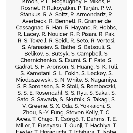
Kroon, P. L. Mcgaughey, P. Mikeš, P.
Rosnet, P. Rukoyatkin, P. Tarján, P. W.
Stankus, R. A. Soltz, R. Armendariz, R.
Averbeck, R. Bennett, R. Granier de
Cassagnac, R. Han, R. Hayano, R. Hobbs,
R. Lacey, R. Nouicer, R. P. Pisani, R. Pak,
R. S. Towell, R. Seidl, R. Seto, R. Vértesi,
S. Afanasiev, S. Bathe, S. Batsouli, S.
Belikov, S. Butsyk, S. Campbell, S.
Chernichenko, S. Esumi, S. F. Pate, S.
Gadrat, S. H. Aronson, S. Huang, S. K. Tuli,
S. Kametani, S. L. Fokin, S. Leckey, S.
Mioduszewski, S. N. White, S. Nagamiya,
S. P. Sorensen, S. P. Stoll, S. Rembeczki,
S. S. E. Rosendahl, S. S. Ryu, S. Sakai, S.
Sato, S. Sawada, S. Skutnik, S. Takagi, S.
V. Greene, S. X. Oda, S. Yokkaichi, S.
Zhou, S.-Y. Fung, Steven Kelly, T. C.
Awes, T. Chujo, T. Csörgő, T. Dahms, T. E.
Miller, T. Fusayasu, T. Gunji, T. Hachiya, T.
Hester, T. Horaguchi, T. Ichihara, T. Isobe,