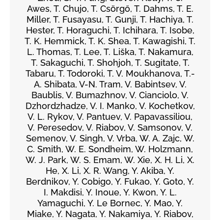
Awes, T. Chujo, T. Csörgő, T. Dahms, T. E.
Miller, T. Fusayasu, T. Gunji, T. Hachiya, T.
Hester, T. Horaguchi, T. Ichihara, T. Isobe,
T. K. Hemmick, T. K. Shea, T. Kawagishi, T.
L. Thomas, T. Lee, T. Liška, T. Nakamura,
T. Sakaguchi, T. Shohjoh, T. Sugitate, T.
Tabaru, T. Todoroki, T. V. Moukhanova, T.-
A. Shibata, V-N. Tram, V. Babintsev, V.
Baublis, V. Bumazhnov, V. Cianciolo, V.
Dzhordzhadze, V. I. Manko, V. Kochetkov,
V. L. Rykov, V. Pantuev, V. Papavassiliou,
V. Peresedov, V. Riabov, V. Samsonov, V.
Semenov, V. Singh, V. Vrba, W. A. Zajc, W.
C. Smith, W. E. Sondheim, W. Holzmann,
W. J. Park, W. S. Emam, W. Xie, X. H. Li, X.
He, X. Li, X. R. Wang, Y. Akiba, Y.
Berdnikov, Y. Cobigo, Y. Fukao, Y. Goto, Y.
I. Makdisi, Y. Inoue, Y. Kwon, Y. L.
Yamaguchi, Y. Le Bornec, Y. Mao, Y.
Miake, Y. Nagata, Y. Nakamiya, Y. Riabov,