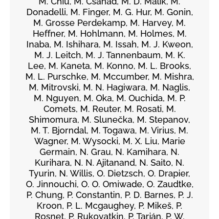
M. Chiu, M. Csanád, M. D. Malik, M.
Donadelli, M. Finger, M. G. Hur, M. Gonin,
M. Grosse Perdekamp, M. Harvey, M.
Heffner, M. Hohlmann, M. Holmes, M.
Inaba, M. Ishihara, M. Issah, M. J. Kweon,
M. J. Leitch, M. J. Tannenbaum, M. K.
Lee, M. Kaneta, M. Konno, M. L. Brooks,
M. L. Purschke, M. Mccumber, M. Mishra,
M. Mitrovski, M. N. Hagiwara, M. Naglis,
M. Nguyen, M. Oka, M. Ouchida, M. P.
Comets, M. Reuter, M. Rosati, M.
Shimomura, M. Slunečka, M. Stepanov,
M. T. Bjorndal, M. Togawa, M. Virius, M.
Wagner, M. Wysocki, M. X. Liu, Marie
Germain, N. Grau, N. Kamihara, N.
Kurihara, N. N. Ajitanand, N. Saito, N.
Tyurin, N. Willis, O. Dietzsch, O. Drapier,
O. Jinnouchi, O. O. Omiwade, O. Zaudtke,
P. Chung, P. Constantin, P. D. Barnes, P. J.
Kroon, P. L. Mcgaughey, P. Mikeš, P.
Rosnet, P. Rukoyatkin, P. Tarján, P. W.