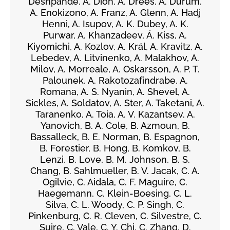
Deshpande, A. Dion, A. Drees, A. Durum,
A. Enokizono, A. Franz, A. Glenn, A. Hadj
Henni, A. Isupov, A. K. Dubey, A. K.
Purwar, A. Khanzadeev, Á. Kiss, A.
Kiyomichi, A. Kozlov, A. Král, A. Kravitz, A.
Lebedev, A. Litvinenko, A. Malakhov, A.
Milov, A. Morreale, A. Oskarsson, A. P. T.
Palounek, A. Rakotozafindrabe, A.
Romana, A. S. Nyanin, A. Shevel, A.
Sickles, A. Soldatov, A. Ster, A. Taketani, A.
Taranenko, A. Toia, A. V. Kazantsev, A.
Yanovich, B. A. Cole, B. Azmoun, B.
Bassalleck, B. E. Norman, B. Espagnon,
B. Forestier, B. Hong, B. Komkov, B.
Lenzi, B. Love, B. M. Johnson, B. S.
Chang, B. Sahlmueller, B. V. Jacak, C. A.
Ogilvie, C. Aidala, C. F. Maguire, C.
Haegemann, C. Klein-Boesing, C. L.
Silva, C. L. Woody, C. P. Singh, C.
Pinkenburg, C. R. Cleven, C. Silvestre, C.
Suire, C. Vale, C. Y. Chi, C. Zhang, D.