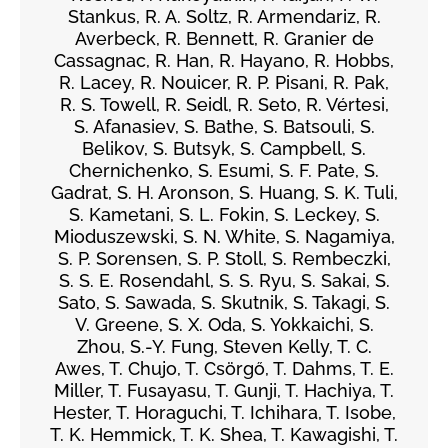
Stankus, R. A. Soltz, R. Armendariz, R.
Averbeck, R. Bennett, R. Granier de
Cassagnac, R. Han, R. Hayano, R. Hobbs,
R. Lacey, R. Nouicer, R. P. Pisani, R. Pak,
R. S. Towell, R. Seidl, R. Seto, R. Vértesi,
S. Afanasiev, S. Bathe, S. Batsouli, S.
Belikov, S. Butsyk, S. Campbell, S.
Chernichenko, S. Esumi, S. F. Pate, S.
Gadrat, S. H. Aronson, S. Huang, S. K. Tuli,
S. Kametani, S. L. Fokin, S. Leckey, S.
Mioduszewski, S. N. White, S. Nagamiya,
S. P. Sorensen, S. P. Stoll, S. Rembeczki,
S. S. E. Rosendahl, S. S. Ryu, S. Sakai, S.
Sato, S. Sawada, S. Skutnik, S. Takagi, S.
V. Greene, S. X. Oda, S. Yokkaichi, S.
Zhou, S.-Y. Fung, Steven Kelly, T. C.
Awes, T. Chujo, T. Csörgő, T. Dahms, T. E.
Miller, T. Fusayasu, T. Gunji, T. Hachiya, T.
Hester, T. Horaguchi, T. Ichihara, T. Isobe,
T. K. Hemmick, T. K. Shea, T. Kawagishi, T.