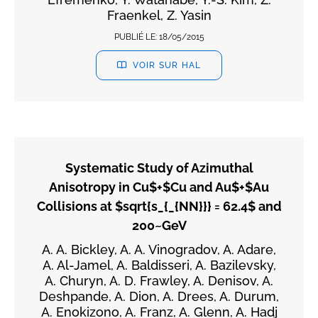
Fraenkel, Z. Yasin
PUBLIÉ LE:
18/05/2015
VOIR SUR HAL
Systematic Study of Azimuthal
Anisotropy in Cu$+$Cu and Au$+$Au
Collisions at $sqrt{s_{_{NN}}} = 62.4$ and
200~GeV
A. A. Bickley, A. A. Vinogradov, A. Adare,
A. Al-Jamel, A. Baldisseri, A. Bazilevsky,
A. Churyn, A. D. Frawley, A. Denisov, A.
Deshpande, A. Dion, A. Drees, A. Durum,
A. Enokizono, A. Franz, A. Glenn, A. Hadj