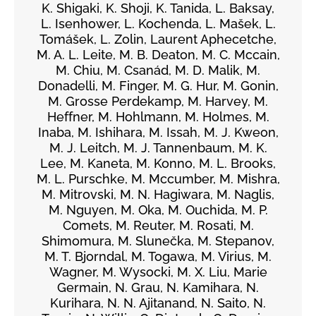
K. Shigaki, K. Shoji, K. Tanida, L. Baksay,
L. Isenhower, L. Kochenda, L. Mašek, L.
Tomášek, L. Zolin, Laurent Aphecetche,
M. A. L. Leite, M. B. Deaton, M. C. Mccain,
M. Chiu, M. Csanád, M. D. Malik, M.
Donadelli, M. Finger, M. G. Hur, M. Gonin,
M. Grosse Perdekamp, M. Harvey, M.
Heffner, M. Hohlmann, M. Holmes, M.
Inaba, M. Ishihara, M. Issah, M. J. Kweon,
M. J. Leitch, M. J. Tannenbaum, M. K.
Lee, M. Kaneta, M. Konno, M. L. Brooks,
M. L. Purschke, M. Mccumber, M. Mishra,
M. Mitrovski, M. N. Hagiwara, M. Naglis,
M. Nguyen, M. Oka, M. Ouchida, M. P.
Comets, M. Reuter, M. Rosati, M.
Shimomura, M. Slunečka, M. Stepanov,
M. T. Bjorndal, M. Togawa, M. Virius, M.
Wagner, M. Wysocki, M. X. Liu, Marie
Germain, N. Grau, N. Kamihara, N.
Kurihara, N. N. Ajitanand, N. Saito, N.