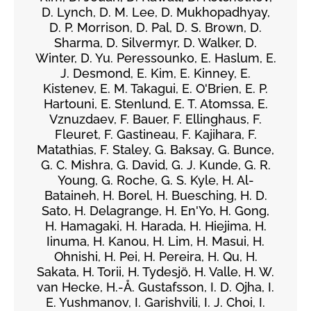
D. Lynch, D. M. Lee, D. Mukhopadhyay,
D. P. Morrison, D. Pal, D. S. Brown, D.
Sharma, D. Silvermyr, D. Walker, D.
Winter, D. Yu. Peressounko, E. Haslum, E.
J. Desmond, E. Kim, E. Kinney, E.
Kistenev, E. M. Takagui, E. O'Brien, E. P.
Hartouni, E. Stenlund, E. T. Atomssa, E.
Vznuzdaev, F. Bauer, F. Ellinghaus, F.
Fleuret, F. Gastineau, F. Kajihara, F.
Matathias, F. Staley, G. Baksay, G. Bunce,
G. C. Mishra, G. David, G. J. Kunde, G. R.
Young, G. Roche, G. S. Kyle, H. Al-
Bataineh, H. Borel, H. Buesching, H. D.
Sato, H. Delagrange, H. En'Yo, H. Gong,
H. Hamagaki, H. Harada, H. Hiejima, H.
Iinuma, H. Kanou, H. Lim, H. Masui, H.
Ohnishi, H. Pei, H. Pereira, H. Qu, H.
Sakata, H. Torii, H. Tydesjö, H. Valle, H. W.
van Hecke, H.-Å. Gustafsson, I. D. Ojha, I.
E. Yushmanov, I. Garishvili, I. J. Choi, I.