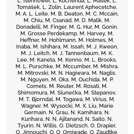
L. Isenhower, L. Kochenda, L. Mašek, L.
Tomášek, L. Zolin, Laurent Aphecetche,
M. A. L. Leite, M. B. Deaton, M. C. Mccain,
M. Chiu, M. Csanád, M. D. Malik, M.
Donadelli, M. Finger, M. G. Hur, M. Gonin,
M. Grosse Perdekamp, M. Harvey, M.
Heffner, M. Hohlmann, M. Holmes, M.
Inaba, M. Ishihara, M. Issah, M. J. Kweon,
M. J. Leitch, M. J. Tannenbaum, M. K.
Lee, M. Kaneta, M. Konno, M. L. Brooks,
M. L. Purschke, M. Mccumber, M. Mishra,
M. Mitrovski, M. N. Hagiwara, M. Naglis,
M. Nguyen, M. Oka, M. Ouchida, M. P.
Comets, M. Reuter, M. Rosati, M.
Shimomura, M. Slunečka, M. Stepanov,
M. T. Bjorndal, M. Togawa, M. Virius, M.
Wagner, M. Wysocki, M. X. Liu, Marie
Germain, N. Grau, N. Kamihara, N.
Kurihara, N. N. Ajitanand, N. Saito, N.
Tyurin, N. Willis, O. Dietzsch, O. Drapier,
O. Jinnouchi, O. O. Omiwade, O. Zaudtke,