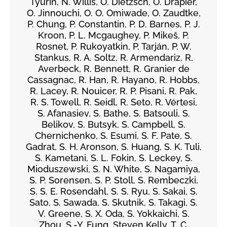
Tyurin, N. Willis, O. Dietzsch, O. Drapier,
O. Jinnouchi, O. O. Omiwade, O. Zaudtke,
P. Chung, P. Constantin, P. D. Barnes, P. J.
Kroon, P. L. Mcgaughey, P. Mikeš, P.
Rosnet, P. Rukoyatkin, P. Tarján, P. W.
Stankus, R. A. Soltz, R. Armendariz, R.
Averbeck, R. Bennett, R. Granier de
Cassagnac, R. Han, R. Hayano, R. Hobbs,
R. Lacey, R. Nouicer, R. P. Pisani, R. Pak,
R. S. Towell, R. Seidl, R. Seto, R. Vértesi,
S. Afanasiev, S. Bathe, S. Batsouli, S.
Belikov, S. Butsyk, S. Campbell, S.
Chernichenko, S. Esumi, S. F. Pate, S.
Gadrat, S. H. Aronson, S. Huang, S. K. Tuli,
S. Kametani, S. L. Fokin, S. Leckey, S.
Mioduszewski, S. N. White, S. Nagamiya,
S. P. Sorensen, S. P. Stoll, S. Rembeczki,
S. S. E. Rosendahl, S. S. Ryu, S. Sakai, S.
Sato, S. Sawada, S. Skutnik, S. Takagi, S.
V. Greene, S. X. Oda, S. Yokkaichi, S.
Zhou, S.-Y. Fung, Steven Kelly, T. C.