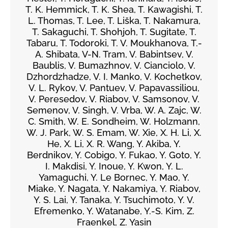
T. K. Hemmick, T. K. Shea, T. Kawagishi, T.
L. Thomas, T. Lee, T. Liška, T. Nakamura,
T. Sakaguchi, T. Shohjoh, T. Sugitate, T.
Tabaru, T. Todoroki, T. V. Moukhanova, T.-
A. Shibata, V-N. Tram, V. Babintsev, V.
Baublis, V. Bumazhnov, V. Cianciolo, V.
Dzhordzhadze, V. I. Manko, V. Kochetkov,
V. L. Rykov, V. Pantuev, V. Papavassiliou,
V. Peresedov, V. Riabov, V. Samsonov, V.
Semenov, V. Singh, V. Vrba, W. A. Zajc, W.
C. Smith, W. E. Sondheim, W. Holzmann,
W. J. Park, W. S. Emam, W. Xie, X. H. Li, X.
He, X. Li, X. R. Wang, Y. Akiba, Y.
Berdnikov, Y. Cobigo, Y. Fukao, Y. Goto, Y.
I. Makdisi, Y. Inoue, Y. Kwon, Y. L.
Yamaguchi, Y. Le Bornec, Y. Mao, Y.
Miake, Y. Nagata, Y. Nakamiya, Y. Riabov,
Y. S. Lai, Y. Tanaka, Y. Tsuchimoto, Y. V.
Efremenko, Y. Watanabe, Y.-S. Kim, Z.
Fraenkel, Z. Yasin