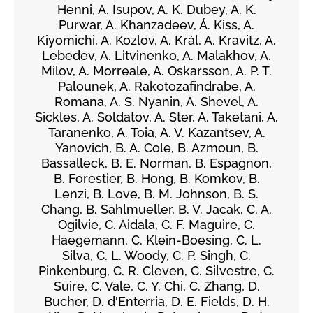
Henni, A. Isupov, A. K. Dubey, A. K.
Purwar, A. Khanzadeev, Á. Kiss, A.
Kiyomichi, A. Kozlov, A. Král, A. Kravitz, A.
Lebedev, A. Litvinenko, A. Malakhov, A.
Milov, A. Morreale, A. Oskarsson, A. P. T.
Palounek, A. Rakotozafindrabe, A.
Romana, A. S. Nyanin, A. Shevel, A.
Sickles, A. Soldatov, A. Ster, A. Taketani, A.
Taranenko, A. Toia, A. V. Kazantsev, A.
Yanovich, B. A. Cole, B. Azmoun, B.
Bassalleck, B. E. Norman, B. Espagnon,
B. Forestier, B. Hong, B. Komkov, B.
Lenzi, B. Love, B. M. Johnson, B. S.
Chang, B. Sahlmueller, B. V. Jacak, C. A.
Ogilvie, C. Aidala, C. F. Maguire, C.
Haegemann, C. Klein-Boesing, C. L.
Silva, C. L. Woody, C. P. Singh, C.
Pinkenburg, C. R. Cleven, C. Silvestre, C.
Suire, C. Vale, C. Y. Chi, C. Zhang, D.
Bucher, D. d'Enterria, D. E. Fields, D. H.