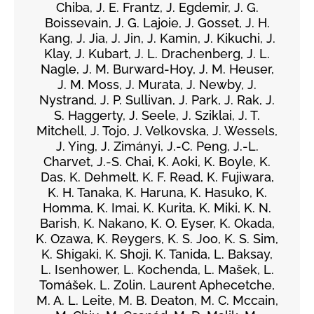
Chiba, J. E. Frantz, J. Egdemir, J. G.
Boissevain, J. G. Lajoie, J. Gosset, J. H.
Kang, J. Jia, J. Jin, J. Kamin, J. Kikuchi, J.
Klay, J. Kubart, J. L. Drachenberg, J. L.
Nagle, J. M. Burward-Hoy, J. M. Heuser,
J. M. Moss, J. Murata, J. Newby, J.
Nystrand, J. P. Sullivan, J. Park, J. Rak, J.
S. Haggerty, J. Seele, J. Sziklai, J. T.
Mitchell, J. Tojo, J. Velkovska, J. Wessels,
J. Ying, J. Zimányi, J.-C. Peng, J.-L.
Charvet, J.-S. Chai, K. Aoki, K. Boyle, K.
Das, K. Dehmelt, K. F. Read, K. Fujiwara,
K. H. Tanaka, K. Haruna, K. Hasuko, K.
Homma, K. Imai, K. Kurita, K. Miki, K. N.
Barish, K. Nakano, K. O. Eyser, K. Okada,
K. Ozawa, K. Reygers, K. S. Joo, K. S. Sim,
K. Shigaki, K. Shoji, K. Tanida, L. Baksay,
L. Isenhower, L. Kochenda, L. Mašek, L.
Tomášek, L. Zolin, Laurent Aphecetche,
M. A. L. Leite, M. B. Deaton, M. C. Mccain,