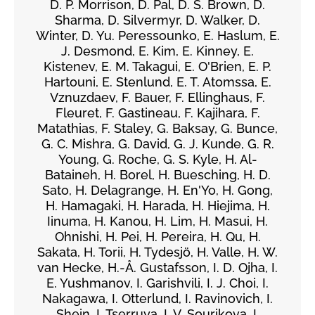
D. P. Morrison, D. Pal, D. S. Brown, D.
Sharma, D. Silvermyr, D. Walker, D.
Winter, D. Yu. Peressounko, E. Haslum, E.
J. Desmond, E. Kim, E. Kinney, E.
Kistenev, E. M. Takagui, E. O'Brien, E. P.
Hartouni, E. Stenlund, E. T. Atomssa, E.
Vznuzdaev, F. Bauer, F. Ellinghaus, F.
Fleuret, F. Gastineau, F. Kajihara, F.
Matathias, F. Staley, G. Baksay, G. Bunce,
G. C. Mishra, G. David, G. J. Kunde, G. R.
Young, G. Roche, G. S. Kyle, H. Al-
Bataineh, H. Borel, H. Buesching, H. D.
Sato, H. Delagrange, H. En'Yo, H. Gong,
H. Hamagaki, H. Harada, H. Hiejima, H.
Iinuma, H. Kanou, H. Lim, H. Masui, H.
Ohnishi, H. Pei, H. Pereira, H. Qu, H.
Sakata, H. Torii, H. Tydesjö, H. Valle, H. W.
van Hecke, H.-Å. Gustafsson, I. D. Ojha, I.
E. Yushmanov, I. Garishvili, I. J. Choi, I.
Nakagawa, I. Otterlund, I. Ravinovich, I.
Shein, I. Tserruya, I. V. Sourikova, I.