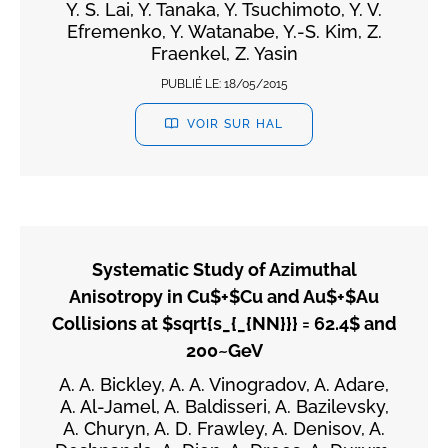
Y. S. Lai, Y. Tanaka, Y. Tsuchimoto, Y. V.
Efremenko, Y. Watanabe, Y.-S. Kim, Z.
Fraenkel, Z. Yasin
PUBLIÉ LE:
18/05/2015
VOIR SUR HAL
Systematic Study of Azimuthal
Anisotropy in Cu$+$Cu and Au$+$Au
Collisions at $sqrt{s_{_{NN}}} = 62.4$ and
200~GeV
A. A. Bickley, A. A. Vinogradov, A. Adare,
A. Al-Jamel, A. Baldisseri, A. Bazilevsky,
A. Churyn, A. D. Frawley, A. Denisov, A.