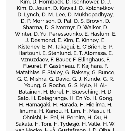
Kim, D. Hornback, D. Isenhower, D. J.
Kim, D. Jouan, D. Kawall, D. Kotchetkov,
D. Lynch, D. M. Lee, D. Mukhopadhyay,
D. P. Morrison, D. Pal, D. S. Brown, D.
Sharma, D. Silvermyr, D. Walker, D.
Winter, D. Yu. Peressounko, E. Haslum, E.
J. Desmond, E. Kim, E. Kinney, E.
Kistenev, E. M. Takagui, E. O'Brien, E. P.
Hartouni, E. Stenlund, E. T. Atomssa, E.
Vznuzdaev, F. Bauer, F. Ellinghaus, F.
Fleuret, F. Gastineau, F. Kajihara, F.
Matathias, F. Staley, G. Baksay, G. Bunce,
G. C. Mishra, G. David, G. J. Kunde, G. R.
Young, G. Roche, G. S. Kyle, H. Al-
Bataineh, H. Borel, H. Buesching, H. D.
Sato, H. Delagrange, H. En'Yo, H. Gong,
H. Hamagaki, H. Harada, H. Hiejima, H.
Iinuma, H. Kanou, H. Lim, H. Masui, H.
Ohnishi, H. Pei, H. Pereira, H. Qu, H.
Sakata, H. Torii, H. Tydesjö, H. Valle, H. W.
van Hecke, H.-Å. Gustafsson, I. D. Ojha, I.