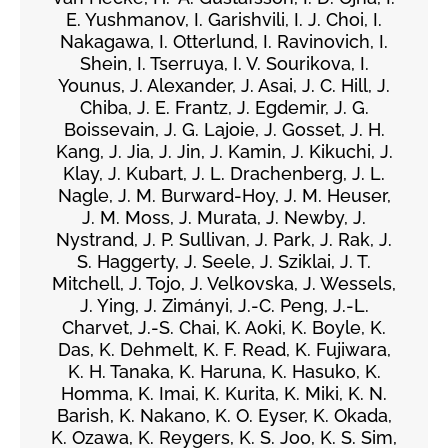
E. Yushmanov, I. Garishvili, I. J. Choi, I.
Nakagawa, I. Otterlund, I. Ravinovich, I.
Shein, I. Tserruya, I. V. Sourikova, I.
Younus, J. Alexander, J. Asai, J. C. Hill, J.
Chiba, J. E. Frantz, J. Egdemir, J. G.
Boissevain, J. G. Lajoie, J. Gosset, J. H.
Kang, J. Jia, J. Jin, J. Kamin, J. Kikuchi, J.
Klay, J. Kubart, J. L. Drachenberg, J. L.
Nagle, J. M. Burward-Hoy, J. M. Heuser,
J. M. Moss, J. Murata, J. Newby, J.
Nystrand, J. P. Sullivan, J. Park, J. Rak, J.
S. Haggerty, J. Seele, J. Sziklai, J. T.
Mitchell, J. Tojo, J. Velkovska, J. Wessels,
J. Ying, J. Zimányi, J.-C. Peng, J.-L.
Charvet, J.-S. Chai, K. Aoki, K. Boyle, K.
Das, K. Dehmelt, K. F. Read, K. Fujiwara,
K. H. Tanaka, K. Haruna, K. Hasuko, K.
Homma, K. Imai, K. Kurita, K. Miki, K. N.
Barish, K. Nakano, K. O. Eyser, K. Okada,
K. Ozawa, K. Reygers, K. S. Joo, K. S. Sim,