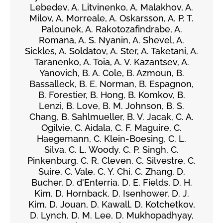
Lebedev, A. Litvinenko, A. Malakhov, A.
Milov, A. Morreale, A. Oskarsson, A. P. T.
Palounek, A. Rakotozafindrabe, A.
Romana, A. S. Nyanin, A. Shevel, A.
Sickles, A. Soldatov, A. Ster, A. Taketani, A.
Taranenko, A. Toia, A. V. Kazantsev, A.
Yanovich, B. A. Cole, B. Azmoun, B.
Bassalleck, B. E. Norman, B. Espagnon,
B. Forestier, B. Hong, B. Komkov, B.
Lenzi, B. Love, B. M. Johnson, B. S.
Chang, B. Sahlmueller, B. V. Jacak, C. A.
Ogilvie, C. Aidala, C. F. Maguire, C.
Haegemann, C. Klein-Boesing, C. L.
Silva, C. L. Woody, C. P. Singh, C.
Pinkenburg, C. R. Cleven, C. Silvestre, C.
Suire, C. Vale, C. Y. Chi, C. Zhang, D.
Bucher, D. d'Enterria, D. E. Fields, D. H.
Kim, D. Hornback, D. Isenhower, D. J.
Kim, D. Jouan, D. Kawall, D. Kotchetkov,
D. Lynch, D. M. Lee, D. Mukhopadhyay,