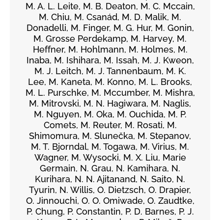
M. A. L. Leite, M. B. Deaton, M. C. Mccain,
M. Chiu, M. Csanád, M. D. Malik, M.
Donadelli, M. Finger, M. G. Hur, M. Gonin,
M. Grosse Perdekamp, M. Harvey, M.
Heffner, M. Hohlmann, M. Holmes, M.
Inaba, M. Ishihara, M. Issah, M. J. Kweon,
M. J. Leitch, M. J. Tannenbaum, M. K.
Lee, M. Kaneta, M. Konno, M. L. Brooks,
M. L. Purschke, M. Mccumber, M. Mishra,
M. Mitrovski, M. N. Hagiwara, M. Naglis,
M. Nguyen, M. Oka, M. Ouchida, M. P.
Comets, M. Reuter, M. Rosati, M.
Shimomura, M. Slunečka, M. Stepanov,
M. T. Bjorndal, M. Togawa, M. Virius, M.
Wagner, M. Wysocki, M. X. Liu, Marie
Germain, N. Grau, N. Kamihara, N.
Kurihara, N. N. Ajitanand, N. Saito, N.
Tyurin, N. Willis, O. Dietzsch, O. Drapier,
O. Jinnouchi, O. O. Omiwade, O. Zaudtke,
P. Chung, P. Constantin, P. D. Barnes, P. J.