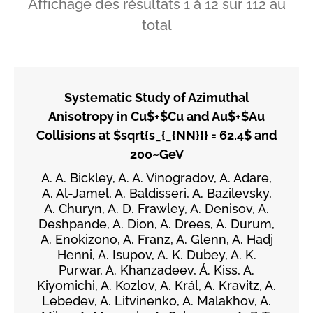
Affichage des résultats
1
à
12
sur
112
au
total
Systematic Study of Azimuthal
Anisotropy in Cu$+$Cu and Au$+$Au
Collisions at $sqrt{s_{_{NN}}} = 62.4$ and
200~GeV
A. A. Bickley, A. A. Vinogradov, A. Adare,
A. Al-Jamel, A. Baldisseri, A. Bazilevsky,
A. Churyn, A. D. Frawley, A. Denisov, A.
Deshpande, A. Dion, A. Drees, A. Durum,
A. Enokizono, A. Franz, A. Glenn, A. Hadj
Henni, A. Isupov, A. K. Dubey, A. K.
Purwar, A. Khanzadeev, Á. Kiss, A.
Kiyomichi, A. Kozlov, A. Král, A. Kravitz, A.
Lebedev, A. Litvinenko, A. Malakhov, A.