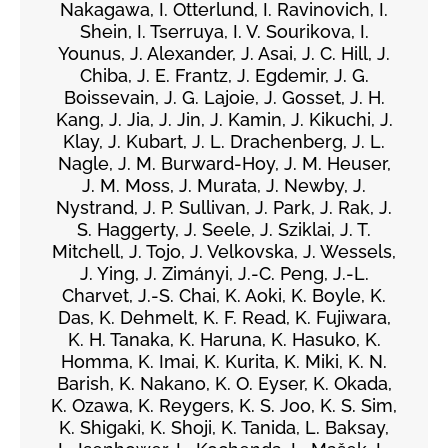
Nakagawa, I. Otterlund, I. Ravinovich, I.
Shein, I. Tserruya, I. V. Sourikova, I.
Younus, J. Alexander, J. Asai, J. C. Hill, J.
Chiba, J. E. Frantz, J. Egdemir, J. G.
Boissevain, J. G. Lajoie, J. Gosset, J. H.
Kang, J. Jia, J. Jin, J. Kamin, J. Kikuchi, J.
Klay, J. Kubart, J. L. Drachenberg, J. L.
Nagle, J. M. Burward-Hoy, J. M. Heuser,
J. M. Moss, J. Murata, J. Newby, J.
Nystrand, J. P. Sullivan, J. Park, J. Rak, J.
S. Haggerty, J. Seele, J. Sziklai, J. T.
Mitchell, J. Tojo, J. Velkovska, J. Wessels,
J. Ying, J. Zimányi, J.-C. Peng, J.-L.
Charvet, J.-S. Chai, K. Aoki, K. Boyle, K.
Das, K. Dehmelt, K. F. Read, K. Fujiwara,
K. H. Tanaka, K. Haruna, K. Hasuko, K.
Homma, K. Imai, K. Kurita, K. Miki, K. N.
Barish, K. Nakano, K. O. Eyser, K. Okada,
K. Ozawa, K. Reygers, K. S. Joo, K. S. Sim,
K. Shigaki, K. Shoji, K. Tanida, L. Baksay,