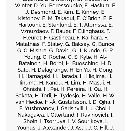
Winter, D. Yu. Peressounko, E. Haslum, E.
J. Desmond, E. Kim, E. Kinney, E.
Kistenev, E. M. Takagui, E. O'Brien, E. P.
Hartouni, E. Stenlund, E. T. Atomssa, E.
Vznuzdaev, F. Bauer, F. Ellinghaus, F.
Fleuret, F. Gastineau, F. Kajihara, F.
Matathias, F. Staley, G. Baksay, G. Bunce,
G. C. Mishra, G. David, G. J. Kunde, G. R.
Young, G. Roche, G. S. Kyle, H. Al-
Bataineh, H. Borel, H. Buesching, H. D.
Sato, H. Delagrange, H. En'Yo, H. Gong,
H. Hamagaki, H. Harada, H. Hiejima, H.
Iinuma, H. Kanou, H. Lim, H. Masui, H.
Ohnishi, H. Pei, H. Pereira, H. Qu, H.
Sakata, H. Torii, H. Tydesjö, H. Valle, H. W.
van Hecke, H.-Å. Gustafsson, I. D. Ojha, I.
E. Yushmanov, I. Garishvili, I. J. Choi, I.
Nakagawa, I. Otterlund, I. Ravinovich, I.
Shein, I. Tserruya, I. V. Sourikova, I.
Younus, J. Alexander, J. Asai, J. C. Hill, J.