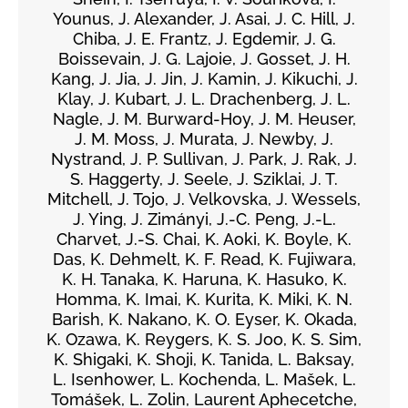
Younus, J. Alexander, J. Asai, J. C. Hill, J.
Chiba, J. E. Frantz, J. Egdemir, J. G.
Boissevain, J. G. Lajoie, J. Gosset, J. H.
Kang, J. Jia, J. Jin, J. Kamin, J. Kikuchi, J.
Klay, J. Kubart, J. L. Drachenberg, J. L.
Nagle, J. M. Burward-Hoy, J. M. Heuser,
J. M. Moss, J. Murata, J. Newby, J.
Nystrand, J. P. Sullivan, J. Park, J. Rak, J.
S. Haggerty, J. Seele, J. Sziklai, J. T.
Mitchell, J. Tojo, J. Velkovska, J. Wessels,
J. Ying, J. Zimányi, J.-C. Peng, J.-L.
Charvet, J.-S. Chai, K. Aoki, K. Boyle, K.
Das, K. Dehmelt, K. F. Read, K. Fujiwara,
K. H. Tanaka, K. Haruna, K. Hasuko, K.
Homma, K. Imai, K. Kurita, K. Miki, K. N.
Barish, K. Nakano, K. O. Eyser, K. Okada,
K. Ozawa, K. Reygers, K. S. Joo, K. S. Sim,
K. Shigaki, K. Shoji, K. Tanida, L. Baksay,
L. Isenhower, L. Kochenda, L. Mašek, L.
Tomášek, L. Zolin, Laurent Aphecetche,