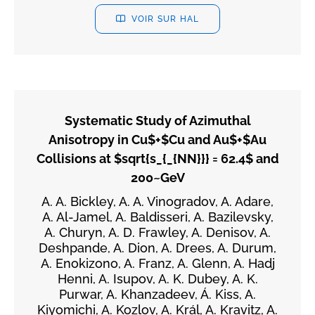
VOIR SUR HAL
Systematic Study of Azimuthal
Anisotropy in Cu$+$Cu and Au$+$Au
Collisions at $sqrt{s_{_{NN}}} = 62.4$ and
200~GeV
A. A. Bickley, A. A. Vinogradov, A. Adare,
A. Al-Jamel, A. Baldisseri, A. Bazilevsky,
A. Churyn, A. D. Frawley, A. Denisov, A.
Deshpande, A. Dion, A. Drees, A. Durum,
A. Enokizono, A. Franz, A. Glenn, A. Hadj
Henni, A. Isupov, A. K. Dubey, A. K.
Purwar, A. Khanzadeev, Á. Kiss, A.
Kiyomichi, A. Kozlov, A. Král, A. Kravitz, A.