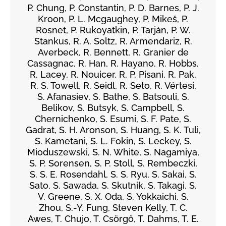
P. Chung, P. Constantin, P. D. Barnes, P. J.
Kroon, P. L. Mcgaughey, P. Mikeš, P.
Rosnet, P. Rukoyatkin, P. Tarján, P. W.
Stankus, R. A. Soltz, R. Armendariz, R.
Averbeck, R. Bennett, R. Granier de
Cassagnac, R. Han, R. Hayano, R. Hobbs,
R. Lacey, R. Nouicer, R. P. Pisani, R. Pak,
R. S. Towell, R. Seidl, R. Seto, R. Vértesi,
S. Afanasiev, S. Bathe, S. Batsouli, S.
Belikov, S. Butsyk, S. Campbell, S.
Chernichenko, S. Esumi, S. F. Pate, S.
Gadrat, S. H. Aronson, S. Huang, S. K. Tuli,
S. Kametani, S. L. Fokin, S. Leckey, S.
Mioduszewski, S. N. White, S. Nagamiya,
S. P. Sorensen, S. P. Stoll, S. Rembeczki,
S. S. E. Rosendahl, S. S. Ryu, S. Sakai, S.
Sato, S. Sawada, S. Skutnik, S. Takagi, S.
V. Greene, S. X. Oda, S. Yokkaichi, S.
Zhou, S.-Y. Fung, Steven Kelly, T. C.
Awes, T. Chujo, T. Csörgő, T. Dahms, T. E.