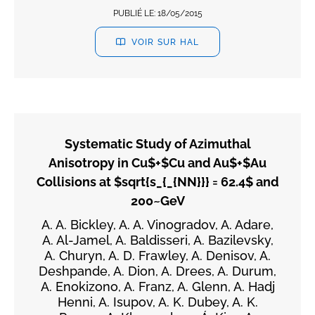
PUBLIÉ LE:
18/05/2015
VOIR SUR HAL
Systematic Study of Azimuthal
Anisotropy in Cu$+$Cu and Au$+$Au
Collisions at $sqrt{s_{_{NN}}} = 62.4$ and
200~GeV
A. A. Bickley, A. A. Vinogradov, A. Adare,
A. Al-Jamel, A. Baldisseri, A. Bazilevsky,
A. Churyn, A. D. Frawley, A. Denisov, A.
Deshpande, A. Dion, A. Drees, A. Durum,
A. Enokizono, A. Franz, A. Glenn, A. Hadj
Henni, A. Isupov, A. K. Dubey, A. K.