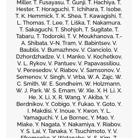
Miller, T. Fusayasu, T. Gunji, T. Hachiya, T.
Hester, T. Horaguchi, T. Ichihara, T. Isobe,
T. K. Hemmick, T. K. Shea, T. Kawagishi, T.
L. Thomas, T. Lee, T. Liška, T. Nakamura,
T. Sakaguchi, T. Shohjoh, T. Sugitate, T.
Tabaru, T. Todoroki, T. V. Moukhanova, T.-
A. Shibata, V-N. Tram, V. Babintsev, V.
Baublis, V. Bumazhnov, V. Cianciolo, V.
Dzhordzhadze, V. I. Manko, V. Kochetkov,
V. L. Rykov, V. Pantuev, V. Papavassiliou,
V. Peresedov, V. Riabov, V. Samsonov, V.
Semenov, V. Singh, V. Vrba, W. A. Zajc, W.
C. Smith, W. E. Sondheim, W. Holzmann,
W. J. Park, W. S. Emam, W. Xie, X. H. Li, X.
He, X. Li, X. R. Wang, Y. Akiba, Y.
Berdnikov, Y. Cobigo, Y. Fukao, Y. Goto, Y.
I. Makdisi, Y. Inoue, Y. Kwon, Y. L.
Yamaguchi, Y. Le Bornec, Y. Mao, Y.
Miake, Y. Nagata, Y. Nakamiya, Y. Riabov,
Y. S. Lai, Y. Tanaka, Y. Tsuchimoto, Y. V.
Efremenko, Y. Watanabe, Y.-S. Kim, Z.