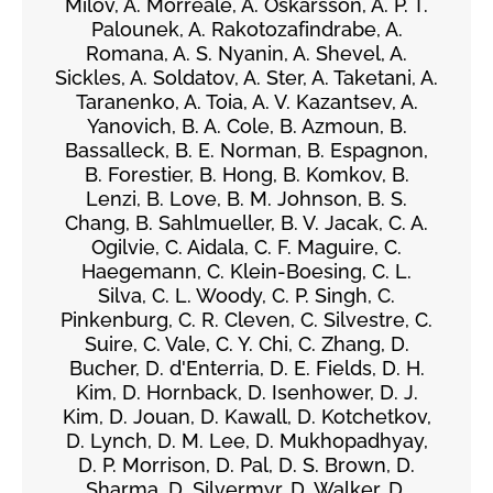
Milov, A. Morreale, A. Oskarsson, A. P. T.
Palounek, A. Rakotozafindrabe, A.
Romana, A. S. Nyanin, A. Shevel, A.
Sickles, A. Soldatov, A. Ster, A. Taketani, A.
Taranenko, A. Toia, A. V. Kazantsev, A.
Yanovich, B. A. Cole, B. Azmoun, B.
Bassalleck, B. E. Norman, B. Espagnon,
B. Forestier, B. Hong, B. Komkov, B.
Lenzi, B. Love, B. M. Johnson, B. S.
Chang, B. Sahlmueller, B. V. Jacak, C. A.
Ogilvie, C. Aidala, C. F. Maguire, C.
Haegemann, C. Klein-Boesing, C. L.
Silva, C. L. Woody, C. P. Singh, C.
Pinkenburg, C. R. Cleven, C. Silvestre, C.
Suire, C. Vale, C. Y. Chi, C. Zhang, D.
Bucher, D. d'Enterria, D. E. Fields, D. H.
Kim, D. Hornback, D. Isenhower, D. J.
Kim, D. Jouan, D. Kawall, D. Kotchetkov,
D. Lynch, D. M. Lee, D. Mukhopadhyay,
D. P. Morrison, D. Pal, D. S. Brown, D.
Sharma, D. Silvermyr, D. Walker, D.