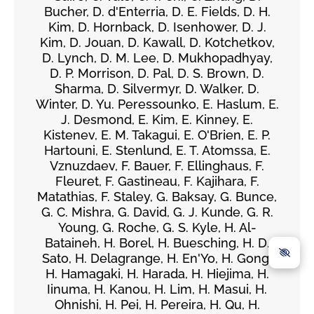
Bucher, D. d'Enterria, D. E. Fields, D. H.
Kim, D. Hornback, D. Isenhower, D. J.
Kim, D. Jouan, D. Kawall, D. Kotchetkov,
D. Lynch, D. M. Lee, D. Mukhopadhyay,
D. P. Morrison, D. Pal, D. S. Brown, D.
Sharma, D. Silvermyr, D. Walker, D.
Winter, D. Yu. Peressounko, E. Haslum, E.
J. Desmond, E. Kim, E. Kinney, E.
Kistenev, E. M. Takagui, E. O'Brien, E. P.
Hartouni, E. Stenlund, E. T. Atomssa, E.
Vznuzdaev, F. Bauer, F. Ellinghaus, F.
Fleuret, F. Gastineau, F. Kajihara, F.
Matathias, F. Staley, G. Baksay, G. Bunce,
G. C. Mishra, G. David, G. J. Kunde, G. R.
Young, G. Roche, G. S. Kyle, H. Al-
Bataineh, H. Borel, H. Buesching, H. D.
Sato, H. Delagrange, H. En'Yo, H. Gong,
H. Hamagaki, H. Harada, H. Hiejima, H.
Iinuma, H. Kanou, H. Lim, H. Masui, H.
Ohnishi, H. Pei, H. Pereira, H. Qu, H.