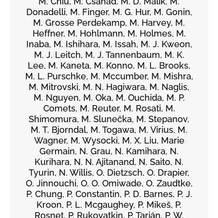
M. Chiu, M. Csanád, M. D. Malik, M.
Donadelli, M. Finger, M. G. Hur, M. Gonin,
M. Grosse Perdekamp, M. Harvey, M.
Heffner, M. Hohlmann, M. Holmes, M.
Inaba, M. Ishihara, M. Issah, M. J. Kweon,
M. J. Leitch, M. J. Tannenbaum, M. K.
Lee, M. Kaneta, M. Konno, M. L. Brooks,
M. L. Purschke, M. Mccumber, M. Mishra,
M. Mitrovski, M. N. Hagiwara, M. Naglis,
M. Nguyen, M. Oka, M. Ouchida, M. P.
Comets, M. Reuter, M. Rosati, M.
Shimomura, M. Slunečka, M. Stepanov,
M. T. Bjorndal, M. Togawa, M. Virius, M.
Wagner, M. Wysocki, M. X. Liu, Marie
Germain, N. Grau, N. Kamihara, N.
Kurihara, N. N. Ajitanand, N. Saito, N.
Tyurin, N. Willis, O. Dietzsch, O. Drapier,
O. Jinnouchi, O. O. Omiwade, O. Zaudtke,
P. Chung, P. Constantin, P. D. Barnes, P. J.
Kroon, P. L. Mcgaughey, P. Mikeš, P.
Rosnet, P. Rukoyatkin, P. Tarján, P. W.