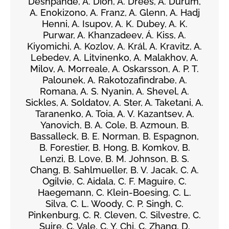
Deshpande, A. Dion, A. Drees, A. Durum,
A. Enokizono, A. Franz, A. Glenn, A. Hadj
Henni, A. Isupov, A. K. Dubey, A. K.
Purwar, A. Khanzadeev, Á. Kiss, A.
Kiyomichi, A. Kozlov, A. Král, A. Kravitz, A.
Lebedev, A. Litvinenko, A. Malakhov, A.
Milov, A. Morreale, A. Oskarsson, A. P. T.
Palounek, A. Rakotozafindrabe, A.
Romana, A. S. Nyanin, A. Shevel, A.
Sickles, A. Soldatov, A. Ster, A. Taketani, A.
Taranenko, A. Toia, A. V. Kazantsev, A.
Yanovich, B. A. Cole, B. Azmoun, B.
Bassalleck, B. E. Norman, B. Espagnon,
B. Forestier, B. Hong, B. Komkov, B.
Lenzi, B. Love, B. M. Johnson, B. S.
Chang, B. Sahlmueller, B. V. Jacak, C. A.
Ogilvie, C. Aidala, C. F. Maguire, C.
Haegemann, C. Klein-Boesing, C. L.
Silva, C. L. Woody, C. P. Singh, C.
Pinkenburg, C. R. Cleven, C. Silvestre, C.
Suire, C. Vale, C. Y. Chi, C. Zhang, D.