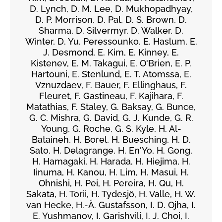
D. Lynch, D. M. Lee, D. Mukhopadhyay,
D. P. Morrison, D. Pal, D. S. Brown, D.
Sharma, D. Silvermyr, D. Walker, D.
Winter, D. Yu. Peressounko, E. Haslum, E.
J. Desmond, E. Kim, E. Kinney, E.
Kistenev, E. M. Takagui, E. O'Brien, E. P.
Hartouni, E. Stenlund, E. T. Atomssa, E.
Vznuzdaev, F. Bauer, F. Ellinghaus, F.
Fleuret, F. Gastineau, F. Kajihara, F.
Matathias, F. Staley, G. Baksay, G. Bunce,
G. C. Mishra, G. David, G. J. Kunde, G. R.
Young, G. Roche, G. S. Kyle, H. Al-
Bataineh, H. Borel, H. Buesching, H. D.
Sato, H. Delagrange, H. En'Yo, H. Gong,
H. Hamagaki, H. Harada, H. Hiejima, H.
Iinuma, H. Kanou, H. Lim, H. Masui, H.
Ohnishi, H. Pei, H. Pereira, H. Qu, H.
Sakata, H. Torii, H. Tydesjö, H. Valle, H. W.
van Hecke, H.-Å. Gustafsson, I. D. Ojha, I.
E. Yushmanov, I. Garishvili, I. J. Choi, I.