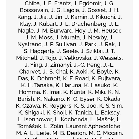
Chiba, J. E. Frantz, J. Egdemir, J. G.
Boissevain, J. G. Lajoie, J. Gosset, J. H.
Kang, J. Jia, J. Jin, J. Kamin, J. Kikuchi, J.
Klay, J. Kubart, J. L. Drachenberg, J. L.
Nagle, J. M. Burward-Hoy, J. M. Heuser,
J. M. Moss, J. Murata, J. Newby, J.
Nystrand, J. P. Sullivan, J. Park, J. Rak, J.
S. Haggerty, J. Seele, J. Sziklai, J. T.
Mitchell, J. Tojo, J. Velkovska, J. Wessels,
J. Ying, J. Zimányi, J.-C. Peng, J.-L.
Charvet, J.-S. Chai, K. Aoki, K. Boyle, K.
Das, K. Dehmelt, K. F. Read, K. Fujiwara,
K. H. Tanaka, K. Haruna, K. Hasuko, K.
Homma, K. Imai, K. Kurita, K. Miki, K. N.
Barish, K. Nakano, K. O. Eyser, K. Okada,
K. Ozawa, K. Reygers, K. S. Joo, K. S. Sim,
K. Shigaki, K. Shoji, K. Tanida, L. Baksay,
L. Isenhower, L. Kochenda, L. Mašek, L.
Tomášek, L. Zolin, Laurent Aphecetche,
M. A. L. Leite, M. B. Deaton, M. C. Mccain,