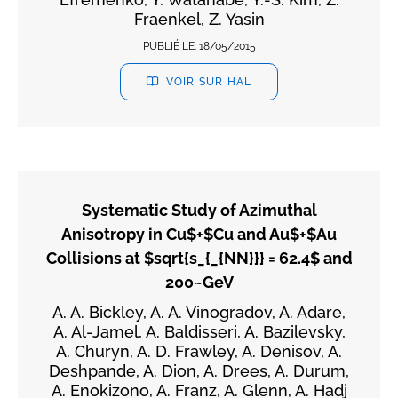
Fraenkel, Z. Yasin
PUBLIÉ LE:
18/05/2015
VOIR SUR HAL
Systematic Study of Azimuthal
Anisotropy in Cu$+$Cu and Au$+$Au
Collisions at $sqrt{s_{_{NN}}} = 62.4$ and
200~GeV
A. A. Bickley, A. A. Vinogradov, A. Adare,
A. Al-Jamel, A. Baldisseri, A. Bazilevsky,
A. Churyn, A. D. Frawley, A. Denisov, A.
Deshpande, A. Dion, A. Drees, A. Durum,
A. Enokizono, A. Franz, A. Glenn, A. Hadj