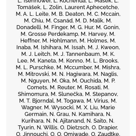
L. Isenhower, L. Kochenda, L. Mašek, L.
Tomášek, L. Zolin, Laurent Aphecetche,
M. A. L. Leite, M. B. Deaton, M. C. Mccain,
M. Chiu, M. Csanád, M. D. Malik, M.
Donadelli, M. Finger, M. G. Hur, M. Gonin,
M. Grosse Perdekamp, M. Harvey, M.
Heffner, M. Hohlmann, M. Holmes, M.
Inaba, M. Ishihara, M. Issah, M. J. Kweon,
M. J. Leitch, M. J. Tannenbaum, M. K.
Lee, M. Kaneta, M. Konno, M. L. Brooks,
M. L. Purschke, M. Mccumber, M. Mishra,
M. Mitrovski, M. N. Hagiwara, M. Naglis,
M. Nguyen, M. Oka, M. Ouchida, M. P.
Comets, M. Reuter, M. Rosati, M.
Shimomura, M. Slunečka, M. Stepanov,
M. T. Bjorndal, M. Togawa, M. Virius, M.
Wagner, M. Wysocki, M. X. Liu, Marie
Germain, N. Grau, N. Kamihara, N.
Kurihara, N. N. Ajitanand, N. Saito, N.
Tyurin, N. Willis, O. Dietzsch, O. Drapier,
O. Jinnouchi, O. O. Omiwade, O. Zaudtke,