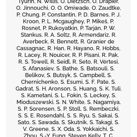
Tyurin, N. Willis, O. Dietzsch, O. Drapier,
O. Jinnouchi, O. O. Omiwade, O. Zaudtke,
P. Chung, P. Constantin, P. D. Barnes, P. J.
Kroon, P. L. Mcgaughey, P. Mikeš, P.
Rosnet, P. Rukoyatkin, P. Tarján, P. W.
Stankus, R. A. Soltz, R. Armendariz, R.
Averbeck, R. Bennett, R. Granier de
Cassagnac, R. Han, R. Hayano, R. Hobbs,
R. Lacey, R. Nouicer, R. P. Pisani, R. Pak,
R. S. Towell, R. Seidl, R. Seto, R. Vértesi,
S. Afanasiev, S. Bathe, S. Batsouli, S.
Belikov, S. Butsyk, S. Campbell, S.
Chernichenko, S. Esumi, S. F. Pate, S.
Gadrat, S. H. Aronson, S. Huang, S. K. Tuli,
S. Kametani, S. L. Fokin, S. Leckey, S.
Mioduszewski, S. N. White, S. Nagamiya,
S. P. Sorensen, S. P. Stoll, S. Rembeczki,
S. S. E. Rosendahl, S. S. Ryu, S. Sakai, S.
Sato, S. Sawada, S. Skutnik, S. Takagi, S.
V. Greene, S. X. Oda, S. Yokkaichi, S.
Zhou, S.-Y. Fung, Steven Kelly, T. C.