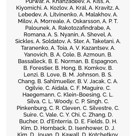
Purwar, A. Khanzadeev, Á. Kiss, A.
Kiyomichi, A. Kozlov, A. Král, A. Kravitz, A.
Lebedev, A. Litvinenko, A. Malakhov, A.
Milov, A. Morreale, A. Oskarsson, A. P. T.
Palounek, A. Rakotozafindrabe, A.
Romana, A. S. Nyanin, A. Shevel, A.
Sickles, A. Soldatov, A. Ster, A. Taketani, A.
Taranenko, A. Toia, A. V. Kazantsev, A.
Yanovich, B. A. Cole, B. Azmoun, B.
Bassalleck, B. E. Norman, B. Espagnon,
B. Forestier, B. Hong, B. Komkov, B.
Lenzi, B. Love, B. M. Johnson, B. S.
Chang, B. Sahlmueller, B. V. Jacak, C. A.
Ogilvie, C. Aidala, C. F. Maguire, C.
Haegemann, C. Klein-Boesing, C. L.
Silva, C. L. Woody, C. P. Singh, C.
Pinkenburg, C. R. Cleven, C. Silvestre, C.
Suire, C. Vale, C. Y. Chi, C. Zhang, D.
Bucher, D. d'Enterria, D. E. Fields, D. H.
Kim, D. Hornback, D. Isenhower, D. J.
Kim, D. Jouan, D. Kawall, D. Kotchetkov,