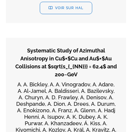
VOIR SUR HAL
Systematic Study of Azimuthal
Anisotropy in Cu$+$Cu and Au$+$Au
Collisions at $sqrt{s_{_{NN}}} = 62.4$ and
200~GeV
A. A. Bickley, A. A. Vinogradov, A. Adare,
A. Al-Jamel, A. Baldisseri, A. Bazilevsky,
A. Churyn, A. D. Frawley, A. Denisov, A.
Deshpande, A. Dion, A. Drees, A. Durum,
A. Enokizono, A. Franz, A. Glenn, A. Hadj
Henni, A. Isupov, A. K. Dubey, A. K.
Purwar, A. Khanzadeev, Á. Kiss, A.
Kiyomichi, A. Kozlov, A. Král, A. Kravitz, A.