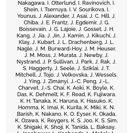
Nakagawa, I. Otterlund, I. Ravinovich, I.
Shein, I. Tserruya, I. V. Sourikova, I.
Younus, J. Alexander, J. Asai, J. C. Hill, J.
Chiba, J. E. Frantz, J. Egdemir, J. G.
Boissevain, J. G. Lajoie, J. Gosset, J. H.
Kang, J. Jia, J. Jin, J. Kamin, J. Kikuchi, J.
Klay, J. Kubart, J. L. Drachenberg, J. L.
Nagle, J. M. Burward-Hoy, J. M. Heuser,
J. M. Moss, J. Murata, J. Newby, J.
Nystrand, J. P. Sullivan, J. Park, J. Rak, J.
S. Haggerty, J. Seele, J. Sziklai, J. T.
Mitchell, J. Tojo, J. Velkovska, J. Wessels,
J. Ying, J. Zimányi, J.-C. Peng, J.-L.
Charvet, J.-S. Chai, K. Aoki, K. Boyle, K.
Das, K. Dehmelt, K. F. Read, K. Fujiwara,
K. H. Tanaka, K. Haruna, K. Hasuko, K.
Homma, K. Imai, K. Kurita, K. Miki, K. N.
Barish, K. Nakano, K. O. Eyser, K. Okada,
K. Ozawa, K. Reygers, K. S. Joo, K. S. Sim,
K. Shigaki, K. Shoji, K. Tanida, L. Baksay,