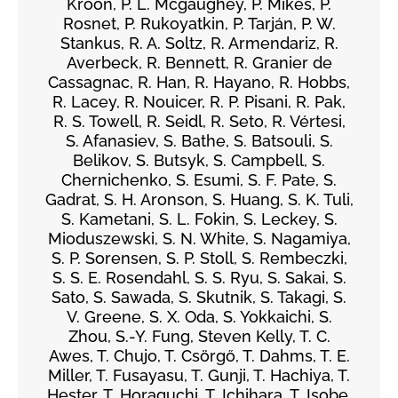
Kroon, P. L. Mcgaughey, P. Mikeš, P.
Rosnet, P. Rukoyatkin, P. Tarján, P. W.
Stankus, R. A. Soltz, R. Armendariz, R.
Averbeck, R. Bennett, R. Granier de
Cassagnac, R. Han, R. Hayano, R. Hobbs,
R. Lacey, R. Nouicer, R. P. Pisani, R. Pak,
R. S. Towell, R. Seidl, R. Seto, R. Vértesi,
S. Afanasiev, S. Bathe, S. Batsouli, S.
Belikov, S. Butsyk, S. Campbell, S.
Chernichenko, S. Esumi, S. F. Pate, S.
Gadrat, S. H. Aronson, S. Huang, S. K. Tuli,
S. Kametani, S. L. Fokin, S. Leckey, S.
Mioduszewski, S. N. White, S. Nagamiya,
S. P. Sorensen, S. P. Stoll, S. Rembeczki,
S. S. E. Rosendahl, S. S. Ryu, S. Sakai, S.
Sato, S. Sawada, S. Skutnik, S. Takagi, S.
V. Greene, S. X. Oda, S. Yokkaichi, S.
Zhou, S.-Y. Fung, Steven Kelly, T. C.
Awes, T. Chujo, T. Csörgő, T. Dahms, T. E.
Miller, T. Fusayasu, T. Gunji, T. Hachiya, T.
Hester, T. Horaguchi, T. Ichihara, T. Isobe,