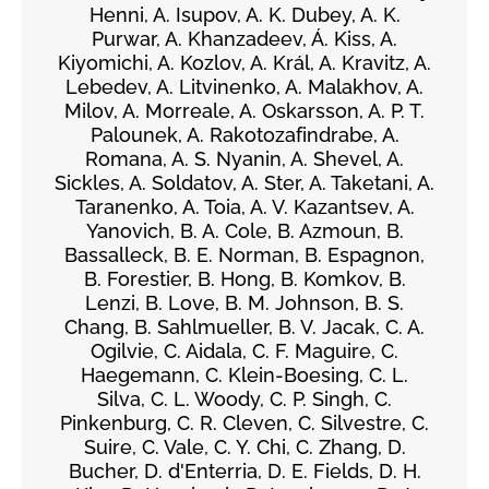
Henni, A. Isupov, A. K. Dubey, A. K.
Purwar, A. Khanzadeev, Á. Kiss, A.
Kiyomichi, A. Kozlov, A. Král, A. Kravitz, A.
Lebedev, A. Litvinenko, A. Malakhov, A.
Milov, A. Morreale, A. Oskarsson, A. P. T.
Palounek, A. Rakotozafindrabe, A.
Romana, A. S. Nyanin, A. Shevel, A.
Sickles, A. Soldatov, A. Ster, A. Taketani, A.
Taranenko, A. Toia, A. V. Kazantsev, A.
Yanovich, B. A. Cole, B. Azmoun, B.
Bassalleck, B. E. Norman, B. Espagnon,
B. Forestier, B. Hong, B. Komkov, B.
Lenzi, B. Love, B. M. Johnson, B. S.
Chang, B. Sahlmueller, B. V. Jacak, C. A.
Ogilvie, C. Aidala, C. F. Maguire, C.
Haegemann, C. Klein-Boesing, C. L.
Silva, C. L. Woody, C. P. Singh, C.
Pinkenburg, C. R. Cleven, C. Silvestre, C.
Suire, C. Vale, C. Y. Chi, C. Zhang, D.
Bucher, D. d'Enterria, D. E. Fields, D. H.