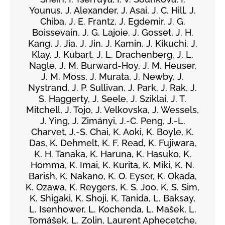
Younus, J. Alexander, J. Asai, J. C. Hill, J.
Chiba, J. E. Frantz, J. Egdemir, J. G.
Boissevain, J. G. Lajoie, J. Gosset, J. H.
Kang, J. Jia, J. Jin, J. Kamin, J. Kikuchi, J.
Klay, J. Kubart, J. L. Drachenberg, J. L.
Nagle, J. M. Burward-Hoy, J. M. Heuser,
J. M. Moss, J. Murata, J. Newby, J.
Nystrand, J. P. Sullivan, J. Park, J. Rak, J.
S. Haggerty, J. Seele, J. Sziklai, J. T.
Mitchell, J. Tojo, J. Velkovska, J. Wessels,
J. Ying, J. Zimányi, J.-C. Peng, J.-L.
Charvet, J.-S. Chai, K. Aoki, K. Boyle, K.
Das, K. Dehmelt, K. F. Read, K. Fujiwara,
K. H. Tanaka, K. Haruna, K. Hasuko, K.
Homma, K. Imai, K. Kurita, K. Miki, K. N.
Barish, K. Nakano, K. O. Eyser, K. Okada,
K. Ozawa, K. Reygers, K. S. Joo, K. S. Sim,
K. Shigaki, K. Shoji, K. Tanida, L. Baksay,
L. Isenhower, L. Kochenda, L. Mašek, L.
Tomášek, L. Zolin, Laurent Aphecetche,