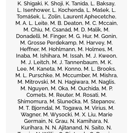
K. Shigaki, K. Shoji, K. Tanida, L. Baksay,
L. Isenhower, L. Kochenda, L. Mašek, L.
Tomášek, L. Zolin, Laurent Aphecetche,
M. A. L. Leite, M. B. Deaton, M. C. Mccain,
M. Chiu, M. Csanád, M. D. Malik, M.
Donadelli, M. Finger, M. G. Hur, M. Gonin,
M. Grosse Perdekamp, M. Harvey, M.
Heffner, M. Hohlmann, M. Holmes, M.
Inaba, M. Ishihara, M. Issah, M. J. Kweon,
M. J. Leitch, M. J. Tannenbaum, M. K.
Lee, M. Kaneta, M. Konno, M. L. Brooks,
M. L. Purschke, M. Mccumber, M. Mishra,
M. Mitrovski, M. N. Hagiwara, M. Naglis,
M. Nguyen, M. Oka, M. Ouchida, M. P.
Comets, M. Reuter, M. Rosati, M.
Shimomura, M. Slunečka, M. Stepanov,
M. T. Bjorndal, M. Togawa, M. Virius, M.
Wagner, M. Wysocki, M. X. Liu, Marie
Germain, N. Grau, N. Kamihara, N.
Kurihara, N. N. Ajitanand, N. Saito, N.