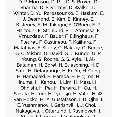
D. P. Morrison, D. Pal, D. S. Brown, D.
Sharma, D. Silvermyr, D. Walker, D.
Winter, D. Yu. Peressounko, E. Haslum, E.
J. Desmond, E. Kim, E. Kinney, E.
Kistenev, E. M. Takagui, E. O'Brien, E. P.
Hartouni, E. Stenlund, E. T. Atomssa, E.
Vznuzdaev, F. Bauer, F. Ellinghaus, F.
Fleuret, F. Gastineau, F. Kajihara, F.
Matathias, F. Staley, G. Baksay, G. Bunce,
G. C. Mishra, G. David, G. J. Kunde, G. R.
Young, G. Roche, G. S. Kyle, H. Al-
Bataineh, H. Borel, H. Buesching, H. D.
Sato, H. Delagrange, H. En'Yo, H. Gong,
H. Hamagaki, H. Harada, H. Hiejima, H.
Iinuma, H. Kanou, H. Lim, H. Masui, H.
Ohnishi, H. Pei, H. Pereira, H. Qu, H.
Sakata, H. Torii, H. Tydesjö, H. Valle, H. W.
van Hecke, H.-Å. Gustafsson, I. D. Ojha, I.
E. Yushmanov, I. Garishvili, I. J. Choi, I.
Nakagawa, I. Otterlund, I. Ravinovich, I.
Shein, I. Tserruya, I. V. Sourikova, I.