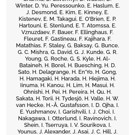
Winter, D. Yu. Peressounko, E. Haslum, E.
J. Desmond, E. Kim, E. Kinney, E.
Kistenev, E. M. Takagui, E. O'Brien, E. P.
Hartouni, E. Stenlund, E. T. Atomssa, E.
Vznuzdaev, F. Bauer, F. Ellinghaus, F.
Fleuret, F. Gastineau, F. Kajihara, F.
Matathias, F. Staley, G. Baksay, G. Bunce,
G. C. Mishra, G. David, G. J. Kunde, G. R.
Young, G. Roche, G. S. Kyle, H. Al-
Bataineh, H. Borel, H. Buesching, H. D.
Sato, H. Delagrange, H. En'Yo, H. Gong,
H. Hamagaki, H. Harada, H. Hiejima, H.
Iinuma, H. Kanou, H. Lim, H. Masui, H.
Ohnishi, H. Pei, H. Pereira, H. Qu, H.
Sakata, H. Torii, H. Tydesjö, H. Valle, H. W.
van Hecke, H.-Å. Gustafsson, I. D. Ojha, I.
E. Yushmanov, I. Garishvili, I. J. Choi, I.
Nakagawa, I. Otterlund, I. Ravinovich, I.
Shein, I. Tserruya, I. V. Sourikova, I.
Younus, J. Alexander, J. Asai, J. C. Hill, J.