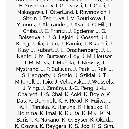
E. Yushmanov, I. Garishvili, I. J. Choi, I.
Nakagawa, I. Otterlund, I. Ravinovich, I.
Shein, I. Tserruya, I. V. Sourikova, I.
Younus, J. Alexander, J. Asai, J. C. Hill, J.
Chiba, J. E. Frantz, J. Egdemir, J. G.
Boissevain, J. G. Lajoie, J. Gosset, J. H.
Kang, J. Jia, J. Jin, J. Kamin, J. Kikuchi, J.
Klay, J. Kubart, J. L. Drachenberg, J. L.
Nagle, J. M. Burward-Hoy, J. M. Heuser,
J. M. Moss, J. Murata, J. Newby, J.
Nystrand, J. P. Sullivan, J. Park, J. Rak, J.
S. Haggerty, J. Seele, J. Sziklai, J. T.
Mitchell, J. Tojo, J. Velkovska, J. Wessels,
J. Ying, J. Zimányi, J.-C. Peng, J.-L.
Charvet, J.-S. Chai, K. Aoki, K. Boyle, K.
Das, K. Dehmelt, K. F. Read, K. Fujiwara,
K. H. Tanaka, K. Haruna, K. Hasuko, K.
Homma, K. Imai, K. Kurita, K. Miki, K. N.
Barish, K. Nakano, K. O. Eyser, K. Okada,
K. Ozawa, K. Reygers, K. S. Joo, K. S. Sim,