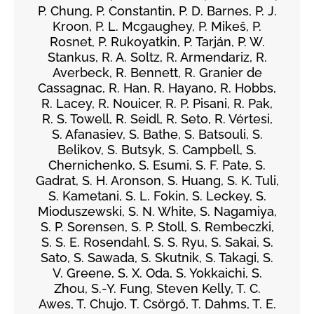
P. Chung, P. Constantin, P. D. Barnes, P. J.
Kroon, P. L. Mcgaughey, P. Mikeš, P.
Rosnet, P. Rukoyatkin, P. Tarján, P. W.
Stankus, R. A. Soltz, R. Armendariz, R.
Averbeck, R. Bennett, R. Granier de
Cassagnac, R. Han, R. Hayano, R. Hobbs,
R. Lacey, R. Nouicer, R. P. Pisani, R. Pak,
R. S. Towell, R. Seidl, R. Seto, R. Vértesi,
S. Afanasiev, S. Bathe, S. Batsouli, S.
Belikov, S. Butsyk, S. Campbell, S.
Chernichenko, S. Esumi, S. F. Pate, S.
Gadrat, S. H. Aronson, S. Huang, S. K. Tuli,
S. Kametani, S. L. Fokin, S. Leckey, S.
Mioduszewski, S. N. White, S. Nagamiya,
S. P. Sorensen, S. P. Stoll, S. Rembeczki,
S. S. E. Rosendahl, S. S. Ryu, S. Sakai, S.
Sato, S. Sawada, S. Skutnik, S. Takagi, S.
V. Greene, S. X. Oda, S. Yokkaichi, S.
Zhou, S.-Y. Fung, Steven Kelly, T. C.
Awes, T. Chujo, T. Csörgő, T. Dahms, T. E.