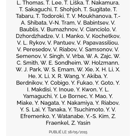
L. Thomas, T. Lee, T. Liška, T. Nakamura,
T. Sakaguchi, T. Shohjoh, T. Sugitate, T.
Tabaru, T. Todoroki, T. V. Moukhanova, T.-
A. Shibata, V-N. Tram, V. Babintsev, V.
Baublis, V. Bumazhnov, V. Cianciolo, V.
Dzhordzhadze, V. I. Manko, V. Kochetkov,
V. L. Rykov, V. Pantuev, V. Papavassiliou,
V. Peresedov, V. Riabov, V. Samsonov, V.
Semenov, V. Singh, V. Vrba, W. A. Zajc, W.
C. Smith, W. E. Sondheim, W. Holzmann,
W. J. Park, W. S. Emam, W. Xie, X. H. Li, X.
He, X. Li, X. R. Wang, Y. Akiba, Y.
Berdnikov, Y. Cobigo, Y. Fukao, Y. Goto, Y.
I. Makdisi, Y. Inoue, Y. Kwon, Y. L.
Yamaguchi, Y. Le Bornec, Y. Mao, Y.
Miake, Y. Nagata, Y. Nakamiya, Y. Riabov,
Y. S. Lai, Y. Tanaka, Y. Tsuchimoto, Y. V.
Efremenko, Y. Watanabe, Y.-S. Kim, Z.
Fraenkel, Z. Yasin
PUBLIÉ LE:
18/05/2015