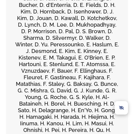
Bucher, D. d'Enterria, D. E. Fields, D. H.
Kim, D. Hornback, D. Isenhower, D. J.
Kim, D. Jouan, D. Kawall, D. Kotchetkov,
D. Lynch, D. M. Lee, D. Mukhopadhyay,
D. P. Morrison, D. Pal, D. S. Brown, D.
Sharma, D. Silvermyr, D. Walker, D.
Winter, D. Yu. Peressounko, E. Haslum, E.
J. Desmond, E. Kim, E. Kinney, E.
Kistenev, E. M. Takagui, E. O'Brien, E. P.
Hartouni, E. Stenlund, E. T. Atomssa, E.
Vznuzdaev, F. Bauer, F. Ellinghaus, F.
Fleuret, F. Gastineau, F. Kajihara, F.
Matathias, F. Staley, G. Baksay, G. Bunce,
G. C. Mishra, G. David, G. J. Kunde, G. R.
Young, G. Roche, G. S. Kyle, H. Al-
Bataineh, H. Borel, H. Buesching, H. D.
Sato, H. Delagrange, H. En'Yo, H. Gong,
H. Hamagaki, H. Harada, H. Hiejima, H.
Iinuma, H. Kanou, H. Lim, H. Masui, H.
Ohnishi, H. Pei, H. Pereira, H. Qu, H.