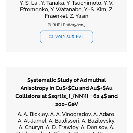
Y. S. Lai, Y. Tanaka, Y. Tsuchimoto, Y. V.
Efremenko, Y. Watanabe, Y.-S. Kim, Z.
Fraenkel, Z. Yasin
PUBLIÉ LE:
18/05/2015
VOIR SUR HAL
Systematic Study of Azimuthal
Anisotropy in Cu$+$Cu and Au$+$Au
Collisions at $sqrt{s_{_{NN}}} = 62.4$ and
200~GeV
A. A. Bickley, A. A. Vinogradov, A. Adare,
A. Al-Jamel, A. Baldisseri, A. Bazilevsky,
A. Churyn, A. D. Frawley, A. Denisov, A.