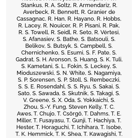
Stankus, R. A. Soltz, R. Armendariz, R.
Averbeck, R. Bennett, R. Granier de
Cassagnac, R. Han, R. Hayano, R. Hobbs,
R. Lacey, R. Nouicer, R. P. Pisani, R. Pak,
R. S. Towell, R. Seidl, R. Seto, R. Vértesi,
S. Afanasiev, S. Bathe, S. Batsouli, S.
Belikov, S. Butsyk, S. Campbell, S.
Chernichenko, S. Esumi, S. F. Pate, S.
Gadrat, S. H. Aronson, S. Huang, S. K. Tuli,
S. Kametani, S. L. Fokin, S. Leckey, S.
Mioduszewski, S. N. White, S. Nagamiya,
S. P. Sorensen, S. P. Stoll, S. Rembeczki,
S. S. E. Rosendahl, S. S. Ryu, S. Sakai, S.
Sato, S. Sawada, S. Skutnik, S. Takagi, S.
V. Greene, S. X. Oda, S. Yokkaichi, S.
Zhou, S.-Y. Fung, Steven Kelly, T. C.
Awes, T. Chujo, T. Csörgő, T. Dahms, T. E.
Miller, T. Fusayasu, T. Gunji, T. Hachiya, T.
Hester, T. Horaguchi, T. Ichihara, T. Isobe,
T. K. Hemmick, T. K. Shea, T. Kawagishi, T.