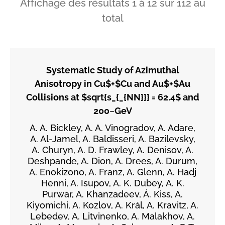
Affichage des résultats
1
à
12
sur
112
au
total
Systematic Study of Azimuthal
Anisotropy in Cu$+$Cu and Au$+$Au
Collisions at $sqrt{s_{_{NN}}} = 62.4$ and
200~GeV
A. A. Bickley, A. A. Vinogradov, A. Adare,
A. Al-Jamel, A. Baldisseri, A. Bazilevsky,
A. Churyn, A. D. Frawley, A. Denisov, A.
Deshpande, A. Dion, A. Drees, A. Durum,
A. Enokizono, A. Franz, A. Glenn, A. Hadj
Henni, A. Isupov, A. K. Dubey, A. K.
Purwar, A. Khanzadeev, Á. Kiss, A.
Kiyomichi, A. Kozlov, A. Král, A. Kravitz, A.
Lebedev, A. Litvinenko, A. Malakhov, A.