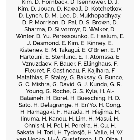
Kim, D. Hornback, D. Isenhower, D. J.
Kim, D. Jouan, D. Kawall, D. Kotchetkov,
D. Lynch, D. M. Lee, D. Mukhopadhyay,
D. P. Morrison, D. Pal, D. S. Brown, D.
Sharma, D. Silvermyr, D. Walker, D.
Winter, D. Yu. Peressounko, E. Haslum, E.
J. Desmond, E. Kim, E. Kinney, E.
Kistenev, E. M. Takagui, E. O'Brien, E. P.
Hartouni, E. Stenlund, E. T. Atomssa, E.
Vznuzdaev, F. Bauer, F. Ellinghaus, F.
Fleuret, F. Gastineau, F. Kajihara, F.
Matathias, F. Staley, G. Baksay, G. Bunce,
G. C. Mishra, G. David, G. J. Kunde, G. R.
Young, G. Roche, G. S. Kyle, H. Al-
Bataineh, H. Borel, H. Buesching, H. D.
Sato, H. Delagrange, H. En'Yo, H. Gong,
H. Hamagaki, H. Harada, H. Hiejima, H.
Iinuma, H. Kanou, H. Lim, H. Masui, H.
Ohnishi, H. Pei, H. Pereira, H. Qu, H.
Sakata, H. Torii, H. Tydesjö, H. Valle, H. W.
van Hecke, H.-Å. Gustafsson, I. D. Ojha, I.