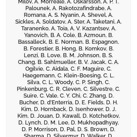
Milov, A. Morreale, A. Oskarsson, A. P. T.
Palounek, A. Rakotozafindrabe, A.
Romana, A. S. Nyanin, A. Shevel, A.
Sickles, A. Soldatov, A. Ster, A. Taketani, A.
Taranenko, A. Toia, A. V. Kazantsev, A.
Yanovich, B. A. Cole, B. Azmoun, B.
Bassalleck, B. E. Norman, B. Espagnon,
B. Forestier, B. Hong, B. Komkov, B.
Lenzi, B. Love, B. M. Johnson, B. S.
Chang, B. Sahlmueller, B. V. Jacak, C. A.
Ogilvie, C. Aidala, C. F. Maguire, C.
Haegemann, C. Klein-Boesing, C. L.
Silva, C. L. Woody, C. P. Singh, C.
Pinkenburg, C. R. Cleven, C. Silvestre, C.
Suire, C. Vale, C. Y. Chi, C. Zhang, D.
Bucher, D. d'Enterria, D. E. Fields, D. H.
Kim, D. Hornback, D. Isenhower, D. J.
Kim, D. Jouan, D. Kawall, D. Kotchetkov,
D. Lynch, D. M. Lee, D. Mukhopadhyay,
D. P. Morrison, D. Pal, D. S. Brown, D.
Sharma, D. Silvermyr, D. Walker, D.