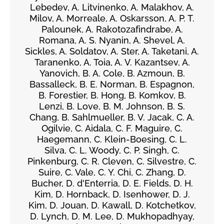
Lebedev, A. Litvinenko, A. Malakhov, A.
Milov, A. Morreale, A. Oskarsson, A. P. T.
Palounek, A. Rakotozafindrabe, A.
Romana, A. S. Nyanin, A. Shevel, A.
Sickles, A. Soldatov, A. Ster, A. Taketani, A.
Taranenko, A. Toia, A. V. Kazantsev, A.
Yanovich, B. A. Cole, B. Azmoun, B.
Bassalleck, B. E. Norman, B. Espagnon,
B. Forestier, B. Hong, B. Komkov, B.
Lenzi, B. Love, B. M. Johnson, B. S.
Chang, B. Sahlmueller, B. V. Jacak, C. A.
Ogilvie, C. Aidala, C. F. Maguire, C.
Haegemann, C. Klein-Boesing, C. L.
Silva, C. L. Woody, C. P. Singh, C.
Pinkenburg, C. R. Cleven, C. Silvestre, C.
Suire, C. Vale, C. Y. Chi, C. Zhang, D.
Bucher, D. d'Enterria, D. E. Fields, D. H.
Kim, D. Hornback, D. Isenhower, D. J.
Kim, D. Jouan, D. Kawall, D. Kotchetkov,
D. Lynch, D. M. Lee, D. Mukhopadhyay,