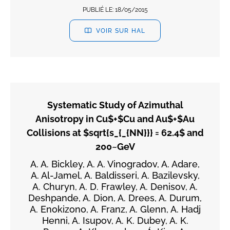
PUBLIÉ LE:
18/05/2015
VOIR SUR HAL
Systematic Study of Azimuthal
Anisotropy in Cu$+$Cu and Au$+$Au
Collisions at $sqrt{s_{_{NN}}} = 62.4$ and
200~GeV
A. A. Bickley, A. A. Vinogradov, A. Adare,
A. Al-Jamel, A. Baldisseri, A. Bazilevsky,
A. Churyn, A. D. Frawley, A. Denisov, A.
Deshpande, A. Dion, A. Drees, A. Durum,
A. Enokizono, A. Franz, A. Glenn, A. Hadj
Henni, A. Isupov, A. K. Dubey, A. K.