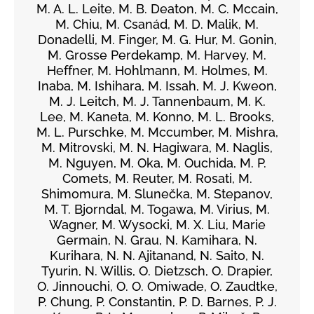
M. A. L. Leite, M. B. Deaton, M. C. Mccain,
M. Chiu, M. Csanád, M. D. Malik, M.
Donadelli, M. Finger, M. G. Hur, M. Gonin,
M. Grosse Perdekamp, M. Harvey, M.
Heffner, M. Hohlmann, M. Holmes, M.
Inaba, M. Ishihara, M. Issah, M. J. Kweon,
M. J. Leitch, M. J. Tannenbaum, M. K.
Lee, M. Kaneta, M. Konno, M. L. Brooks,
M. L. Purschke, M. Mccumber, M. Mishra,
M. Mitrovski, M. N. Hagiwara, M. Naglis,
M. Nguyen, M. Oka, M. Ouchida, M. P.
Comets, M. Reuter, M. Rosati, M.
Shimomura, M. Slunečka, M. Stepanov,
M. T. Bjorndal, M. Togawa, M. Virius, M.
Wagner, M. Wysocki, M. X. Liu, Marie
Germain, N. Grau, N. Kamihara, N.
Kurihara, N. N. Ajitanand, N. Saito, N.
Tyurin, N. Willis, O. Dietzsch, O. Drapier,
O. Jinnouchi, O. O. Omiwade, O. Zaudtke,
P. Chung, P. Constantin, P. D. Barnes, P. J.