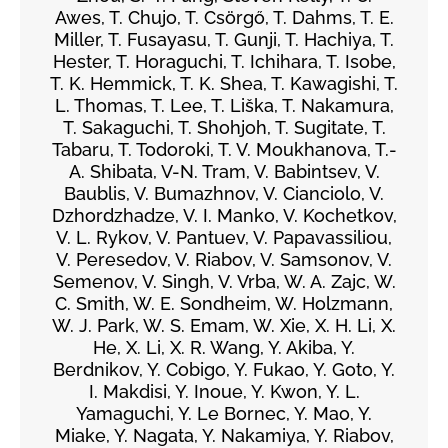
Awes, T. Chujo, T. Csörgő, T. Dahms, T. E.
Miller, T. Fusayasu, T. Gunji, T. Hachiya, T.
Hester, T. Horaguchi, T. Ichihara, T. Isobe,
T. K. Hemmick, T. K. Shea, T. Kawagishi, T.
L. Thomas, T. Lee, T. Liška, T. Nakamura,
T. Sakaguchi, T. Shohjoh, T. Sugitate, T.
Tabaru, T. Todoroki, T. V. Moukhanova, T.-
A. Shibata, V-N. Tram, V. Babintsev, V.
Baublis, V. Bumazhnov, V. Cianciolo, V.
Dzhordzhadze, V. I. Manko, V. Kochetkov,
V. L. Rykov, V. Pantuev, V. Papavassiliou,
V. Peresedov, V. Riabov, V. Samsonov, V.
Semenov, V. Singh, V. Vrba, W. A. Zajc, W.
C. Smith, W. E. Sondheim, W. Holzmann,
W. J. Park, W. S. Emam, W. Xie, X. H. Li, X.
He, X. Li, X. R. Wang, Y. Akiba, Y.
Berdnikov, Y. Cobigo, Y. Fukao, Y. Goto, Y.
I. Makdisi, Y. Inoue, Y. Kwon, Y. L.
Yamaguchi, Y. Le Bornec, Y. Mao, Y.
Miake, Y. Nagata, Y. Nakamiya, Y. Riabov,