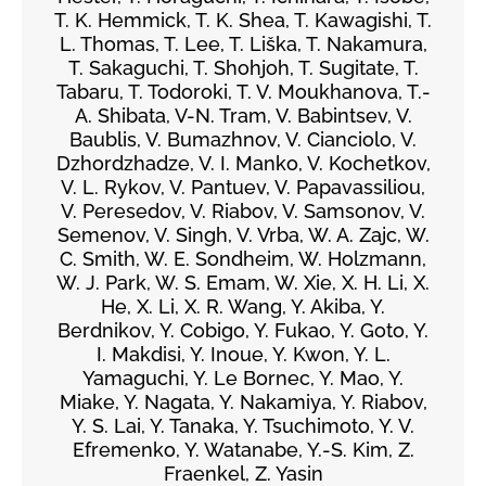
T. K. Hemmick, T. K. Shea, T. Kawagishi, T.
L. Thomas, T. Lee, T. Liška, T. Nakamura,
T. Sakaguchi, T. Shohjoh, T. Sugitate, T.
Tabaru, T. Todoroki, T. V. Moukhanova, T.-
A. Shibata, V-N. Tram, V. Babintsev, V.
Baublis, V. Bumazhnov, V. Cianciolo, V.
Dzhordzhadze, V. I. Manko, V. Kochetkov,
V. L. Rykov, V. Pantuev, V. Papavassiliou,
V. Peresedov, V. Riabov, V. Samsonov, V.
Semenov, V. Singh, V. Vrba, W. A. Zajc, W.
C. Smith, W. E. Sondheim, W. Holzmann,
W. J. Park, W. S. Emam, W. Xie, X. H. Li, X.
He, X. Li, X. R. Wang, Y. Akiba, Y.
Berdnikov, Y. Cobigo, Y. Fukao, Y. Goto, Y.
I. Makdisi, Y. Inoue, Y. Kwon, Y. L.
Yamaguchi, Y. Le Bornec, Y. Mao, Y.
Miake, Y. Nagata, Y. Nakamiya, Y. Riabov,
Y. S. Lai, Y. Tanaka, Y. Tsuchimoto, Y. V.
Efremenko, Y. Watanabe, Y.-S. Kim, Z.
Fraenkel, Z. Yasin