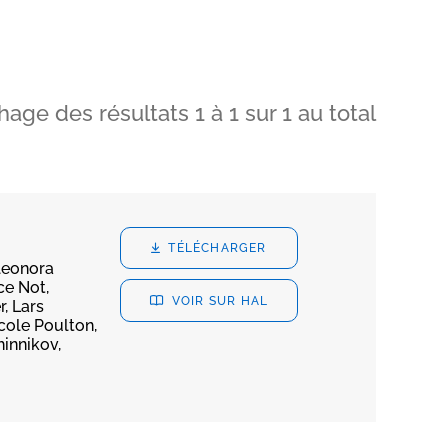
chage des résultats
1
à
1
sur
1
au total
TÉLÉCHARGER
Eleonora
ce Not,
VOIR SUR HAL
, Lars
cole Poulton,
hinnikov,