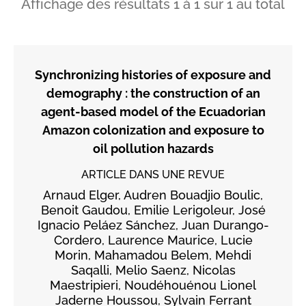
Affichage des résultats
1
à
1
sur
1
au total
Synchronizing histories of exposure and
demography : the construction of an
agent-based model of the Ecuadorian
Amazon colonization and exposure to
oil pollution hazards
ARTICLE DANS UNE REVUE
Arnaud Elger, Audren Bouadjio Boulic,
Benoit Gaudou, Emilie Lerigoleur, José
Ignacio Peláez Sánchez, Juan Durango-
Cordero, Laurence Maurice, Lucie
Morin, Mahamadou Belem, Mehdi
Saqalli, Melio Saenz, Nicolas
Maestripieri, Noudéhouénou Lionel
Jaderne Houssou, Sylvain Ferrant